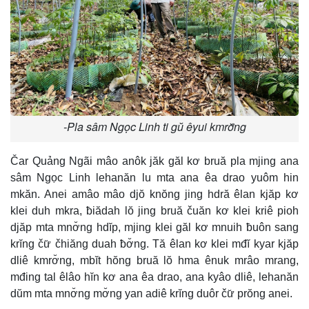
-Pla sâm Ngọc Linh ti gŭ êyui kmrơ̆ng
Čar Quảng Ngãi mâo anôk jăk găl kơ bruă pla mjing ana
sâm Ngọc Linh lehanăn lu mta ana êa drao yuôm hin
mkăn. Anei amâo mâo djŏ knŏng jing hdră êlan kjăp kơ
klei duh mkra, ƀiădah lŏ jing bruă čuăn kơ klei kriê pioh
djăp mta mnơ̆ng hdĭp, mjing klei găl kơ mnuih ƀuôn sang
krĭng čư̆ čhiăng duah ƀơ̆ng. Tă êlan kơ klei mđĭ kyar kjăp
dliê kmrơ̆ng, mbĭt hŏng bruă lŏ hma ênuk mrâo mrang,
mđing tal êlâo hĭn kơ ana êa drao, ana kyâo dliê, lehanăn
dŭm mta mnơ̆ng mơ̆ng yan adiê krĭng duôr čư̆ prŏng anei.