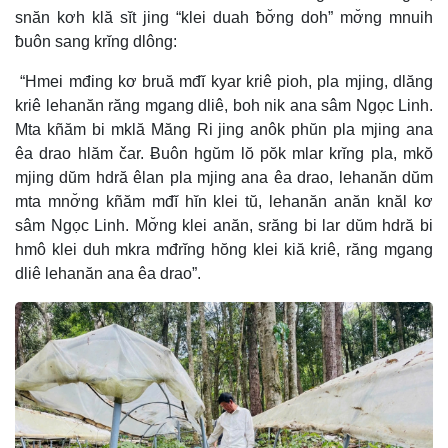
snăn kơh klă sĭt jing “klei duah ƀơ̆ng doh” mơ̆ng mnuih
ƀuôn sang krĭng dlông:
“Hmei mđing kơ bruă mđĭ kyar kriê pioh, pla mjing, dlăng
kriê lehanăn răng mgang dliê, boh nik ana sâm Ngọc Linh.
Mta kñăm bi mklă Măng Ri jing anôk phŭn pla mjing ana
êa drao hlăm čar. Ƀuôn hgŭm lŏ pŏk mlar krĭng pla, mkŏ
mjing dŭm hdră êlan pla mjing ana êa drao, lehanăn dŭm
mta mnơ̆ng kñăm mđĭ hĭn klei tŭ, lehanăn anăn knăl kơ
sâm Ngọc Linh. Mơ̆ng klei anăn, srăng bi lar dŭm hdră bi
hmô klei duh mkra mđrĭng hŏng klei kiă kriê, răng mgang
dliê lehanăn ana êa drao”.