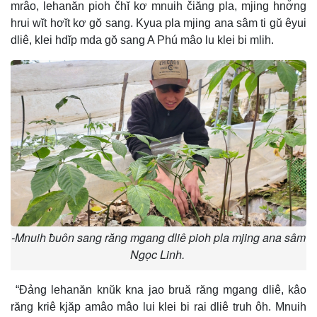
mrâo, lehanăn pioh čhĭ kơ mnuih čiăng pla, mjing hnơ̆ng
e
hrui wĭt hơĭt kơ gŏ sang. Kyua pla mjing ana sâm ti gŭ êyui
dliê, klei hdĭp mda gŏ sang A Phú mâo lu klei bi mlih.
-Mnuih ƀuôn sang răng mgang dliê pioh pla mjing ana sâm
Ngọc Linh.
“Đảng lehanăn knŭk kna jao bruă răng mgang dliê, kâo
răng kriê kjăp amâo mâo lui klei bi rai dliê truh ôh. Mnuih