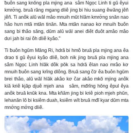
ƀuôn sang knŏng pla mjing ana sâm Ngọc Linh ti gŭ êyui
kmrơ̆ng. bruă răng mgang dliê jing bi hiu suang êwăng jêñ
jêñ. Ti anôk alŭ wăl mâo mnuih mŭt hlăm kmrơ̆ng snăn nao
hâo hưn mtă mtăn tinăn. Mta mtăn nanao kơ mnuih ƀuôn
sang bi thâo săng, dŭm alŭ wăl anei điêt đuôt amâo mâo
dưi jah bi rai ôh dliê kyâo.”
Ti ƀuôn hgŭm Măng Ri, hdră bi hmô bruă pla mjing ana êa
drao ti gŭ êyui kyâo dliê, boh nik jing bruă pla mjing ana
sâm Ngọc Linh hlăk dôk pŏk sa hdră êlan nao mrâo kơ
mnuih ƀuôn sang krĭng dlông. Bruă sang čư̆ êa ƀuôn hgŭm
brei thâo, alŭ wăl hlăk akâo kơ čar akâo mkŏ mjing anôk
kiă kriê kjăp djuê mjeh ana sâm, mđrĭng hŏng êpul êya
anôk bruă knŭk kna. Mta kñăm jing bi kriê pioh mjeh phŭn,
lehanăn lŏ bi ksiêm duah, ksiêm wĭt bruă mđĭ kyar dŭm mta
mnơ̆ng mơ̆ng dliê.