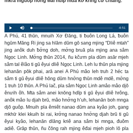
mkra mguôp hŏng wăl hdĭp mda kơ krĭng čư̆ čhiăng.
R
-6:51
L
P
P
M
o
r
l
u
a
A Phú, 41 thŭn, mnuih Xơ Đăng, ti ƀuôn Long Lá, ƀuôn
o
a
t
e
d
g
y
e
e
r
hgŭm Măng Ri jing sa hlăm dŭm gŏ sang mjing “Dliê mtah”
d
e
m
:
s
jing anôk duh ƀơ̆ng doh, mơ̆ng bruă pla mjing ana sâm
0
s
%
:
a
0
Ngọc Linh. Mơ̆ng thŭn 2014, ñu kčưm pla dŭm asăr mjeh
%
sâm tal êlâo ti gŭ êyui dliê Ngọc Linh. Leh lu thŭn pla mjing
i
lehanăn pŏk phai, ară anei A Phú mâo leh truh 2 héc ta
n
sâm ti gŭ êyui dliê hŏng dŭm hnơ̆ng thŭn mdê mdê, mơ̆ng
i
1 truh 10 thŭn. A Phú lač, pla sâm Ngọc Linh amâo mâo djŏ
n
ênưih ôh. Mta sâm anei knŏng hdĭp ti gŭ êyui dliê hrông,
anôk mâo lu djah brŭ, mâo hnơ̆ng h’uh, lehanăn boh mnga
g
djŏ guôp. Mnuih pla êmiêt nanao dŭm ana kyâo joh, gang
T
mkhư̆ klei kkuih bi rai, krơ̆ng nanao hnơ̆ng djah brŭ ti gŭ
i
êyui kyâo, lehanăn dlăng kriê ana sâm bi mnga, đuôm
m
adiê. Grăp thŭn, ñu čŏng rah mjing êđai mjeh pioh lŏ pla