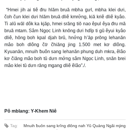
“Hmei jih ai tiê đru hlăm bruă mbha gưl, mbha klei dưi,
čoh čun klei dưi hlăm bruă dliê kmrơ̆ng, kiă kriê dliê kyâo.
Ti alŭ wăl dôk ka kjăp, hmei srăng tiŏ nao êpul êya đru mă
bruă mtam. Sâm Ngọc Linh knŏng dưi hdĭp ti gŭ êyui kyâo
dliê, hŏng boh kpal djah brŭ, hnơ̆ng h’ăp prŏng lehanăn
mâo boh dlông čư̆ čhiăng jing 1.500 met kơ dlông.
Kyuanăn, mnuih ƀuôn sang lehanăn phung duh mkra, êlâo
kơ čiăng mâo boh tŭ dưn mơ̆ng sâm Ngọc Linh, snăn brei
mâo klei tŭ dưn răng mgang dliê êlâo”./.
Pô mblang: Y-Khem Niê
Tag:
Mnuih ƀuôn sang krĭng dlông nah Yŭ Quảng Ngãi mjing