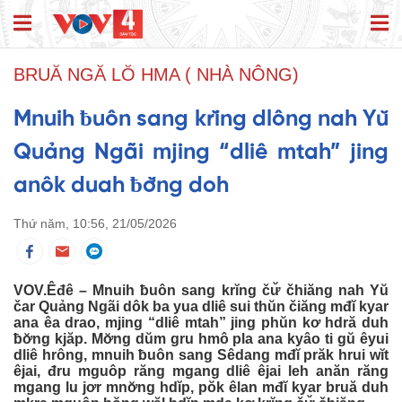
BRUĂ NGĂ LŎ HMA ( NHÀ NÔNG)
Mnuih ƀuôn sang krĭng dlông nah Yŭ
Quảng Ngãi mjing “dliê mtah” jing
anôk duah ƀơ̆ng doh
Thứ năm, 10:56, 21/05/2026
VOV.Êđê – Mnuih ƀuôn sang krĭng čư̆ čhiăng nah Yŭ
čar Quảng Ngãi dôk ba yua dliê sui thŭn čiăng mđĭ kyar
ana êa drao, mjing “dliê mtah” jing phŭn kơ hdră duh
ƀơ̆ng kjăp. Mơ̆ng dŭm gru hmô pla ana kyâo ti gŭ êyui
dliê hrông, mnuih ƀuôn sang Sêdang mđĭ prăk hrui wĭt
êjai, đru mguôp răng mgang dliê êjai leh anăn răng
mgang lu jơr mnơ̆ng hdĭp, pŏk êlan mđĭ kyar bruă duh