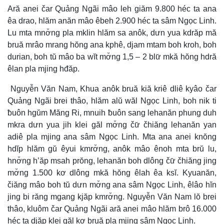
Ară anei čar Quảng Ngãi mâo leh giăm 9.800 héc ta ana
êa drao, hlăm anăn mâo êbeh 2.900 héc ta sâm Ngọc Linh.
Lu mta mnơ̆ng pla mklin hlăm sa anôk, dưn yua kdrăp mă
bruă mrâo mrang hŏng ana kphê, djam mtam boh kroh, boh
durian, boh tŭ mâo ba wĭt mơ̆ng 1,5 – 2 blư̆ mkă hŏng hdră
êlan pla mjing hđăp.
Nguyễn Văn Nam, Khua anôk bruă kiă kriê dliê kyâo čar
Quảng Ngãi brei thâo, hlăm alŭ wăl Ngọc Linh, boh nik ti
ƀuôn hgŭm Măng Ri, mnuih ƀuôn sang lehanăn phung duh
mkra dưn yua jih klei găl mơ̆ng čư̆ čhiăng lehanăn yan
adiê pla mjing ana sâm Ngọc Linh. Mta ana anei knŏng
hdĭp hlăm gŭ êyui kmrơ̆ng, anôk mâo ênoh mta brŭ lu,
hnơ̆ng h’ăp msah prŏng, lehanăn boh dlông čư̆ čhiăng jing
mơ̆ng 1.500 kơ dlông mkă hŏng êlah êa ksĭ. Kyuanăn,
čiăng mâo boh tŭ dưn mơ̆ng ana sâm Ngọc Linh, êlâo hĭn
jing bi răng mgang kjăp kmrơ̆ng. Nguyễn Văn Nam lŏ brei
thâo, kluôm čar Quảng Ngãi ară anei mâo hlăm brô 16.000
héc ta djăp klei găl kơ bruă pla mjing sâm Ngọc Linh.