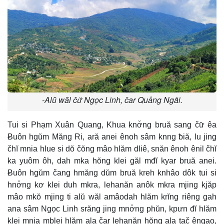
-Alŭ wăl čư̆ Ngọc Linh, čar Quảng Ngãi.
Tui si Phạm Xuân Quang, Khua knơ̆ng bruă sang čư̆ êa
Ƀuôn hgŭm Măng Ri, ară anei ênoh sâm knng ƀiă, lu jing
čhĭ mnia hlue si dŏ čŏng mâo hlăm dliê, snăn ênoh ênil čhĭ
ka yuôm ôh, dah mka hŏng klei găl mđĭ kyar bruă anei.
Ƀuôn hgŭm čang hmăng dŭm bruă kreh knhâo dôk tui si
hnơ̆ng kơ klei duh mkra, lehanăn anôk mkra mjing kjăp
mâo mkŏ mjing ti alŭ wăl amâodah hlăm krĭng riêng gah
ana sâm Ngọc Linh srăng jing mnơ̆ng phŭn, kpưn đĭ hlăm
klei mnia mblei hlăm ala čar lehanăn hŏng ala tač êngao,