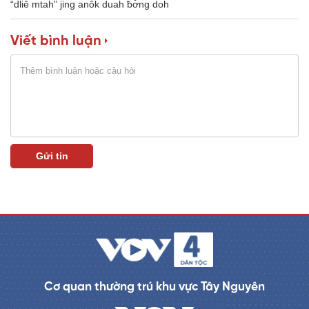
“dliê mtah” jing anôk duah ƀơ̆ng doh
Viết bình luận
Cơ quan thường trú khu vực Tây Nguyên