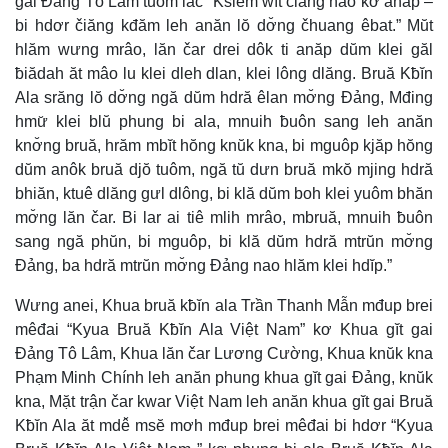
gai Đảng Tô Lâm tuôm lač “Ksiêm wĭt čiăng nao kơ anăp –
bi hdơr čiăng kđăm leh anăn lŏ dơ̆ng čhuang êbat.” Mŭt
hlăm wưng mrâo, lăn čar drei dôk ti anăp dŭm klei găl
ƀiădah ăt mâo lu klei dleh dlan, klei lông dlăng. Bruă Kƀĭn
Ala srăng lŏ dơ̆ng ngă dŭm hdră êlan mơ̆ng Đảng, Mđing
hmư̆ klei blŭ phung bi ala, mnuih ƀuôn sang leh anăn
knơ̆ng bruă, hrăm mbĭt hŏng knŭk kna, bi mguôp kjăp hŏng
dŭm anôk bruă djŏ tuôm, ngă tŭ dưn bruă mkŏ mjing hdră
bhiăn, ktuê dlăng gưl dlông, bi klă dŭm boh klei yuôm bhăn
mơ̆ng lăn čar. Bi lar ai tiê mlih mrâo, mbruă, mnuih ƀuôn
sang ngă phŭn, bi mguôp, bi klă dŭm hdră mtrŭn mơ̆ng
Đảng, ba hdră mtrŭn mơ̆ng Đảng nao hlăm klei hdĭp.”
Wưng anei, Khua bruă kƀĭn ala Trần Thanh Mẫn mđup brei
mêđai “Kyua Bruă Kƀĭn Ala Việt Nam” kơ Khua gĭt gai
Đảng Tô Lâm, Khua lăn čar Lương Cường, Khua knŭk kna
Phạm Minh Chính leh anăn phung khua gĭt gai Đảng, knŭk
kna, Mặt trận čar kwar Việt Nam leh anăn khua gĭt gai Bruă
Kƀĭn Ala ăt mdê̆ msĕ mơh mđup brei mêđai bi hdơr “Kyua