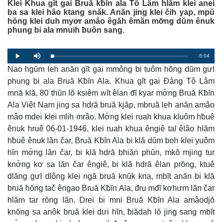
Klei Khua gĭt gai Bruă kƀĭn ala Tô Lâm hlăm klei anei
ba sa klei hâo ktang snăk. Anăn jing klei čih yap, mpŭ
hŏng klei duh myơr amâo êgăh êmăn mơ̆ng dŭm ênuk
phung bi ala mnuih ƀuôn sang.
R
-5:04
L
P
P
M
o
r
l
u
a
Nao hgŭm leh anăn gĭt gai mmông bi tuôm hŏng dŭm gưl
o
a
t
e
d
g
y
e
e
r
phung bi ala Bruă Kƀĭn Ala. Khua gĭt gai Đảng Tô Lâm
d
e
m
:
s
mnă klă, 80 thŭn lŏ ksiêm wĭt êlan đĭ kyar mơ̆ng Bruă Kƀĭn
0
s
%
:
a
0
Ala Việt Nam jing sa hdră bruă kjăp, mbruă leh anăn amâo
%
mâo mdei klei mlih mrâo. Mơ̆ng klei ruah khua kluôm hƀuê
i
ênuk hruê 06-01-1946, klei ruah khua êngiê tal êlâo hlăm
n
hƀuê ênuk lăn čar, Bruă Kƀĭn Ala bi klă dŭm boh klei yuôm
i
hĭn mơ̆ng lăn čar, bi klă hdră bhiăn phŭn, mkŏ mjing tur
n
knơ̆ng kơ sa lăn čar êngiê, bi klă hdră êlan prŏng, ktuê
dlăng gưl dlông klei ngă bruă knŭk kna, mbĭt anăn bi klă
g
bruă hŏng tač êngao Bruă Kƀĭn Ala, đru mđĭ kơhưm lăn čar
T
hlăm tar rŏng lăn. Drei bi mni Bruă Kƀĭn Ala amâodjŏ
i
knŏng sa anôk bruă klei dưi hĭn, ƀiădah lŏ jing sang mbĭt
m