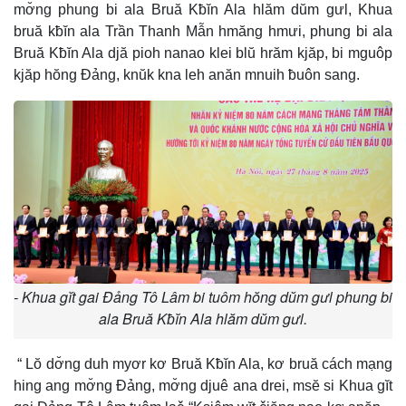
mơ̆ng phung bi ala Bruă Kƀĭn Ala hlăm dŭm gưl, Khua
bruă kƀĭn ala Trần Thanh Mẫn hmăng hmưi, phung bi ala
Bruă Kƀĭn Ala djă pioh nanao klei blŭ hrăm kjăp, bi mguôp
kjăp hŏng Đảng, knŭk kna leh anăn mnuih ƀuôn sang.
- Khua gĭt gai Đảng Tô Lâm bi tuôm hŏng dŭm gưl phung bi
ala Bruă Kƀĭn Ala hlăm dŭm gưl.
“ Lŏ dơ̆ng duh myơr kơ Bruă Kƀĭn Ala, kơ bruă cách mạng
hing ang mơ̆ng Đảng, mơ̆ng djuê ana drei, msĕ si Khua gĭt