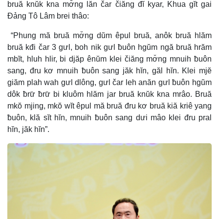
bruă knŭk kna mơ̆ng lăn čar čiăng đĭ kyar, Khua gĭt gai
Đảng Tô Lâm brei thâo:
“Phung mă bruă mơ̆ng dŭm êpul bruă, anôk bruă hlăm
bruă kđi čar 3 gưl, boh nik gưl ƀuôn hgŭm ngă bruă hrăm
mbĭt, hluh hlir, bi djăp ênŭm klei čiăng mơ̆ng mnuih ƀuôn
sang, đru kơ mnuih ƀuôn sang jăk hĭn, găl hĭn. Klei mjĕ
giăm plah wah gưl dlông, gưl čar leh anăn gưl ƀuôn hgŭm
dôk ƀrư̆ ƀrư̆ bi kluôm hlăm jar bruă knŭk kna mrâo. Bruă
mkŏ mjing, mkŏ wĭt êpul mă bruă đru kơ bruă kiă kriê yang
ƀuôn, klă sĭt hĭn, mnuih ƀuôn sang dưi mâo klei đru pral
hĭn, jăk hĭn”.