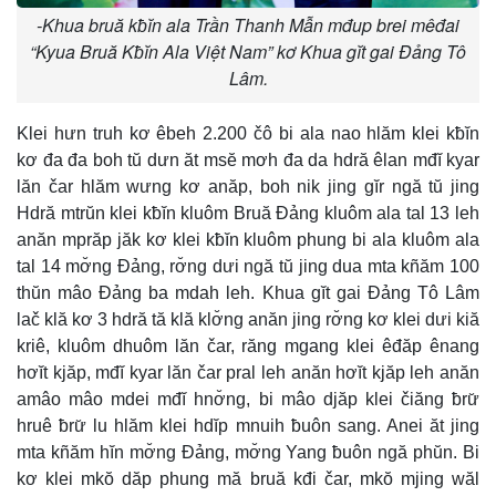
-Khua bruă kƀĭn ala Trần Thanh Mẫn mđup brei mêđai
“Kyua Bruă Kƀĭn Ala Việt Nam” kơ Khua gĭt gai Đảng Tô
Lâm.
Klei hưn truh kơ êbeh 2.200 čô bi ala nao hlăm klei kƀĭn
kơ đa đa boh tŭ dưn ăt msĕ mơh đa da hdră êlan mđĭ kyar
lăn čar hlăm wưng kơ anăp, boh nik jing gĭr ngă tŭ jing
Hdră mtrŭn klei kƀĭn kluôm Bruă Đảng kluôm ala tal 13 leh
anăn mprăp jăk kơ klei kƀĭn kluôm phung bi ala kluôm ala
tal 14 mơ̆ng Đảng, rơ̆ng dưi ngă tŭ jing dua mta kñăm 100
thŭn mâo Đảng ba mdah leh. Khua gĭt gai Đảng Tô Lâm
lač klă kơ 3 hdră tă klă klơ̆ng anăn jing rơ̆ng kơ klei dưi kiă
kriê, kluôm dhuôm lăn čar, răng mgang klei êđăp ênang
hơĭt kjăp, mđĭ kyar lăn čar pral leh anăn hơĭt kjăp leh anăn
amâo mâo mdei mđĭ hnơ̆ng, bi mâo djăp klei čiăng ƀrư̆
hruê ƀrư̆ lu hlăm klei hdĭp mnuih ƀuôn sang. Anei ăt jing
mta kñăm hĭn mơ̆ng Đảng, mơ̆ng Yang ƀuôn ngă phŭn. Bi
kơ klei mkŏ dăp phung mă bruă kđi čar, mkŏ mjing wăl