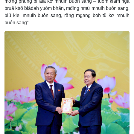
mơ̆ng phung bi ala kơ mnuih ƀuôn sang – tuôm klam ngă
bruă ktrŏ ƀiădah yuôm bhăn, mđing hmư̆ mnuih ƀuôn sang,
e
blŭ klei mnuih ƀuôn sang, răng mgang boh tŭ kơ mnuih
ƀuôn sang”.