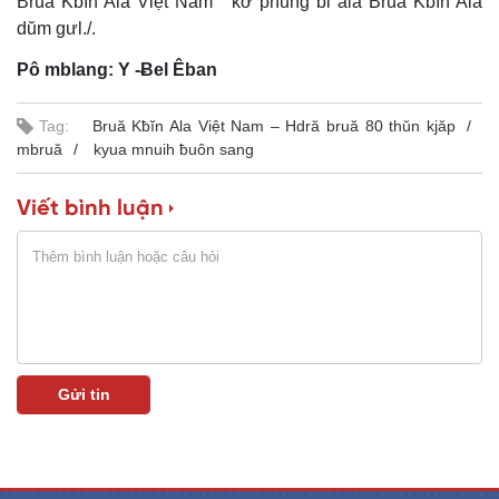
Bruă Kƀĭn Ala Việt Nam ” kơ phung bi ala Bruă Kƀĭn Ala
dŭm gưl./.
Pô mblang: Y -Ƀel Êban
Tag:
Bruă Kƀĭn Ala Việt Nam – Hdră bruă 80 thŭn kjăp
mbruă
kyua mnuih ƀuôn sang
Viết bình luận