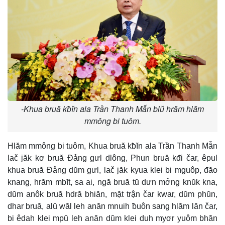
-Khua bruă kƀĭn ala Trần Thanh Mẫn blŭ hrăm hlăm
mmông bi tuôm.
Hlăm mmông bi tuôm, Khua bruă kƀĭn ala Trần Thanh Mẫn
lač jăk kơ bruă Đảng gưl dlông, Phun bruă kđi čar, êpul
khua bruă Đảng dŭm gưl, lač jăk kyua klei bi mguôp, đăo
knang, hrăm mbĭt, sa ai, ngă bruă tŭ dưn mơ̆ng knŭk kna,
dŭm anôk bruă hdră bhiăn, mặt trận čar kwar, dŭm phŭn,
dhar bruă, alŭ wăl leh anăn mnuih ƀuôn sang hlăm lăn čar,
bi êdah klei mpŭ leh anăn dŭm klei duh myơr yuôm bhăn