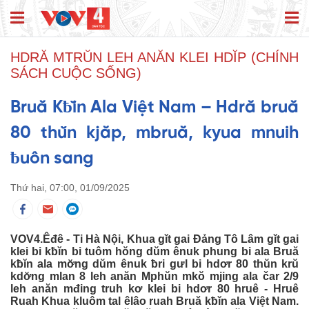
HDRĂ MTRŬN LEH ANĂN KLEI HDĬP (CHÍNH
SÁCH CUỘC SỐNG)
Bruă Kƀĭn Ala Việt Nam – Hdră bruă
80 thŭn kjăp, mbruă, kyua mnuih
ƀuôn sang
Thứ hai, 07:00, 01/09/2025
VOV4.Êđê - Ti Hà Nội, Khua gĭt gai Đảng Tô Lâm gĭt gai
klei bi kƀĭn bi tuôm hŏng dŭm ênuk phung bi ala Bruă
kƀĭn ala mơ̆ng dŭm ênuk ƀri gưl bi hdơr 80 thŭn krŭ
kdơ̆ng mlan 8 leh anăn Mphŭn mkŏ mjing ala čar 2/9
leh anăn mđing truh kơ klei bi hdơr 80 hruê - Hruê
Ruah Khua kluôm tal êlâo ruah Bruă kƀĭn ala Việt Nam.