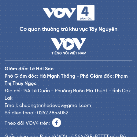
Cơ quan thường trú khu vực Tây Nguyên
Giám đốc: Lê Hải Sơn
Phó Giám đốc: Hà Mạnh Thắng - Phó Giám đốc: Phạm
Thị Thúy Ngọc
Địa chỉ: 19A Lê Duẩn - Phường Buôn Ma Thuột - tỉnh Dak
Lak
Email: chuongtrinhedevov@gmail.com
Số điện thoại: 0262.3853052
Theo dõi VOV4 trên:
Giấy phép báo Điện tử VOV số 564/GP-BTTTT của Bộ