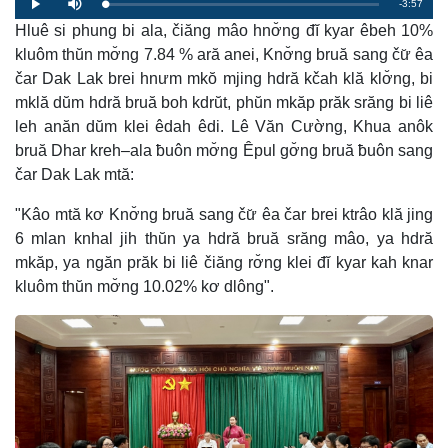
R
-3:57
L
P
P
M
o
r
l
u
a
Hluê si phung bi ala, čiăng mâo hnơ̆ng đĭ kyar êbeh 10%
o
a
t
e
d
g
y
e
e
r
kluôm thŭn mơ̆ng 7.84 % ară anei, Knơ̆ng bruă sang čư̆ êa
d
e
m
:
s
čar Dak Lak brei hnưm mkŏ mjing hdră kčah klă klơ̆ng, bi
0
s
%
:
a
0
mklă dŭm hdră bruă boh kdrŭt, phŭn mkăp prăk srăng bi liê
%
leh anăn dŭm klei êdah êdi. Lê Văn Cường, Khua anôk
i
bruă Dhar kreh–ala ƀuôn mơ̆ng Êpul gơ̆ng bruă ƀuôn sang
n
čar Dak Lak mtă:
i
"Kâo mtă kơ Knơ̆ng bruă sang čư̆ êa čar brei ktrâo klă jing
n
6 mlan knhal jih thŭn ya hdră bruă srăng mâo, ya hdră
g
mkăp, ya ngăn prăk bi liê čiăng rơ̆ng klei đĭ kyar kah knar
T
kluôm thŭn mơ̆ng 10.02% kơ dlông".
i
m
e