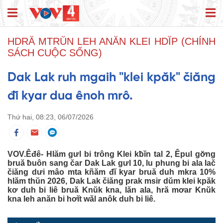
HDRĂ MTRŬN LEH ANĂN KLEI HDĬP (CHÍNH
SÁCH CUỘC SỐNG)
Dak Lak ruh mgaih "klei kpăk" čiăng
đĭ kyar dua ênoh mrô.
Thứ hai, 08:23, 06/07/2026
VOV.Êđê- Hlăm gưl bi trông Klei kƀĭn tal 2, Êpul gơ̆ng
bruă ƀuôn sang čar Dak Lak gưl 10, lu phung bi ala lač
čiăng dưi mâo mta kñăm đĭ kyar bruă duh mkra 10%
hlăm thŭn 2026, Dak Lak čiăng prak msir dŭm klei kpăk
kơ duh bi liê bruă Knŭk kna, lăn ala, hră mơar Knŭk
kna leh anăn bi hơĭt wăl anôk duh bi liê.