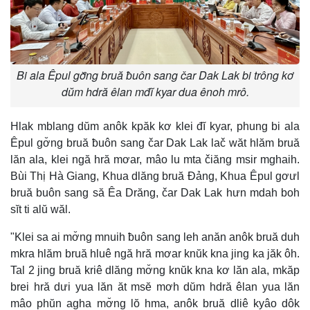
Bi ala Êpul gơ̆ng bruă ƀuôn sang čar Dak Lak bi trông kơ
dŭm hdră êlan mđĭ kyar dua ênoh mrô.
Hlak mblang dŭm anôk kpăk kơ klei đĭ kyar, phung bi ala
Êpul gơ̆ng bruă ƀuôn sang čar Dak Lak lač wăt hlăm bruă
lăn ala, klei ngă hră mơar, mâo lu mta čiăng msir mghaih.
Bùi Thị Hà Giang, Khua dlăng bruă Đảng, Khua Êpul gơưl
bruă buôn sang să Êa Drăng, čar Dak Lak hưn mdah boh
sĭt ti alŭ wăl.
"Klei sa ai mơ̆ng mnuih ƀuôn sang leh anăn anôk bruă duh
mkra hlăm bruă hluê ngă hră mơar knŭk kna jing ka jăk ôh.
Tal 2 jing bruă kriê dlăng mơ̆ng knŭk kna kơ lăn ala, mkăp
brei hră dưi yua lăn ăt msĕ mơh dŭm hdră êlan yua lăn
mâo phŭn agha mơ̆ng lŏ hma, anôk bruă dliê kyâo dôk