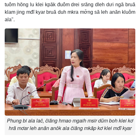
tuôm hŏng lu klei kpăk đuôm drei srăng dleh dưi ngă bruă
klam jing mđĭ kyar bruă duh mkra mơ̆ng să leh anăn kluôm
ala".
Phung bi ala lač, čiăng hmao mgaih msir dŭm boh klei kơ
hră mơar leh anăn anôk ala čiăng mkăp kơ klei mđĭ kyar