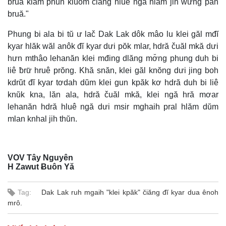
bruă klam phŭn kluôm čiăng hluê ngă hlăm jih wưng păn
bruă."
Phung bi ala bi tŭ ư lač Dak Lak dôk mâo lu klei găl mđĭ
kyar hlăk wăl anôk đĭ kyar dưi pŏk mlar, hdră čuăl mkă dưi
hưn mthâo lehanăn klei mđing dlăng mơ̆ng phung duh bi
liê ƀrư̆ hruê prŏng. Khă snăn, klei găl knŏng dưi jing boh
kdrŭt đĭ kyar tơdah dŭm klei gun kpăk kơ hdră duh bi liê
knŭk kna, lăn ala, hdră čuăl mkă, klei ngă hră mơar
lehanăn hdră hluê ngă dưi msir mghaih pral hlăm dŭm
mlan knhal jih thŭn.
VOV Tây Nguyên
H Zawut Ƀuôn Yă
Tag:
Dak Lak ruh mgaih "klei kpăk" čiăng đĭ kyar dua ênoh
mrô.