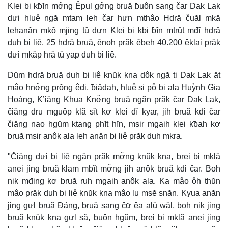
Klei bi kƀĭn mơ̆ng Êpul gơ̆ng bruă ƀuôn sang čar Dak Lak
dưi hluê ngă mtam leh čar hưn mthâo Hdră čuăl mkă
lehanăn mkŏ mjing tŭ dưn Klei bi kbi ƀĭn mtrŭt mđĭ hdră
duh bi liê. 25 hdră bruă, ênoh prăk êbeh 40.200 êklai prăk
dưi mkăp hră tŭ yap duh bi liê.
Dŭm hdră bruă duh bi liê knŭk kna dôk ngă ti Dak Lak ăt
mâo hnơ̆ng prŏng êdi, ƀiădah, hluê si pô bi ala Huỳnh Gia
Hoàng, K’iăng Khua Knơ̆ng bruă ngăn prăk čar Dak Lak,
čiăng đru mguôp klă sĭt kơ klei đĭ kyar, jih bruă kđi čar
čiăng nao hgŭm ktang phĭt hĭn, msir mgaih klei kƀah kơ
bruă msir anôk ala leh anăn bi liê prăk duh mkra.
"Čiăng dưi bi liê ngăn prăk mơ̆ng knŭk kna, brei bi mklă
anei jing bruă klam mbĭt mơ̆ng jih anôk bruă kđi čar. Boh
nik mđing kơ bruă ruh mgaih anôk ala. Ka mâo ôh thŭn
mâo prăk duh bi liê knŭk kna mâo lu msĕ snăn. Kyua anăn
jing gưl bruă Đảng, bruă sang čư̆ êa alŭ wăl, boh nik jing
bruă knŭk kna gưl să, ƀuôn hgŭm, brei bi mklă anei jing