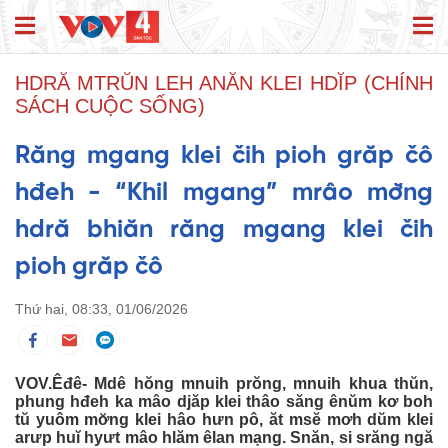
HDRĂ MTRŬN LEH ANĂN KLEI HDĬP (CHÍNH
SÁCH CUỘC SỐNG)
Răng mgang klei čih pioh grăp čô
hđeh - “Khil mgang” mrâo mơ̆ng
hdră bhiăn răng mgang klei čih
pioh grăp čô
Thứ hai, 08:33, 01/06/2026
VOV.Êđê- Mdê hŏng mnuih prŏng, mnuih khua thŭn,
phung hđeh ka mâo djăp klei thâo săng ênŭm kơ boh
tŭ yuôm mơ̆ng klei hâo hưn pô, ăt msĕ mơh dŭm klei
arưp huĭ hyưt mâo hlăm êlan mạng. Snăn, si srăng ngă