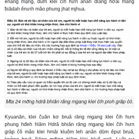
ênang mạng, dŭm klei čih hưn anăn dlăng hơăi mang
ƀiădah ênưih mâo phung jhat mjhua.
e
Mta 24 mơ̆ng hdră bhiăn răng mgang klei čih pioh grăp čô.
Kyuanăn, klei čuăn kơ bruă răng mgang klei čih hưn
phung hđeh hlăm Hdră bhiăn răng mgang klei čih hưn
grăp čô mâo klei hmăi kluôm leh anăn dŭm êpul bruă,