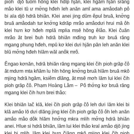
pioh djŏ tuôm hŏng klei hdĭp hjăn, klei hgăm hjăn srăng
mâo klei tŭ ư mơ̆ng hđeh leh anăn amĭ ama amâodah pô
bi ala djŏ hdră bhiăn. Klei anei jing dŭm êpul bruă, knơ̆ng
bruă amâodah tur knơ̆ng kdrăp mrâo amâodưi hrui mă ôh
klei hưn kơ hđeh mplă mplia msĕ hŏng êlâo. Klei čuăn
mrâo ăt brei ƀuh hdră bhiăn mđing truh kơ bruă răng
mgang phung hđeh, mpŭ kơ klei dưi hjăn păn leh anăn klei
blŭ mơ̆ng hđeh hlăm wăl anôk mrô.
Êngao kơnăn, hdră bhiăn răng mgang klei čih pioh grăp čô
ăt mdưm mta kñăm lu hĭn hŏng knơ̆ng bruă hlăm bruă mkŏ
mjing hdră hgăm, ksiêm dlăng, ăt msĕ mơh lăm lui klei čih
pioh grăp čô. Phạm Hoàng Lâm – Pô thơ̆ng kơ bruă răng
mgang klei čih hưn brei thâo:
Klei bhiăn lač klă, klei čih pioh grăp čô leh dưi lăm klei bi
klă amâo lŏ dưi dlăng jing klei čih pioh grăp čô ôh leh anăn
amâo mâo dôk hlăm hnơ̆ng mkra mlih mơ̆ng hdră bhiăn
anei. Hlue si hdră bhiăn, lăm lui klei thâo kral amâo djŏ jing
klei bi mlih, lăm klei hưn čiăng mkŏ mjing klei čih pioh