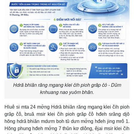
Hdră bhiăn răng mgang klei čih pioh grăp čô - Dŭm
knhuang nao yuôm bhăn.
Hluê si mta 24 mơ̆ng Hdră bhiăn răng mgang klei čih pioh
grăp čô, bruă msir klei čih pioh grăp čô hđeh srăng djŏ
hŏng hdră bhiăn mdưm boh tŭ dưn mơ̆ng hđeh jing mrô 1.
Hŏng phung hđeh mơ̆ng 7 thŭn kơ dlông, êjai msir klei čih