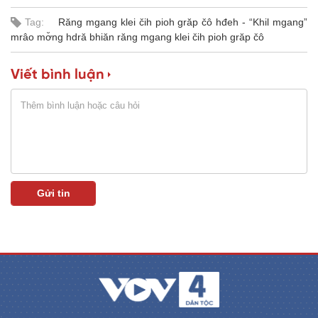
Tag:
Răng mgang klei čih pioh grăp čô hđeh - “Khil mgang”
mrâo mơ̆ng hdră bhiăn răng mgang klei čih pioh grăp čô
Viết bình luận