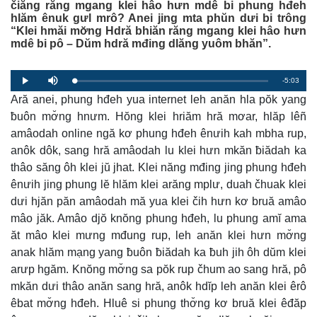
čiăng răng mgang klei hâo hưn mdê bi phung hđeh
hlăm ênuk gưl mrô? Anei jing mta phŭn dưi bi trông
“Klei hmăi mơ̆ng Hdră bhiăn răng mgang klei hâo hưn
mdê bi pô – Dŭm hdră mđing dlăng yuôm bhăn”.
R
-5:03
L
P
P
M
o
r
l
u
a
Ară anei, phung hđeh yua internet leh anăn hla pŏk yang
o
a
t
e
d
g
y
e
e
r
ƀuôn mơ̆ng hnưm. Hŏng klei hriăm hră mơar, hlăp lêñ
d
e
m
:
s
amâodah online ngă kơ phung hđeh ênưih kah mbha rup,
0
s
%
:
a
0
anôk dôk, sang hră amâodah lu klei hưn mkăn ƀiădah ka
%
thâo săng ôh klei jŭ jhat. Klei năng mđing jing phung hđeh
i
ênưih jing phung lĕ hlăm klei arăng mplư, duah čhuak klei
n
dưi hjăn păn amâodah mă yua klei čih hưn kơ bruă amâo
i
mâo jăk. Amâo djŏ knŏng phung hđeh, lu phung amĭ ama
n
ăt mâo klei mưng mđung rup, leh anăn klei hưn mơ̆ng
anak hlăm mạng yang ƀuôn ƀiădah ka ƀuh jih ôh dŭm klei
g
arưp hgăm. Knŏng mơ̆ng sa pŏk rup čhum ao sang hră, pô
T
mkăn dưi thâo anăn sang hră, anôk hdĭp leh anăn klei êrô
i
êbat mơ̆ng hđeh. Hluê si phung thơ̆ng kơ bruă klei êđăp
m