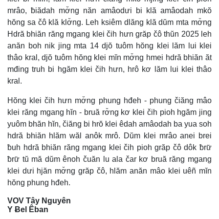
mrâo, ƀiădah mơ̆ng năn amâodưi bi klă amâodah mkŏ
hŏng sa čô klă klơ̆ng. Leh ksiêm dlăng klă dŭm mta mơ̆ng
Hdră bhiăn răng mgang klei čih hưn grăp čô thŭn 2025 leh
anăn boh nik jing mta 14 djŏ tuôm hŏng klei lăm lui klei
thâo kral, djŏ tuôm hŏng klei mĭn mơ̆ng hmei hdră bhiăn ăt
mđing truh bi hgăm klei čih hưn, hrô kơ lăm lui klei thâo
kral.
Hŏng klei čih hưn mơ̆ng phung hđeh - phung čiăng mâo
klei răng mgang hĭn - bruă rơ̆ng kơ klei čih pioh hgăm jing
yuôm bhăn hĭn, čiăng bi hrŏ klei êdah amâodah ba yua soh
hdră bhiăn hlăm wăl anôk mrô. Dŭm klei mrâo anei brei
ƀuh hdră bhiăn răng mgang klei čih pioh grăp čô dôk ƀrư̆
ƀrư̆ tŭ mă dŭm ênoh čuăn lu ala čar kơ bruă răng mgang
klei dưi hjăn mơ̆ng grăp čô, hlăm anăn mâo klei uêñ mĭn
hŏng phung hđeh.
VOV Tây Nguyên
Y Ƀel Êban