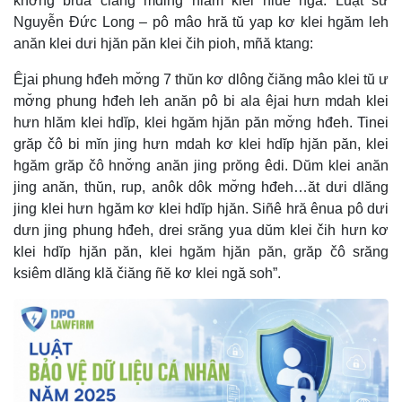
knơ̆ng bruă čiăng mđing hlăm klei hluê ngă. Luật sư
Nguyễn Đức Long – pô mâo hră tŭ yap kơ klei hgăm leh
anăn klei dưi hjăn păn klei čih pioh, mñă ktang:
Êjai phung hđeh mơ̆ng 7 thŭn kơ dlông čiăng mâo klei tŭ ư
mơ̆ng phung hđeh leh anăn pô bi ala êjai hưn mdah klei
hưn hlăm klei hdĭp, klei hgăm hjăn păn mơ̆ng hđeh. Tinei
grăp čô bi mĭn jing hưn mdah kơ klei hdĭp hjăn păn, klei
hgăm grăp čô hnơ̆ng anăn jing prŏng êdi. Dŭm klei anăn
jing anăn, thŭn, rup, anôk dôk mơ̆ng hđeh…ăt dưi dlăng
jing klei hưn hgăm kơ klei hdĭp hjăn. Siñê hră ênua pô dưi
dưn jing phung hđeh, drei srăng yua dŭm klei čih hưn kơ
klei hdĭp hjăn păn, klei hgăm hjăn păn, grăp čô srăng
ksiêm dlăng klă čiăng ñĕ kơ klei ngă soh”.