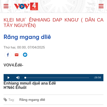
KLEI MUI` ÊNHIANG DAP KNGƯ ( DÂN CA
TÂY NGUYÊN)
Răng mgang dliê
Thứ hai, 00:00, 07/04/2025
VOV4.Êđê-
R
-29:56
L
P
P
M
o
r
l
u
Ênhiang mmuñ djuê ana Êđê
a
o
a
t
e
d
g
y
e
H'Nêč Êñuôl
e
r
d
e
m
:
s
0
s
%
:
Tag:
Răng mgang dliê
a
0
%
i