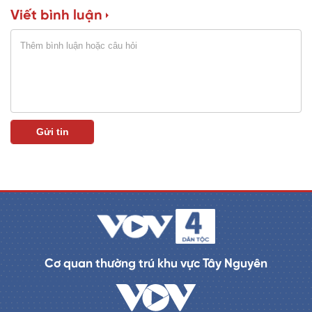
Viết bình luận
n
i
n
g
T
i
m
e
Cơ quan thường trú khu vực Tây Nguyên