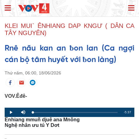
KLEI MUI` ÊNHIANG DAP KNGƯ ( DÂN CA
TÂY NGUYÊN)
Rnê nău kan an ƀon lan (Ca ngợi
cán bộ tâm huyết với ƀon làng)
Thứ năm, 06:00, 18/06/2026
VOV.Êđê-
R
-5:37
L
P
P
M
o
r
l
u
Ênhiang mmuñ djuê ana Mnông
a
o
a
t
e
d
g
y
e
Nghệ nhân ưu tú Y Dơt
e
r
d
e
m
:
s
0
s
%
: