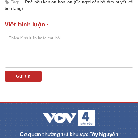
Tag:
Rnê nău kan an ƀon lan (Ca ngợi cán bộ tâm huyết với
a
0
%
ƀon làng)
i
n
Viết bình luận
i
n
g
T
i
m
e
Cơ quan thường trú khu vực Tây Nguyên