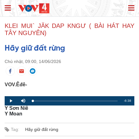
KLEI MUI` JĂK DAP KNGƯ ( BÀI HÁT HAY
TÂY NGUYÊN)
Hãy giữ đất rừng
Chủ nhật, 09:00, 14/06/2026
VOV.Êđê-
R
-6:38
L
P
P
M
o
r
l
u
Y Sơn Niê
a
o
a
t
e
d
g
y
e
Y Moan
e
r
d
e
m
:
s
0
s
%
:
Tag:
Hãy giữ đất rừng
a
0
%
i