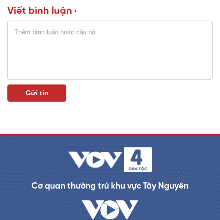
Viết bình luận
n
i
n
g
T
i
m
e
Cơ quan thường trú khu vực Tây Nguyên