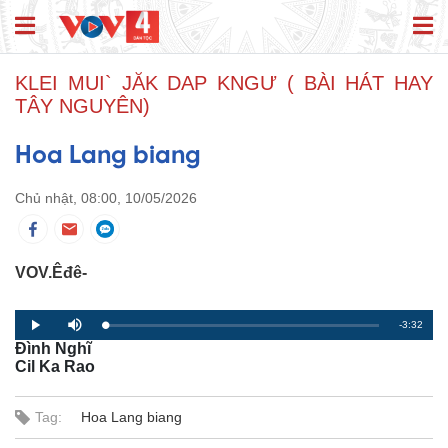
KLEI MUI` JĂK DAP KNGƯ ( BÀI HÁT HAY
TÂY NGUYÊN)
Hoa Lang biang
Chủ nhật, 08:00, 10/05/2026
VOV.Êđê-
R
-3:32
L
P
P
M
o
r
l
u
Đình Nghĩ
a
o
a
t
e
d
g
y
e
Cil Ka Rao
e
r
d
e
m
:
s
0
s
%
:
Tag:
Hoa Lang biang
a
0
%
i