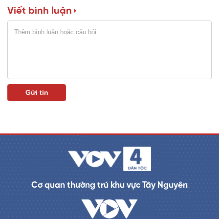
Viết bình luận
n
i
n
g
T
i
m
e
Cơ quan thường trú khu vực Tây Nguyên