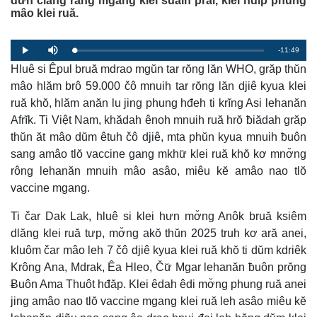
dưn čiăng răng mgang klei suaih pral, klei hdĭp phung
mâo klei ruă.
R
-11:49
L
P
P
M
o
r
l
u
a
Hluê si Êpul bruă mdrao mgŭn tar rŏng lăn WHO, grăp thŭn
o
a
t
e
d
g
y
e
e
r
mâo hlăm brô 59.000 čô mnuih tar rŏng lăn djiê kyua klei
d
e
m
:
s
ruă khŏ, hlăm anăn lu jing phung hđeh ti krĭng Asi lehanăn
0
s
%
:
a
0
Afrĭk. Ti Việt Nam, khădah ênoh mnuih ruă hrŏ ƀiădah grăp
%
thŭn ăt mâo dŭm êtuh čô djiê, mta phŭn kyua mnuih ƀuôn
i
sang amâo tlŏ vaccine gang mkhư̆ klei ruă khŏ kơ mnơ̆ng
n
rông lehanăn mnuih mâo asâo, miêu kĕ amâo nao tlŏ
i
vaccine mgang.
n
Ti čar Dak Lak, hluê si klei hưn mơ̆ng Anôk bruă ksiêm
g
dlăng klei ruă tưp, mơ̆ng akŏ thŭn 2025 truh kơ ară anei,
T
kluôm čar mâo leh 7 čô djiê kyua klei ruă khŏ ti dŭm kdriêk
i
Krông Ana, Mdrak, Êa Hleo, Čư̆ Mgar lehanăn ƀuôn prŏng
Ƀuôn Ama Thuôt hđăp. Klei êdah êdi mơ̆ng phung ruă anei
m
jing amâo nao tlŏ vaccine mgang klei ruă leh asâo miêu kĕ
e