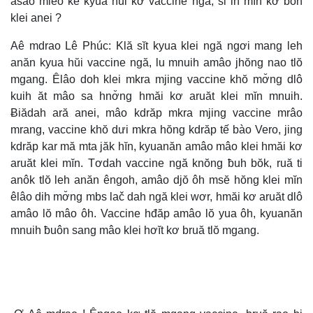
asâo miêo kĕ kyua hŭi kơ vaccine ngă, si ih mĭn kơ boh
klei anei ?
Aê mdrao Lê Phúc: Klă sĭt kyua klei ngă ngơi mang leh
anăn kyua hŭi vaccine ngă, lu mnuih amâo jhŏng nao tlŏ
mgang. Êlâo doh klei mkra mjing vaccine khŏ mơ̆ng dlô
kuih ăt mâo sa hnơ̆ng hmăi kơ aruăt klei mĭn mnuih.
Ƀiădah ară anei, mâo kdrăp mkra mjing vaccine mrâo
mrang, vaccine khŏ dưi mkra hŏng kdrăp tế bào Vero, jing
kdrăp kar mă mta jăk hĭn, kyuanăn amâo mâo klei hmăi kơ
aruăt klei mĭn. Tơdah vaccine ngă knŏng ƀuh bŏk, ruă ti
anôk tlŏ leh anăn êngoh, amâo djŏ ôh msĕ hŏng klei mĭn
êlâo dih mơ̆ng mbs lač dah ngă klei wơr, hmăi kơ aruăt dlô
amâo lŏ mâo ôh. Vaccine hđăp amâo lŏ yua ôh, kyuanăn
mnuih ƀuôn sang mâo klei hơĭt kơ bruă tlŏ mgang.