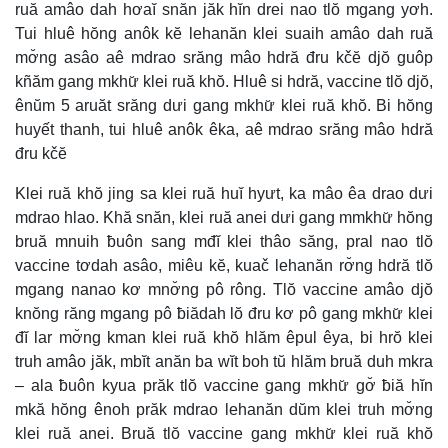
ruă amâo dah hơaĭ snăn jăk hĭn drei nao tlŏ mgang yơh.
Tui hluê hŏng anôk kĕ lehanăn klei suaih amâo dah ruă
mơ̆ng asâo aê mdrao srăng mâo hdră đru kčĕ djŏ guôp
kñăm gang mkhư̆ klei ruă khŏ. Hluê si hdră, vaccine tlŏ djŏ,
ênŭm 5 aruăt srăng dưi gang mkhư̆ klei ruă khŏ. Bi hŏng
huyết thanh, tui hluê anôk êka, aê mdrao srăng mâo hdră
đru kčĕ
Klei ruă khŏ jing sa klei ruă huĭ hyưt, ka mâo êa drao dưi
mdrao hlao. Khă snăn, klei ruă anei dưi gang mmkhư̆ hŏng
bruă mnuih ƀuôn sang mđĭ klei thâo săng, pral nao tlŏ
vaccine tơdah asâo, miêu kĕ, kuač lehanăn rơ̆ng hdră tlŏ
mgang nanao kơ mnơ̆ng pô rông. Tlŏ vaccine amâo djŏ
knŏng răng mgang pô ƀiădah lŏ đru kơ pô gang mkhư̆ klei
đĭ lar mơ̆ng kman klei ruă khŏ hlăm êpul êya, bi hrŏ klei
truh amâo jăk, mbĭt anăn ba wĭt boh tŭ hlăm bruă duh mkra
– ala ƀuôn kyua prăk tlŏ vaccine gang mkhư̆ gơ̆ ƀiă hĭn
mkă hŏng ênoh prăk mdrao lehanăn dŭm klei truh mơ̆ng
klei ruă anei. Bruă tlŏ vaccine gang mkhư̆ klei ruă khŏ