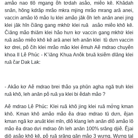
amâo nao tlŏ mgang ôh tơdah asâo, miêo kĕ. Khădah
snăn, hŏng kdrăp mrâo mkra mjing mrâo mrang ară anei,
vaccin amâo lŏ mâo lu klei amâo jăk ôh leh anăn anei jing
klei jăk hĭn čiăng gang mkhư̆ klei ruă asâo miêo khŏ kĕ.
Čiăng mâo thiăm klei hâo hưn kơ vaccin gang mkhư̆ klei
ruă asâo miêo khŏ kĕ ară anei leh anăn klei tŭ dưn vaccin
kơ drei, pô čih klei mrâo mâo klei êmuh Aê mdrao chuyên
khoa II Lê Phúc - K’iăng Khua Anôk bruă ksiêm dlăng klei
ruă čar Dak Lak:
- Akâo kơ Aê mdrao brei thâo ya phŭn agha ngă truh klei
ruă khŏ, leh anăn pô ruă ya klei bi êdah mâo ?
Aê mdrao Lê Phúc: Klei ruă khŏ jing klei ruă mơ̆ng kman
khŏ. Kman khŏ amâo mâo êa drao mdrao tŭ dưn, êjan
kman ngă kơ aruăt klei mĭn, dlô klang leh anăn dlô amâo lŏ
mâo êa drao dưi mdrao ôh leh anăn 100% srăng djiê. Êjai
djŏ asâo khŏ kĕ, pô ruă srăng găn mâo 3 wưng. Wưng tal