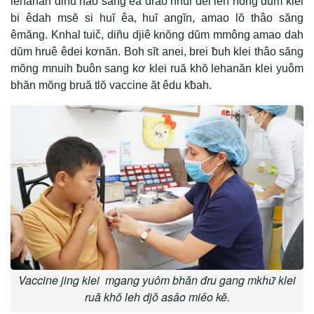
lehanăn diñu nao sang êa drao hnui đei leh hŏng dŭm klei
bi êdah msĕ si huĭ êa, huĭ angĭn, amao lŏ thâo săng
êmăng. Knhal tuič, diñu djiê knŏng dŭm mmông amao dah
dŭm hruê êdei kơnăn. Boh sĭt anei, brei ƀuh klei thâo săng
mŏng mnuih ƀuôn sang kơ klei ruă khŏ lehanăn klei yuôm
bhăn mŏng bruă tlŏ vaccine ăt êdu kƀah.
Vaccine jing klei mgang yuôm bhăn đru gang mkhư̆ klei
ruă khŏ leh djŏ asâo miêo kĕ.