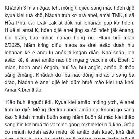
Khădah 3 mlan êgao leh, mŏng ti djiêu sang mâo hđeh djiê
kyua klei ruă khŏ, ƀiădah truh kơ ară anei, amai TMK, ti să
Hòa Phú, čar Dak Lak ăt dôk huĭ lehanăn pap kơ hđeh.
Hluê si amai K, hđeh djiê anei jing sa čô hđeh jăk ênang,
blŭ hrăm, tlao mhač nanao hŏng ñu. Hlăm brô mlan
6/2025, hlăm krĭng diñu maoa sa drei asâo duah hiu
lehanăn kĕ ĕ anei lu anôk ti kngan điâo. Khă snăn, leh
asâo kĕ, ĕ anei amâo nao tlŏ mgang vaccine ôh. Êbeh 1
mlan, hđeh anei êngoh, huĭ êa, huĭ angĭn, amâo lŏ thâo
săng êmăng. Khădah dưi ba nao dŏng mdrao ti sang êa
drao, ƀiădah ĕ anei djiê leh dŭm hruê mâo klei ruă khŏ.
Amai K brei thâo:
“Kâo ƀuh ênguôt êdi. Kyua klei amâo mđing yơh, ĕ anei
truh kơ djiê. Mơ̆ng klei truh anei, amâo djŏ knŏng gŏ sang
kâo ƀiădah mnuih ƀuôn sang hlăm ƀuôn ăt mâo klei thâo
săng hĭn kơ bruă tlŏ vaccine gang mkhư̆ klei ruă khŏ. Grăp
čô mnuih tơdah asâo miêu kĕ amâo dah kuač, khă điêt