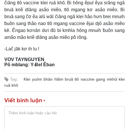
čiăng tlŏ vaccine klei ruă khŏ. Bi hŏng êpul êya srăng ngă
bruă kriê dlăng asâo miêo, tlŏ mgang kơ asâo miêo. Bi
bruă sang čư̆ êa alŭ wăl čiăng ngă klei hâo hưn brei mnuih
ƀuôn sang thâo nao tlŏ mgang vaccine êjai djŏ asâo miêo
kĕ. Êngao kơnăn dưi đŭ bi kmhla hŏng mnuih ƀuôn sang
amâo mâo kriê dlăng asâo miêo pô rông.
-Lač jăk kơ ih lu !
VOV TAYNGUYEN
Pô mblang: Y-Ƀel Êban
Tag:
Klei yuôm bhăn hlăm bruă tlŏ vaccine gang mkhư̆ klei
ruă khŏ
Viết bình luận