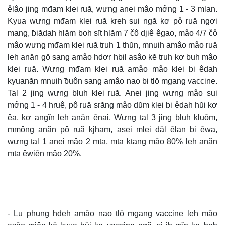
êlâo jing mđam klei ruă, wưng anei mâo mơ̆ng 1 - 3 mlan.
Kyua wưng mđam klei ruă kreh sui ngă kơ pô ruă ngơi
mang, ƀiădah hlăm boh sĭt hlăm 7 čô djiê êgao, mâo 4/7 čô
mâo wưng mđam klei ruă truh 1 thŭn, mnuih amâo mâo ruă
leh anăn gŏ sang amâo hdơr hbil asâo kĕ truh kơ buh mâo
klei ruă. Wưng mđam klei ruă amâo mâo klei bi êdah
kyuanăn mnuih ƀuôn sang amâo nao bi tlŏ mgang vaccine.
Tal 2 jing wưng bluh klei ruă. Anei jing wưng mâo sui
mơ̆ng 1 - 4 hruê, pô ruă srăng mâo dŭm klei bi êdah hŭi kơ
êa, kơ angĭn leh anăn ênai. Wưng tal 3 jing bluh kluôm,
mmông anăn pô ruă kjham, asei mlei dăl êlan bi êwa,
wưng tal 1 anei mâo 2 mta, mta ktang mâo 80% leh anăn
mta êwiên mâo 20%.
- Lu phung hđeh amâo nao tlŏ mgang vaccine leh mâo