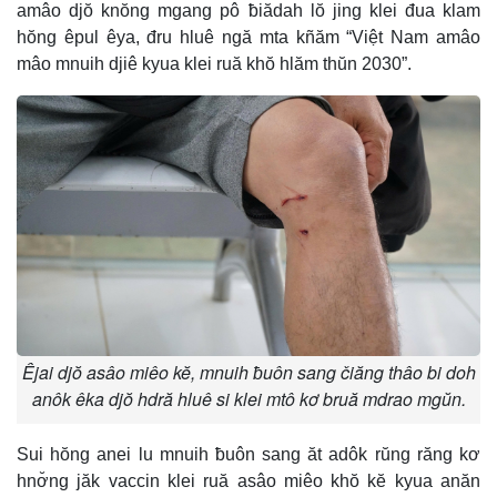
amâo djŏ knŏng mgang pô ƀiădah lŏ jing klei đua klam
hŏng êpul êya, đru hluê ngă mta kñăm “Việt Nam amâo
mâo mnuih djiê kyua klei ruă khŏ hlăm thŭn 2030”.
Êjai djŏ asâo miêo kĕ, mnuih ƀuôn sang čiăng thâo bi doh
anôk êka djŏ hdră hluê si klei mtô kơ bruă mdrao mgŭn.
Sui hŏng anei lu mnuih ƀuôn sang ăt adôk rŭng răng kơ
hnơ̆ng jăk vaccin klei ruă asâo miêo khŏ kĕ kyua anăn