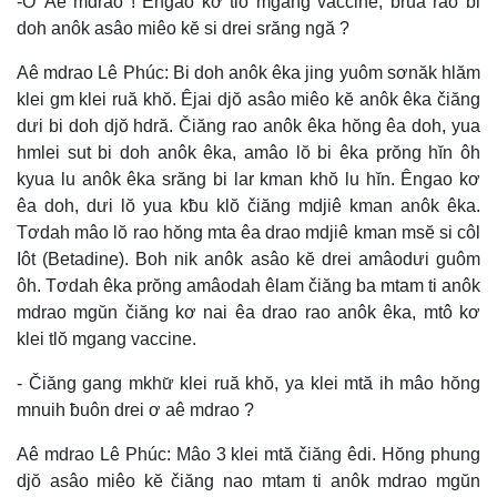
-Ơ Aê mdrao ! Êngao kơ tlŏ mgang vaccine, bruă rao bi
doh anôk asâo miêo kĕ si drei srăng ngă ?
Aê mdrao Lê Phúc: Bi doh anôk êka jing yuôm sơnăk hlăm
klei gm klei ruă khŏ. Êjai djŏ asâo miêo kĕ anôk êka čiăng
dưi bi doh djŏ hdră. Čiăng rao anôk êka hŏng êa doh, yua
hmlei sut bi doh anôk êka, amâo lŏ bi êka prŏng hĭn ôh
kyua lu anôk êka srăng bi lar kman khŏ lu hĭn. Êngao kơ
êa doh, dưi lŏ yua kƀu klŏ čiăng mdjiê kman anôk êka.
Tơdah mâo lŏ rao hŏng mta êa drao mdjiê kman msĕ si côl
Iôt (Betadine). Boh nik anôk asâo kĕ drei amâodưi guôm
ôh. Tơdah êka prŏng amâodah êlam čiăng ba mtam ti anôk
mdrao mgŭn čiăng kơ nai êa drao rao anôk êka, mtô kơ
klei tlŏ mgang vaccine.
- Čiăng gang mkhư̆ klei ruă khŏ, ya klei mtă ih mâo hŏng
mnuih ƀuôn drei ơ aê mdrao ?
Aê mdrao Lê Phúc: Mâo 3 klei mtă čiăng êdi. Hŏng phung
djŏ asâo miêo kĕ čiăng nao mtam ti anôk mdrao mgŭn