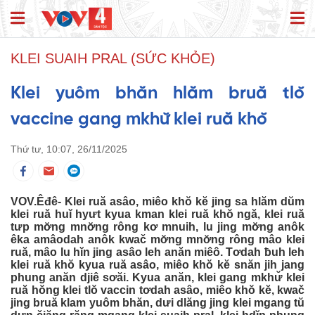
KLEI SUAIH PRAL (SỨC KHỎE)
Klei yuôm bhăn hlăm bruă tlŏ
vaccine gang mkhư̆ klei ruă khŏ
Thứ tư, 10:07, 26/11/2025
VOV.Êđê- Klei ruă asâo, miêo khŏ kĕ jing sa hlăm dŭm
klei ruă huĭ hyưt kyua kman klei ruă khŏ ngă, klei ruă
tưp mơ̆ng mnơ̆ng rông kơ mnuih, lu jing mơ̆ng anôk
êka amâodah anôk kwač mơ̆ng mnơ̆ng rông mâo klei
ruă, mâo lu hĭn jing asâo leh anăn miêô. Tơdah ƀuh leh
klei ruă khŏ kyua ruă asâo, miêo khŏ kĕ snăn jih jang
phung anăn djiê sơăi. Kyua anăn, klei gang mkhư̆ klei
ruă hŏng klei tlŏ vaccin tơdah asâo, miêo khŏ kĕ, kwač
jing bruă klam yuôm bhăn, dưi dlăng jing klei mgang tŭ