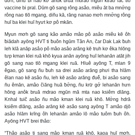
dưn, diñu bi nao kơ anôk bruă mdrao mgŭn ktrâo lač tlŏ
vaccine bi pral. Dŭm gŏ sang rông asâo, miêu ăt ba mnơ̆ng
rông nao tlŏ mgang, diñu kă, răng nanao mơh mnơ̆ng rông
huĭ ba klei huĭ hyưt kơ pô mkăn.
Myun mơh gŏ sang kâo amâo mâo pô asâo miêu kĕ ôh
ƀiădah ayŏng HVT ti ƀuôn hgŭm Tân An, čar Dak Lak ƀuh
leh klă anăp asâo pô mâo asâo arăng kĕ truh kơ êka hlŏng
tưp kman klei ruă khŏ kyua anăn ayŏng huĭ lehanăn atăt jih
gŏ sang nao tlŏ mgang klei ruă. Hluê ayŏng T, mlan 9
êgao, gŏ sang ñu ƀuh sa drei asâo arăng phưi tha hlăm
êlan nao kĕ asâo ñu, leh kĕ asâo arăng đuê̆, bi asâo sang
ñu êmăn, amâo čiăng huă ƀơ̆ng, ñu krư̆ gơ̆ lehanăn hưn
hŏng anôk bruă mdrao mgŭn mă mta nao ksiêm dlăng.
Knhal tuič asâo ñu mâo kman klei ruă khŏ. Mơ̆ng hdră
ksiêm dlăng, asâo arăng kĕ asâo sang ayŏng T amâo djŏ
asâo hlăm krĭng ôh lehanăn amâo lŏ mâo tuôm ƀuh ôh.
Ayŏng HVT brei thâo:
“Thâo asâo ti sang mâo kman ruă khŏ, kaoa huĭ mơh.