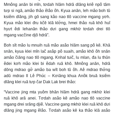
Mmông anăn bi mĭn, tơdah hlăm hdră dlăng kriê npô tăm
tưp si ngă, amâo thâo êlâo ôh. Kyua anăn, leh mâo boh tŭ
ksiêm dlăng, jih gŏ sang kâo nao tlŏ vaccine mgang yơh.
Kyua mâo klei đru kčĕ klă klơ̆ng, hmei thâo ruă khŏ huĭ
hyưt êdi lehanăn thâo dưi gang mkhư̆ tơdah drei tlŏ
mgang vacčine djŏ hdră”.
Boh sĭt mâo lu mnuih ruă mâo asâo hlăm sang pô kĕ. Khă
snăn, kyua klei mĭn lač asâp pô suaih, amâo khŏ ôh snăn
amâo čiăng nao tlŏ mgang. Knhal tuič, lu mlan, đa lu thŭn
êdei kơh mâo klei bi êdah ruă khŏ. Mmông anăn, hdră
dŏng mdrao gơ̆ amâo ba wĭt boh tŭ ôh. Aê mdrao thơ̆ng
adŭ mdrao II Lê Phúc – Kơiăng khua Anôk bruă ksiêm
dlăng klei ruă tưp čar Dak Lak brei thâo:
“Vaccine jing mta yuôm bhăn hlăm hdră gang mkhư̆ klei
ruă khŏ ară anei. Tơdah asâo kĕ amâo nao tlŏ vaccine
mgang drei srăng djiê. Vaccine gang mkhư̆ klei ruă khŏ dưi
dlăng jing mgang êlâo. Tơdah asâo kĕ ka thâo klă asâo