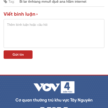
Tag:
Bi lar ênhiang mmuñ djuê ana hlăm internet
a
0
%
i
Viết bình luận
n
i
n
g
T
i
m
e
Cơ quan thường trú khu vực Tây Nguyên