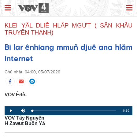
KLEI YĂL DLIÊ HLĂP MGƯT ( SÂN KHẤU
TRUYỀN THANH)
Bi lar ênhiang mmuñ djuê ana hlăm
internet
Chủ nhật, 04:00, 05/07/2026
VOV.Êđê-
R
-6:16
L
P
P
M
o
r
l
u
VOV Tây Nguyên
a
o
a
t
e
d
g
y
e
H Zawut Ƀuôn Yă
e
r
d
e
m
:
s
0
s
%
: