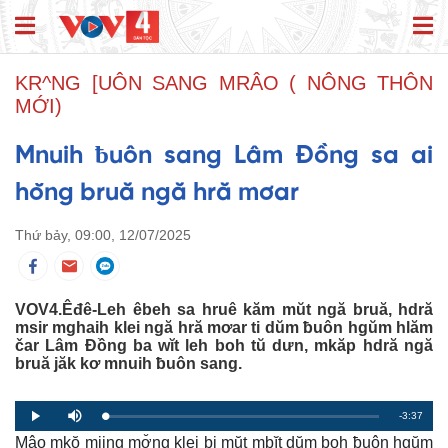
KR^NG [UÔN SANG MRÂO ( NÔNG THÔN
MỚI)
Mnuih ƀuôn sang Lâm Đồng sa ai
hŏng bruă ngă hră mơar
Thứ bảy, 09:00, 12/07/2025
VOV4.Êđê-Leh êbeh sa hruê kăm mŭt ngă bruă, hdră
msir mghaih klei ngă hră mơar ti dŭm ƀuôn hgŭm hlăm
čar Lâm Đồng ba wĭt leh boh tŭ dưn, mkăp hdră ngă
bruă jăk kơ mnuih ƀuôn sang.
R
-3:37
L
P
P
M
o
r
l
u
a
Mâo mkŏ mjing mơ̆ng klei bi mŭt mbĭt dŭm boh ƀuôn hgŭm
o
a
t
e