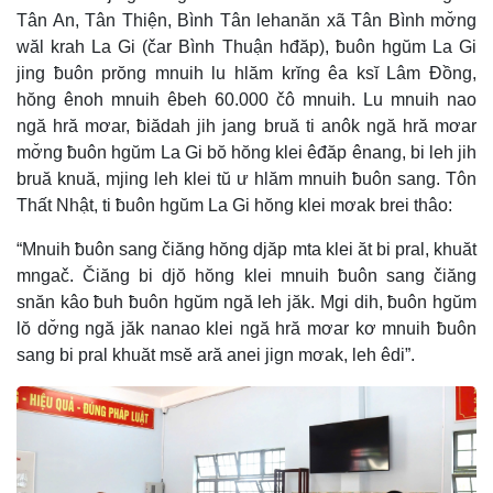
d
g
y
e
e
r
Tân An, Tân Thiện, Bình Tân lehanăn xã Tân Bình mơ̆ng
d
e
m
:
s
wăl krah La Gi (čar Bình Thuận hđăp), ƀuôn hgŭm La Gi
0
s
%
:
a
0
jing ƀuôn prŏng mnuih lu hlăm krĭng êa ksĭ Lâm Đồng,
%
hŏng ênoh mnuih êbeh 60.000 čô mnuih. Lu mnuih nao
i
ngă hră mơar, ƀiădah jih jang bruă ti anôk ngă hră mơar
n
mơ̆ng ƀuôn hgŭm La Gi bŏ hŏng klei êđăp ênang, bi leh jih
i
bruă knuă, mjing leh klei tŭ ư hlăm mnuih ƀuôn sang. Tôn
n
Thất Nhật, ti ƀuôn hgŭm La Gi hŏng klei mơak brei thâo:
g
“Mnuih ƀuôn sang čiăng hŏng djăp mta klei ăt bi pral, khuăt
T
mngač. Čiăng bi djŏ hŏng klei mnuih ƀuôn sang čiăng
i
snăn kâo ƀuh ƀuôn hgŭm ngă leh jăk. Mgi dih, ƀuôn hgŭm
lŏ dơ̆ng ngă jăk nanao klei ngă hră mơar kơ mnuih ƀuôn
m
sang bi pral khuăt msĕ ară anei jign mơak, leh êdi”.
e