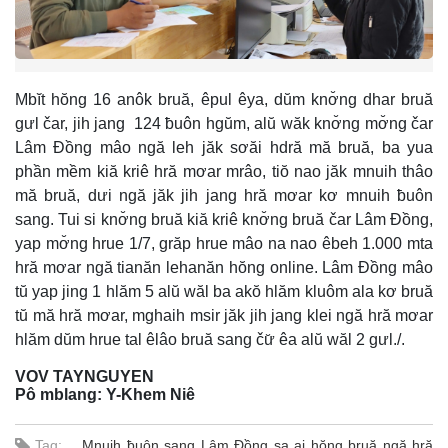
Mbĭt hŏng 16 anôk bruă, êpul êya, dŭm knơ̆ng dhar bruă
gưl čar, jih jang 124 ƀuôn hgŭm, alŭ wăk knơ̆ng mơ̆ng čar
Lâm Đồng mâo ngă leh jăk sơăi hdră mă bruă, ba yua
phần mềm kiă kriê hră mơar mrâo, tiŏ nao jăk mnuih thâo
mă bruă, dưi ngă jăk jih jang hră mơar kơ mnuih ƀuôn
sang. Tui si knơ̆ng bruă kiă kriê knơ̆ng bruă čar Lâm Đồng,
yap mơ̆ng hrue 1/7, grăp hrue mâo na nao êbeh 1.000 mta
hră mơar ngă tianăn lehanăn hŏng online. Lâm Đồng mâo
tŭ yap jing 1 hlăm 5 alŭ wăl ba akŏ hlăm kluôm ala kơ bruă
tŭ mă hră mơar, mghaih msir jăk jih jang klei ngă hră mơar
hlăm dŭm hrue tal êlâo bruă sang čư̆ êa alŭ wăl 2 gưl./.
VOV TAYNGUYEN
Pô mblang: Y-Khem Niê
Tag:
Mnuih ƀuôn sang Lâm Đồng sa ai hŏng bruă ngă hră