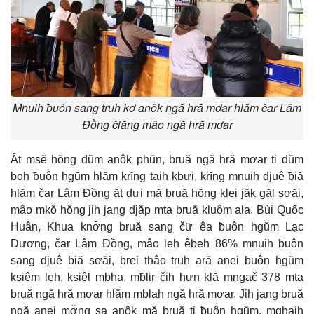
Mnuih ƀuôn sang truh kơ anôk ngă hră mơar hlăm čar Lâm
Đồng čiăng mâo ngă hră mơar
Ăt msĕ hŏng dŭm anôk phŭn, bruă ngă hră mơar ti dŭm
boh ƀuôn hgŭm hlăm krĭng taih kbưi, krĭng mnuih djuê ƀiă
hlăm čar Lâm Đồng ăt dưi mă bruă hŏng klei jăk găl sơăi,
mâo mkŏ hŏng jih jang djăp mta bruă kluôm ala. Bùi Quốc
Huân, Khua knơ̆ng bruă sang čư̆ êa ƀuôn hgŭm Lạc
Dương, čar Lâm Đồng, mâo leh êbeh 86% mnuih ƀuôn
sang djuê ƀiă sơăi, brei thâo truh ară anei ƀuôn hgŭm
ksiêm leh, ksiêl mbha, mƀlir čih hưn klă mngač 378 mta
bruă ngă hră mơar hlăm mblah ngă hră mơar. Jih jang bruă
ngă anei mơ̆ng sa anôk mă bruă ti ƀuôn hgŭm, mghaih