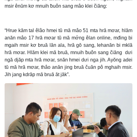
msir ênŭm kơ mnuih ƀuôn sang mâo klei čiăng:
“Hrue kăm tal êlâo hmei tŭ mă mâo 51 mta hră mơar, hlăm
anăn mâo 17 hră mơar tŭ mă mơ̆ng êlan online, mđing bi
mgaih msir kơ bruă lăn ala, hră gŏ sang, lehanăn bi mklă
hră mơar. Hlăm klei mă bruă, mnuih ƀuôn sang čiăng dưi
ngă djăp mta hră mơar, snăn hmei dưi nga jih. Ayŏng adei
tŭ mă hră mơar, thâo anăn jing bruă čuăn pô mghaih msir.
Jih jang kdrăp mă bruă ăt jăk”.