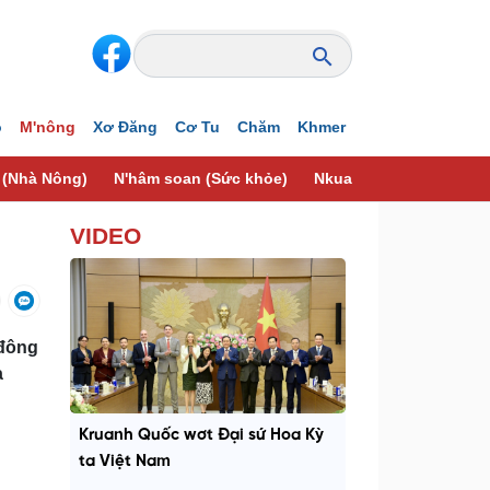
o
M'nông
Xơ Đăng
Cơ Tu
Chăm
Khmer
 (Nhà Nông)
N'hâm soan (Sức khỏe)
Nkual bon lan mhe (Nô
VIDEO
 đông
a
Kruanh Quốc wơt Đại sứ Hoa Kỳ
ta Việt Nam