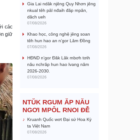
Gia Lai ndâk njêng Quy Nhơn jêng
nkual têh pâl nđaih đăp mpăn,
dăch ueh
07/08/2026
ới các
Khao học, công nghệ jêng soan
ện giữ
têh hun hao an n’gor Lâm Đồng
07/08/2026
HĐND n’gor Đăk Lăk mbơh tơih
nău nchrăp hun hao lvang năm
2026-2030.
07/08/2026
NTŬK RGUM ĂP NĂU
NGƠI MPÔL RNOI ĐÊ̆
Kruanh Quốc wơt Đại sứ Hoa Kỳ
ta Việt Nam
07/08/2026