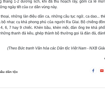
g tháng 1-2 dương lịch, khi đã thu hoạch rẫy, gồm cả lễ mừ
hững ngày tết của cư dân vùng này.
 thoại, những làn điệu dân ca, những câu tục ngữ, ca dao... th
là bộ nhạc cụ khá phong phú của người Ra Glai. Bộ chiêng đồ
 4, 6, 7 hay 9 chiếc. Khèn bầu, khèn môi, đàn ống tre khá phổ
những thanh đá kêu, ghép thành bộ thường gọi là đàn đá, đán
(Theo Bức tranh Văn hóa các Dân tộc Việt Nam - NXB Giá
mầu dân tộc