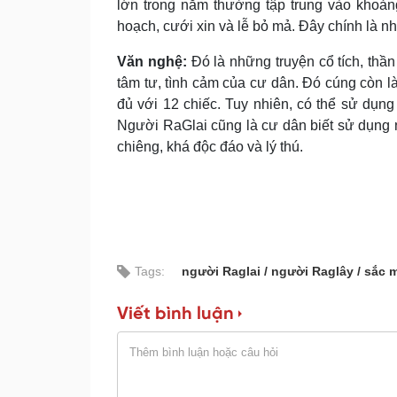
lớn trong năm thường tập trung vào khoản
hoạch, cưới xin và lễ bỏ mả. Ðây chính là n
Văn nghệ:
Ðó là những truyện cổ tích, thần
tâm tư, tình cảm của cư dân. Ðó cúng còn 
đủ với 12 chiếc. Tuy nhiên, có thể sử dụng
Người RaGlai cũng là cư dân biết sử dụng 
chiêng, khá độc đáo và lý thú.
Tags:
người Raglai
người Raglây
sắc 
Viết bình luận