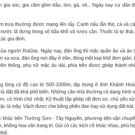
n gia súc, gia cầm gồm trâu, lợn, gà, vịt... Ngày nay cư dân đ
m trưa thường được mang lên rẫy. Canh nấu lẫn thịt, cá và cá
nước lã đựng trong vỏ bầu khô và rượu cần. Thuốc lá tự thái
ác gia đình.
 của người RaGlai. Ngày nay, đàn ông thì mặc quần âu và áo 
i xa xưa, đàn ông nơi đây ở trần, đóng một loại khố đơn giản,
ruyền thống, phụ nữ mặc áo dài, phía trên được ghép thành n
ng lũng có độ cao từ 500-1000m, tập trung ở tỉnh Khánh Ho
nhà đất đã khá phổ biến. Những căn nhà thường có dạng hình 
n, có hình chữ nhật. Kỹ thuật lắp ghép rất đơn sơ, chủ yếu s
oặc lá mây. Vách được che bằng phên đan hay sử dụng đất trát.
 khác trên Trường Sơn - Tây Nguyên, phương tiện vận chuy
, không hoa văn trang trí. Gùi có các kích cỡ khác nhau, phù h
thể.