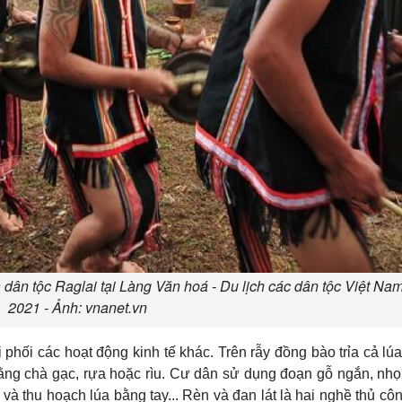
 dân tộc Raglai tại Làng Văn hoá - Du lịch các dân tộc Việt N
2021 - Ảnh: vnanet.vn
 phối các hoạt động kinh tế khác. Trên rẫy đồng bào trỉa cả lúa
bằng chà gạc, rựa hoặc rìu. Cư dân sử dụng đoạn gỗ ngắn, nh
 và thu hoạch lúa bằng tay... Rèn và đan lát là hai nghề thủ cô