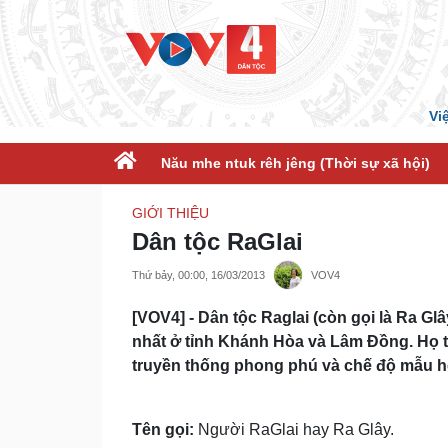
Vi
Nău mhe ntuk rêh jêng (Thời sự xã hội)
GIỚI THIỆU
Dân tộc RaGlai
Thứ bảy, 00:00, 16/03/2013
VOV4
[VOV4] - Dân tộc Raglai (còn gọi là Ra Gl
nhất ở tỉnh Khánh Hòa và Lâm Đồng. Họ 
truyền thống phong phú và chế độ mẫu h
Tên gọi:
Người RaGlai hay Ra Glây.