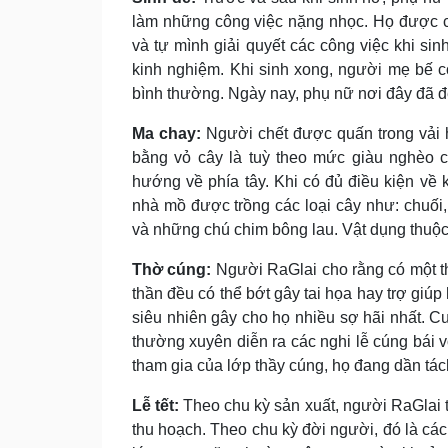
làm những công việc nặng nhọc. Họ được c
và tự mình giải quyết các công việc khi si
kinh nghiệm. Khi sinh xong, người mẹ bế c
bình thường. Ngày nay, phụ nữ nơi đây đã đế
Ma chay:
Người chết được quấn trong vải h
bằng vỏ cây là tuỳ theo mức giàu nghèo c
hướng về phía tây. Khi có đủ điều kiện về
nhà mồ được trồng các loại cây như: chuối,
và những chú chim bông lau. Vật dụng thuộc
Thờ cúng:
Người RaGlai cho rằng có một th
thần đều có thể bớt gây tai họa hay trợ giúp
siêu nhiên gây cho họ nhiều sợ hãi nhất. Cư 
thường xuyên diễn ra các nghi lễ cúng bái v
tham gia của lớp thầy cúng, họ đang dần tác
Lễ tết:
Theo chu kỳ sản xuất, người RaGlai th
thu hoạch. Theo chu kỳ đời người, đó là các l