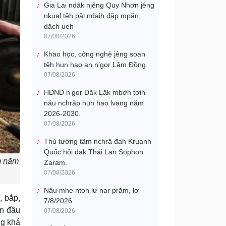
Gia Lai ndâk njêng Quy Nhơn jêng
nkual têh pâl nđaih đăp mpăn,
dăch ueh
07/08/2026
Khao học, công nghệ jêng soan
têh hun hao an n’gor Lâm Đồng
07/08/2026
HĐND n’gor Đăk Lăk mbơh tơih
nău nchrăp hun hao lvang năm
2026-2030.
07/08/2026
Thủ tướng tâm nchră đah Kruanh
Quốc hội dak Thái Lan Sophon
am năm
Zaram.
07/08/2026
Nău mhe ntoh lư nar prăm, lơ
, bắp,
7/8/2026
ọn đầu
07/08/2026
ng khá