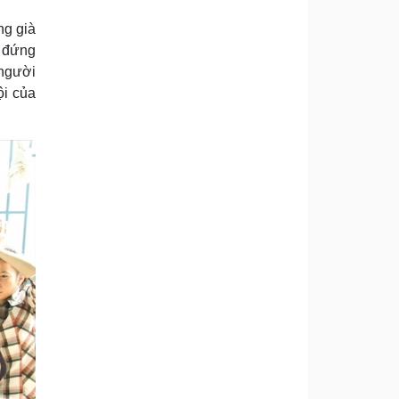
ng già
i đứng
 người
ội của