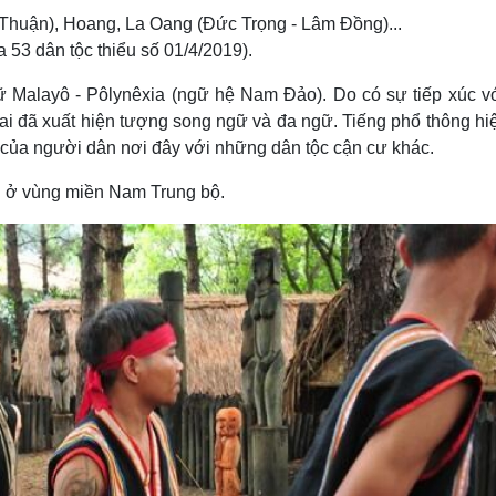
Thuận), Hoang, La Oang (Ðức Trọng - Lâm Ðồng)...
 53 dân tộc thiểu số 01/4/2019).
 Malayô - Pôlynêxia (ngữ hệ Nam Ðảo). Do có sự tiếp xúc v
i đã xuất hiện tượng song ngữ và đa ngữ. Tiếng phổ thông hi
ếp của người dân nơi đây với những dân tộc cận cư khác.
i ở vùng miền Nam Trung bộ.