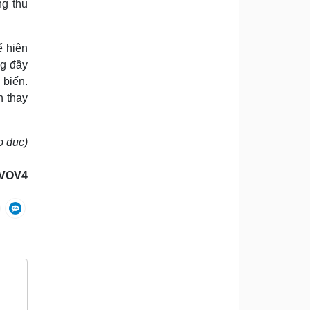
ng thu
ể hiện
ng đầy
 biến.
h thay
o dục)
VOV4