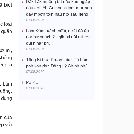
Đắk Lắk mpŏng tât nău kan nglăp
ã biết
nău dơi têh Guinness lam ntur neh
gay mbơh tơih nău ntơ sầu riêng.
07/08/2026
c loại
Lâm Đồng uănh nđôi, ntrŭt đă ăp
, quấn
nar ƀư ngăch 2 ngih nti nội trú rep
gưl n’har bri.
07/08/2026
sơ mi,
 không
Tổng Bí thư, Kruanh dak Tô Lâm
hững ô
pah kan đah Đảng uỷ Chính phủ.
07/08/2026
Pơ Kă
à, Lâm
07/08/2026
vuông,
ử dụng
ển của
ợp với