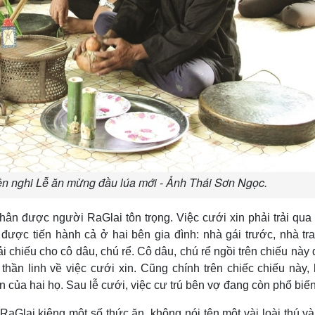
ện nghi Lễ ăn mừng đầu lúa mới - Ảnh Thái Sơn Ngọc.
nhân được người RaGlai tôn trọng. Việc cưới xin phải trải qua
được tiến hành cả ở hai bên gia đình: nhà gái trước, nhà tra
ải chiếu cho cô dâu, chú rể. Cô dâu, chú rể ngồi trên chiếu này 
 thần linh về việc cưới xin. Cũng chính trên chiếc chiếu này,
của hai họ. Sau lễ cưới, việc cư trú bên vợ đang còn phổ biến
RaGlai kiêng một số thức ăn, không nói tên một vài loài thú và