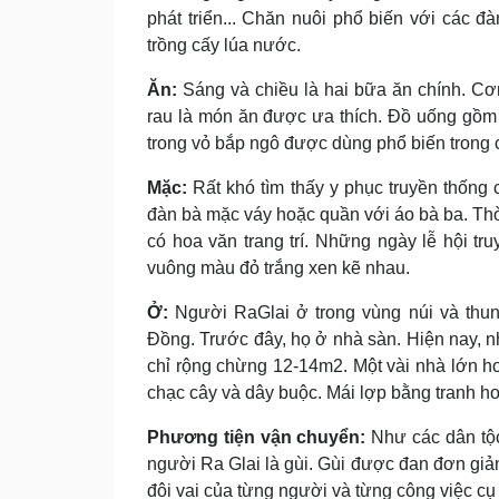
phát triển... Chăn nuôi phổ biến với các đà
trồng cấy lúa nước.
Ăn:
Sáng và chiều là hai bữa ăn chính. Cơ
rau là món ăn được ưa thích. Ðồ uống gồm 
trong vỏ bắp ngô được dùng phổ biến trong c
Mặc:
Rất khó tìm thấy y phục truyền thống
đàn bà mặc váy hoặc quần với áo bà ba. Thờ
có hoa văn trang trí. Những ngày lễ hội t
vuông màu đỏ trắng xen kẽ nhau.
Ở:
Người RaGlai ở trong vùng núi và thu
Ðồng. Trước đây, họ ở nhà sàn. Hiện nay, 
chỉ rộng chừng 12-14m2. Một vài nhà lớn hơ
chạc cây và dây buộc. Mái lợp bằng tranh h
Phương tiện vận chuyển:
Như các dân tộc
người Ra Glai là gùi. Gùi được đan đơn giản
đôi vai của từng người và từng công việc cụ 