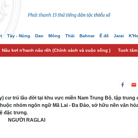
ệt
Tày - Nùng
Dao
Mông
Thái
Bahnar
Ê đê
Jarai
K'H
Nău kơl n'hanh nău rêh (Chính sách và cuộc sống )
Tuch tăm
ây) cư trú lâu đời tại khu vực miền Nam Trung Bộ, tập trung
thuộc nhóm ngôn ngữ Mã Lai - Đa Đảo, sở hữu nền văn hó
ệ đặc trưng.
NGƯỜI RAGLAI