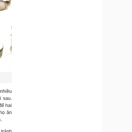
 nhiều
i sau.
để hai
 họ ăn
.
 tránh