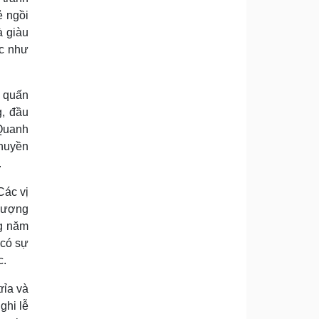
ẻ ngồi
à giàu
ệc như
y quấn
g, đầu
 Quanh
thuyền
.
Các vị
 lượng
ng năm
 có sự
c.
rỉa và
ghi lễ