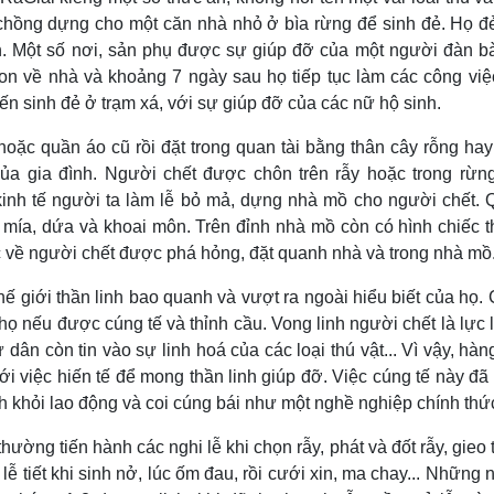
hồng dựng cho một căn nhà nhỏ ở bìa rừng để sinh đẻ. Họ đ
nh. Một số nơi, sản phụ được sự giúp đỡ của một người đàn b
on về nhà và khoảng 7 ngày sau họ tiếp tục làm các công vi
n sinh đẻ ở trạm xá, với sự giúp đỡ của các nữ hộ sinh.
oặc quần áo cũ rồi đặt trong quan tài bằng thân cây rỗng ha
ủa gia đình. Người chết được chôn trên rẫy hoặc trong rừn
 kinh tế người ta làm lễ bỏ mả, dựng nhà mồ cho người chết.
 mía, dứa và khoai môn. Trên đỉnh nhà mồ còn có hình chiếc 
 về người chết được phá hỏng, đặt quanh nhà và trong nhà mồ
ế giới thần linh bao quanh và vượt ra ngoài hiểu biết của họ. 
 họ nếu được cúng tế và thỉnh cầu. Vong linh người chết là lực
dân còn tin vào sự linh hoá của các loại thú vật... Vì vậy, hà
ới việc hiến tế để mong thần linh giúp đỡ. Việc cúng tế này đã
h khỏi lao động và coi cúng bái như một nghề nghiệp chính thứ
ường tiến hành các nghi lễ khi chọn rẫy, phát và đốt rẫy, gieo t
ễ tiết khi sinh nở, lúc ốm đau, rồi cưới xin, ma chay... Những n