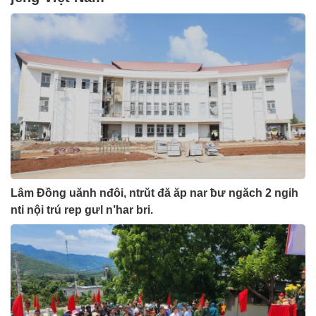
Lâm Đồng uănh nđôi, ntrŭt đă ăp nar ƀư ngăch 2 ngih
nti nội trú rep gưl n’har bri.