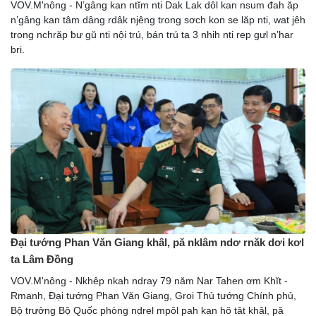
VOV.M'nông - N’gâng kan ntĭm nti Dak Lak dôl kan nsum đah ăp
n’gâng kan tâm dâng rdâk njêng trong sơch kon se lăp nti, wat jêh
trong nchrăp ƀư gŭ nti nội trú, bán trú ta 3 nhih nti rep gưl n’har
bri.
Đại tướng Phan Văn Giang khâl, pă nklâm ndơ rnăk dơi kơl
ta Lâm Đồng
VOV.M'nông - Nkhêp nkah ndray 79 năm Nar Tahen ơm Khĭt -
Rmanh, Đại tướng Phan Văn Giang, Groi Thủ tướng Chính phủ,
Bộ trưởng Bộ Quốc phòng ndrel mpôl pah kan hŏ tât khâl, pă