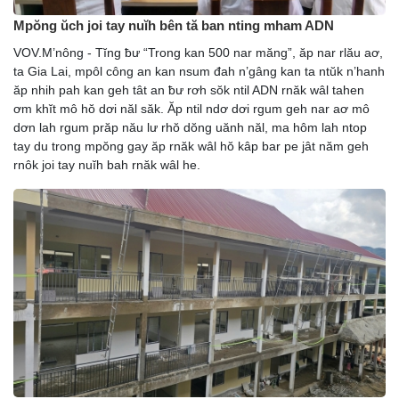
Mpŏng ŭch joi tay nuĭh bên tă ban nting mham ADN
VOV.M’nông - Tĭng ƀư “Trong kan 500 nar măng”, ăp nar rlău aơ,
ta Gia Lai, mpôl công an kan nsum đah n’gâng kan ta ntŭk n’hanh
ăp nhih pah kan geh tât an ƀư rơh sŏk ntil ADN rnăk wâl tahen
ơm khĭt mô hŏ dơi năl săk. Ăp ntil ndơ dơi rgum geh nar aơ mô
dơn lah rgum prăp nău lư rhŏ dŏng uănh năl, ma hôm lah ntop
tay du trong mpŏng gay ăp rnăk wâl hŏ kâp bar pe jât năm geh
rnôk joi tay nuĭh bah rnăk wâl he.