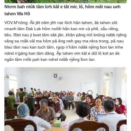
Ntơm bah ntŭk tâm lơh kăl e tât mir, lŏ, hôm mât nau ueh
tahen Wa Hồ
VOV.M'nông: Âk jêt năm jêh nar lôch hăn tahen, âk tahen sôt
rmanh tâm Dak Lak hôm nsôih hăn kan mir cà phê, sầu riêng,
tiêu. Rlet nau ji kuet tâm săk jăn, khân păng mô knŭng ndâk njêng
văng sa rnăk vâl ma hôm pă êng neh gay ma nkra trong, pă nau
blau tâm nau kan tuch tăm, rgop n’hâm ndâk njêng ƀon lan mhe
ndrel n’gâng kan tâm dâng. Ăp tahen ơm kăl e dôl lŏ kơl an âk
ngăn tâm rnôk pah kan ndrel ndâk njêng ƀon lan.