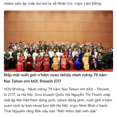
nklâm ndơ ăp rnăk dơi kơl ta xã Nhân Cơ, n’gor Lâm Đồng.
Mâp măt nuĭh geh n’hâm suan nkhêp nkah ndray 79 năm
Nar Tahen ơm khĭt, Rmanh 27/7
VOV.M'nông - Nkah ndray 79 năm Nar Tahen ơm Khĭt – Rmanh,
ôi 27/7, ta Hà Nội, Groi kruanh Quốc hội Nguyễn Thị Thanh mâp
măt ăp Me Việt Nam dăng janh, tahen dăng janh, nuĭh geh n’hâm
suan ntoh lư bah nkual ƀon têh Hà Nội, n’gor Ninh Bình n’hanh
Thái Nguyên râng Bôk nău kan “Rêh mbro đah neh dak”.