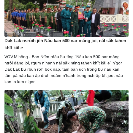
Dak Lak nsrôih jêh Nău kan 500 nar măng joi, năl săk tahen
khĭt kăl e
VOV.M’nông - Ban Ntĭm rđău ƀư tĭng “Nău kan 500 nar măng
ntrôl dăng joi, rgum n’hanh năl săk nting tahen khĭt kăl e” n’gor
Dak Lak ƀư rƀŭn rơh bôk năp, tâm ban ŭch trong ƀư nău kan,
tâm pă nău kan ăp druh ndăm n’hanh trong nchrăp ƀĭt joet nău
kan ta lam n’gor.