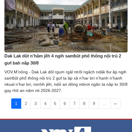
Dak Lak dŭt n’hâm jêh 4 ngih samƀŭt phổ thông nội trú 2
gưl bah năp 30/8
VOV.M’nông - Dak Lak dôl rgum rgâl ntrôl ngăch ndâk ƀư ăp ngih
samƀŭt phổ thông nội trú 2 gưl ta ăp xă n’har bri n’hanh n’hanh
nkual n’har bri, nsrôih jêh, ndơ̆ an dŏng mbrơi ngăn ta năp lơ 30/8
gay rhŏ an năm nti 2026-2027.
1
2
3
4
5
6
7
8
9
…
››