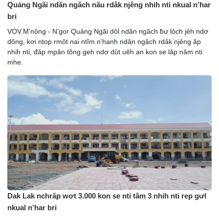
Quảng Ngãi ndăn ngăch nău rdâk njêng nhih nti nkual n’har
bri
VOV.M'nông - N’gor Quảng Ngãi dôl ndăn ngăch ƀư lôch jêh ndơ
dŏng, kơi ntop rmôt nai ntĭm n’hanh ndăn ngăch rdâk njêng ăp
nhih nti, đăp mpăn tŏng geh ndơ dŭt uĕh an kon se lăp năm nti
mhe.
Dak Lak nchrăp wơt 3.000 kon se nti tâm 3 nhih nti rep gưl
nkual n’har bri