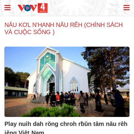
NĂU KƠL N'HANH NĂU RÊH (CHÍNH SÁCH
VÀ CUỘC SỐNG )
Play nuih dah rŏng chroh rƀŭn tâm nău rêh
jêng Việt Nam