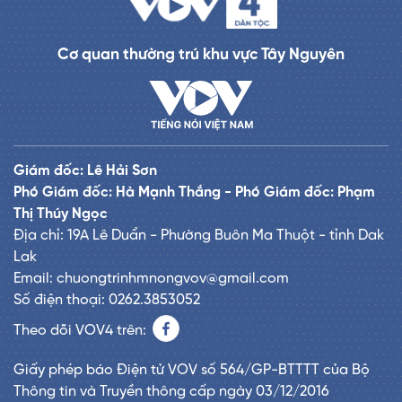
Cơ quan thường trú khu vực Tây Nguyên
Giám đốc: Lê Hải Sơn
Phó Giám đốc: Hà Mạnh Thắng - Phó Giám đốc: Phạm
Thị Thúy Ngọc
Địa chỉ: 19A Lê Duẩn - Phường Buôn Ma Thuột - tỉnh Dak
Lak
Email: chuongtrinhmnongvov@gmail.com
Số điện thoại: 0262.3853052
Theo dõi VOV4 trên:
Giấy phép báo Điện tử VOV số 564/GP-BTTTT của Bộ
Thông tin và Truyền thông cấp ngày 03/12/2016