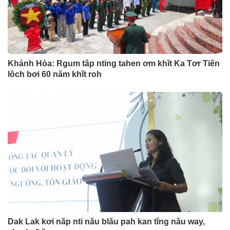
Khánh Hòa: Rgum tâp nting tahen ơm khĭt Ka Tơr Tiên
lôch bơi 60 năm khĭt roh
Dak Lak kơi năp nti nău blău pah kan tĭng nău way,