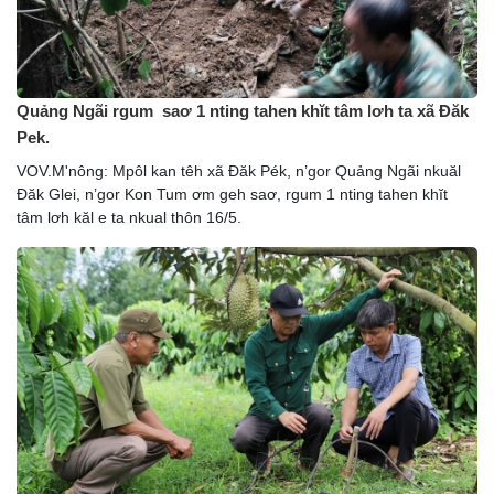
Quảng Ngãi rgum saơ 1 nting tahen khĭt tâm lơh ta xã Đăk
Pek.
VOV.M'nông: Mpôl kan têh xã Đăk Pék, n’gor Quảng Ngãi nkuăl
Đăk Glei, n’gor Kon Tum ơm geh saơ, rgum 1 nting tahen khĭt
tâm lơh kăl e ta nkual thôn 16/5.