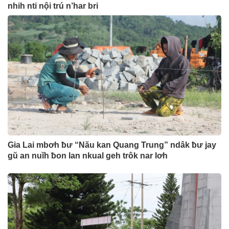
nhih nti nội trú n’har bri
Gia Lai mbơh ƀư “Nău kan Quang Trung” ndâk ƀư jay
gŭ an nuĭh ƀon lan nkual geh trôk nar lơh