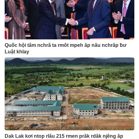
Quốc hội tâm nchră ta rmôt mpeh ăp nău nchrăp ƀư
Luật khlay
Dak Lak kơi ntop rlău 215 rmen prăk rdâk njêng ăp