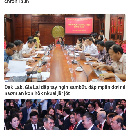
chroh rƀŭn
Dak Lak, Gia Lai dăp tay ngih samƀŭt, đăp mpăn dơi nti
nsơm an kon hŏk nkual jêr jŏt