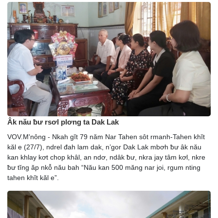
Âk nău ƀư rsơl plơng ta Dak Lak
VOV.M'nông - Nkah gĭt 79 năm Nar Tahen sôt rmanh-Tahen khĭt
kăl e (27/7), ndrel đah lam dak, n’gor Dak Lak mbơh ƀư âk nău
kan khlay kơt chop khâl, an ndơ, ndâk ƀư, nkra jay tâm kơl, nkre
ƀư tĭng ăp nkô̆ nău bah “Nău kan 500 măng nar joi, rgum nting
tahen khĭt kăl e”.