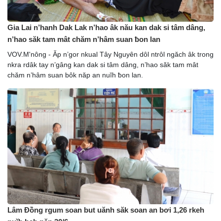
Gia Lai n’hanh Dak Lak n’hao âk nău kan dak si tâm dâng,
n’hao săk tam mât chăm n’hâm suan ƀon lan
VOV.M'nông - Ăp n’gor nkual Tây Nguyên dôl ntrôl ngăch âk trong
nkra rdâk tay n’gâng kan dak si tâm dâng, n’hao săk tam mât
chăm n’hâm suan bôk năp an nuĭh ƀon lan.
Lâm Đồng rgum soan but uănh săk soan an bơi 1,26 rkeh