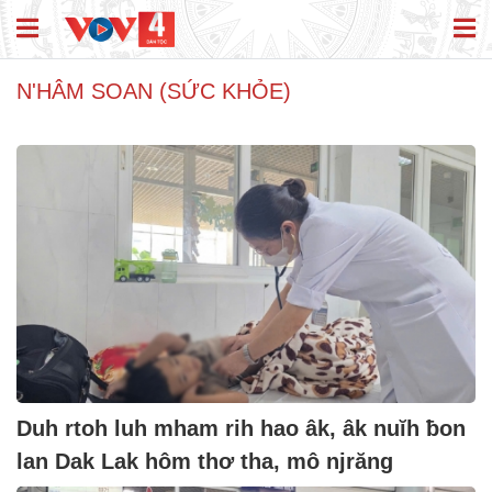
N'HÂM SOAN (SỨC KHỎE)
Duh rtoh luh mham rih hao âk, âk nuĭh ƀon
lan Dak Lak hôm thơ tha, mô njrăng