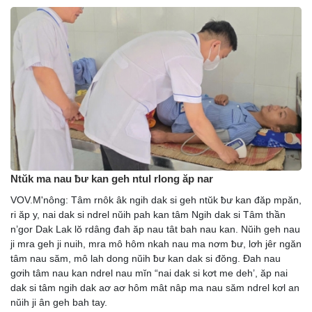
Ntŭk ma nau ƀư kan geh ntul rlong ăp nar
VOV.M'nông: Tâm rnôk âk ngih dak si geh ntŭk ƀư kan đăp mpăn,
ri ăp y, nai dak si ndrel nŭih pah kan tâm Ngih dak si Tâm thần
n’gor Dak Lak lŏ rdâng đah ăp nau tât bah nau kan. Nŭih geh nau
ji mra geh ji nuih, mra mô hôm nkah nau ma nơm ƀư, lơh jêr ngăn
tâm nau săm, mô lah dong nŭih ƀư kan dak si đŏng. Đah nau
gơih tâm nau kan ndrel nau mĭn “nai dak si kơt me deh’, ăp nai
dak si tâm ngih dak aơ aơ hôm mât nâp ma nau săm ndrel kơl an
nŭih ji ân geh bah tay.