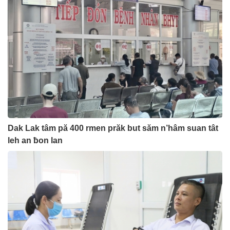
Dak Lak tâm pă 400 rmen prăk but săm n’hâm suan tât
leh an ƀon lan