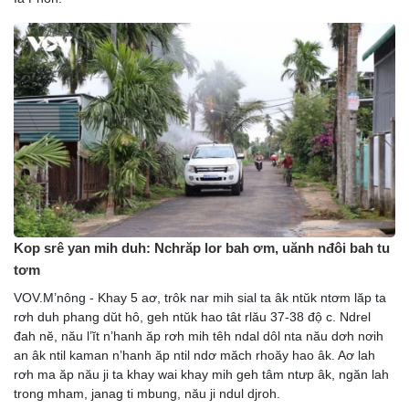
Kop srê yan mih duh: Nchrăp lor bah ơm, uănh nđôi bah tu
tơm
VOV.M’nông - Khay 5 aơ, trôk nar mih sial ta âk ntŭk ntơm lăp ta
rơh duh phang dŭt hô, geh ntŭk hao tât rlău 37-38 độ c. Ndrel
đah nĕ, nău l’ĭt n’hanh ăp rơh mih têh ndal dôl nta nău dơh nơih
an âk ntil kaman n’hanh ăp ntil ndơ măch rhoăy hao âk. Aơ lah
rơh ma ăp nău ji ta khay wai khay mih geh tâm ntưp âk, ngăn lah
trong mham, janag ti mbung, nău ji ndul djroh.