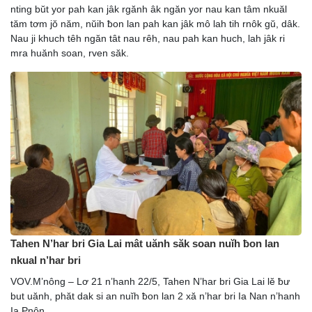
nting bŭt yor pah kan jâk rgănh âk ngăn yor nau kan tâm nkuăl
tăm tơm jŏ năm, nŭih ƀon lan pah kan jâk mô lah tih rnôk gŭ, dâk.
Nau ji khuch têh ngăn tât nau rêh, nau pah kan huch, lah jâk ri
mra huănh soan, rven săk.
Tahen N’har bri Gia Lai mât uănh săk soan nuĭh ƀon lan
nkual n’har bri
VOV.M’nông – Lơ 21 n’hanh 22/5, Tahen N’har bri Gia Lai lĕ ƀư
but uănh, phăt dak si an nuĭh ƀon lan 2 xă n’har bri Ia Nan n’hanh
Ia Pnôn.