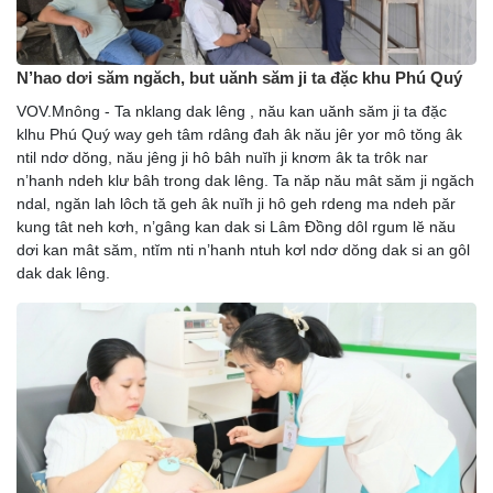
N’hao dơi săm ngăch, but uănh săm ji ta đặc khu Phú Quý
VOV.Mnông - Ta nklang dak lêng , nău kan uănh săm ji ta đặc
klhu Phú Quý way geh tâm rdâng đah âk nău jêr yor mô tŏng âk
ntil ndơ dŏng, nău jêng ji hô bâh nuĭh ji knơm âk ta trôk nar
n’hanh ndeh klư bâh trong dak lêng. Ta năp nău mât săm ji ngăch
ndal, ngăn lah lôch tă geh âk nuĭh ji hô geh rdeng ma ndeh păr
kung tât neh kơh, n’gâng kan dak si Lâm Đồng dôl rgum lĕ nău
dơi kan mât săm, ntĭm nti n’hanh ntuh kơl ndơ dŏng dak si an gôl
dak dak lêng.