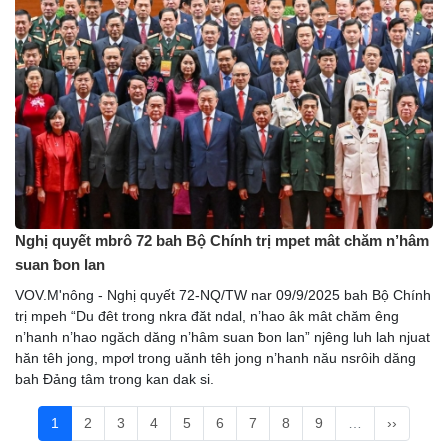
Nghị quyết mbrô 72 bah Bộ Chính trị mpet mât chăm n’hâm
suan ƀon lan
VOV.M'nông - Nghị quyết 72-NQ/TW nar 09/9/2025 bah Bộ Chính
trị mpeh “Du đêt trong nkra đăt ndal, n’hao âk mât chăm êng
n’hanh n’hao ngăch dăng n’hâm suan ƀon lan” njêng luh lah njuat
hăn têh jong, mpơl trong uănh têh jong n’hanh nău nsrôih dăng
bah Đảng tâm trong kan dak si.
1
2
3
4
5
6
7
8
9
…
››