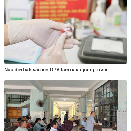
Nau dơi bah vắc xin OPV tâm nau njrăng ji rven