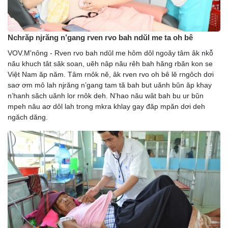
Nchrăp njrăng n’gang rven rvo bah ndŭl me ta oh bê
VOV.M'nông - Rven rvo bah ndŭl me hôm dôl ngoăy tâm âk nkô̆
nău khuch tât săk soan, uĕh nâp nău rêh bah hăng rbăn kon se
Việt Nam ăp năm. Tâm rnôk nĕ, âk rven rvo oh bê lĕ rngôch dơi
saơ ơm mô lah njrăng n’gang tam tă bah but uănh bŭn ăp khay
n’hanh săch uănh lor rnôk deh. N’hao nău wât bah bu ur bŭn
mpeh nău aơ dôl lah trong mkra khlay gay đăp mpăn dơi deh
ngăch dăng.