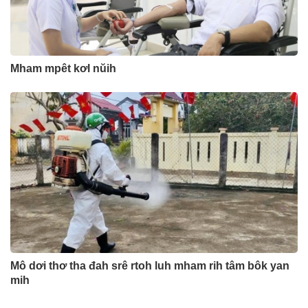
Mham mpêt kơl nŭih
Mô dơi thơ tha đah srê rtoh luh mham rih tâm bôk yan
mih