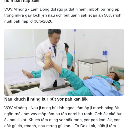
nuĭh bah năp 30/6
VOV.M’nông - Lâm Đồng dôl rgŏ jă dŭt n’hâm, mbơh ƀư rĭng ăp
trong mkra gay lôch jêh nău ŭch but uănh săk soan an 50% rnoh
nuĭh bah năp lơ 30/6/2026.
Nau khuch ji nting kur bŭt yor pah kan jâk
VOV.M'nông - Nau ji nting bŭt lah ngoai tâm ăp ji mpeh nting âk
ngăn rnôk aơ, vay mâp tâm bu têh ndrel bu ranh. Geh âk nkô̆ ƀư
âk nau ji kơt: Khuch tâm nting yor săk ranh, yor pah kan jâk, yor
dâk gŭ tih, rmanh, nau mơng gŭ kan... Ta Dak Lak, nŭih ji tâm