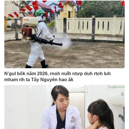
N’gul bôk năm 2026, rnoh nuĭh ntưp duh rtoh luh
mham rih ta Tây Nguyên hao âk