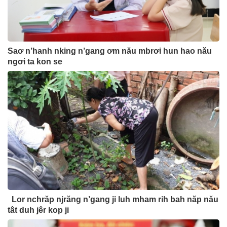
Saơ n’hanh nking n’gang ơm nău mbrơi hun hao nău
ngơi ta kon se
Lor nchrăp njrăng n’gang ji luh mham rih bah năp nău
tât duh jêr kop ji