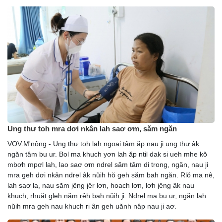
Ung thư toh mra dơi nkân lah saơ ơm, săm ngăn
VOV.M'nông - Ung thư toh lah ngoai tâm ăp nau ji ung thư âk
ngăn tâm bu ur. Bol ma khuch yơn lah ăp ntil dak si ueh mhe kŏ
mbơh mpơl lah, lao saơ ơm ndrel săm tâm di trong, ngăn, nau ji
mra geh dơi nkân ndrel âk nŭih hŏ geh săm bah ngăn. Rlŏ ma nê,
lah saơ la, nau săm jêng jêr lơn, hoach lơn, lơh jêng âk nau
khuch, rhuăt gleh năm rêh bah nŭih ji. Ndrel ma bu ur, ngăn lah
nŭih mra geh nau khuch ri ân geh uănh nâp nau ji aơ.