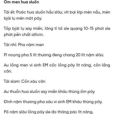
Ốm men hua sluốn
Tải ết: Poóc hua sluốn hẩư slâư, vít bại kíp mẻn nẩu, mẻn
bjải lụ mẻn mót pây.
Tốp bjải lụ xay miền, lăng tỉ tả sle quạng 10-15 phút sle
phát pền chất allicin.
Tải nhỉ: Pha nặm men
Pỉ noọng pha 5 lít thương đeng chang 20 lít nặm slâư.
Au lồng men vi sinh EM cốc lồng pây lít nâng, cồn lầng
căn.
Tải slam: Cồn xáu căn
Au thuổn hua sluốn xay miền khảu thùng ốm pây
Đính nặm thương pha xáu vi sinh EM khảu thùng pây.
Pố nặm slâư lồng pây sle đo thâng pác lít nâng.