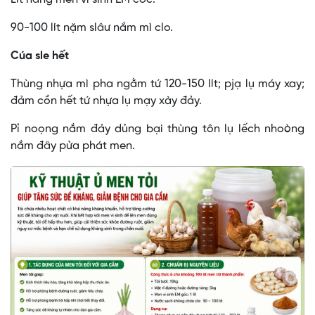
90-100 lít nặm slâư nắm mì clo.
Cúa sle hết
Thùng nhựa mì pha ngằm tứ 120-150 lít; pjạ lụ máy xay;
đảm cồn hết tứ nhựa lụ mạy xày đảy.
Pỉ noọng nắm đảy dủng bại thùng tôn lụ lếch nhoòng
nắm đây pửa phát men.