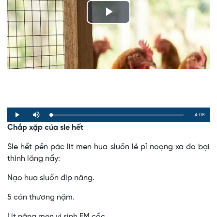
Play
Video
Remaining
-4:08
Loaded
:
Progress
:
Play
Mute
0%
0%
Chắp xặp cúa sle hết
Time
Sle hết pền pác lít men hua sluốn lẻ pỉ noọng xa đo bại
thình lăng nẩy:
Nạo hua sluốn đíp nâng.
5 cân thương nặm.
Lít nâng men vi sinh EM cốc.