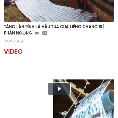
TẢNG LÀN PỈNH LẢ HẨƯ TUA CÚA LIỆNG CHANG SLÌ
PHÂN NOÒNG
30/06/2026
VIDEO
P
l
CHƯƠNG TRÌNH KHAY HENG TÀY - NÙNG (Thứ 7, vằn xo 8