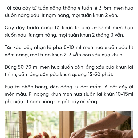
Tói xáu cáy tứ tuần nâng thâng 4 tuần lẻ 3-5ml men hua
sluốn nâng xáu lít nặm nâng, mọi tuần khun 2 vằn.
Cáy đảy bươn nâng tò khửn lẻ pha 5-10 ml men hua
sluốn xáu lít nặm nâng, mọi tuần khun 2 thâng 3 vằn.
Tói xáu pết, nhạn lẻ pha 8-10 ml men hua sluốn xáu lít
nặm nâng, mọi tuần khun 2-3 vằn cồn xáu cúa khun.
Dủng 50-70 ml men hua sluốn cồn lầng xáu cúa khun lai
thình, cồn lầng cón pửa khun quạng 15-20 phút.
Pửa fạ phân hâng, dên đảng lụ đét mồm lẻ pết cáy ái
mẻn mầu. Pỉ noọng khun men hua sluốn lai khửn 10-15ml
pha xáu lít nặm nâng sle pết cáy mì rèng.