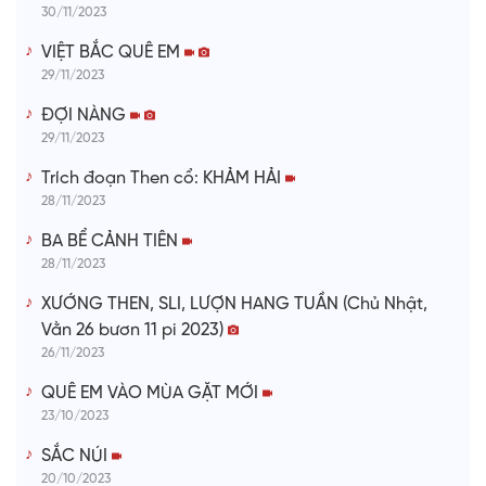
30/11/2023
VIỆT BẮC QUÊ EM
29/11/2023
ĐỢI NÀNG
29/11/2023
Trích đoạn Then cổ: KHẢM HẢI
28/11/2023
BA BỂ CẢNH TIÊN
28/11/2023
XƯỚNG THEN, SLI, LƯỢN HANG TUẦN (Chủ Nhật,
Vằn 26 bươn 11 pi 2023)
26/11/2023
QUÊ EM VÀO MÙA GẶT MỚI
23/10/2023
SẮC NÚI
20/10/2023