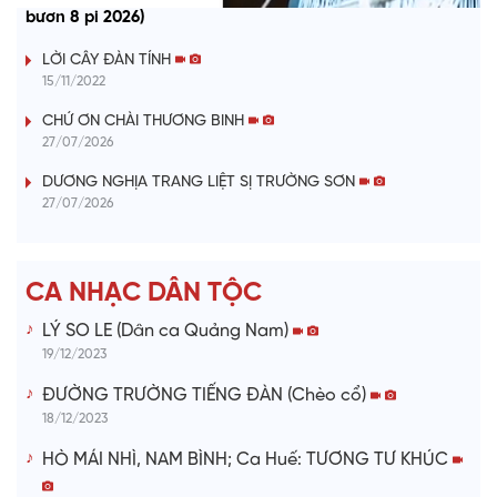
a
bươn 8 pi 2026)
y
LỜI CÂY ĐÀN TÍNH
15/11/2022
V
CHỨ ƠN CHÀI THƯƠNG BINH
i
27/07/2026
DƯƠNG NGHỊA TRANG LIỆT SỊ TRƯỜNG SƠN
d
27/07/2026
e
CA NHẠC DÂN TỘC
o
LÝ SO LE (Dân ca Quảng Nam)
19/12/2023
ĐƯỜNG TRƯỜNG TIẾNG ĐÀN (Chèo cổ)
18/12/2023
HÒ MÁI NHÌ, NAM BÌNH; Ca Huế: TƯƠNG TƯ KHÚC