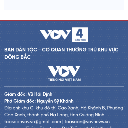
BAN DÂN TỘC - CƠ QUAN THƯỜNG TRÚ KHU VỰC
ĐÔNG BẮC
Giám đốc: Vũ Hải Định
Phó Giám đốc: Nguyễn Sỹ Khánh
Địa chỉ: khu C, khu đô thị Cao Xanh, Hà Khánh B, Phường
Cao Xanh, thành phố Hạ Long, tỉnh Quảng Ninh
toasoanvov.vn@gmail.com | toasoan@vovnews.vn