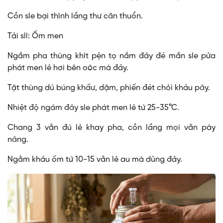
Cồn sle bại thình lầng thư căn thuổn.
Tải slí: Ốm men
Ngắm pha thùng khít pện tọ nắm đảy đé mắn sle pửa
phát men lẻ hơi bên oóc mà đảy.
Tặt thùng dú búng khấư, dặm, phiến đét chỏi khảu pây.
Nhiệt độ ngám đây sle phát men lẻ tứ 25-35°C.
Chang 3 vằn đú lẻ khay pha, cồn lầng mọi vằn pày
nâng.
Ngằm khảu ốm tứ 10-15 vằn lẻ au mà dủng đảy.