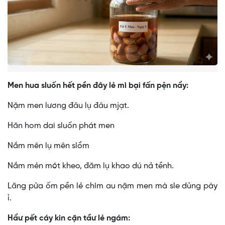
Men hua sluốn hết pền đây lẻ mì bại fấn pện nẩy:
Nặm men lương đâu lụ đâu mjạt.
Hăn hom dai sluốn phát men
Nắm mên lụ mên slổm
Nắm mẻn mót kheo, đăm lụ khao dú nả tềnh.
Lăng pửa ốm pền lẻ chím au nặm men mà sle dủng pày
ỉ.
Hẩư pết cáy kin cặn tầư lẻ ngám: