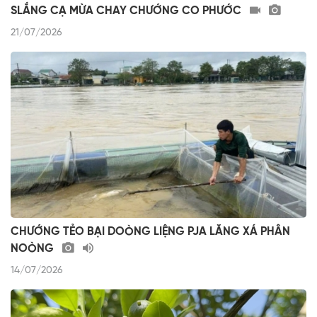
SLẮNG CẠ MỪA CHAY CHƯỚNG CO PHƯỚC
21/07/2026
CHƯỚNG TẺO BẠI DOÒNG LIỆNG PJA LĂNG XÁ PHÂN
NOÒNG
14/07/2026