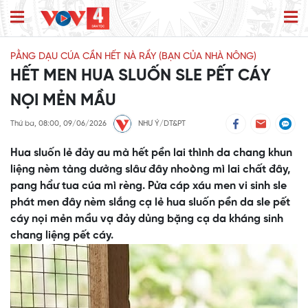
PẰNG DẠU CÚA CẦN HẾT NÀ RẨY (BẠN CỦA NHÀ NÔNG)
HẾT MEN HUA SLUỐN SLE PẾT CÁY
NỌI MẺN MẦU
Thứ ba, 08:00, 09/06/2026
NHƯ Ý/DT&PT
Hua sluốn lẻ đảy au mà hết pền lai thình da chang khun
liệng nèm tàng dưởng slâư đây nhoòng mì lai chất đây,
pang hẩư tua cúa mì rèng. Pửa cáp xáu men vi sinh sle
phát men đây nèm slắng cạ lẻ hua sluốn pền da sle pết
cáy nọi mẻn mầu vạ đảy dủng bặng cạ da kháng sinh
chang liệng pết cáy.