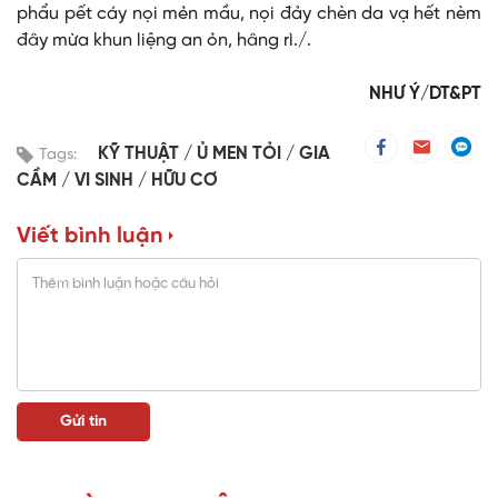
phẩu pết cáy nọi mẻn mầu, nọi đảy chèn da vạ hết nèm
đây mừa khun liệng an ỏn, hâng rì./.
NHƯ Ý/DT&PT
KỸ THUẬT
Ủ MEN TỎI
GIA
Tags:
CẦM
VI SINH
HỮU CƠ
Viết bình luận