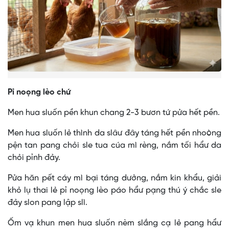
Pỉ noọng lèo chứ
Men hua sluốn pền khun chang 2-3 bươn tứ pửa hết pền.
Men hua sluốn lẻ thình da slâư đây táng hết pền nhoòng
pện tan pang chỏi sle tua cúa mì rèng, nắm tối hẩư da
chỏi pỉnh đảy.
Pửa hăn pết cáy mì bại táng dưởng, nắm kin khẩu, giải
khỏ lụ thai lẻ pỉ noọng lèo páo hẩư pạng thú ý chắc sle
đảy slon pang lập slì.
Ốm vạ khun men hua sluốn nèm slắng cạ lẻ pang hẩư