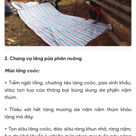
2. Chang vạ lăng pửa phân noòng
Mừa lảng coỏc:
+ Tiểm ngòi lầng, chướng tẻo lảng coỏc, pao xình khấư,
slâư; tọn tua cúa thâng bại búng slung sle phjến nặm
thúm.
+ Thiêu vát hết tàng mương sle nặm nắm thúm khảu
lảng mà đảy.
+ Tọn slâư lảng coỏc, dào slâư ràng khun nhả, ràng nặm;