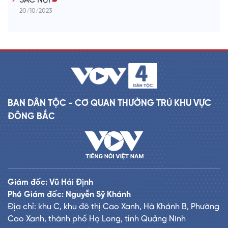
SẮC NÚI
20/10/2023
BAN DÂN TỘC - CƠ QUAN THƯỜNG TRÚ KHU VỰC
ĐÔNG BẮC
Giám đốc: Vũ Hải Định
Phó Giám đốc: Nguyễn Sỹ Khánh
Địa chỉ: khu C, khu đô thị Cao Xanh, Hà Khánh B, Phường
Cao Xanh, thành phố Hạ Long, tỉnh Quảng Ninh