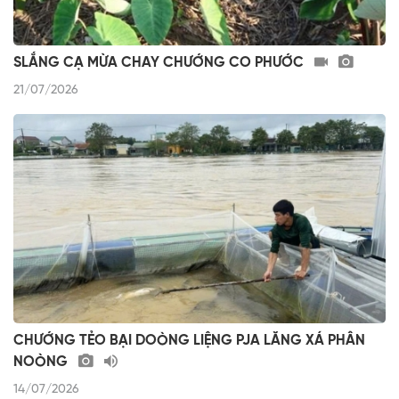
SLẮNG CẠ MỪA CHAY CHƯỚNG CO PHƯỚC
21/07/2026
CHƯỚNG TẺO BẠI DOÒNG LIỆNG PJA LĂNG XÁ PHÂN
NOÒNG
14/07/2026