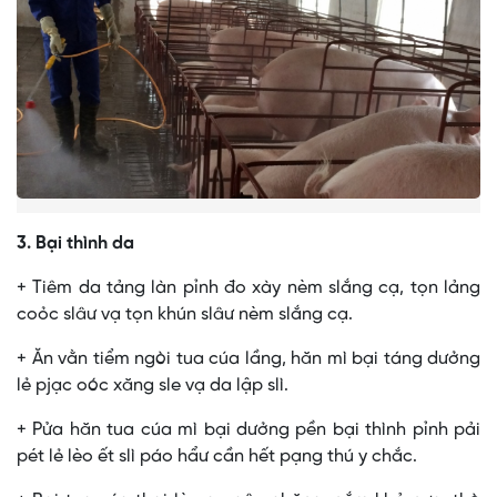
3. Bại thình da
+ Tiêm da tảng làn pỉnh đo xày nèm slắng cạ, tọn lảng
coỏc slâư vạ tọn khún slâư nèm slắng cạ.
+ Ăn vằn tiểm ngòi tua cúa lầng, hăn mì bại táng dưởng
lẻ pjạc oóc xăng sle vạ da lập slì.
+ Pửa hăn tua cúa mì bại dưởng pền bại thình pỉnh pải
pét lẻ lèo ết slì páo hẩư cần hết pạng thú y chắc.