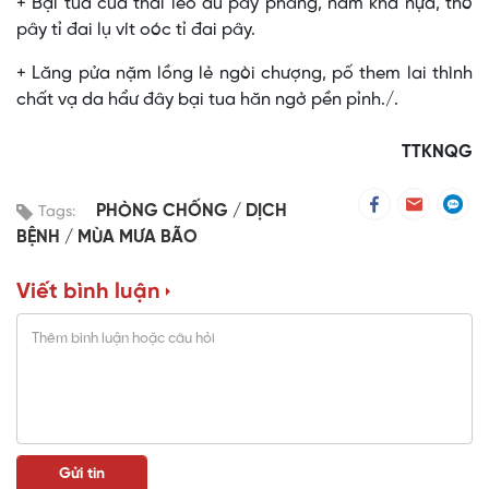
+ Bại tua cúa thai lèo au pây phăng, nắm khả nựa, thò
pây tỉ đai lụ vít oóc tỉ đai pây.
+ Lăng pửa nặm lồng lẻ ngòi chượng, pố them lai thình
chất vạ da hẩư đây bại tua hăn ngở pền pỉnh./.
TTKNQG
PHÒNG CHỐNG
DỊCH
Tags:
BỆNH
MÙA MƯA BÃO
Viết bình luận