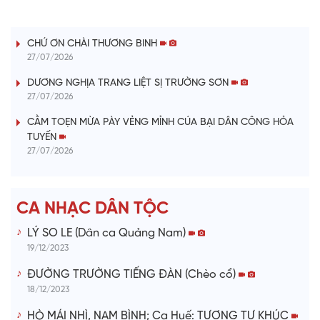
LỜI CÂY ĐÀN TÍNH
a
CHỨ ƠN CHÀI THƯƠNG BINH
y
27/07/2026
V
DƯƠNG NGHỊA TRANG LIỆT SỊ TRƯỜNG SƠN
27/07/2026
i
CẰM TOẸN MỪA PÀY VẺNG MỈNH CÚA BẠI DÂN CÔNG HỎA
TUYẾN
d
27/07/2026
e
CA NHẠC DÂN TỘC
o
LÝ SO LE (Dân ca Quảng Nam)
19/12/2023
ĐƯỜNG TRƯỜNG TIẾNG ĐÀN (Chèo cổ)
18/12/2023
HÒ MÁI NHÌ, NAM BÌNH; Ca Huế: TƯƠNG TƯ KHÚC