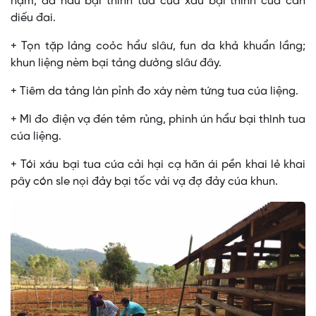
nặm, da hẩư bại thình tua cúa xáu bại thình cúa cần
diếu đai.
+ Tọn tặp lảng coỏc hẩư slâư, fun da khả khuẩn lầng;
khun liệng nèm bại tảng dưởng slâư đây.
+ Tiêm da tảng làn pỉnh đo xày nèm tứng tua cúa liệng.
+ Mì đo điện vạ đén tẻm rủng, phinh ún hẩư bại thình tua
cúa liệng.
+ Tói xáu bại tua cúa cải hại cạ hăn ái pền khai lẻ khai
pây cón sle nọi đảy bại tốc vải vạ đợ đảy cúa khun.