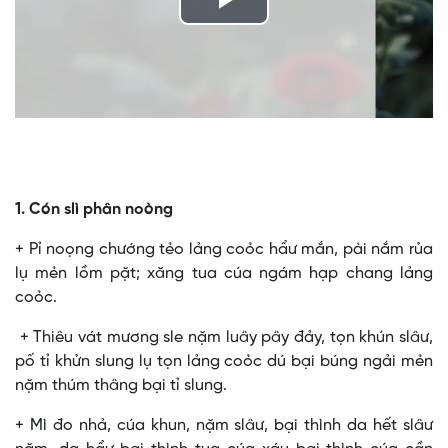
Play
Video
1. Cón slì phân noòng
+ Pỉ noọng chướng tẻo lảng coỏc hẩư mắn, pài nắm rủa
lụ mẻn lồm pặt; xăng tua cúa ngám hạp chang lảng
coỏc.
+ Thiêu vát mương sle nặm luây pây đảy, tọn khún slâư,
pố tỉ khửn slung lụ tọn lảng coỏc dú bại búng ngải mẻn
nặm thúm thâng bại tỉ slung.
+ Mì đo nhả, cúa khun, nặm slâư, bại thình da hết slâư