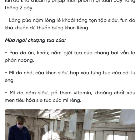
fun da khả khuẩn lụ phjắp mửn phon mọi tuần pày nâng
thâng 2 pày.
+ Lăng pửa nặm lồng lẻ khoái táng tọn tặp slâư, fun da
khả khuẩn dú thuổn búng khun liệng.
Mừa ngòi chượng tua cúa:
+ Pao đo ún, khấư; nắm pjói tua cúa chang bại vằn fạ
phân noòng.
+ Mì đo nhả, cúa khun slâư, hạp xáu tứng tua cúa cải lụ
eng.
+ Mì đo nặm slâư, pố them vitamin, khoáng chất xáu
men tiêu hóa sle tua cúa mì rèng.