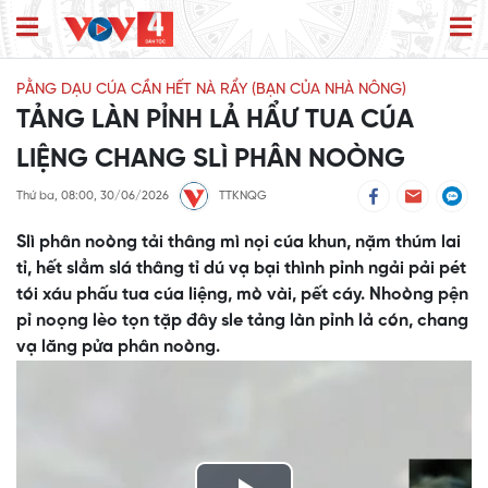
PẰNG DẠU CÚA CẦN HẾT NÀ RẨY (BẠN CỦA NHÀ NÔNG)
TẢNG LÀN PỈNH LẢ HẨƯ TUA CÚA
LIỆNG CHANG SLÌ PHÂN NOÒNG
Thứ ba, 08:00, 30/06/2026
TTKNQG
Slì phân noòng tải thâng mì nọi cúa khun, nặm thúm lai
tỉ, hết slẳm slá thâng tỉ dú vạ bại thình pỉnh ngải pải pét
tói xáu phấu tua cúa liệng, mò vài, pết cáy. Nhoòng pện
pỉ noọng lèo tọn tặp đây sle tảng làn pỉnh lả cón, chang
vạ lăng pửa phân noòng.