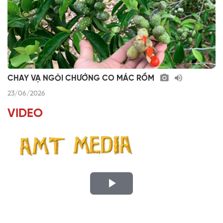
CHAY VẠ NGÒI CHƯỚNG CO MÁC RỒM
23/06/2026
VIDEO
P
l