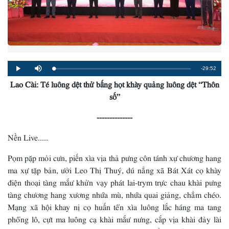
Remaining
-29:52
Loaded
:
Progress
:
Play
Mute
0%
0%
Lao Cài: Té luông dệt thử bấng họt khày quảng luông dệt “Thôn
Time
số”
--------------
Nền Live.....
Pọm pặp mỏi cưn, piến xìa vịa thả pưng côn tánh xự chương hang
ma xự tặp bản, ưởi Leo Thị Thuý, dú nẳng xã Bát Xát cọ khày
điện thoại tàng mắư khửn vạy phát lai-trym trực chau khài pưng
tàng chương hang xương nhứa mù, nhứa quai giảng, chẳm chéo.
Mạng xã hội khay nị cọ huấn tển xìa luông lắc háng ma tang
phổng lô, cựt ma luông cạ khài mắư nưng, cắp vịa khài đảy lài