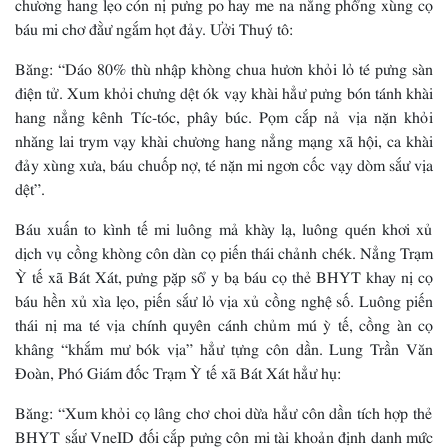
chương hang lẹo cón nị pưng po hay me na nẳng phổng xùng cọ
báu mi chơ đằư ngắm họt đảy. Ưởi Thuý tô:
Băng: “Dáo 80% thù nhập khòng chua hươn khỏi lỏ té pưng sàn
điện tử. Xum khỏi chưng dệt ók vạy khài hẳư pưng bón tánh khài
hang nẳng kênh Tíc-tóc, phây búc. Pọm cắp nả vịa nặn khỏi
nhăng lai trym vạy khài chương hang nẳng mạng xã hội, ca khài
đảy xùng xưa, báu chuốp nợ, té nặn mi ngơn cốc vạy dòm sắư vịa
dệt”.
Báu xuấn to kình tế mi luông mả khày lạ, luông quén khơi xủ
dịch vụ cồng khòng côn dàn cọ piến thái chảnh chék. Nẳng Trạm
Ỳ tế xã Bát Xát, pưng pặp sổ y bạ báu cọ thẻ BHYT khay nị cọ
báu hền xủ xìa lẹo, piến sắư lỏ vịa xủ cồng nghệ số. Luông piến
thái nị ma té vịa chính quyên cánh chủm mú ỳ tế, cồng àn cọ
khâng “khắm mư bók vịa” hẳư tựng côn dần. Lung Trần Văn
Đoàn, Phó Giám đốc Trạm Ỳ tế xã Bát Xát hẳư hụ:
Băng: “Xum khỏi cọ lâng chơ choi dừa hẳư côn dần tích hợp thẻ
BHYT sắư VneID đối cắp pưng côn mi tài khoản định danh mức