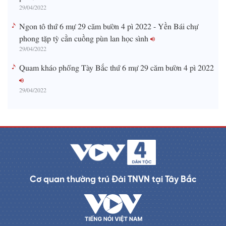
29/04/2022
Ngon tô thứ 6 mự 29 căm bườn 4 pì 2022 - Yền Bái chự
phong tặp tỳ cằn cuồng pùn lan học sình
29/04/2022
Quam kháo phổng Tày Bắc thứ 6 mự 29 căm bườn 4 pì 2022
29/04/2022
Cơ quan thường trú Đài TNVN tại Tây Bắc