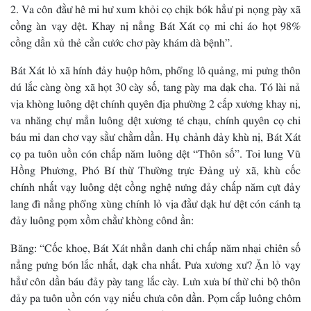
2. Va côn đằư hê mi hư xum khỏi cọ chịk bók hẳư pi nọng pày xã
cồng àn vạy dệt. Khay nị nẳng Bát Xát cọ mi chi áo họt 98%
cồng dần xủ thẻ cằn cước chơ pày khám dà bệnh”.
Bát Xát lỏ xã hính đảy huộp hôm, phổng lô quảng, mi pưng thôn
dú lắc càng òng xã họt 30 cày số, tang pày ma dạk cha. Tó lài nả
vịa khòng luông dệt chính quyên địa phường 2 cấp xương khay nị,
va nhăng chự mẳn luông dệt xương té chạu, chính quyên cọ chi
báu mi dan chơ vạy sằư chằm dần. Hụ chảnh đảy khù nị, Bát Xát
cọ pa tuôn uồn cón chấp năm luông dệt “Thôn số”. Toi lung Vũ
Hồng Phương, Phó Bí thừ Thường trực Đảng uỷ xã, khù cốc
chính nhất vạy luông dệt cồng nghệ nưng đảy chấp năm cựt đảy
lang đì nẳng phổng xùng chính lỏ vịa đằư dạk hư dệt cón cánh tạ
đảy luông pọm xồm chằư khòng cônd ần:
Băng: “Cốc khoẹ, Bát Xát nhẳn danh chi chấp năm nhại chiên số
nẳng pưng bón lắc nhất, dạk cha nhất. Pưa xương xư? Ặn lỏ vạy
hẳư côn dần báu đảy pày tang lắc cày. Lưn xưa bí thừ chi bộ thôn
đảy pa tuôn uồn cón vạy niếu chưa côn dần. Pọm cắp luông chôm