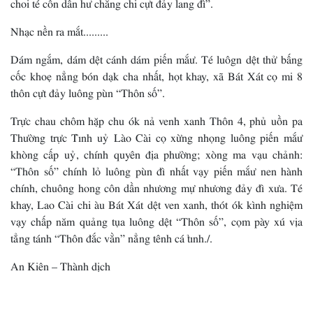
choi té côn dần hư chắng chi cựt đảy lang đì”.
Nhạc nền ra mắt.........
Dám ngắm, dám dệt cánh dám piến mắư. Té luôgn dệt thử bấng
cốc khoẹ nẳng bón dạk cha nhất, họt khay, xã Bát Xát cọ mi 8
thôn cựt đảy luông pùn “Thôn số”.
Trực chau chôm hặp chu ók nả venh xanh Thôn 4, phủ uồn pa
Thường trực Tỉnh uỷ Lào Cài cọ xừng nhọng luông piến mắư
khòng cấp uỷ, chính quyên địa phường; xòng ma vạu chảnh:
“Thôn số” chính lỏ luông pùn đì nhất vạy piến mắư nen hành
chính, chuông hong côn dần nhương mự nhương đảy đì xưa. Té
khay, Lao Cài chi àu Bát Xát dệt ven xanh, thót ók kình nghiệm
vạy chấp năm quảng tụa luông dệt “Thôn số”, cọm pày xú vịa
tẳng tánh “Thôn đắc vằn” nẳng tênh cá tỉnh./.
An Kiên – Thành dịch