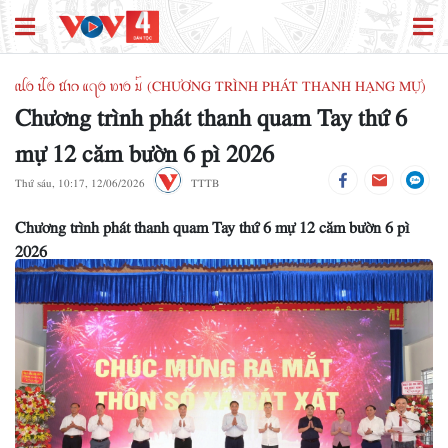
ꪹꪊꪉ ꪊꪲꪉ ꪠꪱꪒ ꪵꪖꪉ ꪭꪱꪉ ꪣꪳ (CHƯƠNG TRÌNH PHÁT THANH HẠNG MỰ)
Chương trình phát thanh quam Tay thứ 6
mự 12 căm bườn 6 pì 2026
Thứ sáu, 10:17, 12/06/2026
TTTB
Chương trình phát thanh quam Tay thứ 6 mự 12 căm bườn 6 pì
2026