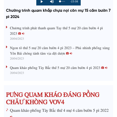
R
-15:08
L
P
P
M
o
r
l
u
a
o
a
t
e
Chường trình quam khắp chựa nọi côn mự 15 căm bườn 7
d
g
y
e
e
r
d
e
pì 2024
m
:
s
0
s
%
:
a
Chương trình phát thanh quam Tay thứ 5 mự 20 căm bườn 4 pì
0
%
2023
i
20/04/2023
n
Ngon tô thứ 5 mự 20 căm bườn 4 pì 2023 – Phủ nhinh phổng xùng
i
Yên Bái chóng tánh tăm vịa dệt dượn
20/04/2023
n
g
Quam kháo phổng Tày Bắc thứ 5 mự 20 căm bườn 4 pì 2023
20/04/2023
T
i
m
PƯNG QUAM KHÁO ĐÁNG PỒNG
e
CHĂƯ KHÒNG VOV4
Quam kháo phổng Tày Bắc thứ 4 mự 4 căm bườn 5 pì 2022