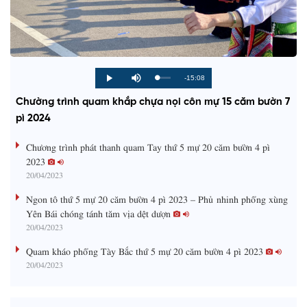
R
-15:08
L
P
P
M
o
r
l
u
a
o
a
t
e
Chường trình quam khắp chựa nọi côn mự 15 căm bườn 7
d
g
y
e
e
r
d
e
pì 2024
m
:
s
0
s
%
:
a
Chương trình phát thanh quam Tay thứ 5 mự 20 căm bườn 4 pì
0
%
2023
i
20/04/2023
n
Ngon tô thứ 5 mự 20 căm bườn 4 pì 2023 – Phủ nhinh phổng xùng
i
Yên Bái chóng tánh tăm vịa dệt dượn
20/04/2023
n
g
Quam kháo phổng Tày Bắc thứ 5 mự 20 căm bườn 4 pì 2023
20/04/2023
T
i
m