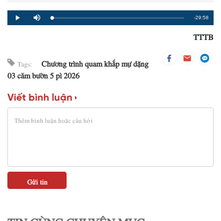
Remaining
-29:58
Loaded
:
Progress
:
Play
Mute
0%
0%
TTTB
Time
Chương trình quam khắp mự dặng
Tags:
03 căm bườn 5 pì 2026
Viết bình luận
TIN CÙNG CHUYÊN MỤC