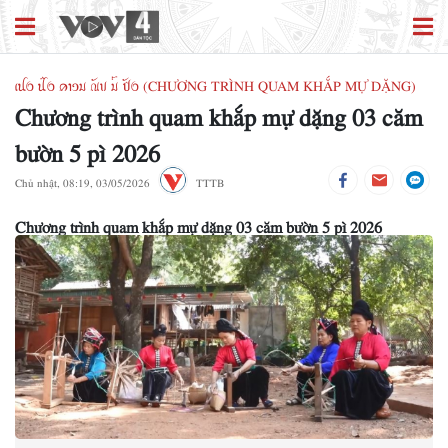
ꪹꪊꪉ ꪊꪲꪉ ꪁꪱꪫꪣ ꪄꪰꪚ ꪣꪳ ꪥꪰꪉ (CHƯƠNG TRÌNH QUAM KHẮP MỰ DẶNG)
Chương trình quam khắp mự dặng 03 căm
bườn 5 pì 2026
Chủ nhật, 08:19, 03/05/2026
TTTB
Chương trình quam khắp mự dặng 03 căm bườn 5 pì 2026