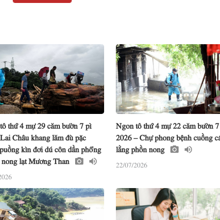
tô thứ 4 mự 29 căm bườn 7 pì
Ngon tô thứ 4 mự 22 căm bườn 7
 Lai Châu khang lăm đù pặc
2026 – Chự phong bệnh cuồng c
 puồng kìn đơi dú côn dần phổng
lằng phồn nong
 nong lạt Mương Than
22/07/2026
2026