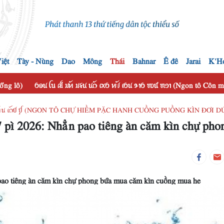
iệt
Tày - Nùng
Dao
Mông
Thái
Bahnar
Ê đê
Jarai
K'H
hổng lô)
ꪉꪮꪙ ꪶꪕ ꫛ ꪣꪀꪰ ꪣꪺꪙ ꪙꪒꪰ ꪹꪎꪉ ꪀꪚꪰ ꪹꪉꪙ ꪩꪱꪉ ꪪꪽ ꪬꪫꪱ (Ngon tô Côn
ꪉ ꪜꪺꪉ ꪀꪲꪙ ꫄ꪒꪥ ꪤꪴ (NGON TÔ CHỰ HIỀM PẶC HANH CUỒNG PUỒNG KÌN ĐƠI D
 pì 2026: Nhẳn pao tiêng àn căm kìn chự pho
pao tiêng àn căm kìn chự phong bứa mua căm kìn cuồng mua he