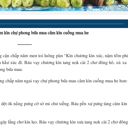
ăm kìn chự phong bứa mua căm kìn cuồng mua he
----------
g cận chấp năm men toi luông pùn “Kìn chương kìn xúc, nặm tổm ph
n hẳư xúc đì. Báu vạy chương kìn tang nọk cài 2 chơ đông hô, xủ xa
ong bứa mau.
ơng chấp năm ngai vạy chự phong bứa mau căm kìn cuồng mua he họn:
 dệt ók nẳng pưng cờ sở mi chư xiềng. Báu pền xự pưng tàng căm kìn
ày lằng chơ kìn lẹo. Báu vạy chương kìn xưa tang nọk cài 2 chơ đông