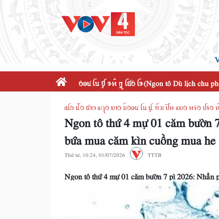
V
ꪉꪮꪙ ꪶꪕ ꪤꪴ ꪩꪀꪲ ꪋꪴ ꪶꪠꪉ ꪶꪩ(Ngon tô Dù lịch chu p
ꪹꪊꪉ ꪊꪲꪉ ꪠꪱꪒ ꪵꪖꪉ ꪭꪱꪉ ꪣꪳꪉꪮꪙ ꪶꪕ ꪊꪴ ꪬꪸꪣ ꪜꪰꪀ ꪵꪭꪉ ꪀꪺ
Ngon tô thứ 4 mự 01 căm bườn 7
bứa mua căm kìn cuồng mua he
Thứ tư, 10:24, 01/07/2026
TTTB
Ngon tô thứ 4 mự 01 căm bườn 7 pì 2026: Nhẳn 