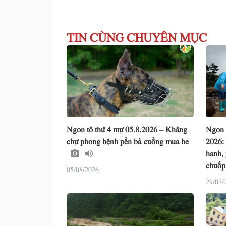
TIN CÙNG CHUYÊN MỤC
Ngon tô thứ 4 mự 05.8.2026 – Khâng
Ngon 
chự phong bệnh pền bả cuồng mua he
2026:
hanh,
chuốp
05/08/2026
29/07/