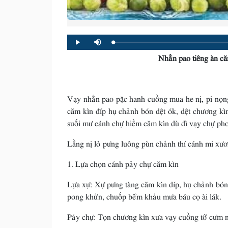
Loaded
:
Progress
:
Play
Mute
0%
0%
Nhẳn pao tiêng àn c
Vạy nhẳn pao pặc hanh cuồng mua he nị, pi nọn
căm kìn đíp hụ chảnh bón dệt ók, dệt chương kì
suối mư cánh chự hiềm căm kìn đù đì vạy chự ph
Lằng nị lỏ pưng luông pùn chảnh thí cánh mi xư
1. Lựa chọn cánh pảy chự căm kìn
Lựa xự: Xự pưng tàng căm kìn đíp, hụ chảnh bón
pong khửn, chuốp bểm khảu mưa báu cọ ài lák.
Pảy chự: Tọn chương kìn xưa vạy cuồng tổ cưm ng