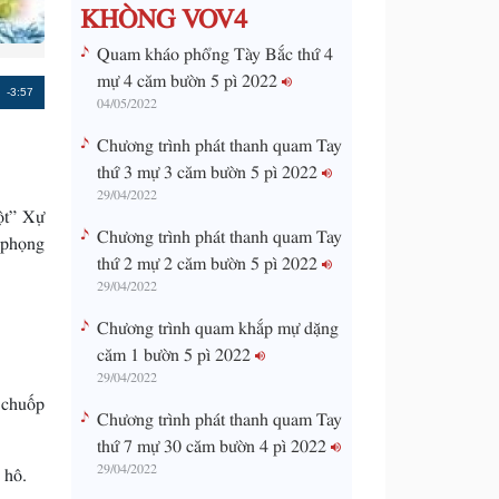
KHÒNG VOV4
Quam kháo phổng Tày Bắc thứ 4
mự 4 căm bườn 5 pì 2022
Remaining
-3:57
04/05/2022
Time
Chương trình phát thanh quam Tay
thứ 3 mự 3 căm bườn 5 pì 2022
29/04/2022
ột” Xự
Chương trình phát thanh quam Tay
 phọng
thứ 2 mự 2 căm bườn 5 pì 2022
29/04/2022
Chương trình quam khắp mự dặng
căm 1 bườn 5 pì 2022
29/04/2022
 chuốp
Chương trình phát thanh quam Tay
thứ 7 mự 30 căm bườn 4 pì 2022
29/04/2022
 hô.