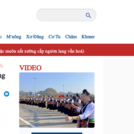
o
M'nông
Xơ Đăng
Cơ Tu
Chăm
Khmer
 mặc muôn nắt xường cắp ngươn lang vằn hoá)
VIDEO
Ú)
ng