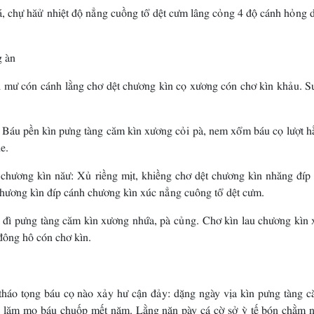
á, chự hăử nhiệt độ nẳng cuồng tổ dệt cưm lâng cỏng 4 độ cánh hỏng 
g àn
 mư cón cánh lằng chơ dệt chương kìn cọ xương cón chơ kìn khảu. Su
: Báu pền kìn pưng tàng căm kìn xương cỏi pà, nem xổm báu cọ lượt h
e.
 chương kìn năư: Xủ riềng mịt, khiềng chơ dệt chương kìn nhăng đíp
chương kìn đíp cánh chương kìn xúc nẳng cuông tổ dệt cưm.
c đì pưng tàng căm kìn xương nhứa, pà củng. Chơ kìn lau chương kìn 
đông hô cón chơ kìn.
háo tọng báu cọ nào xảy hư cận đảy: dặng ngày vịa kìn pưng tàng c
y lăm mo báu chuốp mết nặm. Lằng nặn pày cá cờ sở ỳ tế bón chằm n