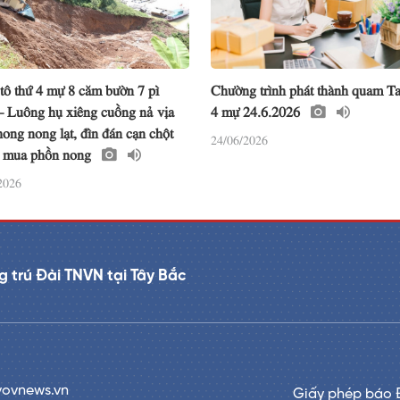
tô thứ 4 mự 8 căm bườn 7 pì
Chường trình phát thành quam Ta
– Luông hụ xiêng cuồng nả vịa
4 mự 24.6.2026
ong nong lạt, đìn đán cạn chột
24/06/2026
 mua phồn nong
2026
 trú Đài TNVN tại Tây Bắc
vovnews.vn
Giấy phép báo 