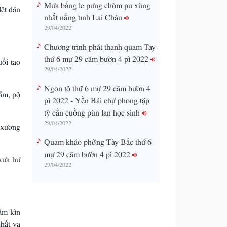
Mưa bấng le pưng chòm pu xùng
dệt đán
nhất nẳng tỉnh Lai Châu
29/04/2022
Chương trình phát thanh quam Tay
thứ 6 mự 29 căm bườn 4 pì 2022
ối tao
29/04/2022
Ngon tô thứ 6 mự 29 căm bườn 4
ẵm, pộ
pì 2022 - Yền Bái chự phong tặp
tỳ cằn cuồng pùn lan học sình
29/04/2022
 xương
Quam kháo phổng Tày Bắc thứ 6
mự 29 căm bườn 4 pì 2022
xưa hư
29/04/2022
ăm kìn
hất va