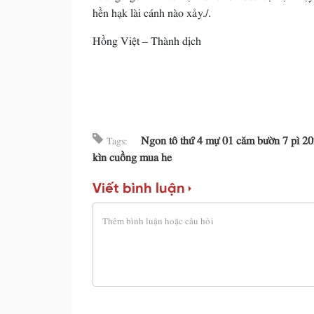
hền hạk lài cánh nào xảy./.
Hồng Việt – Thành dịch
Ngon tô thứ 4 mự 01 căm bườn 7 pì 2
Tags:
kìn cuồng mua he
Viết bình luận