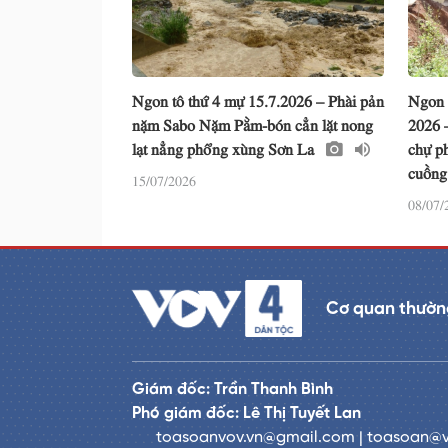
Ngon tô thứ 4 mự 15.7.2026 – Phài pản
Ngon 
nặm Sabo Nặm Pằm-bón cẳn lặt nong
2026 
lạt nẳng phổng xùng Sơn La
chự ph
cuồng
15/07/2026
08/07/
Cơ quan thường
Giám đốc: Trần Thanh Bình
Phó giám đốc: Lê Thị Tuyết Lan
toasoanvov.vn@gmail.com | toasoan@