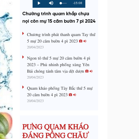
R
-15:08
L
P
P
M
o
r
l
u
a
o
a
t
e
Chường trình quam khắp chựa
d
g
y
e
e
r
d
e
nọi côn mự 15 căm bườn 7 pì 2024
m
:
s
0
s
%
:
a
Chương trình phát thanh quam Tay thứ
0
%
5 mự 20 căm bườn 4 pì 2023
i
20/04/2023
n
Ngon tô thứ 5 mự 20 căm bườn 4 pì
i
2023 – Phủ nhinh phổng xùng Yên
Bái chóng tánh tăm vịa dệt dượn
n
20/04/2023
g
Quam kháo phổng Tày Bắc thứ 5 mự
T
20 căm bườn 4 pì 2023
i
20/04/2023
m
e
PƯNG QUAM KHÁO
ĐÁNG PỒNG CHĂƯ