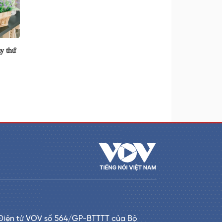
y thứ
Điện tử VOV số 564/GP-BTTTT của Bộ