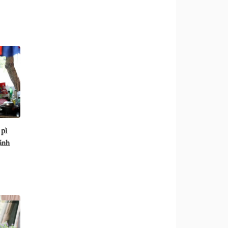
 pì
ánh