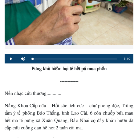
Remaining
-5:40
Loaded
:
Progress
:
Play
Mute
0%
0%
Pưng khù hiểm hại té hết pá mua phồn
Time
------------
Nền nhạc cứu thương............
Nẳng Khoa Cấp cứu – Hồi sức tích cực – chự phong độc, Trùng
tầm ỳ tế phổng Bảo Thắng, tỉnh Lao Cài, 6 côn chuốp bứa mau
hết ma té pưng xã Xuân Quang, Bảo Nhai cọ đảy khảu hươn dà
cấp cứu cuồng dan hê họt 2 tuận cài ma.