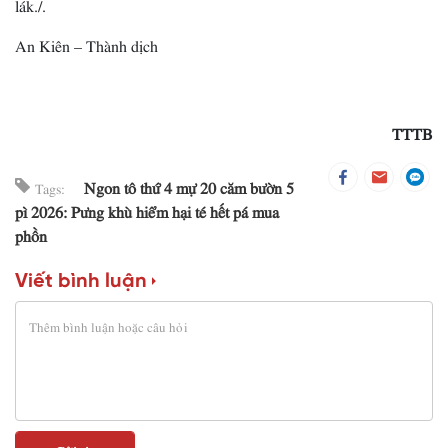
lák./.
An Kiên – Thành dịch
TTTB
Ngon tô thứ 4 mự 20 căm bườn 5
Tags:
pì 2026: Pưng khù hiểm hại té hết pá mua
phồn
Viết bình luận