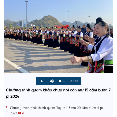
R
-15:08
L
P
P
M
o
r
l
u
a
o
a
t
e
Chường trình quam khắp chựa nọi côn mự 15 căm bườn 7
d
g
y
e
e
r
d
e
pì 2024
m
:
s
0
s
%
:
a
Chương trình phát thanh quam Tay thứ 5 mự 20 căm bườn 4 pì
0
%
2023
i