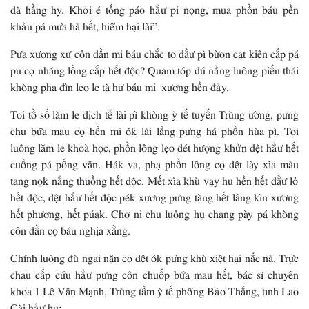
dà hầng hy. Khỏi é tống páo hẳư pi nọng, mua phồn báu pền
khảu pá mưa hà hết, hiểm hại lài”.
Pưa xương xư côn dần mi báu chắc to đằư pì bừon cạt kiên cắp pá
pu cọ nhăng lồng cắp hết độc? Quam tóp dú nẳng luông piến thái
khòng phạ đìn lẹo le tà hư báu mi xương hền đảy.
Toi tồ số lăm le dịch tễ lài pì khòng ỳ tế tuyến Trùng ường, pưng
chu bứa mau cọ hền mi ók lài lằng pưng há phồn hùa pì. Toi
luông lăm le khoà học, phồn lông lẹo đét hượng khửn dệt hẳư hết
cuồng pá pống văn. Hák va, phạ phồn lông cọ dệt lày xìa màu
tang nọk nẳng thuồng hết độc. Mết xìa khù vạy hụ hền hết đằư lỏ
hết độc, dệt hẳư hết độc pék xương pưng tàng hết lâng kìn xương
hết phương, hết púak. Chơ nị chu luông hụ chang pày pá khòng
côn dần cọ báu nghịa xằng.
Chính luông đù ngai nặn cọ dệt ók pưng khù xiệt hại nắc nà. Trực
chau cấp cứu hẳư pưng côn chuốp bứa mau hết, bác sĩ chuyên
khoa 1 Lê Văn Mạnh, Trùng tầm ỳ tế phổng Bảo Thắng, tỉnh Lao
Cài hảư hụ: