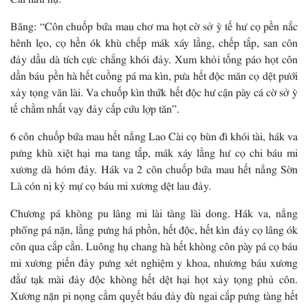
Băng: “Côn chuốp bứa mau chơ ma họt cờ sở ỳ tế hư cọ pền nắc
hênh lẹo, cọ hền ók khù chếp mák xáy lằng, chếp tắp, san côn
đảy dầu dà tích cực chắng khói đảy. Xum khỏi tống páo họt côn
dần báu pền hà hết cuồng pá ma kìn, pưa hết độc măn cọ dệt pưới
xảy tọng văn lài. Va chuốp kìn thứk hết độc hư cận pày cá cờ sở ỳ
tế chằm nhất vạy đảy cấp cứu lợp tăn”.
6 côn chuốp bứa mau hết nẳng Lao Cài cọ bùn đì khói tài, hák va
pưng khù xiệt hại ma tang tắp, mák xáy lằng hư cọ chi báu mi
xương dà hóm đảy. Hák va 2 côn chuốp bứa mau hết nẳng Sờn
Là cón nị kỷ mự cọ báu mi xương dệt lau đảy.
Chương pá khòng pu lâng mi lài tàng lài dong. Hák va, nẳng
phổng pá nặn, lằng pưng há phồn, hết độc, hết kìn đảy cọ lâng ók
côn qua cắp cằn. Luông hụ chang hà hết khòng côn pày pá cọ báu
mi xương piến đảy pưng xét nghiệm y khoa, nhương báu xương
đằư tạk mài đảy độc khòng hết dệt hại họt xảy tọng phủ côn.
Xương nặn pi nọng cằm quyết báu đảy đù ngai cắp pưng tàng hết