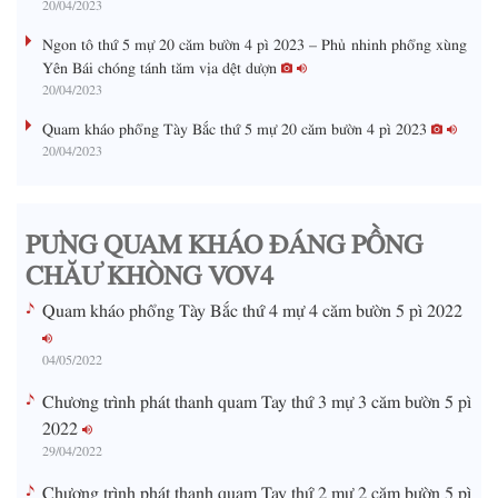
20/04/2023
n
Ngon tô thứ 5 mự 20 căm bườn 4 pì 2023 – Phủ nhinh phổng xùng
i
Yên Bái chóng tánh tăm vịa dệt dượn
20/04/2023
n
g
Quam kháo phổng Tày Bắc thứ 5 mự 20 căm bườn 4 pì 2023
20/04/2023
T
i
m
PƯNG QUAM KHÁO ĐÁNG PỒNG
e
CHĂƯ KHÒNG VOV4
Quam kháo phổng Tày Bắc thứ 4 mự 4 căm bườn 5 pì 2022
04/05/2022
Chương trình phát thanh quam Tay thứ 3 mự 3 căm bườn 5 pì
2022
29/04/2022
Chương trình phát thanh quam Tay thứ 2 mự 2 căm bườn 5 pì