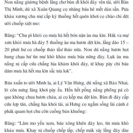
Non nẳng giương bệnh lằng chơ bùn đì khói đảy vên tài, ưởi Bàn
Thị Minh, dú xã Xuân Quang cọ nhăng báu hê mết dản sắn. Pựa
khảu xương chu mự cắp kỷ thuồng hết quén khơi cọ chào chi dệt
ưởi chuốp xiệt mo:
Băng: “Chu pì khỏi cọ mưa hà hết bón nặn àu ma kìn. Hák va mự
xưn khỏi mưa hà đảy 5 thuồng àu ma hươn dệt kìn, lằng dáo 15 –
20 phút hư cọ chuốp tháo tẳư tháo nừa. Non dú nẳng hươn họt
hung chạu hư tìn mư khò khảu mưa báu nừng đảy. Lụk àu ma
nẳng nị cấp cứu chắng hịa khảm khói đảy, té khay pày chi báu
dám mưa hà hết ma kìn sắc tưa lọk”.
Báu xuấn to ưởi Minh lạ, ai Lý Văn Hưng, dú nẳng xã Bảo Nhai,
lỏ côn nưng lâng khơi pày ếa. Hền hết pống nẳng phổng pá cò
que khòng chua hươn chảu, ai cọ kếp ma dệt kìn. Bùn đì đảy cấp
cứu lợp tăn, chắng hịa khói tài, ai Hưng cọ ngắm sồng lài cánh é
phák quam họt chu côn cuồng bản khuống:
Băng: “Lăm mo yếu xem, báu xông khửn đảy lẹo, tìn mưa khò
khảu mưa. Khay nị chuốp chếp tắp, chếp mák sáy lằng đảy dàu