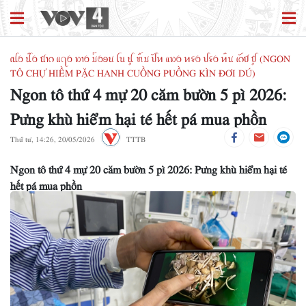
ꪹꪊꪉ ꪊꪲꪉ ꪠꪱꪒ ꪵꪖꪉ ꪭꪱꪉ ꪣꪳꪉꪮꪙ ꪶꪕ ꪊꪴ ꪬꪸꪣ ꪜꪰꪀ ꪵꪭꪉ ꪀꪺꪉ ꪜꪺꪉ ꪀꪲꪙ ꫄ꪒꪥ ꪤꪴ (NGON
TÔ CHỰ HIỀM PẶC HANH CUỒNG PUỒNG KÌN ĐƠI DÚ)
Ngon tô thứ 4 mự 20 căm bườn 5 pì 2026:
Pưng khù hiểm hại té hết pá mua phồn
Thứ tư, 14:26, 20/05/2026
TTTB
Ngon tô thứ 4 mự 20 căm bườn 5 pì 2026: Pưng khù hiểm hại té
hết pá mua phồn