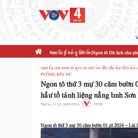
V
ꪉꪮꪙ ꪶꪕ ꪤꪴ ꪩꪀꪲ ꪋꪴ ꪶꪠꪉ ꪶꪩ(Ngon tô Dù lịch chu p
ꪉꪮꪙ ꪶꪕ ꪄꪫꪱ ꪭꪮꪀ ꪀꪲ ꪗꪺꪒ ꪣꪱ ꪕꪱꪉ ꪫꪸꪀ ꫃ꪥꪒ ꪹꪤꪙ ꪀꪰꪚ 
PUỒNG KÌN DÚ
Ngon tô thứ 3 mự 30 căm bườn 0
hẳư tồ tảnh liệng nẳng tỉnh Sơn
Thứ ba, 11:20, 30/01/2024
TTTB
Ngon tô thứ 3 mự 30 căm bườn 01 pì 2024 – Lài 