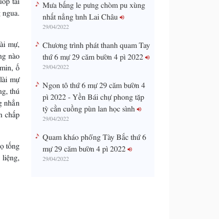
Mưa bấng le pưng chòm pu xùng
 ngua.
nhất nẳng tỉnh Lai Châu
29/04/2022
ài mự,
Chương trình phát thanh quam Tay
ng nào
thứ 6 mự 29 căm bườn 4 pì 2022
min, ố
29/04/2022
lài mự
Ngon tô thứ 6 mự 29 căm bườn 4
ng, thú
pì 2022 - Yền Bái chự phong tặp
g nhẳn
tỳ cằn cuồng pùn lan học sình
h chấp
29/04/2022
Quam kháo phổng Tày Bắc thứ 6
ọ tống
mự 29 căm bườn 4 pì 2022
liệng,
29/04/2022