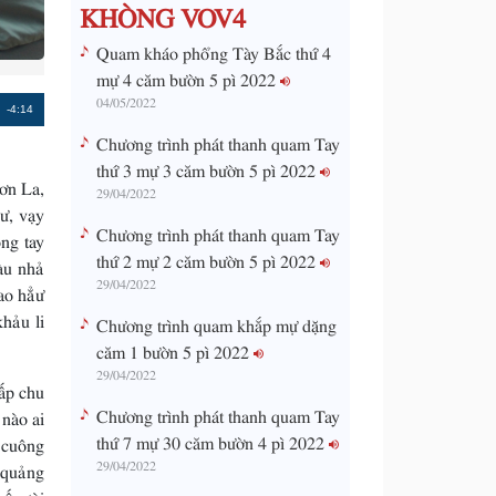
KHÒNG VOV4
Quam kháo phổng Tày Bắc thứ 4
mự 4 căm bườn 5 pì 2022
04/05/2022
Remaining
-4:14
Chương trình phát thanh quam Tay
Time
thứ 3 mự 3 căm bườn 5 pì 2022
ơn La,
29/04/2022
ư, vạy
Chương trình phát thanh quam Tay
ng tay
thứ 2 mự 2 căm bườn 5 pì 2022
àu nhả
29/04/2022
ao hẳư
hảu li
Chương trình quam khắp mự dặng
căm 1 bườn 5 pì 2022
29/04/2022
ấp chu
Chương trình phát thanh quam Tay
 nào ai
thứ 7 mự 30 căm bườn 4 pì 2022
 cuông
29/04/2022
 quảng
ốp tài