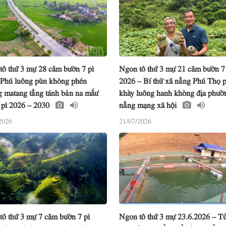
tô thứ 3 mự 28 căm bườn 7 pì
Ngon tô thứ 3 mự 21 căm bườn 7
 Phú luông pùn khòng phén
2026 – Bí thừ xã nẳng Phú Thọ 
 matang tẳng tánh bản na mắư
khày luông hanh khòng địa phườ
é pì 2026 – 2030
nẳng mạng xã hội
2026
21/07/2026
tô thứ 3 mự 7 căm bườn 7 pì
Ngon tô thứ 3 mự 23.6.2026 – 