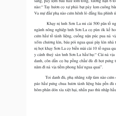
nào:“ Tay hươn cọ xự phải bạt pảy lọm cuông bân
Va mự đằư phạ nào cưm hênh lỏ đằng lùa phình ú
Khạy nị tỉnh Sơn La mi cài 500 păn tồ ngua qu
ngành nông nghiệp tỉnh Sơn La cọ pùn ók kế ho
cưm hẳư tồ tảnh liệng, cuồng nặn púc pua nả vị
xổm chương kìn, báu pói ngua quai pày kìn nhả 
nị họt khạy Sơn La cọ biền mài cài 10 tồ ngua q
y cánh thuỷ sản tỉnh Sơn La hẳư hụ:“ Cài nả vị
danh, côn dần cọ hụ pồng chằư đù đì họt pưng 
năm đì nả vịa tiềm phong hẳư ngua quai”.
Toi danh đù, phạ nhăng xứp tàm nào cưm dệt h
páo hẳư pưng chua hươn tảnh liệng báu pền đù 
hôm phân dón xìa xiệt hại, nhẳn pao thù nhập hẳư
Trấn Long-Huy