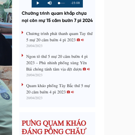
R
-15:08
L
P
P
M
o
r
l
u
a
o
a
t
e
Chường trình quam khắp chựa
d
g
y
e
e
r
d
e
nọi côn mự 15 căm bườn 7 pì 2024
m
:
s
0
s
%
:
a
Chương trình phát thanh quam Tay thứ
0
%
5 mự 20 căm bườn 4 pì 2023
i
20/04/2023
n
Ngon tô thứ 5 mự 20 căm bườn 4 pì
i
2023 – Phủ nhinh phổng xùng Yên
Bái chóng tánh tăm vịa dệt dượn
n
20/04/2023
g
Quam kháo phổng Tày Bắc thứ 5 mự
T
20 căm bườn 4 pì 2023
i
20/04/2023
m
e
PƯNG QUAM KHÁO
ĐÁNG PỒNG CHĂƯ