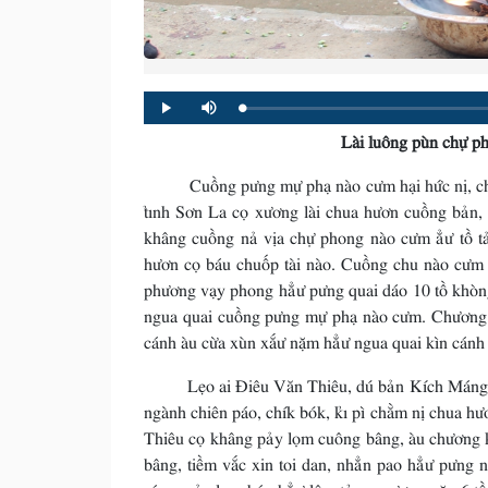
Loaded
:
Progress
:
Play
Mute
0%
0%
Lài luông pùn chự ph
Cuồng pưng mự phạ nào cưm hại hức nị, chua
tỉnh Sơn La cọ xương lài chua hươn cuồng bản
khâng cuồng nả vịa chự phong nào cưm ẳư tồ tả
hươn cọ báu chuốp tài nào. Cuồng chu nào cưm
phương vạy phong hẳư pưng quai dáo 10 tồ khòn
ngua quai cuồng pưng mự phạ nào cưm. Chương kì
cánh àu cừa xùn xắư nặm hẳư ngua quai kìn cánh
Lẹo ai Điêu Văn Thiêu, dú bản Kích Máng, xã
ngành chiên páo, chík bók, kỉ pì chằm nị chua h
Thiêu cọ khâng pảy lọm cuông bâng, àu chương 
bâng, tiềm vắc xin toi dan, nhẳn pao hẳư pưng 
sáng, pảy lọm báu hẳư lôm tỏng, xương nặn 6 tồ