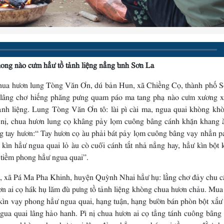
ong nào cưm hẳư tồ tảnh liệng nẳng tỉnh Sơn La
 hươn lung Tòng Văn Ơn, dú bản Hun, xã Chiềng Cọ, thành phố S
, lâng chơ hiếng phăng pưng quam páo ma tang phạ nào cưm xương x
nh liệng. Lung Tòng Văn Ơn tô: lài pì cài ma, ngua quai khòng khò
 nị, chua hươn lung cọ khâng pảy lọm cuông bâng cánh khặn khang 
g tay hươn:“ Tay hươn cọ àu phải bát pảy lọm cuông bâng vạy nhẳn p
n hẳư ngua quai lỏ àu cò cuổi cánh tắt nhả nẳng hay, hẳư kìn bột k
 tiềm phong hẳư ngua quai”.
 Pá Ma Pha Khinh, huyện Quỳnh Nhai hẳư hụ: lằng chơ đảy chu c
ươn ai cọ hák hụ lăm đù pưng tồ tảnh liệng khòng chua hươn chảu. Mua
kìn vạy phong hẳư ngua quai, hạng tuận, hạng bườn bán phòn bột xắư
ngua quai lâng hảo hanh. Pì nị chua hươn ai cọ tẳng tánh cuông bâng
 ngua khòng chua hươn ai lâng đảy nhẳn pao, báu mi tồ ngua đằư chu