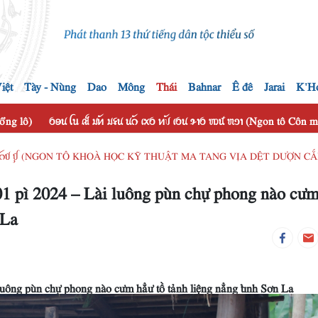
iệt
Tày - Nùng
Dao
Mông
Thái
Bahnar
Ê đê
Jarai
K'H
hổng lô)
ꪉꪮꪙ ꪶꪕ ꫛ ꪣꪀꪰ ꪣꪺꪙ ꪙꪒꪰ ꪹꪎꪉ ꪀꪚꪰ ꪹꪉꪙ ꪩꪱꪉ ꪪꪽ ꪬꪫꪱ (Ngon tô Côn
ꪜꪺꪉ ꪀꪲꪙ ꫄ꪒꪥ ꪤꪴ (NGON TÔ KHOÀ HỌC KỸ THUẬT MA TANG VỊA DỆT DƯỢN C
1 pì 2024 – Lài luông pùn chự phong nào cư
 La
luông pùn chự phong nào cưm hẳư tồ tảnh liệng nẳng tỉnh Sơn La