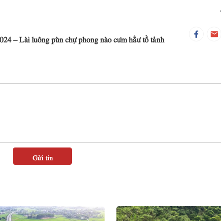
024 – Lài luông pùn chự phong nào cưm hẳư tồ tảnh