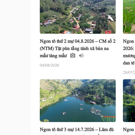
Ngon tô thứ 2 mự 04.8.2026 – CM số 2
Ngon 
(NTM) Tặt pùn tẳng tánh xã bản na
2026:
mắư tàng mắư
mương
dan t
04/08/2026
28/07/
Ngon tô thứ 3 mự 14.7.2026 – Lăm đù
Ngon 