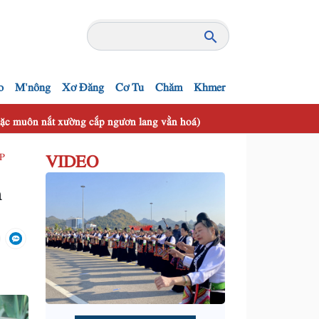
o
M'nông
Xơ Đăng
Cơ Tu
Chăm
Khmer
 mặc muôn nắt xường cắp ngươn lang vằn hoá)
VIDEO
ẮP
m