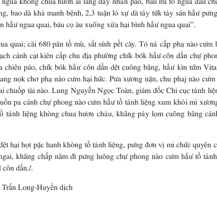
g, bao dà khả manh bệnh, 2,3 tuận lỏ xự dà tảy tứk tảy sán hẳư pưng
n hẳư ngua quai, báu cọ àu xuổng xửa hại bình hẳư ngua quai”.
ai; cài 680 păn tồ mù, sắt sính pết cày. Tó nả cắp phạ nào cưm l
ạch cánh cạt kiên cắp chu địa phường chík bók hẳư côn dần chự pho
a chiên páo, chík bók hẳư côn dần dệt cuông bâng, hẳư kìn tứm Vita
tang nọk chơ phạ nào cưm hại hức. Pưa xương nặn, chu phaj nào cưm 
uai chuốp tài nào. Lung Nguyễn Ngọc Toàn, giám đốc Chi cục tảnh liệ
a uồn pa cánh chự phong nào cưm hẳư tồ tảnh liệng xum khỏi mi xươn
tồ tảnh liệng khòng chua hươn chảu, khâng pảy lọm cuông bâng cán
ại họt pặc hanh khòng tồ tảnh liệng, pưng đơn vị mi chức quyên c
ngai, khâng chấp năm đì pưng luông chự phong nào cưm hẳư tồ tảnh 
 côn dần./.
ền dịch