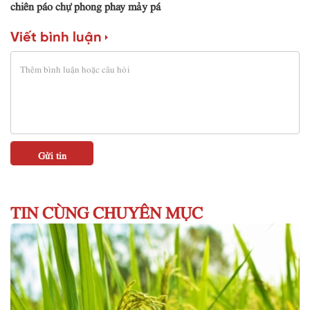
chiên páo chự phong phay mảy pá
Viết bình luận
TIN CÙNG CHUYÊN MỤC