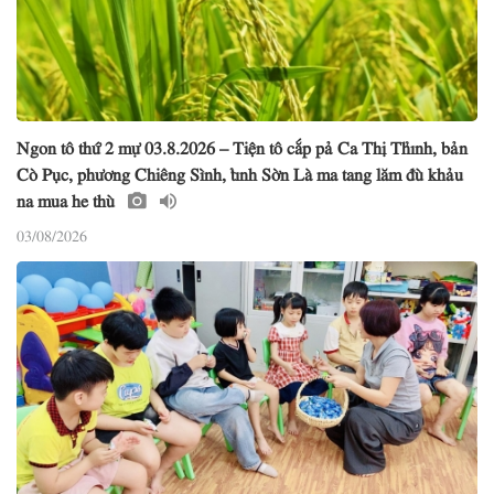
Ngon tô thứ 2 mự 03.8.2026 – Tiện tô cắp pả Ca Thị Thỉnh, bản
Cò Pục, phương Chiêng Sình, tỉnh Sờn Là ma tang lăm đù khảu
na mua he thù
03/08/2026