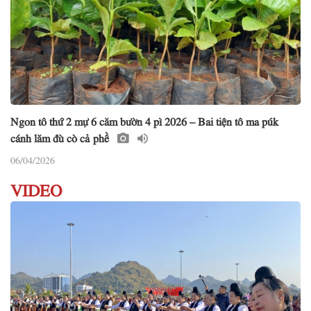
Ngon tô thứ 2 mự 6 căm bườn 4 pì 2026 – Bai tiện tô ma púk
cánh lăm đù cò cả phề
06/04/2026
VIDEO