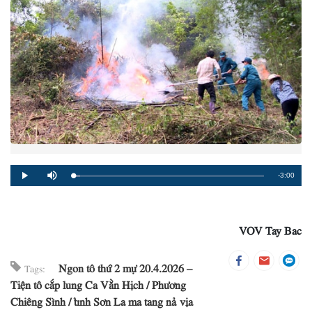
Remaining
-3:00
Loaded
:
Progress
:
Play
Mute
0%
0%
Time
VOV Tay Bac
Ngon tô thứ 2 mự 20.4.2026 –
Tags:
Tiện tô cắp lung Ca Vằn Hịch
Phương
Chiêng Sình
tỉnh Sơn La ma tang nả vịa