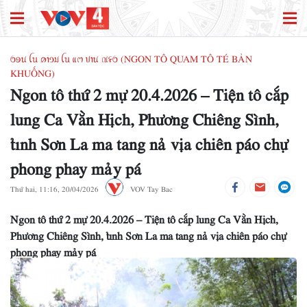
ꪉꪮꪙ ꪶꪕ ꪁꪱꪫꪣ ꪶꪕ ꪵꪔ ꪚꪱꪙ ꪄꪺꪉ (NGON TÔ QUAM TÔ TÉ BẢN
KHUỐNG)
Ngon tô thứ 2 mự 20.4.2026 – Tiện tô cắp
lung Ca Vằn Hịch, Phương Chiêng Sình,
tỉnh Sơn La ma tang nả vịa chiên páo chự
phong phay mảy pá
Thứ hai, 11:16, 20/04/2026
VOV Tay Bac
Ngon tô thứ 2 mự 20.4.2026 – Tiện tô cắp lung Ca Vằn Hịch,
Phương Chiêng Sình, tỉnh Sơn La ma tang nả vịa chiên páo chự
phong phay mảy pá