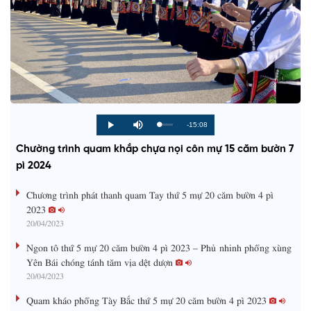
R
-15:08
L
P
P
M
o
r
l
u
a
o
a
t
e
Chường trình quam khắp chựa nọi côn mự 15 căm bườn 7
d
g
y
e
e
r
d
e
pì 2024
m
:
s
0
s
%
:
a
Chương trình phát thanh quam Tay thứ 5 mự 20 căm bườn 4 pì
0
%
2023
i
20/04/2023
n
Ngon tô thứ 5 mự 20 căm bườn 4 pì 2023 – Phủ nhinh phổng xùng
i
Yên Bái chóng tánh tăm vịa dệt dượn
20/04/2023
n
g
Quam kháo phổng Tày Bắc thứ 5 mự 20 căm bườn 4 pì 2023