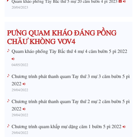
20/04/2023
T
i
m
PƯNG QUAM KHÁO ĐÁNG PỒNG
e
CHĂƯ KHÒNG VOV4
Quam kháo phổng Tày Bắc thứ 4 mự 4 căm bườn 5 pì 2022
04/05/2022
Chương trình phát thanh quam Tay thứ 3 mự 3 căm bườn 5 pì
2022
29/04/2022
Chương trình phát thanh quam Tay thứ 2 mự 2 căm bườn 5 pì
2022
29/04/2022
Chương trình quam khắp mự dặng căm 1 bườn 5 pì 2022
29/04/2022