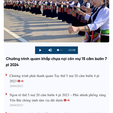
R
-15:08
L
P
P
M
o
r
l
u
a
o
a
t
e
Chường trình quam khắp chựa nọi côn mự 15 căm bườn 7
d
g
y
e
e
r
d
e
pì 2024
m
:
s
0
s
%
:
a
Chương trình phát thanh quam Tay thứ 5 mự 20 căm bườn 4 pì
0
%
2023
i
20/04/2023
n
Ngon tô thứ 5 mự 20 căm bườn 4 pì 2023 – Phủ nhinh phổng xùng
i
Yên Bái chóng tánh tăm vịa dệt dượn
20/04/2023
n
g
Quam kháo phổng Tày Bắc thứ 5 mự 20 căm bườn 4 pì 2023