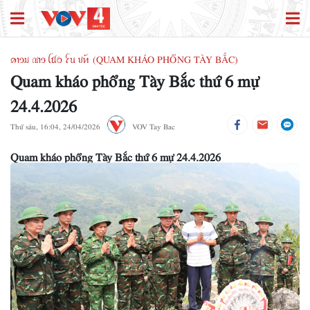
ꪁꪱꪫꪣ ꪄꪱꪫ ꪶꪠꪉ ꪼꪕ ꪚꪀꪰ (QUAM KHÁO PHỔNG TÀY BẮC)
Quam kháo phổng Tày Bắc thứ 6 mự
24.4.2026
Thứ sáu, 16:04, 24/04/2026
VOV Tay Bac
Quam kháo phổng Tày Bắc thứ 6 mự 24.4.2026