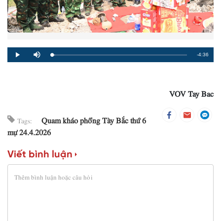
Remaining
-4:36
Loaded
:
Progress
:
Play
Mute
0%
0%
Time
VOV Tay Bac
Quam kháo phổng Tày Bắc thứ 6
Tags:
mự 24.4.2026
Viết bình luận