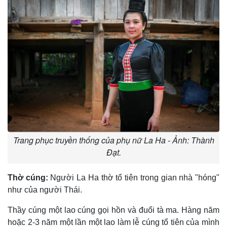
Trang phục truyền thống của phụ nữ La Ha - Ảnh: Thành
Đạt.
Thờ cúng:
Người La Ha thờ tổ tiên trong gian nhà "hóng"
như của người Thái.
Thầy cúng một lao cúng gọi hồn và đuổi tà ma. Hàng năm
hoặc 2-3 năm một lần một lao làm lễ cúng tổ tiên của mình