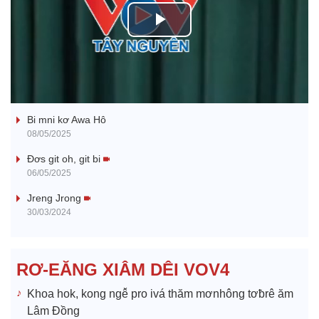
P
l
Ba ối dê̆ Dam Teang
a
Bi mni kơ Awa Hô
y
08/05/2025
V
Đơs git oh, git bi
06/05/2025
i
Jreng Jrong
30/03/2024
d
e
RƠ-EĂNG XIÂM DÊI VOV4
o
Khoa hok, kong ngê̆ pro ivá thăm mơnhông tơƀrê ăm
Lâm Đồng