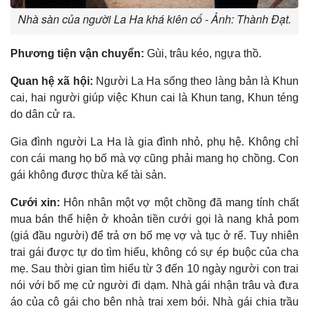
Nhà sàn của người La Ha khá kiên cố - Ảnh: Thành Đạt.
Phương tiện vận chuyển:
Gùi, trâu kéo, ngựa thồ.
Quan hệ xã hội:
Người La Ha sống theo làng bản là Khun
cai, hai người giúp việc Khun cai là Khun tang, Khun téng
do dân cử ra.
Gia đình người La Ha là gia đình nhỏ, phụ hệ. Không chỉ
con cái mang họ bố mà vợ cũng phải mang họ chồng. Con
gái không được thừa kế tài sản.
Cưới xin:
Hôn nhân một vợ một chồng đã mang tính chất
mua bán thể hiện ở khoản tiền cưới gọi là nang khả pom
(giá đầu người) để trả ơn bố mẹ vợ và tục ở rể. Tuy nhiên
trai gái được tự do tìm hiểu, không có sự ép buộc của cha
mẹ. Sau thời gian tìm hiểu từ 3 đến 10 ngày người con trai
nói với bố mẹ cử người đi dạm. Nhà gái nhận trâu và đưa
áo của cô gái cho bên nhà trai xem bói. Nhà gái chia trầu