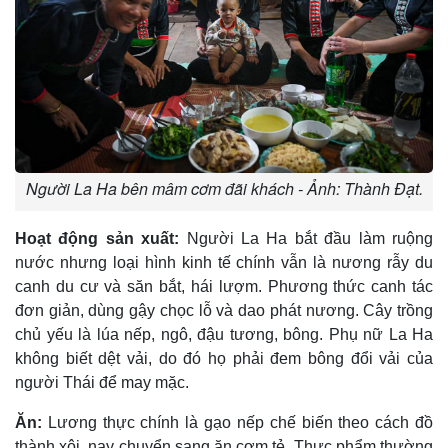
Người La Ha bên mâm cơm đãi khách - Ảnh: Thành Đạt.
Hoạt động sản xuất:
Người La Ha bắt đầu làm ruộng
nước nhưng loại hình kinh tế chính vẫn là nương rẫy du
canh du cư và săn bắt, hái lượm. Phương thức canh tác
đơn giản, dùng gậy chọc lỗ và dao phát nương. Cây trồng
chủ yếu là lúa nếp, ngô, đậu tương, bông. Phụ nữ La Ha
không biết dệt vải, do đó họ phải đem bông đổi vải của
người Thái để may mặc.
Ăn:
Lương thực chính là gạo nếp chế biến theo cách đồ
thành xôi, nay chuyển sang ăn cơm tẻ. Thực phẩm thường