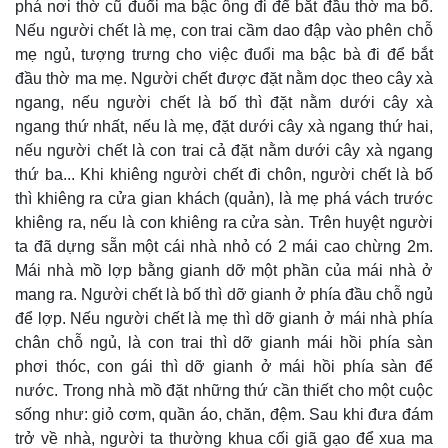
phá nơi thờ cũ đuổi ma bậc ông đi để bắt đầu thờ ma bố.
Nếu người chết là mẹ, con trai cầm dao đập vào phên chỗ
mẹ ngủ, tượng trưng cho việc đuổi ma bậc bà đi để bắt
đầu thờ ma mẹ. Người chết được đặt nằm dọc theo cây xà
ngang, nếu người chết là bố thì đặt nằm dưới cây xà
ngang thứ nhất, nếu là mẹ, đặt dưới cây xà ngang thứ hai,
nếu người chết là con trai cả đặt nằm dưới cây xà ngang
thứ ba... Khi khiêng người chết đi chôn, người chết là bố
thì khiêng ra cửa gian khách (quản), là mẹ phá vách trước
khiêng ra, nếu là con khiêng ra cửa sàn. Trên huyệt người
ta đã dựng sẵn một cái nhà nhỏ có 2 mái cao chừng 2m.
Mái nhà mồ lợp bằng gianh dỡ một phần của mái nhà ở
mang ra. Người chết là bố thì dỡ gianh ở phía đầu chỗ ngủ
để lợp. Nếu người chết là mẹ thì dỡ gianh ở mái nhà phía
chân chỗ ngủ, là con trai thì dỡ gianh mái hồi phía sàn
phơi thóc, con gái thì dỡ gianh ở mái hồi phía sàn để
nước. Trong nhà mồ đặt những thứ cần thiết cho một cuộc
sống như: giỏ cơm, quần áo, chăn, đệm. Sau khi đưa đám
trở về nhà, người ta thường khua cối giã gạo để xua ma