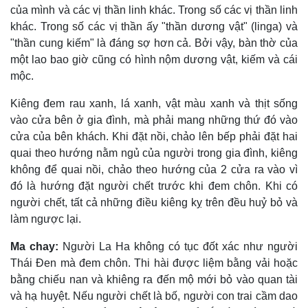
của mình và các vị thần linh khác. Trong số các vị thần linh
khác. Trong số các vị thần ấy "thần dương vật" (linga) và
"thần cung kiếm" là đáng sợ hơn cả. Bởi vậy, bàn thờ của
một lao bao giờ cũng có hình nộm dương vật, kiếm và cái
mộc.
Kiêng đem rau xanh, lá xanh, vật màu xanh và thịt sống
vào cửa bên ở gia đình, mà phải mang những thứ đó vào
cửa của bên khách. Khi đặt nồi, chảo lên bếp phải đặt hai
quai theo hướng nằm ngủ của người trong gia đình, kiêng
không để quai nồi, chảo theo hướng của 2 cửa ra vào vì
đó là hướng đặt người chết trước khi đem chôn. Khi có
người chết, tất cả những điều kiêng kỵ trên đều huỷ bỏ và
làm ngược lại.
Ma chay:
Người La Ha không có tục đốt xác như người
Thái Ðen mà đem chôn. Thi hài được liệm bằng vải hoặc
bằng chiếu nan và khiêng ra đến mộ mới bỏ vào quan tài
và hạ huyệt. Nếu người chết là bố, người con trai cầm dao