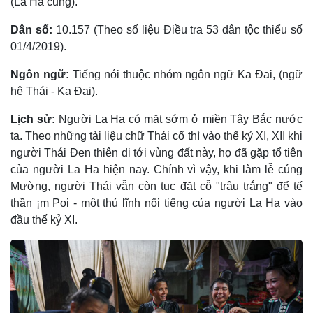
(La Ha củng).
Dân số:
10.157 (Theo số liệu Điều tra 53 dân tộc thiểu số
01/4/2019).
Ngôn ngữ:
Tiếng nói thuộc nhóm ngôn ngữ Ka Ðai, (ngữ
hệ Thái - Ka Ðai).
Lịch sử:
Người La Ha có mặt sớm ở miền Tây Bắc nước
ta. Theo những tài liệu chữ Thái cổ thì vào thế kỷ XI, XII khi
người Thái Ðen thiên di tới vùng đất này, họ đã gặp tổ tiên
của người La Ha hiện nay. Chính vì vậy, khi làm lễ cúng
Mường, người Thái vẫn còn tục đặt cỗ "trâu trắng" để tế
thần ¡m Poi - một thủ lĩnh nổi tiếng của người La Ha vào
đầu thế kỷ XI.