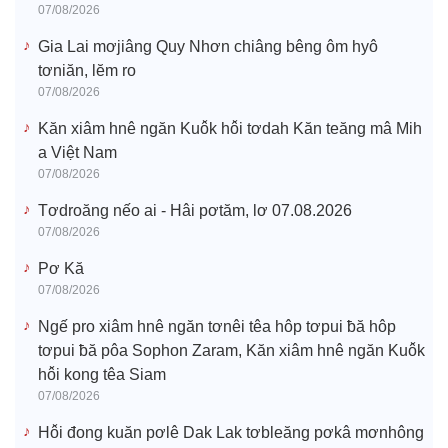
07/08/2026
Gia Lai mơjiâng Quy Nhơn chiâng bêng ôm hyô
tơniăn, lĕm ro
07/08/2026
Kăn xiâm hnê ngăn Kuô̆k hô̆i tơdah Kăn teăng mâ Mih
a Việt Nam
07/08/2026
Tơdroăng nếo ai - Hâi pơtăm, lơ 07.08.2026
07/08/2026
Pơ Kă
07/08/2026
Ngế pro xiâm hnê ngăn tơnêi têa hôp tơpui ƀă hôp
tơpui ƀă pôa Sophon Zaram, Kăn xiâm hnê ngăn Kuô̆k
hô̆i kong têa Siam
07/08/2026
Hô̆i đong kuăn pơlê Dak Lak tơbleăng pơkâ mơnhông