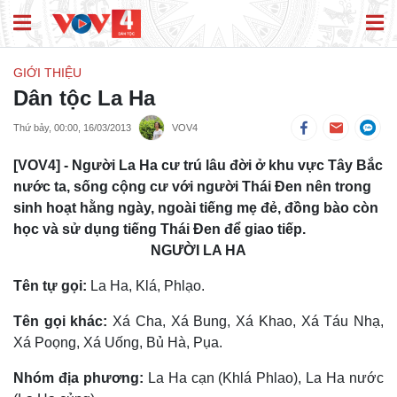
GIỚI THIỆU
Dân tộc La Ha
Thứ bảy, 00:00, 16/03/2013
VOV4
[VOV4] - Người La Ha cư trú lâu đời ở khu vực Tây Bắc
nước ta, sống cộng cư với người Thái Đen nên trong
sinh hoạt hằng ngày, ngoài tiếng mẹ đẻ, đồng bào còn
học và sử dụng tiếng Thái Đen để giao tiếp.
NGƯỜI LA HA
Tên tự gọi:
La Ha, Klá, Phlạo.
Tên gọi khác:
Xá Cha, Xá Bung, Xá Khao, Xá Táu Nhạ,
Xá Poọng, Xá Uống, Bủ Hà, Pụa.
Nhóm địa phương:
La Ha cạn (Khlá Phlao), La Ha nước