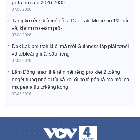
pơla hơnăm 2026-2030
07/08/2026
Tăng kơxêng kiâ mô đô̆i a Dak Lak: Mơhé bu 1% pói
vâ, khŏm mơ-eăm prôk
07/08/2026
Dak Lak pro troh ki ối má môi Guinness lâp plâi tơnêi
vâ tơbleăng inâi sầu riêng
07/08/2026
Lâm Đồng hnan thế rêm hâi rĕng pro klêi 2 toăng
hngêi trung hnê ai tíu kâ koi ối pơtê péa râ má môi ƀă
má péa a tíu tơkăng kong
07/08/2026