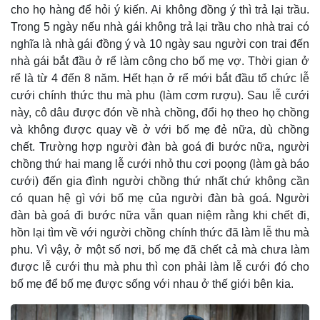
cho họ hàng để hỏi ý kiến. Ai không đồng ý thì trả lại trầu.
Trong 5 ngày nếu nhà gái không trả lại trầu cho nhà trai có
nghĩa là nhà gái đồng ý và 10 ngày sau người con trai đến
nhà gái bắt đầu ở rể làm công cho bố mẹ vợ. Thời gian ở
rể là từ 4 đến 8 năm. Hết hạn ở rể mới bắt đầu tổ chức lễ
cưới chính thức thu mà phu (làm cơm rượu). Sau lễ cưới
này, cô dâu được đón về nhà chồng, đổi họ theo họ chồng
và không được quay về ở với bố mẹ đẻ nữa, dù chồng
chết. Trường hợp người đàn bà goá đi bước nữa, người
chồng thứ hai mang lễ cưới nhỏ thu cơi poọng (làm gà báo
cưới) đến gia đình người chồng thứ nhất chứ không cần
có quan hệ gì với bố mẹ của người đàn bà goá. Người
đàn bà goá đi bước nữa vẫn quan niệm rằng khi chết đi,
hồn lại tìm về với người chồng chính thức đã làm lễ thu mà
phu. Vì vậy, ở một số nơi, bố mẹ đã chết cả mà chưa làm
được lễ cưới thu mà phu thì con phải làm lễ cưới đó cho
bố mẹ để bố mẹ được sống với nhau ở thế giới bên kia.