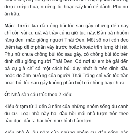
được ướp chua, nướng, lùi hoặc sấy khô để dành. Phụ nữ
ăn trầu.
Mặc:
Trước kia đàn ông búi tóc sau gáy nhưng đến nay
chỉ còn vài cụ già và thầy cúng giữ tục này. Ðàn bà nhuộm
răng đen, mặc giống người Thái Ðen. Một số nơi còn đeo
thêm tạp dề ở phần váy trước hoặc khoác trên lưng khi rét.
Phụ nữ chưa chồng búi tóc sau gáy, có chồng búi tóc trên
đỉnh đầu giống người Thái Ðen. Có nơi từ em bé gái đến
bà cụ già chỉ có một cách búi duy nhất là trên đỉnh đầu
hoặc do ảnh hưởng của người Thái Trắng chỉ vấn tóc trần
hoặc búi tóc sau gáy không phân biệt có chồng hay chưa.
Ở:
Nhà sàn cấu trúc theo 2 kiểu:
Kiểu ở tạm từ 1 đến 3 năm của những nhóm sống du canh
du cư. Loại nhà này hai đầu hồi mái nhà lượn tròn theo
bầu dục, dài ra hai bên như hình hàm lợn...
Kiểu nhà ở lâu năm của những nhóm cư dân sống bán