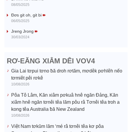
y
08/05/2025
V
Đơs git oh, git bi
06/05/2025
i
Jreng Jrong
30/03/2024
d
e
RƠ-EĂNG XIÂM DÊI VOV4
o
Gia Lai tơpui tơno ƀă droh rơtăm, mơdêk pơhlêh nếo
tơmiêt pêi rơkê
10/08/2026
Pôa Tô Lâm, Kăn xiâm pơkuâ hnê ngăn Đảng, Kăn
xiâm hnê ngăn tơnêi têa lăm pôu râ Tơnêi têa troh a
kong têa Australia ƀă New Zealand
10/08/2026
Việt Nam tơkŭm lăm ‘mé râ tơnêi têa kơ pôa