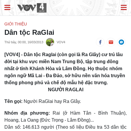
GIỚI THIỆU
Dân tộc RaGlai
Thứ bảy, 00:00, 16/03/2013
VOV4
[VOV4] - Dân tộc Raglai (còn gọi là Ra Glây) cư trú lâu
đời tại khu vực miền Nam Trung Bộ, tập trung đông
nhất ở tỉnh Khánh Hòa và Lâm Đồng. Họ thuộc nhóm
ngôn ngữ Mã Lai - Đa Đảo, sở hữu nền văn hóa truyền
thống phong phú và chế độ mẫu hệ đặc trưng.
NGƯỜI RAGLAI
Tên gọi:
Người RaGlai hay Ra Glây.
Nhóm địa phương:
Rai (ở Hàm Tân - Bình Thuận),
Hoang, La Oang (Ðức Trọng - Lâm Ðồng)...
Dân số: 146.613 người (Theo số liệu Điều tra 53 dân tộc