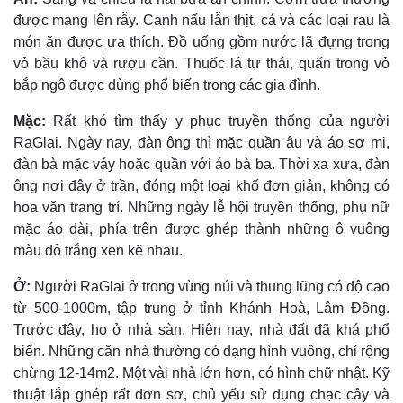
được mang lên rẫy. Canh nấu lẫn thịt, cá và các loại rau là
món ăn được ưa thích. Ðồ uống gồm nước lã đựng trong
vỏ bầu khô và rượu cần. Thuốc lá tự thái, quấn trong vỏ
bắp ngô được dùng phổ biến trong các gia đình.
Mặc:
Rất khó tìm thấy y phục truyền thống của người
RaGlai. Ngày nay, đàn ông thì mặc quần âu và áo sơ mi,
đàn bà mặc váy hoặc quần với áo bà ba. Thời xa xưa, đàn
ông nơi đây ở trần, đóng một loại khố đơn giản, không có
hoa văn trang trí. Những ngày lễ hội truyền thống, phụ nữ
mặc áo dài, phía trên được ghép thành những ô vuông
màu đỏ trắng xen kẽ nhau.
Ở:
Người RaGlai ở trong vùng núi và thung lũng có độ cao
từ 500-1000m, tập trung ở tỉnh Khánh Hoà, Lâm Ðồng.
Trước đây, họ ở nhà sàn. Hiện nay, nhà đất đã khá phổ
biến. Những căn nhà thường có dạng hình vuông, chỉ rộng
chừng 12-14m2. Một vài nhà lớn hơn, có hình chữ nhật. Kỹ
thuật lắp ghép rất đơn sơ, chủ yếu sử dụng chạc cây và