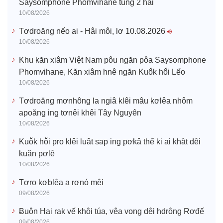
Saysomphone Phomvihane tung 2 hâi
10/08/2026
Tơdroăng nếo ai - Hâi môi, lơ 10.08.2026
10/08/2026
Khu kăn xiâm Việt Nam pôu ngăn pôa Saysomphone
Phomvihane, Kăn xiâm hnê ngăn Kuô̆k hô̆i Lếo
10/08/2026
Tơdroăng mơnhông la ngiâ klêi mâu kơlêa nhôm
apoăng ing tơnêi khêi Tây Nguyên
10/08/2026
Kuô̆k hô̆i pro klêi luât sap ing pơkâ thế ki ai khât dêi
kuăn pơlê
10/08/2026
Tơro kơblêa a rơnó mêi
09/08/2026
Ƀuôn Hai rak vế khôi túa, vêa vong dêi hdrông Rơđế
09/08/2026