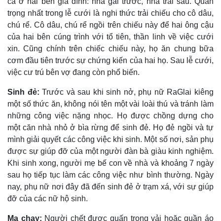
cả ở hai bên gia đình: nhà gái trước, nhà trai sau. Quan
trọng nhất trong lễ cưới là nghi thức trải chiếu cho cô dâu,
chú rể. Cô dâu, chú rể ngồi trên chiếu này để hai ông cậu
của hai bên cúng trình với tổ tiên, thần linh về việc cưới
xin. Cũng chính trên chiếc chiếu này, họ ăn chung bữa
cơm đầu tiên trước sự chứng kiến của hai họ. Sau lễ cưới,
việc cư trú bên vợ đang còn phổ biến.
Sinh đẻ:
Trước và sau khi sinh nở, phụ nữ RaGlai kiêng
một số thức ăn, không nói tên một vài loài thú và tránh làm
những công việc nặng nhọc. Họ được chồng dựng cho
một căn nhà nhỏ ở bìa rừng để sinh đẻ. Họ đẻ ngồi và tự
mình giải quyết các công việc khi sinh. Một số nơi, sản phụ
được sự giúp đỡ của một người đàn bà giàu kinh nghiệm.
Khi sinh xong, người mẹ bế con về nhà và khoảng 7 ngày
sau họ tiếp tục làm các công việc như bình thường. Ngày
nay, phụ nữ nơi đây đã đến sinh đẻ ở trạm xá, với sự giúp
đỡ của các nữ hộ sinh.
Ma chay:
Người chết được quấn trong vải hoặc quần áo