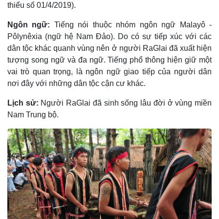
thiểu số 01/4/2019).
Ngôn ngữ:
Tiếng nói thuộc nhóm ngôn ngữ Malayô -
Pôlynêxia (ngữ hệ Nam Ðảo). Do có sự tiếp xúc với các
dân tộc khác quanh vùng nên ở người RaGlai đã xuất hiện
tượng song ngữ và đa ngữ. Tiếng phổ thông hiện giữ một
vai trò quan trọng, là ngôn ngữ giao tiếp của người dân
nơi đây với những dân tộc cận cư khác.
Lịch sử:
Người RaGlai đã sinh sống lâu đời ở vùng miền
Nam Trung bộ.