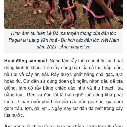
Hình ảnh tái hiện Lễ Bỏ mã truyền thống của dân tộc
Raglai tại Làng Văn hoá - Du lịch các dân tộc Việt Nam
năm 2021 - Ảnh: vnanet.vn
Hoạt động sản xuất:
Nghề làm rẫy luôn chi phối các hoạt
động kinh tế khác. Trên rẫy đồng bào trỉa cả lúa, bắp, đậu,
bầu bí và cây ăn trái. Rẫy được phát bằng chà gạc, rựa
hoặc rìu. Cư dân sử dụng đoạn gỗ ngắn, nhọn đầu để trỉa
giống, làm cỏ rẫy bằng chiếc cào nhỏ và thu hoạch lúa
bằng tay... Rèn và đan lát là hai nghề thủ công khá phát
triển... Chăn nuôi phổ biến với các đàn gia súc, gia cầm
gồm trâu, lợn, gà, vịt... Ngày nay cư dân đã biết trồng cấy
lúa nước.
Ăn:
Sáng và chiều là hai bữa ăn chính. Cơm trưa thường