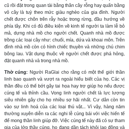
cũ rồi đặt trong quan tài bằng thân cây rỗng hay quấn bằng
vỏ cây là tuỳ theo mức giàu nghèo của gia đình. Người
chết được chôn trên rẫy hoặc trong rừng, đầu hướng về
phía tây. Khi có đủ điều kiện về kinh tế người ta làm lễ bỏ
mả, dựng nhà mồ cho người chết. Quanh nhà mồ được
trồng các loại cây như: chuối, mía, dứa và khoai môn. Trên
đỉnh nhà mồ còn có hình chiếc thuyền và những chú chim
bông lau. Vật dụng thuộc về người chết được phá hỏng,
đặt quanh nhà và trong nhà mồ.
Thờ cúng:
Người RaGlai cho rằng có một thế giới thần
linh bao quanh và vượt ra ngoài hiểu biết của họ. Các vị
thần đều có thể bớt gây tai họa hay trợ giúp họ nếu được
cúng tế và thỉnh cầu. Vong linh người chết là lực lượng
siêu nhiên gây cho họ nhiều sợ hãi nhất. Cư dân còn tin
vào sự linh hoá của các loại thú vật... Vì vậy, hàng năm
thường xuyên diễn ra các nghi lễ cúng bái với việc hiến tế
để mong thần linh giúp đỡ. Việc cúng tế này đã có sự tham
gia của lớp thầy cúng, họ đang dần tách khỏi lao động và