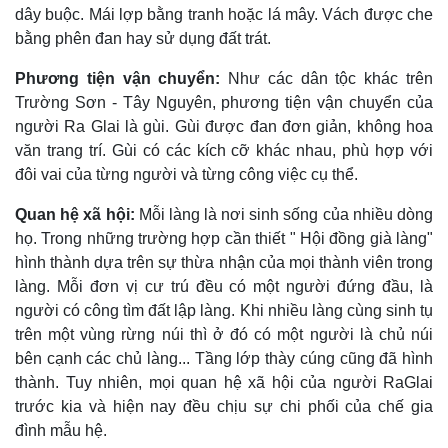
dây buộc. Mái lợp bằng tranh hoặc lá mây. Vách được che
bằng phên đan hay sử dụng đất trát.
Phương tiện vận chuyển:
Như các dân tộc khác trên
Trường Sơn - Tây Nguyên, phương tiện vận chuyển của
người Ra Glai là gùi. Gùi được đan đơn giản, không hoa
văn trang trí. Gùi có các kích cỡ khác nhau, phù hợp với
đôi vai của từng người và từng công việc cụ thể.
Quan hệ xã hội:
Mỗi làng là nơi sinh sống của nhiều dòng
họ. Trong những trường hợp cần thiết " Hội đồng già làng"
hình thành dựa trên sự thừa nhận của mọi thành viên trong
làng. Mỗi đơn vị cư trú đều có một người đứng đầu, là
người có công tìm đất lập làng. Khi nhiều làng cùng sinh tụ
trên một vùng rừng núi thì ở đó có một người là chủ núi
bên cạnh các chủ làng... Tầng lớp thày cúng cũng đã hình
thành. Tuy nhiên, mọi quan hệ xã hội của người RaGlai
trước kia và hiện nay đều chịu sự chi phối của chế gia
đình mẫu hệ.