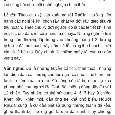
coi cúng bái như một nghề nghiệp chính thức.
Lễ tết:
Theo chu kỳ sản xuất, người RaGlai thường tiến
hành các nghi lễ khi chọn rẫy, phát và đốt rẫy, gieo trỉa và
thu hoạch. Theo chu kỳ đời người, đó là các lễ tiết khi sinh
nở, lúc ốm đau, rồi cưới xin, ma chay... Những nghi lễ lớn
trong năm thường tập trung vào khoảng tháng 1-2 dương
lịch, khi đã thu hoạch rẫy, gồm cả lễ mừng thu hoạch, cưới
xin và lễ bỏ mả. Ðây chính là những ngày tết của cư dân
vùng này.
Văn nghệ:
Ðó là những truyện cổ tích, thần thoại, những
làn điệu dân ca, những câu tục ngữ, ca dao... thể hiện tâm
tư, tình cảm của cư dân. Ðó cúng còn là bộ nhạc cụ khá
phong phú của người Ra Glai. Bộ chiêng đồng đầy đủ với
12 chiếc. Tuy nhiên, có thể sử dụng 4, 6, 7 hay 9 chiếc.
Khèn bầu, khèn môi, đàn ống tre khá phổ biến. Người
RaGlai cũng là cư dân biết sử dụng những thanh đá kêu,
ghép thành bộ thường gọi là đàn đá, đánh thay chiêng,