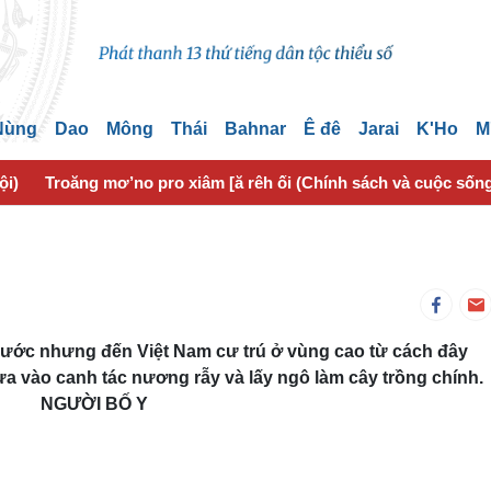
 Nùng
Dao
Mông
Thái
Bahnar
Ê đê
Jarai
K'Ho
M
ội)
Troăng mơ’no pro xiâm [ă rêh ối (Chính sách và cuộc sốn
nước nhưng đến Việt Nam cư trú ở vùng cao từ cách đây
 vào canh tác nương rẫy và lấy ngô làm cây trồng chính.
NGƯỜI BỐ Y