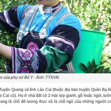
ục của phụ nữ Bố Y - Ảnh: TTXVN.
 Tuyên Quang và tỉnh Lào Cai (thuộc địa bàn huyện Quản Bạ t
Cai cũ). Họ ở nhà đất có 2 mái lợp gianh, gỗ hoặc ngói, tườ
giang là chỗ để lương thực và là chỗ ngủ của những người co