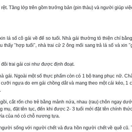
 rệt. Tầng lớp trên gồm trưởng bản (pin thàu) và người giúp việ
in lá số cô gái về để so tuổi. Nhà gái thường tỏ thiện chí bằn
thấy "hợp tuổi", nhà trai cử 2 ông mối sang trả lá số và xin "
đôi trai gái coi như được định đoạt.
nhà gái. Ngoài một số thực phẩm còn có 1 bộ trang phục nữ. Ch
 cưỡi ngựa do em gái chồng dắt và mang theo một cái kéo, 1 
.
gồi, cắt rốn cho trẻ bằng mảnh nứa, nhau (rau) chôn ngay dư
 mụ, đặt tên tục, đến khi được 2- 3 tuổi mới đặt tên chính thứ
 vía của nó có chỗ nương tựa.
 người sống với người chết và đưa hồn người chết về quê cũ.