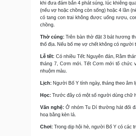
khi đưa đám bắn 4 phát súng, lúc khiêng qua
(nếu vợ hoặc chồng còn sống) hoặc 4 lần (n
có tang con trai không được uống rượu, co
chồng.
Thờ cúng:
Trên bàn thờ đặt 3 bát hương th
thổ địa. Nếu bố mẹ vợ chết không có người t
Lễ tết:
Có nhiều Tết: Nguyên đán, Rằm thán
tháng 7, Cơm mới. Tết Cơm mới tổ chức và
nhuộm màu.
Lịch:
Người Bố Y tính ngày, tháng theo âm l
Học:
Trước đây có một số người dùng chữ Hán
Văn nghệ:
Ở nhóm Tu Dí thường hát đối đáp
hoạ bằng kèn lá.
Chơi:
Trong dịp hội hè, người Bố Y có các 