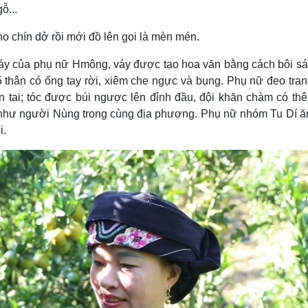
ỗ...
 chín dở rồi mới đồ lên gọi là mèn mén.
áy của phụ nữ Hmông, váy được tạo hoa văn bằng cách bôi s
 thân có ống tay rời, xiêm che ngực và bụng. Phụ nữ đeo tra
 tai; tóc được búi ngược lên đỉnh đầu, đội khăn chàm có th
 như người Nùng trong cùng địa phương. Phụ nữ nhóm Tu Dí 
i.