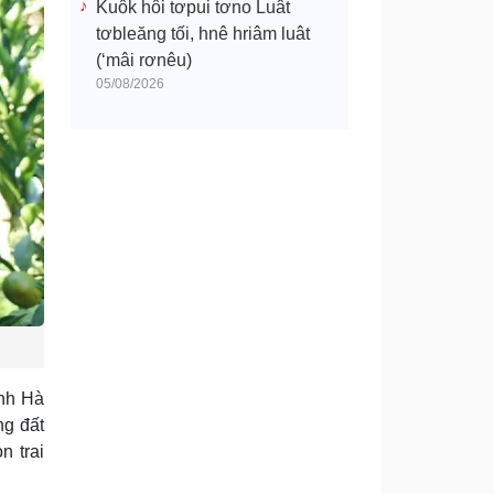
Kuô̆k hô̆i tơpui tơno Luât
tơbleăng tối, hnê hriâm luât
(‘mâi rơnêu)
05/08/2026
ỉnh Hà
ng đất
n trai