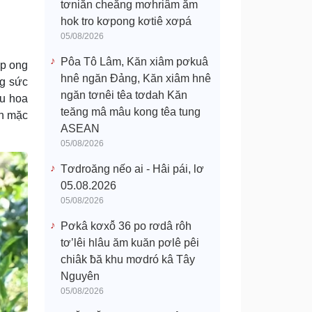
tơniăn cheăng mơhriâm ăm
hok tro kơpong kơtiê xơpá
05/08/2026
Pôa Tô Lâm, Kăn xiâm pơkuâ
áp ong
hnê ngăn Đảng, Kăn xiâm hnê
ng sức
ngăn tơnêi têa tơdah Kăn
êu hoa
teăng mâ mâu kong têa tung
ăn mặc
ASEAN
05/08/2026
Tơdroăng nếo ai - Hâi pái, lơ
05.08.2026
05/08/2026
Pơkâ kơxô̆ 36 po rơdâ rôh
tơ’lêi hlâu ăm kuăn pơlê pêi
chiâk ƀă khu mơdró kâ Tây
Nguyên
05/08/2026