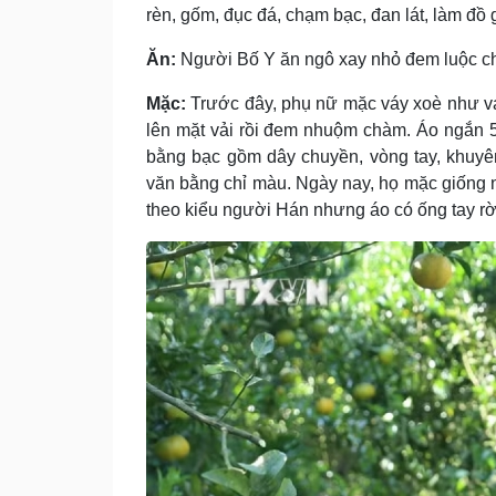
rèn, gốm, đục đá, chạm bạc, đan lát, làm đồ g
Ăn:
Người Bố Y ăn ngô xay nhỏ đem luộc cho
Mặc:
Trước đây, phụ nữ mặc váy xoè như v
lên mặt vải rồi đem nhuộm chàm. Áo ngắn 5
bằng bạc gồm dây chuyền, vòng tay, khuyên
văn bằng chỉ màu. Ngày nay, họ mặc giống
theo kiểu người Hán nhưng áo có ống tay rờ