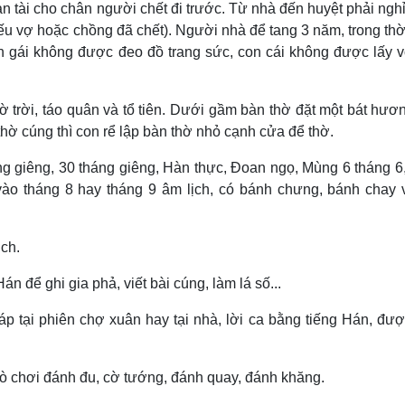
n tài cho chân người chết đi trước. Từ nhà đến huyệt phải nghỉ
ếu vợ hoặc chồng đã chết). Người nhà để tang 3 năm, trong thờ
n gái không được đeo đồ trang sức, con cái không được lấy v
ờ trời, táo quân và tổ tiên. Dưới gầm bàn thờ đặt một bát hươ
hờ cúng thì con rể lập bàn thờ nhỏ cạnh cửa để thờ.
g giêng, 30 tháng giêng, Hàn thực, Ðoan ngọ, Mùng 6 tháng 
o tháng 8 hay tháng 9 âm lịch, có bánh chưng, bánh chay 
ịch.
 để ghi gia phả, viết bài cúng, làm lá số...
 tại phiên chợ xuân hay tại nhà, lời ca bằng tiếng Hán, đư
trò chơi đánh đu, cờ tướng, đánh quay, đánh khăng.