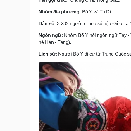
Tên gọi khác:
Chủng Chá, Trọng Gia...
Nhóm địa phương:
Bố Y và Tu Dí.
Dân số:
3.232 người (Theo số liệu Điều tra 5
Ngôn ngữ:
Nhóm Bố Y nói ngôn ngữ Tày - 
hệ Hán - Tạng).
Lịch sử:
Người Bố Y di cư từ Trung Quốc s