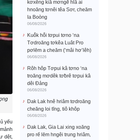
kơxêng kiâ mơngế hlâ ai
hnoăng tơnêi têa Sơr, cheăm
Ia Boòng
06/08/2026
Kuô̆k hô̆i tơpui tơno ‘na
Tơdroăng tơkêa Luât Pro
pơlĕm a cheăm (‘mâi hơ’lêh)
06/08/2026
Rôh hôp Tơpui kâ tơno ‘na
troăng mơdêk tơƀrê tơpui kâ
dêi Đảng
06/08/2026
rọng
Dak Lak hnê hriâm tơdroăng
cheăng loi tĭng, tiô khôp
06/08/2026
hủ yếu
Dak Lak, Gia Lai xing xoăng
t mảnh
pro rế lĕm hngêi trung hriâm,
ư dệt,