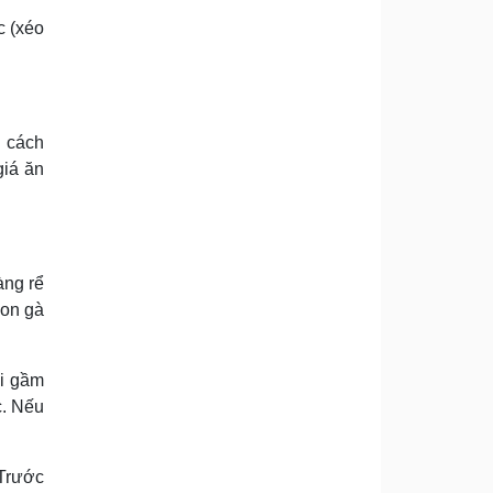
c (xéo
g cách
giá ăn
àng rể
con gà
ới gầm
c. Nếu
 Trước