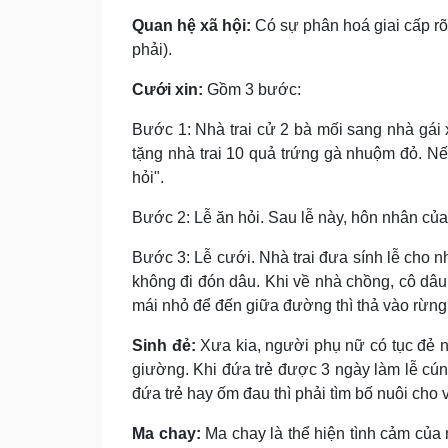
Quan hệ xã hội:
Có sự phân hoá giai cấp rõ
phải).
Cưới xin:
Gồm 3 bước:
Bước 1: Nhà trai cử 2 bà mối sang nhà gái x
tặng nhà trai 10 quả trứng gà nhuộm đỏ. Nếu 
hỏi".
Bước 2: Lễ ăn hỏi. Sau lễ này, hôn nhân của 
Bước 3: Lễ cưới. Nhà trai đưa sính lễ cho 
không đi đón dâu. Khi về nhà chồng, cô dâu
mái nhỏ để đến giữa đường thì thả vào rừng
Sinh đẻ:
Xưa kia, người phụ nữ có tục đẻ n
giường. Khi đứa trẻ được 3 ngày làm lễ cúng
đứa trẻ hay ốm đau thì phải tìm bố nuôi cho
Ma chay:
Ma chay là thể hiện tình cảm của