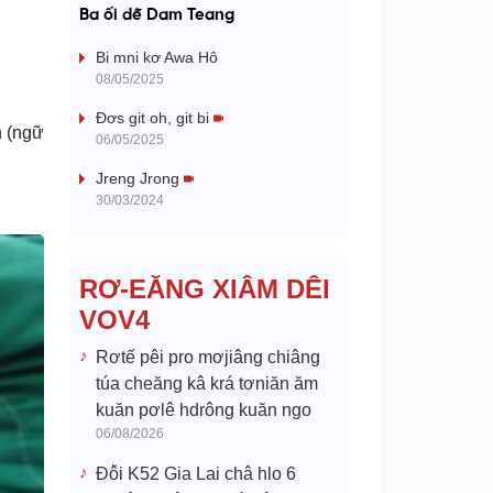
a
Ba ối dê̆ Dam Teang
y
Bi mni kơ Awa Hô
08/05/2025
V
Đơs git oh, git bi
n (ngữ
06/05/2025
i
Jreng Jrong
d
30/03/2024
e
RƠ-EĂNG XIÂM DÊI
o
VOV4
Rơtế pêi pro mơjiâng chiâng
túa cheăng kâ krá tơniăn ăm
kuăn pơlê hdrông kuăn ngo
06/08/2026
Đô̆i K52 Gia Lai châ hlo 6