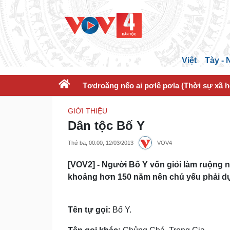
Việt
Tày -
Tơdroăng nếo ai pơlê pơla (Thời sự xã h
GIỚI THIỆU
Dân tộc Bố Y
Thứ ba, 00:00, 12/03/2013
VOV4
[VOV2] - Người Bố Y vốn giỏi làm ruộng 
khoảng hơn 150 năm nên chủ yếu phải dựa
Tên tự gọi:
Bố Y.