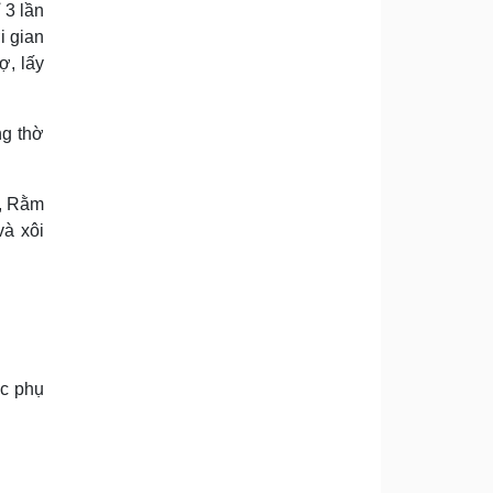
 3 lần
i gian
ợ, lấy
ng thờ
6, Rằm
và xôi
ợc phụ