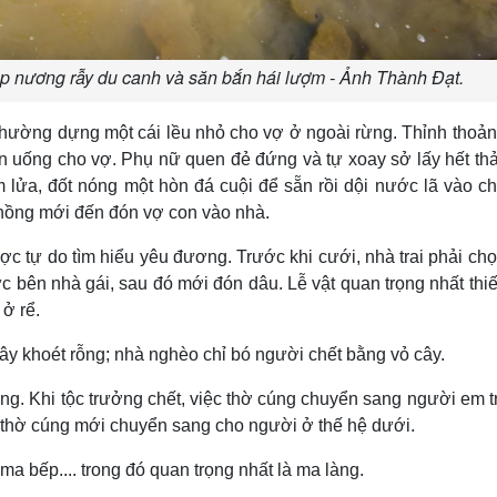
 nương rẫy du canh và săn bắn hái lượm - Ảnh Thành Đạt.
hường dựng một cái lều nhỏ cho vợ ở ngoài rừng. Thỉnh thoả
ăn uống cho vợ. Phụ nữ quen đẻ đứng và tự xoay sở lấy hết th
 lửa, đốt nóng một hòn đá cuội để sẵn rồi dội nước lã vào c
chồng mới đến đón vợ con vào nhà.
ược tự do tìm hiểu yêu đương. Trước khi cưới, nhà trai phải ch
c bên nhà gái, sau đó mới đón dâu. Lễ vật quan trọng nhất thiế
 ở rể.
ây khoét rỗng; nhà nghèo chỉ bó người chết bằng vỏ cây.
ởng. Khi tộc trưởng chết, việc thờ cúng chuyển sang người em tr
ệc thờ cúng mới chuyển sang cho người ở thế hệ dưới.
ma bếp.... trong đó quan trọng nhất là ma làng.