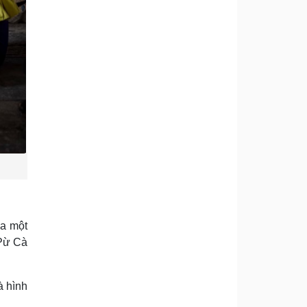
ủa một
 Pừ Cà
à hình