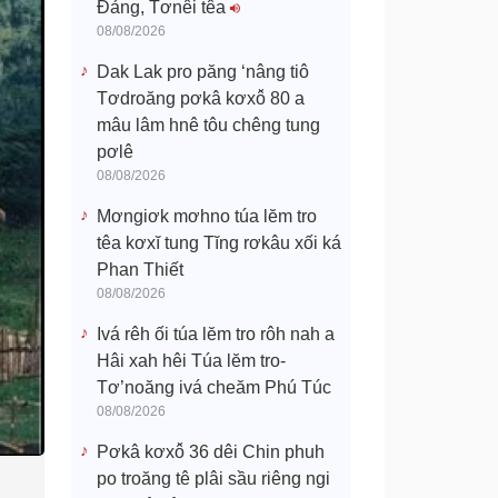
Đảng, Tơnêi têa
08/08/2026
Dak Lak pro păng ‘nâng tiô
Tơdroăng pơkâ kơxô̆ 80 a
mâu lâm hnê tôu chêng tung
pơlê
08/08/2026
Mơngiơk mơhno túa lĕm tro
têa kơxĭ tung Tĭng rơkâu xối ká
Phan Thiết
08/08/2026
Ivá rêh ối túa lĕm tro rôh nah a
Hâi xah hêi Túa lĕm tro-
Tơ’noăng ivá cheăm Phú Túc
08/08/2026
Pơkâ kơxô̆ 36 dêi Chin phuh
po troăng tê plâi sầu riêng ngi