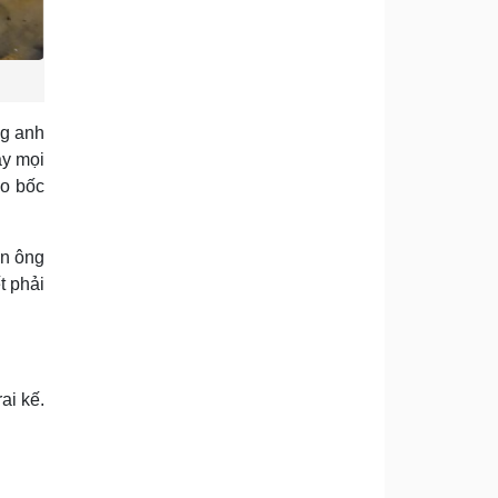
ng anh
ảy mọi
ho bốc
ọn ông
t phải
ai kế.