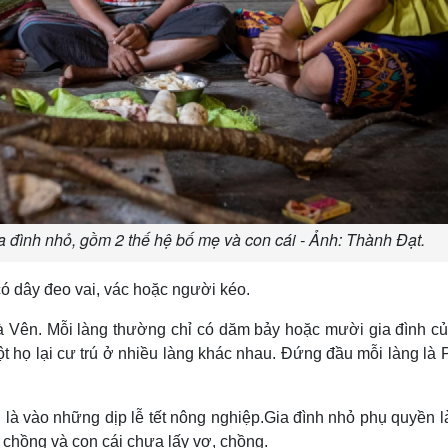
a đình nhỏ, gồm 2 thế hệ bố mẹ và con cái - Ảnh: Thành Đạt.
có dây đeo vai, vác hoặc người kéo.
à Vên. Mỗi làng thường chỉ có dăm bảy hoặc mười gia đình c
một họ lại cư trú ở nhiều làng khác nhau. Ðứng đầu mỗi làng là
g là vào những dịp lễ tết nông nghiệp.Gia đình nhỏ phụ quyền l
, chồng và con cái chưa lấy vợ, chồng.