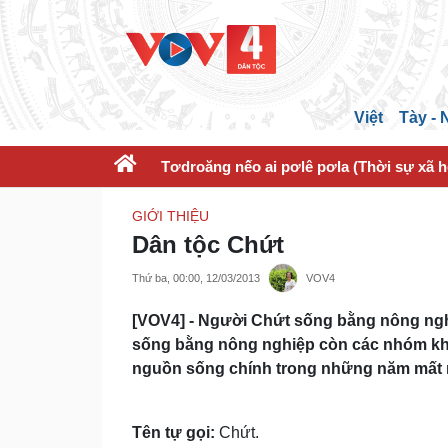
Việt
Tày -
Tơdroăng nếo ai pơlê pơla (Thời sự xã h
GIỚI THIỆU
Dân tộc Chứt
Thứ ba, 00:00, 12/03/2013
VOV4
[VOV4] - Người Chứt sống bằng nông ngh
sống bằng nông nghiệp còn các nhóm khác
nguồn sống chính trong những năm mất
Tên tự gọi:
Chứt.