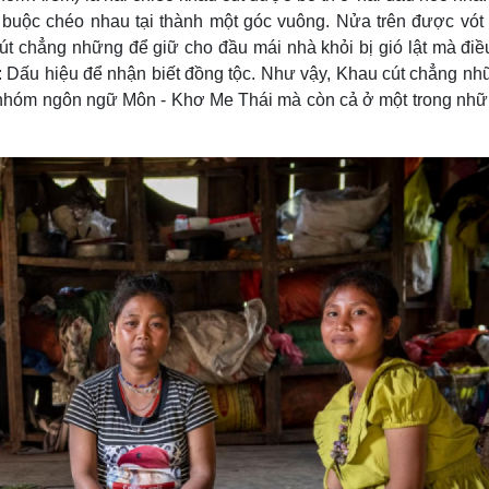
 buộc chéo nhau tại thành một góc vuông. Nửa trên được vót
t chẳng những để giữ cho đầu mái nhà khỏi bị gió lật mà điề
à: Dấu hiệu để nhận biết đồng tộc. Như vậy, Khau cút chẳng nh
 nhóm ngôn ngữ Môn - Khơ Me Thái mà còn cả ở một trong nh