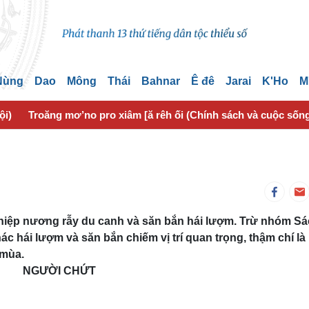
 Nùng
Dao
Mông
Thái
Bahnar
Ê đê
Jarai
K'Ho
M
ội)
Troăng mơ’no pro xiâm [ă rêh ối (Chính sách và cuộc sốn
iệp nương rẫy du canh và săn bắn hái lượm. Trừ nhóm S
 hái lượm và săn bắn chiếm vị trí quan trọng, thậm chí là
 mùa.
NGƯỜI CHỨT