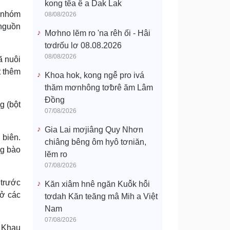
kong têa ê a Dak Lak
 nhóm
08/08/2026
 nguồn
Mơhno lĕm ro 'na rêh ối - Hâi
tơdrốu lơ 08.08.2026
08/08/2026
ã nuôi
t thêm
Khoa hok, kong ngê̆ pro ivá
thăm mơnhông tơƀrê ăm Lâm
Đồng
g (bột
07/08/2026
Gia Lai mơjiâng Quy Nhơn
 biên.
chiâng bêng ôm hyô tơniăn,
ng bào
lĕm ro
07/08/2026
 trước
Kăn xiâm hnê ngăn Kuô̆k hô̆i
 ở các
tơdah Kăn teăng mâ Mih a Việt
Nam
07/08/2026
. Khau