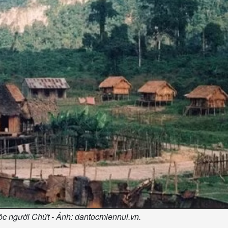
ộc người Chứt - Ảnh: dantocmiennui.vn.