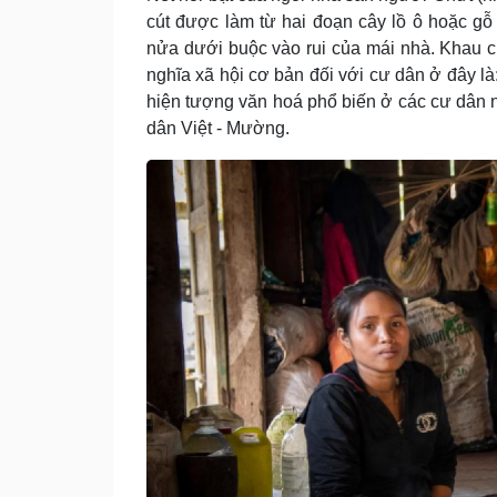
cút được làm từ hai đoạn cây lồ ô hoặc gỗ
nửa dưới buộc vào rui của mái nhà. Khau cú
nghĩa xã hội cơ bản đối với cư dân ở đây l
hiện tượng văn hoá phổ biến ở các cư dân
dân Việt - Mường.