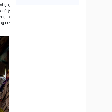
 nhọn,
u có ý
ững là
ững cư