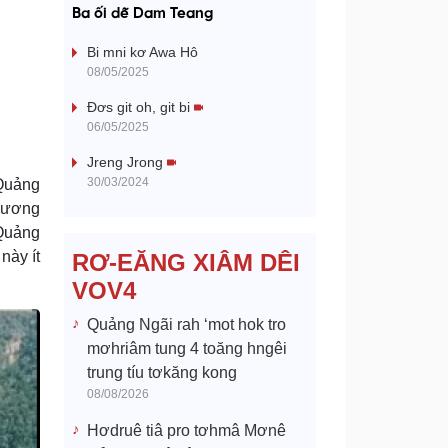
a
Ba ối dê̆ Dam Teang
y
Bi mni kơ Awa Hô
08/05/2025
V
Đơs git oh, git bi
06/05/2025
i
Jreng Jrong
d
30/03/2024
 Quảng
 nương
e
 Quảng
này ít
RƠ-EĂNG XIÂM DÊI
o
VOV4
Quảng Ngãi rah ‘mot hok tro
mơhriâm tung 4 toăng hngêi
trung tíu tơkăng kong
08/08/2026
Hơdruê tiâ pro tơhmâ Mơnê