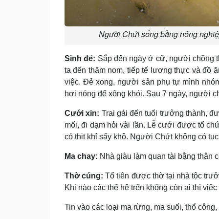
Người Chứt sống bằng nông nghiệp
Sinh đẻ:
Sắp đến ngày ở cữ, người chồng t
ta đến thăm nom, tiếp tế lương thực và đồ 
việc. Ðẻ xong, người sản phụ tự mình nhóm
hơi nóng để xông khói. Sau 7 ngày, người 
Cưới xin:
Trai gái đến tuổi trưởng thành, đ
mối, đi dạm hỏi vài lần. Lễ cưới được tổ chứ
có thịt khỉ sấy khô. Người Chứt không có tục
Ma chay:
Nhà giàu làm quan tài bằng thân c
Thờ cúng:
Tổ tiên được thờ tại nhà tộc trư
Khi nào các thế hệ trên không còn ai thì vi
Tin vào các loại ma rừng, ma suối, thổ công, 