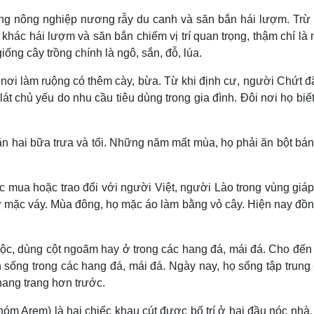
g nông nghiệp nương rẫy du canh và săn bắn hái lượm. Trừ
ác hái lượm và săn bắn chiếm vị trí quan trọng, thậm chí là
ng cây trồng chính là ngô, sắn, đỗ, lúa.
, nơi làm ruộng có thêm cày, bừa. Từ khi định cư, người Chứt đ
át chủ yếu do nhu cầu tiêu dùng trong gia đình. Ðôi nơi họ biế
n hai bữa trưa và tối. Những năm mất mùa, họ phải ăn bột bán
c mua hoặc trao đổi với người Việt, người Lào trong vùng giáp
ữ mặc váy. Mùa đông, họ mặc áo làm bằng vỏ cây. Hiện nay đồ
ộc, dùng cột ngoãm hay ở trong các hang đá, mái đá. Cho đến
ống trong các hang đá, mái đá. Ngày nay, họ sống tập trung
hang trang hơn trước.
hóm Arem) là hai chiếc khau cút được bố trí ở hai đầu nóc nhà