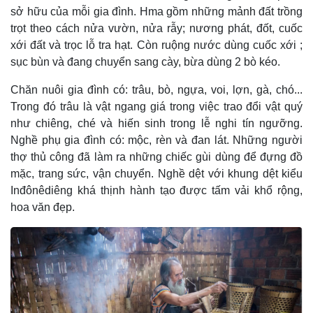
sở hữu của mỗi gia đình. Hma gồm những mảnh đất trồng
trọt theo cách nửa vườn, nửa rẫy; nương phát, đốt, cuốc
xới đất và trọc lỗ tra hạt. Còn ruộng nước dùng cuốc xới ;
sục bùn và đang chuyển sang cày, bừa dùng 2 bò kéo.
Chăn nuôi gia đình có: trâu, bò, ngựa, voi, lợn, gà, chó...
Trong đó trâu là vật ngang giá trong việc trao đổi vật quý
như chiêng, ché và hiến sinh trong lễ nghi tín ngưỡng.
Nghề phụ gia đình có: mộc, rèn và đan lát. Những người
thợ thủ công đã làm ra những chiếc gùi dùng để đựng đồ
mặc, trang sức, vận chuyển. Nghề dệt với khung dệt kiểu
Inđônêdiêng khá thịnh hành tạo được tấm vải khổ rộng,
hoa văn đẹp.