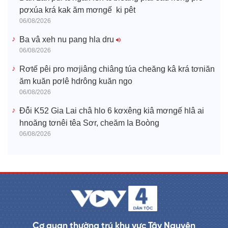
pơxúa krá kak ăm mơngế ki pêt
06/08/2026
Ba vâ xeh nu pang hla dru
06/08/2026
Rơtế pêi pro mơjiâng chiâng túa cheăng kâ krá tơniăn
ăm kuăn pơlê hdrông kuăn ngo
06/08/2026
Đô̆i K52 Gia Lai châ hlo 6 kơxêng kiâ mơngế hlâ ai
hnoăng tơnêi têa Sơr, cheăm Ia Boòng
06/08/2026
Cơ quan thường trú khu vực Tây Nguyên