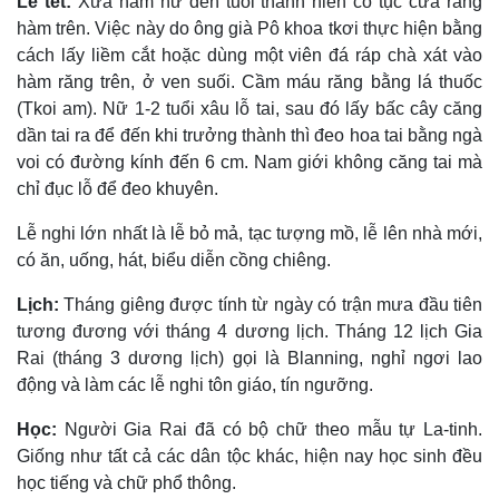
Lễ tết:
Xưa nam nữ đến tuổi thành niên có tục cưa răng
hàm trên. Việc này do ông già Pô khoa tkơi thực hiện bằng
cách lấy liềm cắt hoặc dùng một viên đá ráp chà xát vào
hàm răng trên, ở ven suối. Cầm máu răng bằng lá thuốc
(Tkoi am). Nữ 1-2 tuổi xâu lỗ tai, sau đó lấy bấc cây căng
dần tai ra để đến khi trưởng thành thì đeo hoa tai bằng ngà
voi có đường kính đến 6 cm. Nam giới không căng tai mà
chỉ đục lỗ để đeo khuyên.
Lễ nghi lớn nhất là lễ bỏ mả, tạc tượng mồ, lễ lên nhà mới,
có ăn, uống, hát, biểu diễn cồng chiêng.
Lịch:
Tháng giêng được tính từ ngày có trận mưa đầu tiên
tương đương với tháng 4 dương lịch. Tháng 12 lịch Gia
Rai (tháng 3 dương lịch) gọi là Blanning, nghỉ ngơi lao
động và làm các lễ nghi tôn giáo, tín ngưỡng.
Học:
Người Gia Rai đã có bộ chữ theo mẫu tự La-tinh.
Giống như tất cả các dân tộc khác, hiện nay học sinh đều
học tiếng và chữ phổ thông.