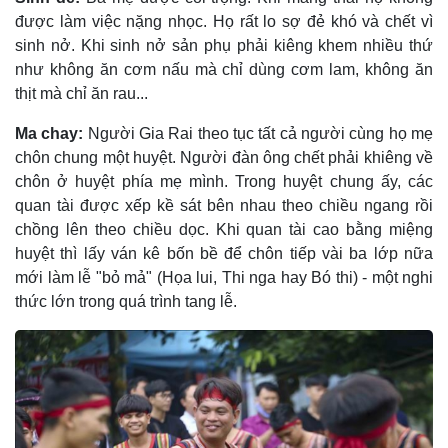
được làm việc nặng nhọc. Họ rất lo sợ đẻ khó và chết vì
sinh nở. Khi sinh nở sản phụ phải kiêng khem nhiều thứ
như không ăn cơm nấu mà chỉ dùng cơm lam, không ăn
thịt mà chỉ ăn rau...
Ma chay:
Người Gia Rai theo tục tất cả người cùng họ mẹ
chôn chung một huyệt. Người đàn ông chết phải khiêng về
chôn ở huyệt phía mẹ mình. Trong huyệt chung ấy, các
quan tài được xếp kề sát bên nhau theo chiều ngang rồi
chồng lên theo chiều dọc. Khi quan tài cao bằng miệng
huyệt thì lấy ván kê bốn bề để chôn tiếp vài ba lớp nữa
mới làm lễ "bỏ mả" (Họa lui, Thi nga hay Bó thi) - một nghi
thức lớn trong quá trình tang lễ.