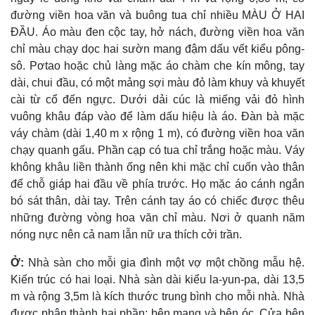
đường viền hoa văn và buông tua chỉ nhiều MÀU Ở HAI
ÐẦU. Áo màu đen cộc tay, hở nách, đường viền hoa văn
chỉ màu chạy dọc hai sườn mang đậm dấu vết kiểu pông-
sô. Pơtao hoặc chủ làng mặc áo chàm che kín mông, tay
dài, chui đầu, có một mảng sợi màu đỏ làm khuy và khuyết
cài từ cổ đến ngực. Dưới dải cúc là miếng vải đỏ hình
vuông khâu đáp vào để làm dấu hiệu là áo. Ðàn bà mặc
váy chàm (dài 1,40 m x rộng 1 m), có đường viền hoa văn
chạy quanh gấu. Phần cạp có tua chỉ trắng hoặc màu. Váy
không khâu liền thành ống nên khi mặc chỉ cuốn vào thân
để chỗ giáp hai đầu về phía trước. Họ mặc áo cánh ngắn
bó sát thân, dài tay. Trên cánh tay áo có chiếc được thêu
những đường vòng hoa văn chỉ màu. Nơi ở quanh năm
nóng nực nên cả nam lẫn nữ ưa thích cởi trần.
Ở:
Nhà sàn cho mỗi gia đình một vợ một chồng mẫu hệ.
Kiến trúc có hai loại. Nhà sàn dài kiểu la-yun-pa, dài 13,5
m và rộng 3,5m là kích thước trung bình cho mỗi nhà. Nhà
được phân thành hai phần: bên mang và bên óc. Cửa bên