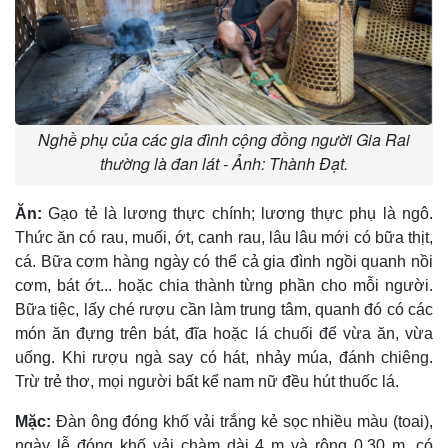
Nghề phụ của các gia đình cộng đồng người Gia Rai
thường là đan lát - Ảnh: Thành Đạt.
Ăn:
Gạo tẻ là lương thực chính; lương thực phụ là ngô.
Thức ăn có rau, muối, ớt, canh rau, lâu lâu mới có bữa thịt,
cá. Bữa cơm hàng ngày có thể cả gia đình ngồi quanh nồi
cơm, bát ớt... hoặc chia thành từng phần cho mỗi người.
Bữa tiệc, lấy ché rượu cần làm trung tâm, quanh đó có các
món ăn đựng trên bát, đĩa hoặc lá chuối để vừa ăn, vừa
uống. Khi rượu ngà say có hát, nhảy múa, đánh chiêng.
Trừ trẻ thơ, mọi người bất kể nam nữ đều hút thuốc lá.
Mặc:
Ðàn ông đóng khố vải trắng kẻ sọc nhiều màu (toai),
ngày lễ đóng khố vải chàm dài 4 m và rộng 0,30 m, có