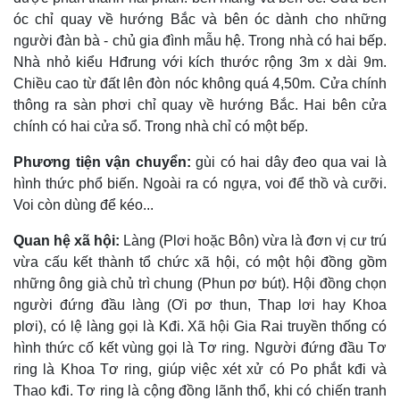
óc chỉ quay về hướng Bắc và bên óc dành cho những
người đàn bà - chủ gia đình mẫu hệ. Trong nhà có hai bếp.
Nhà nhỏ kiểu Hđrung với kích thước rộng 3m x dài 9m.
Chiều cao từ đất lên đòn nóc không quá 4,50m. Cửa chính
thông ra sàn phơi chỉ quay về hướng Bắc. Hai bên cửa
chính có hai cửa sổ. Trong nhà chỉ có một bếp.
Phương tiện vận chuyển:
gùi có hai dây đeo qua vai là
hình thức phổ biến. Ngoài ra có ngựa, voi để thồ và cưỡi.
Voi còn dùng để kéo...
Quan hệ xã hội:
Làng (Plơi hoặc Bôn) vừa là đơn vị cư trú
vừa cấu kết thành tổ chức xã hội, có một hội đồng gồm
những ông già chủ trì chung (Phun pơ bút). Hội đồng chọn
người đứng đầu làng (Ơi pơ thun, Thap lơi hay Khoa
plơi), có lệ làng gọi là Kđi. Xã hội Gia Rai truyền thống có
hình thức cố kết vùng gọi là Tơ ring. Người đứng đầu Tơ
ring là Khoa Tơ ring, giúp việc xét xử có Po phắt kđi và
Thao kđi. Tơ ring là cộng đồng lãnh thổ, khi có chiến tranh