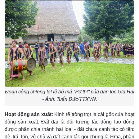
Đoàn cồng chiêng tại lễ bỏ mả "Pơ thi" của dân tộc Gia Rai
- Ảnh: Tuấn Đức/TTXVN.
Hoạt động sản xuất:
Kinh tế trồng trọt là cái gốc của hoạt
động sản xuất. Ðất đai là đối tượng tác động lao động
được phân chia thành hai loại - đất chưa canh tác có tên:
đê, trá, lon, vô chủ và đất canh tác gọi chung là Hma, phần