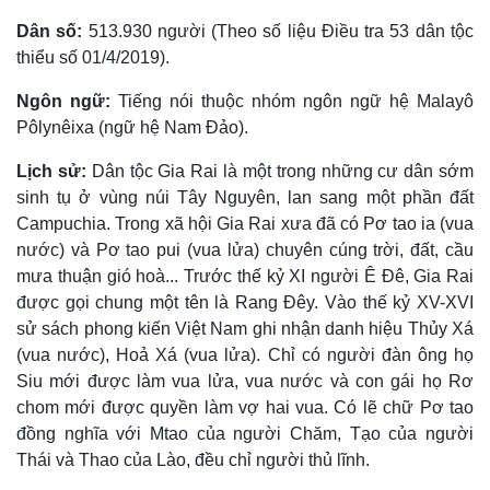
Dân số:
513.930 người (Theo số liệu Điều tra 53 dân tộc
thiểu số 01/4/2019).
Ngôn ngữ:
Tiếng nói thuộc nhóm ngôn ngữ hệ Malayô
Pôlynêixa (ngữ hệ Nam Ðảo).
Lịch sử:
Dân tộc Gia Rai là một trong những cư dân sớm
sinh tụ ở vùng núi Tây Nguyên, lan sang một phần đất
Campuchia. Trong xã hội Gia Rai xưa đã có Pơ tao ia (vua
nước) và Pơ tao pui (vua lửa) chuyên cúng trời, đất, cầu
mưa thuận gió hoà... Trước thế kỷ XI người Ê Ðê, Gia Rai
được gọi chung một tên là Rang Ðêy. Vào thế kỷ XV-XVI
sử sách phong kiến Việt Nam ghi nhận danh hiệu Thủy Xá
(vua nước), Hoả Xá (vua lửa). Chỉ có người đàn ông họ
Siu mới được làm vua lửa, vua nước và con gái họ Rơ
chom mới được quyền làm vợ hai vua. Có lẽ chữ Pơ tao
đồng nghĩa với Mtao của người Chăm, Tạo của người
Thái và Thao của Lào, đều chỉ người thủ lĩnh.