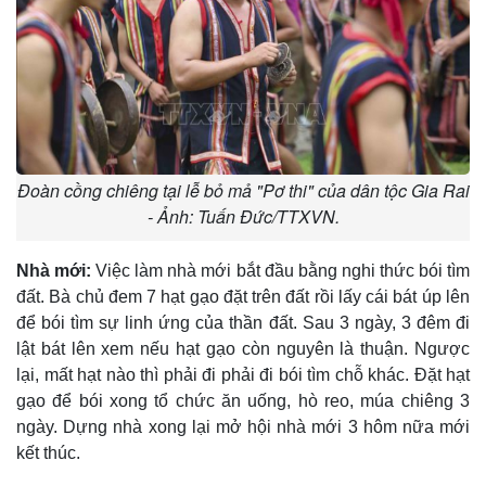
Đoàn cồng chiêng tại lễ bỏ mả "Pơ thi" của dân tộc Gia Rai
- Ảnh: Tuấn Đức/TTXVN.
Nhà mới:
Việc làm nhà mới bắt đầu bằng nghi thức bói tìm
đất. Bà chủ đem 7 hạt gạo đặt trên đất rồi lấy cái bát úp lên
để bói tìm sự linh ứng của thần đất. Sau 3 ngày, 3 đêm đi
lật bát lên xem nếu hạt gạo còn nguyên là thuận. Ngược
lại, mất hạt nào thì phải đi phải đi bói tìm chỗ khác. Ðặt hạt
gạo để bói xong tổ chức ăn uống, hò reo, múa chiêng 3
ngày. Dựng nhà xong lại mở hội nhà mới 3 hôm nữa mới
kết thúc.