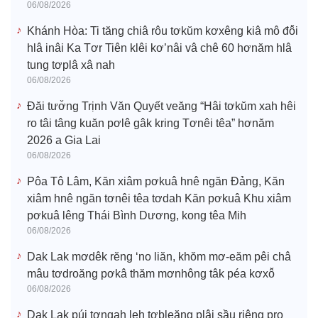
06/08/2026
Khánh Hòa: Ti tăng chiâ rôu tơkŭm kơxêng kiâ mô đô̆i
hlâ inâi Ka Tơr Tiên klêi kơ’nâi vâ chê 60 hơnăm hlâ
tung tơplâ xâ nah
06/08/2026
Đăi tươ̆ng Trịnh Văn Quyết veăng “Hâi tơkŭm xah hêi
ro tâi tâng kuăn pơlê gâk kring Tơnêi têa” hơnăm
2026 a Gia Lai
06/08/2026
Pôa Tô Lâm, Kăn xiâm pơkuâ hnê ngăn Đảng, Kăn
xiâm hnê ngăn tơnêi têa tơdah Kăn pơkuâ Khu xiâm
pơkuâ lêng Thái Bình Dương, kong têa Mih
06/08/2026
Dak Lak mơdêk rĕng ‘no liăn, khŏm mơ-eăm pêi châ
mâu tơdroăng pơkâ thăm mơnhông tâk péa kơxô̆
06/08/2026
Dak Lak púi tơngah leh tơbleăng plâi sầu riêng pro