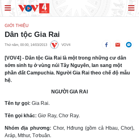
GIỚI THIỆU
Dân tộc Gia Rai
Thứ năm, 00:00, 14/03/2013
VOV4
[VOV4] - Dân tộc Gia Rai là một trong những cư dân
sớm sinh tụ ở vùng núi Tây Nguyên, lan sang một
phần đất Campuchia. Người Gia Rai theo chế độ mẫu
hệ.
NGƯỜI GIA RAI
Tên tự gọi:
Gia Rai.
Tên gọi khác:
Giơ Ray, Chơ Ray.
Nhóm địa phương:
Chor, Hđrung (gồm cả Hbau, Chor),
Aráp, Mthur, Tơbuân.