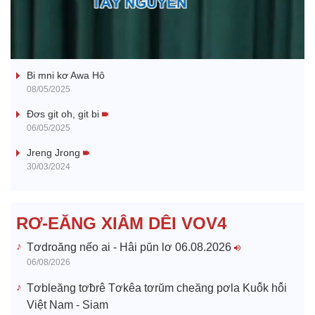
l
Ba ối dê̆ Dam Teang
a
Bi mni kơ Awa Hô
y
08/05/2025
V
Đơs git oh, git bi
06/05/2025
i
Jreng Jrong
30/03/2024
d
e
RƠ-EĂNG XIÂM DÊI VOV4
o
Tơdroăng nếo ai - Hâi pŭn lơ 06.08.2026
06/08/2026
Tơbleăng tơƀrê Tơkêa tơrŭm cheăng pơla Kuô̆k hô̆i
Việt Nam - Siam