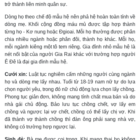
trở thành liên minh quân sự.
Dòng họ theo chế độ mẫu hệ nên phả hệ hoàn toàn tính về
dòng mẹ. Khối cộng đồng máu mủ được tập hợp thành
từng họ - Kơ nung hoặc Ðgioai. Mỗi họ thường được phân
chia nhiều ngành hoặc phân đôi, thành họ khác. Mỗi họ,
mỗi ngành kiêng một tô tem riêng. Gia đình nhỏ mẫu hệ là
nét nổi bật của người Gia Rai khác với trường hợp người
Ê Ðê là đại gia đình mẫu hệ.
Cưới xin:
Luật tục nghiêm cấm những người cùng ngành
họ và dòng mẹ lấy nhau. Tuổi từ 18-19 nam nữ tự do lựa
chọn người yêu, trong đó nữ chủ động lựa chọn lấy chồng.
Phong tục giản đơn, không mang tính chất mua bán và do
nhà gái chủ động. Bảo lưu tục chồng chết, vợ lấy em
chồng và ngược lại vợ chết, chồng có thể lấy chị vợ. Khi
đã thành vợ thành chồng thì đàn ông phải sang nhà vợ,
không có trường hợp ngược lại.
Sinh đẻ:
Bà mẹ được coi trọng. Khi mang thai họ không