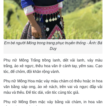
Em bé người Mông trong trang phục truyền thống - Ảnh: Bá
Duy
Phụ nữ Mông Trắng trồng lanh, dệt vải lanh, váy màu
trắng, áo xẻ ngực, thêu hoa văn ở cánh tay, yếm sau. Cạo
tóc, để chỏm, đội khăn rộng vành.
Phụ nữ Mông Hoa mặc váy màu chàm có thêu hoặc in hoa
văn bằng sáp ong, áo xẻ nách, trên vai và ngực đắp vải
màu và thêu. Ðể tóc dài, vấn tóc cùng tóc giả.
Phụ nữ Mông Ðen mặc váy bằng vải chàm, in hoa văn