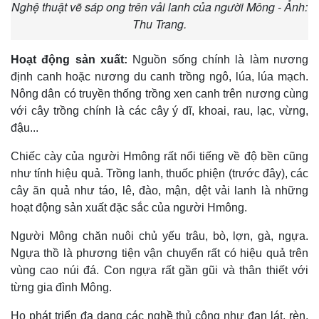
Nghệ thuật vẽ sáp ong trên vải lanh của người Mông - Ảnh:
Thu Trang.
Hoạt động sản xuất:
Nguồn sống chính là làm nương
định canh hoặc nương du canh trồng ngô, lúa, lúa mạch.
Nông dân có truyền thống trồng xen canh trên nương cùng
với cây trồng chính là các cây ý dĩ, khoai, rau, lạc, vừng,
đậu...
Chiếc cày của người Hmông rất nổi tiếng về độ bền cũng
như tính hiệu quả. Trồng lanh, thuốc phiện (trước đây), các
cây ăn quả như táo, lê, đào, mận, dệt vải lanh là những
hoạt động sản xuất đặc sắc của người Hmông.
Người Mông chăn nuôi chủ yếu trâu, bò, lợn, gà, ngựa.
Ngựa thồ là phương tiện vận chuyển rất có hiệu quả trên
vùng cao núi đá. Con ngựa rất gần gũi và thân thiết với
từng gia đình Mông.
Họ phát triển đa dạng các nghề thủ công như đan lát, rèn,