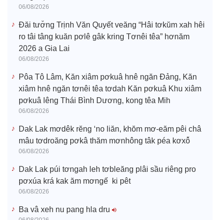
06/08/2026
Đăi tươ̆ng Trịnh Văn Quyết veăng “Hâi tơkŭm xah hêi
ro tâi tâng kuăn pơlê gâk kring Tơnêi têa” hơnăm
2026 a Gia Lai
06/08/2026
Pôa Tô Lâm, Kăn xiâm pơkuâ hnê ngăn Đảng, Kăn
xiâm hnê ngăn tơnêi têa tơdah Kăn pơkuâ Khu xiâm
pơkuâ lêng Thái Bình Dương, kong têa Mih
06/08/2026
Dak Lak mơdêk rĕng ‘no liăn, khŏm mơ-eăm pêi châ
mâu tơdroăng pơkâ thăm mơnhông tâk péa kơxô̆
06/08/2026
Dak Lak púi tơngah leh tơbleăng plâi sầu riêng pro
pơxúa krá kak ăm mơngế ki pêt
06/08/2026
Ba vâ xeh nu pang hla dru