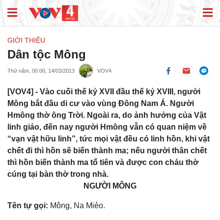
GIỚI THIỆU
Dân tộc Mông
Thứ năm, 00:00, 14/03/2013
VOV4
[VOV4] - Vào cuối thế kỷ XVII đầu thế kỷ XVIII, người
Mông bắt đầu di cư vào vùng Đông Nam Á. Người
Hmông thờ ông Trời. Ngoài ra, do ảnh hưởng của Vật
linh giáo, đến nay người Hmông vẫn có quan niệm về
“vạn vật hữu linh”, tức mọi vật đều có linh hồn, khi vật
chết đi thì hồn sẽ biến thành ma; nếu người thân chết
thì hồn biến thành ma tổ tiên và được con cháu thờ
cúng tại bàn thờ trong nhà.
NGƯỜI MÔNG
Tên tự gọi:
Mông, Na Miẻo.