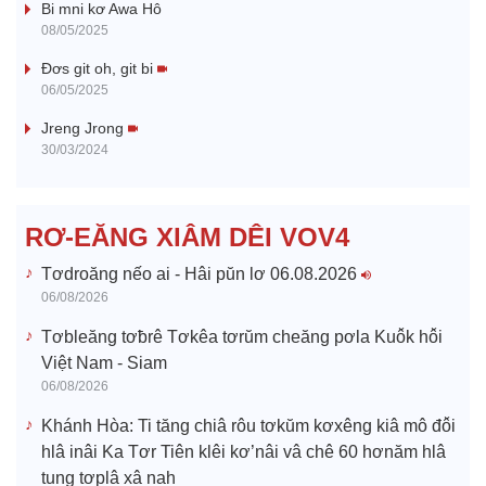
Bi mni kơ Awa Hô
y
08/05/2025
V
Đơs git oh, git bi
06/05/2025
i
Jreng Jrong
30/03/2024
d
e
RƠ-EĂNG XIÂM DÊI VOV4
o
Tơdroăng nếo ai - Hâi pŭn lơ 06.08.2026
06/08/2026
Tơbleăng tơƀrê Tơkêa tơrŭm cheăng pơla Kuô̆k hô̆i
Việt Nam - Siam
06/08/2026
Khánh Hòa: Ti tăng chiâ rôu tơkŭm kơxêng kiâ mô đô̆i
hlâ inâi Ka Tơr Tiên klêi kơ’nâi vâ chê 60 hơnăm hlâ
tung tơplâ xâ nah