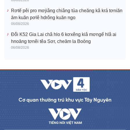
06/08/2026
Rơtế pêi pro mơjiâng chiâng túa cheăng kâ krá tơniăn
ăm kuăn pơlê hdrông kuăn ngo
06/08/2026
Đô̆i K52 Gia Lai châ hlo 6 kơxêng kiâ mơngế hlâ ai
hnoăng tơnêi têa Sơr, cheăm Ia Boòng
06/08/2026
Cơ quan thường trú khu vực Tây Nguyên