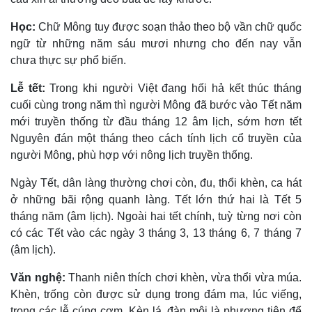
Học:
Chữ Mông tuy được soạn thảo theo bộ vần chữ quốc
ngữ từ những năm sáu mươi nhưng cho đến nay vẫn
chưa thực sự phổ biến.
Lễ tết:
Trong khi người Việt đang hối hả kết thúc tháng
cuối cùng trong năm thì người Mông đã bước vào Tết năm
mới truyền thống từ đầu tháng 12 âm lịch, sớm hơn tết
Nguyên đán một tháng theo cách tính lịch cổ truyền của
người Mông, phù hợp với nông lịch truyền thống.
Ngày Tết, dân làng thường chơi còn, đu, thổi khèn, ca hát
ở những bãi rộng quanh làng. Tết lớn thứ hai là Tết 5
tháng năm (âm lịch). Ngoài hai tết chính, tuỳ từng nơi còn
có các Tết vào các ngày 3 tháng 3, 13 tháng 6, 7 tháng 7
(âm lịch).
Văn nghệ:
Thanh niên thích chơi khèn, vừa thổi vừa múa.
Khèn, trống còn được sử dụng trong đám ma, lúc viếng,
trong các lễ cúng cơm. Kèn lá, đàn môi là phương tiện để