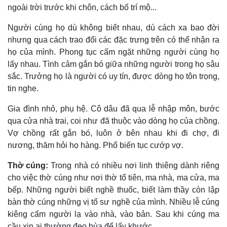
ngoài trời trước khi chôn, cách bố trí mộ...
Người cùng họ dù không biết nhau, dù cách xa bao đời
nhưng qua cách trao đổi các đặc trưng trên có thể nhận ra
họ của mình. Phong tục cấm ngặt những người cùng họ
lấy nhau. Tình cảm gắn bó giữa những người trong họ sâu
sắc. Trưởng họ là người có uy tín, được dòng họ tôn trọng,
tin nghe.
Gia đình nhỏ, phụ hệ. Cô dâu đã qua lễ nhập môn, bước
qua cửa nhà trai, coi như đã thuộc vào dòng họ của chồng.
Vợ chồng rất gắn bó, luôn ở bên nhau khi đi chợ, đi
nương, thăm hỏi họ hàng. Phổ biến tục cướp vợ.
Thờ cúng:
Trong nhà có nhiều nơi linh thiêng dành riêng
cho việc thờ cúng như nơi thờ tổ tiên, ma nhà, ma cửa, ma
bếp. Những người biết nghề thuốc, biết làm thầy còn lập
bàn thờ cúng những vị tổ sư nghề của mình. Nhiều lễ cúng
kiêng cấm người lạ vào nhà, vào bản. Sau khi cúng ma
cầu xin ai thường đeo bùa để lấy khước.