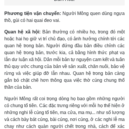
Phương tiện vận chuyển:
Người Mông quen dùng ngựa
thồ, gùi có hai quai đeo vai.
Quan hệ xã hội:
Bản thường có nhiều họ, trong đó một
hoặc hai họ giữ vị trí chủ đạo, có ảnh hưởng chính tới các
quan hệ trong bản. Người đứng đầu bản điều chỉnh các
quan hệ trong bản, trước kia, cả bằng hình thức phạt vạ
lẫn dư luận xã hội. Dân mỗi bản tự nguyện cam kết và tuân
thủ quy ước chung của bản về sản xuất, chăn nuôi, bảo vệ
rừng và việc giúp đỡ lẫn nhau. Quan hệ trong bản càng
gắn bó chặt chẽ hơn thông qua việc thờ cúng chung thổ
thần của bản.
Người Mông rất coi trọng dòng họ bao gồm những người
có chung tổ tiên. Các đặc trưng riêng với mỗi họ thể hiện ở
những nghi lễ cúng tổ tiên, ma cửa, ma mụ... như số lượng
và cách bày bát cúng, bài cúng, nơi cúng, ở các nghi lễ ma
chay như cách quàn người chết trong nhà, cách để xác