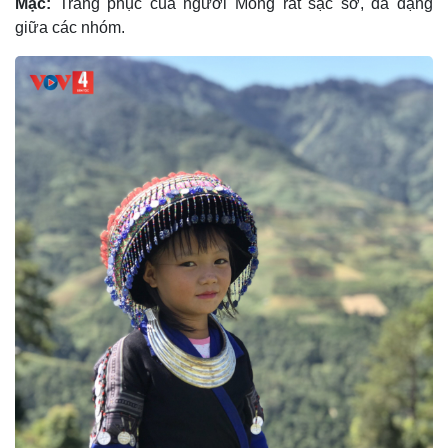
Mặc:
Trang phục của người Mông rất sặc sỡ, đa dạng
giữa các nhóm.