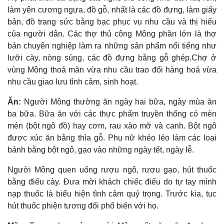
làm yên cương ngựa, đồ gỗ, nhất là các đồ đựng, làm giấy
bản, đồ trang sức bằng bạc phục vụ nhu cầu và thị hiếu
của người dân. Các thợ thủ công Mông phần lớn là thợ
bán chuyên nghiệp làm ra những sản phẩm nổi tiếng như
lưỡi cày, nòng súng, các đồ đựng bằng gỗ ghép.Chợ ở
vùng Mông thoả mãn vừa nhu cầu trao đổi hàng hoá vừa
nhu cầu giao lưu tình cảm, sinh hoạt.
Ăn:
Người Mông thường ăn ngày hai bữa, ngày mùa ăn
ba bữa. Bữa ăn với các thực phẩm truyền thống có mèn
mén (bột ngô đồ) hay cơm, rau xào mỡ và canh. Bột ngô
được xúc ăn bằng thìa gỗ. Phụ nữ khéo léo làm các loại
bánh bằng bột ngô, gạo vào những ngày tết, ngày lễ.
Người Mông quen uống rượu ngô, rượu gạo, hút thuốc
bằng điếu cày. Ðưa mời khách chiếc điếu do tự tay mình
nạp thuốc là biểu hiện tình cảm quý trọng. Trước kia, tục
hút thuốc phiện tương đối phổ biến với họ.