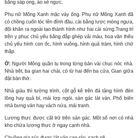
bằng sáp ong, áo xẻ ngực.
Phụ nữ Mông Xanh mặc váy ống. Phụ nữ Mông Xanh đã
có chồng cuốn tóc lên đỉnh đầu, cài bằng lược móng ngựa,
đội khăn ra ngoài tạo thành hình như hai cái sừng.Trang trí
trên y phục chủ yếu bằng đắp ghép vải màu, hoa văn thêu
chủ yếu hình con ốc, hình vuông, hình quả trám, hình chữ
thập.
Ở:
Người Mông quần tụ trong từng bản vài chục nóc nhà.
Nhà trệt, ba gian hai chái, có từ hai đến ba cửa. Gian giữa
đặt bàn thờ.
Nhà giàu thì tường trình, cột gỗ kê trên đá tảng hình đèn
lồng hay quả bí, mái lợp ngói, sàn gác lát ván. Phổ biến
nhà bưng ván hay vách nứa, mái tranh.
Lương thực được cất trữ trên sàn gác. Một số nơi có nhà
kho chứa lương thực ở ngay cạnh nhà.
Chuồng gia súc được lát ván cao ráo, sạch sẽ.