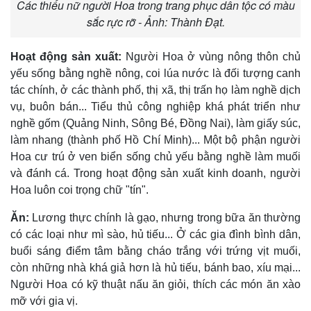
Các thiếu nữ người Hoa trong trang phục dân tộc có màu
sắc rực rỡ - Ảnh: Thành Đạt.
Hoạt động sản xuất:
Người Hoa ở vùng nông thôn chủ
yếu sống bằng nghề nông, coi lúa nước là đối tượng canh
tác chính, ở các thành phố, thị xã, thị trấn họ làm nghề dịch
vụ, buôn bán... Tiểu thủ công nghiệp khá phát triển như
nghề gốm (Quảng Ninh, Sông Bé, Ðồng Nai), làm giấy súc,
làm nhang (thành phố Hồ Chí Minh)... Một bộ phận người
Hoa cư trú ở ven biển sống chủ yếu bằng nghề làm muối
và đánh cá. Trong hoạt động sản xuất kinh doanh, người
Hoa luôn coi trọng chữ "tín".
Ăn:
Lương thực chính là gạo, nhưng trong bữa ăn thường
có các loại như mì sào, hủ tiếu... Ở các gia đình bình dân,
buổi sáng điểm tâm bằng cháo trắng với trứng vịt muối,
còn những nhà khá giả hơn là hủ tiếu, bánh bao, xíu mại...
Người Hoa có kỹ thuật nấu ăn giỏi, thích các món ăn xào
mỡ với gia vị.