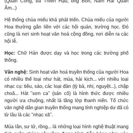
(Quan Công, bà Thiên Hậu, ông Bổn, Nam Hải Quan
Âm...)
Hệ thống chùa miếu khá phát triển. Chùa miếu của người
Hoa thường gắn liền với các hội quán, trường học. Ðó
cũng là nơi sinh hoạt văn hoá cộng đồng, nơi diễn ra các
hội lễ.
Học:
Chữ Hán được dạy và học trong các trường phổ
thông.
Văn nghệ:
Sinh hoạt văn hoá truyền thống của người Hoa
có nhiều thể loại như hát, múa, hài kịch... với nhiều loại
nhạc cụ: tiêu, sáo, các loại đàn (tỳ bà, nhị, nguyệt...), chập
choã... Hát "sơn ca" (sán cố) là hình thức được nhiều
người ưa chuộng, nhất là tầng lớp thanh niên. Tổ chức
văn nghệ dân gian truyền thống mang tính nghiệp dư đã có
từ lâu là các "nhạc xã".
Múa lân, sư tử, rồng... là những loại hình nghệ thuật mang