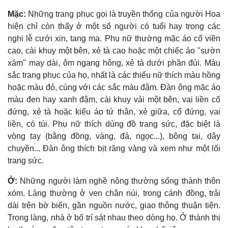
Mặc:
Những trang phục gọi là truyền thống của người Hoa
hiện chỉ còn thấy ở một số người có tuổi hay trong các
nghi lễ cưới xin, tang ma. Phụ nữ thường mặc áo cổ viền
cao, cài khuy một bên, xẻ tà cao hoặc một chiếc áo "sườn
xám" may dài, ôm ngang hông, xẻ tà dưới phần đùi. Màu
sắc trang phục của họ, nhất là các thiếu nữ thích màu hồng
hoặc màu đỏ, cùng với các sắc màu đậm. Ðàn ông mặc áo
màu đen hay xanh đậm, cài khuy vải một bên, vai liền cổ
đứng, xẻ tà hoặc kiểu áo tứ thân, xẻ giữa, cổ đứng, vai
liền, có túi. Phụ nữ thích dùng đồ trang sức, đặc biệt là
vòng tay (bằng đồng, vàng, đá, ngọc...), bông tai, dây
chuyền... Ðàn ông thích bịt răng vàng và xem như một lối
trang sức.
Ở:
Những người làm nghề nông thường sống thành thôn
xóm. Làng thường ở ven chân núi, trong cánh đồng, trải
dài trên bờ biển, gần nguồn nước, giao thông thuận tiện.
Trong làng, nhà ở bố trí sát nhau theo dòng họ. Ở thành thị