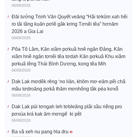
06/08/2026
Đăi tươ̆ng Trịnh Văn Quyết veăng “Hâi tơkŭm xah hêi
ro tâi tâng kuăn pơlê gâk kring Tơnêi têa” hơnăm
2026 a Gia Lai
06/08/2026
Pôa Tô Lâm, Kăn xiâm pơkuâ hnê ngăn Đảng, Kăn
xiâm hnê ngăn tơnêi têa tơdah Kăn pơkuâ Khu xiâm
pơkuâ lêng Thái Bình Dương, kong têa Mih
06/08/2026
Dak Lak mơdêk rĕng ‘no liăn, khŏm mơ-eăm pêi châ
mâu tơdroăng pơkâ thăm mơnhông tâk péa kơxô̆
06/08/2026
Dak Lak púi tơngah leh tơbleăng plâi sầu riêng pro
pơxúa krá kak ăm mơngế ki pêt
06/08/2026
Ba vâ xeh nu pang hla dru