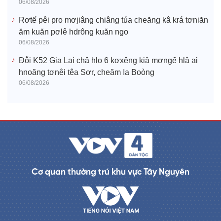
06/08/2026
Rơtế pêi pro mơjiâng chiâng túa cheăng kâ krá tơniăn
ăm kuăn pơlê hdrông kuăn ngo
06/08/2026
Đô̆i K52 Gia Lai châ hlo 6 kơxêng kiâ mơngế hlâ ai
hnoăng tơnêi têa Sơr, cheăm Ia Boòng
06/08/2026
Cơ quan thường trú khu vực Tây Nguyên