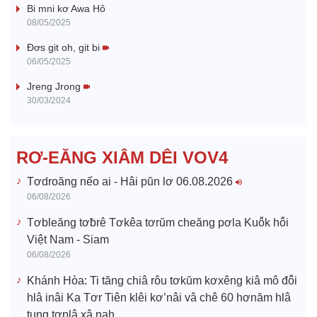
Bi mni kơ Awa Hô
y
08/05/2025
V
Đơs git oh, git bi
06/05/2025
i
Jreng Jrong
30/03/2024
d
e
RƠ-EĂNG XIÂM DÊI VOV4
o
Tơdroăng nếo ai - Hâi pŭn lơ 06.08.2026
06/08/2026
Tơbleăng tơƀrê Tơkêa tơrŭm cheăng pơla Kuô̆k hô̆i
Việt Nam - Siam
06/08/2026
Khánh Hòa: Ti tăng chiâ rôu tơkŭm kơxêng kiâ mô đô̆i
hlâ inâi Ka Tơr Tiên klêi kơ’nâi vâ chê 60 hơnăm hlâ
tung tơplâ xâ nah