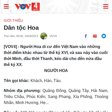
GIỚI THIỆU
Dân tộc Hoa
Thứ năm, 00:00, 14/03/2013
VOV4
[VOV4] - Người Hoa di cư đến Việt Nam vào những
thời điểm khác nhau từ thế kỷ XVI, và sau này vào cuối
thời Minh, đầu thời Thanh, kéo dài cho đến nửa đầu
thế kỷ XX.
NGƯỜI HOA
Tên gọi khác:
Khách, Hán, Tàu.
Nhóm địa phương:
Quảng Ðông, Quảng Tây, Hải Nam,
Triều Châu, Phúc Kiến, Sang Phang, Xìa Phống, Thoòng
Nhằn, Minh Hương, Hẹ...