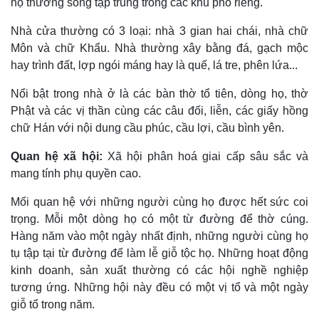
họ thường sống tập trung trong các khu phố riêng.
Nhà cửa thường có 3 loại: nhà 3 gian hai chái, nhà chữ
Môn và chữ Khẩu. Nhà thường xây bằng đá, gạch mộc
hay trình đất, lợp ngói máng hay là quế, lá tre, phên lứa...
Nổi bật trong nhà ở là các bàn thờ tổ tiên, dòng họ, thờ
Phật và các vị thần cùng các câu đối, liễn, các giấy hồng
chữ Hán với nội dung cầu phúc, cầu lợi, cầu bình yên.
Quan hệ xã hội:
Xã hội phân hoá giai cấp sâu sắc và
mang tính phụ quyền cao.
Mối quan hệ với những người cùng họ được hết sức coi
trọng. Mỗi một dòng họ có một từ đường để thờ cúng.
Hàng năm vào một ngày nhất định, những người cùng họ
tụ tập tại từ đường để làm lễ giỗ tộc họ. Những hoạt động
kinh doanh, sản xuất thường có các hội nghề nghiệp
tương ứng. Những hội này đều có một vị tổ và một ngày
giỗ tổ trong năm.