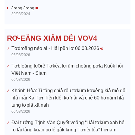
i
Jreng Jrong
30/03/2024
d
e
RƠ-EĂNG XIÂM DÊI VOV4
o
Tơdroăng nếo ai - Hâi pŭn lơ 06.08.2026
06/08/2026
Tơbleăng tơƀrê Tơkêa tơrŭm cheăng pơla Kuô̆k hô̆i
Việt Nam - Siam
06/08/2026
Khánh Hòa: Ti tăng chiâ rôu tơkŭm kơxêng kiâ mô đô̆i
hlâ inâi Ka Tơr Tiên klêi kơ’nâi vâ chê 60 hơnăm hlâ
tung tơplâ xâ nah
06/08/2026
Đăi tươ̆ng Trịnh Văn Quyết veăng “Hâi tơkŭm xah hêi
ro tâi tâng kuăn pơlê gâk kring Tơnêi têa” hơnăm