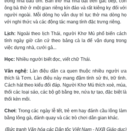
trong nhà đau ốm. Bàn thờ ma nhà đặt trên gác bếp, còn
ông bà thờ ở một gian riêng kín đáo và rất kiêng kỵ đối với
người ngoài. Mỗi dòng họ vẫn duy trì tục thờ ma dòng họ
với nghi thức và các động tác mang tính đặc trưng riêng.
Lịch:
Ngoài theo lịch Thái, người Khơ Mú phổ biến cách
tính ngày giờ căn cứ theo bảng cà la để vận dụng trong
việc dựng nhà, cưới gả...
Học:
Nhiều người biết đọc, viết chữ Thái.
Văn nghệ:
Làn điệu dân ca quen thuộc nhiều người ưa
thích là Tơm. Làn điệu này mang đậm tính sử thi, trữ tình.
Cách hát theo kiểu đối đáp. Người Khơ Mú thích xoè, múa,
thổi các loại sáo, các bộ gõ bằng tre, nứa tự tạo, đặc biệt là
thổi kèn môi.
Chơi:
Trong các ngày lễ tết, trẻ em hay đánh cầu lông làm
bằng lông gà, đánh quay và các trò chơi dân gian khác.
(Bức tranh Văn hóa các Dân tộc Việt Nam - NXB Giáo dục)