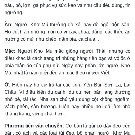
trâu, bò, lợn, gà phục vụ sức kéo và nhu cầu tiêu dùng, tín
ngưỡng.
Ăn:
Người Khơ Mú thường đồ xôi hay đồ ngô, độn sắn.
Họ thích ăn những món có vị cay, chua, đắng, các thức ăn
nướng có mùi như chẻo, nậm pịa, cá chua...
Mặc:
Người Khơ Mú mặc giống người Thái, nhưng có
điều khác là cách trang trí những hàng tiền bạc và vỏ ốc ở
phía thân áo của phụ nữ. Ngày nay, phần lớn người Khơ
Mú, nhất là nam giới đều ăn mặc theo người Việt.
Ở:
Hiện nay họ cư trú tại các tỉnh: Yên Bái, Sơn La, Lai
Châu. Vì điều kiện du canh, du cư nên bản làng thường
nhỏ bé, rải rác. Nhà sàn chủ yếu dùng cột không ngoãm,
vách phên, sàn bương. Hiện nay nhiều nơi đã làm nhà
khang trang, vững chãi hơn.
Phương tiện vận chuyển:
Cơ bản là gùi có dây đeo trên
trán, có ách và các loại túi đeo, bộ phận người Khơ Mú