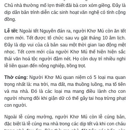
Chủ nhà thường mổ lợn thiết đãi bà con xóm giềng. Ðây là
dịp dân bản trình diễn các sinh hoạt văn nghệ có tính cộng
đồng.
Lễ tết:
Ngoài tết Nguyên đán ra, người Khơ Mú còn ăn tết
cơm mới. Tết được tổ chức sau vụ gặt tháng 10 âm lịch.
Ðây là dịp vui của cả bản sau một thời gian lao động mệt
nhọc. Tết cơm mới của người Khơ Mú thể hiện hiện sắc
thái văn hoá tộc người đậm nét. Họ còn duy trì nhiều nghi
lễ liên quan đến nông nghiệp, trồng trọt.
Thờ cúng:
Người Khơ Mú quan niệm có 5 loại ma quan
trọng nhất là: ma trời, ma đất, ma thuồng luồng, ma tổ tiên
và ma nhà. Ðó là các loại ma mang điều lành cho con
người nhưng đôi khi giận dữ có thể gây tai hoạ trừng phạt
con người.
Ngoài lễ cúng mường, người Khơ Mú còn lễ cúng bản,
đặc biệt là lễ cúng ma nhà trong các dịp tết và khi con cháu