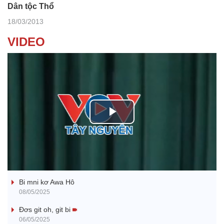
Dân tộc Thổ
18/03/2013
VIDEO
P
l
Ba ối dê̆ Dam Teang
a
Bi mni kơ Awa Hô
y
08/05/2025
V
Đơs git oh, git bi
06/05/2025