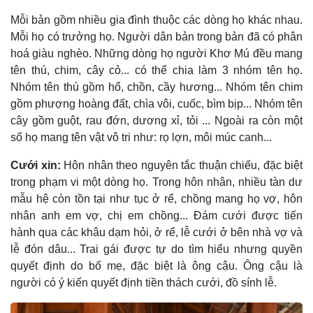
Mỗi bản gồm nhiều gia đình thuộc các dòng họ khác nhau.
Mỗi họ có trưởng họ. Người dân bản trong bản đã có phân
hoá giàu nghèo. Những dòng họ người Khơ Mú đều mang
tên thú, chim, cây cỏ... có thể chia làm 3 nhóm tên họ.
Nhóm tên thú gồm hổ, chồn, cầy hương... Nhóm tên chim
gồm phượng hoàng đất, chìa vôi, cuốc, bìm bịp... Nhóm tên
cây gồm guột, rau đớn, dương xỉ, tỏi ... Ngoài ra còn một
số họ mang tên vật vô tri như: rọ lợn, môi múc canh...
Cưới xin:
Hôn nhân theo nguyên tắc thuận chiếu, đặc biệt
trong phạm vi một dòng họ. Trong hôn nhân, nhiều tàn dư
mẫu hệ còn tồn tại như tục ở rể, chồng mang họ vợ, hôn
nhân anh em vợ, chị em chồng... Ðám cưới được tiến
hành qua các khâu dạm hỏi, ở rể, lễ cưới ở bên nhà vợ và
lễ đón dâu... Trai gái được tự do tìm hiểu nhưng quyền
quyết định do bố mẹ, đặc biệt là ông cậu. Ông cậu là
người có ý kiến quyết định tiền thách cưới, đồ sính lễ.