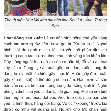
Thanh niên Khơ Mú trên địa bàn tỉnh Sơn La - Ảnh: Trường
Sơn.
Hoạt động sản xuất:
Là cư dân sinh sống chủ yếu bằng
canh tác nương rẫy nên được gọi là "Xá ăn lửa". Ngoài
hình thái du canh du cư là chủ yếu, bộ phận định cư
thường canh tác nương theo chu trình vòng tròn khép kín.
Cây trồng ngoài lúa ngô ra còn có bầu bí, đỗ và các loại
cây có củ. Công cụ sản xuất gồm rìu, dao, cuốc, trong đó
đáng lưu ý nhất là chiếc gậy chọc lỗ. Hoặc gậy đơn hoặc
gậy kép (bịt sắt) có thể dùng nhiều năm. Hái lượm và săn
bắn vẫn có vai trò quan trọng trong đời sống kinh tế. Nghề
phụ gia đình chủ yếu là đan lát đồ gia dụng. Một số nơi biết
thêm nghề rèn, mộc, dệt vải. Việc trao đổi, mua bán chủ
yếu là hình thức hàng đổi hàng. Vỏ ốc "kxoong" trước kia
được coi như vật ngang giá. Người Khơ Mú chăn nuôi