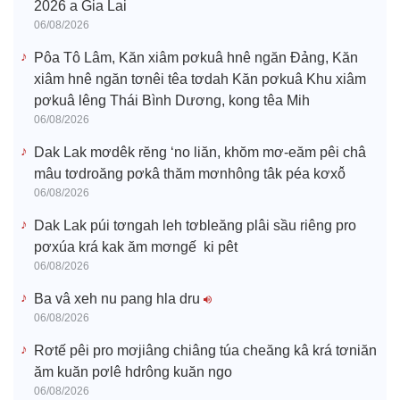
2026 a Gia Lai
06/08/2026
Pôa Tô Lâm, Kăn xiâm pơkuâ hnê ngăn Đảng, Kăn
xiâm hnê ngăn tơnêi têa tơdah Kăn pơkuâ Khu xiâm
pơkuâ lêng Thái Bình Dương, kong têa Mih
06/08/2026
Dak Lak mơdêk rĕng ‘no liăn, khŏm mơ-eăm pêi châ
mâu tơdroăng pơkâ thăm mơnhông tâk péa kơxô̆
06/08/2026
Dak Lak púi tơngah leh tơbleăng plâi sầu riêng pro
pơxúa krá kak ăm mơngế ki pêt
06/08/2026
Ba vâ xeh nu pang hla dru
06/08/2026
Rơtế pêi pro mơjiâng chiâng túa cheăng kâ krá tơniăn
ăm kuăn pơlê hdrông kuăn ngo
06/08/2026