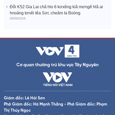
Đô̆i K52 Gia Lai châ hlo 6 kơxêng kiâ mơngế hlâ ai
hnoăng tơnêi têa Sơr, cheăm Ia Boòng
06/08/2026
Cơ quan thường trú khu vực Tây Nguyên
Giám đốc: Lê Hải Sơn
Phó Giám đốc: Hà Mạnh Thắng - Phó Giám đốc: Phạm
Thị Thúy Ngọc