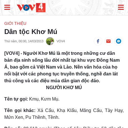
GIỚI THIỆU
Dân tộc Khơ Mú
Thứ năm, 00:00, 14/03/2013
VOV4
[VOV4] - Người Khơ Mú là một trong những cư dân
bản địa sinh sống lâu đời nhất tại khu vực Đông Nam
Á, bao gồm cả Việt Nam và Lào. Nền văn hóa của họ
nổi bật với các phong tục truyền thống, nghề đan lát
thủ công và các điệu múa dân gian độc đáo.
NGƯỜI KHƠ MÚ
Tên tự gọi:
Kmụ, Kưm Mụ.
Tên gọi khác:
Xá Cẩu, Khạ Klẩu, Mãng Cẩu, Tày Hạy,
Mứn Xen, Pu Thềnh, Tềnh.