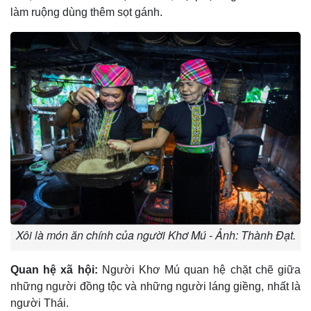
làm ruộng dùng thêm sọt gánh.
Xôi là món ăn chính của người Khơ Mú - Ảnh: Thành Đạt.
Quan hệ xã hội:
Người Khơ Mú quan hệ chặt chẽ giữa
những người đồng tộc và những người láng giềng, nhất là
người Thái.