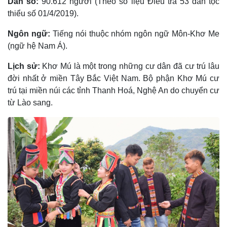
Dân số:
90.612 người (Theo số liệu Điều tra 53 dân tộc
thiểu số 01/4/2019).
Ngôn ngữ:
Tiếng nói thuộc nhóm ngôn ngữ Môn-Khơ Me
(ngữ hệ Nam Á).
Lịch sử:
Khơ Mú là một trong những cư dân đã cư trú lâu
đời nhất ở miền Tây Bắc Việt Nam. Bộ phận Khơ Mú cư
trú tại miền núi các tỉnh Thanh Hoá, Nghệ An do chuyển cư
từ Lào sang.