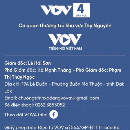
Cơ quan thường trú khu vực Tây Nguyên
Giám đốc: Lê Hải Sơn
Phó Giám đốc: Hà Mạnh Thắng - Phó Giám đốc: Phạm
Thị Thúy Ngọc
Địa chỉ: 19A Lê Duẩn - Phường Buôn Ma Thuột - tỉnh Dak
Lak
Email: chuongtrinhxodangvovtn@gmail.com
Số điện thoại: 0262.3853052
Theo dõi VOV4 trên:
Giấy phép báo Điện tử VOV số 564/GP-BTTTT của Bộ