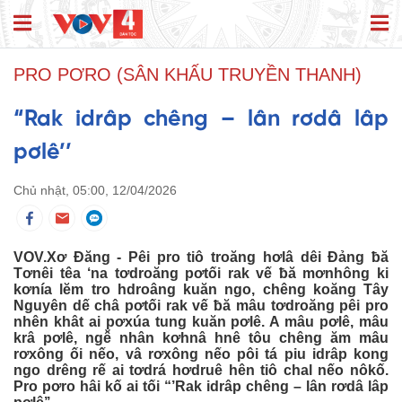
PRO PƠRO (SÂN KHẤU TRUYỀN THANH)
“Rak idrâp chêng – lân rơdâ lâp
pơlê’’
Chủ nhật, 05:00, 12/04/2026
VOV.Xơ Đăng - Pêi pro tiô troăng hơlâ dêi Đảng ƀă
Tơnêi têa ‘na tơdroăng pơtối rak vế ƀă mơnhông ki
kơnía lĕm tro hdroâng kuăn ngo, chêng koăng Tây
Nguyên dế châ pơtối rak vế ƀă mâu tơdroăng pêi pro
nhên khât ai pơxúa tung kuăn pơlê. A mâu pơlê, mâu
krâ pơlê, ngê̆ nhân kơhnâ hnê tôu chêng ăm mâu
rơxông ối nếo, vâ rơxông nếo pôi tá piu idrâp kong
ngo drêng rế ai tơdrá hơdruê hên tiô chal nếo nôkố.
Pro pơro hâi kố ai tối “’Rak idrâp chêng – lân rơdâ lâp