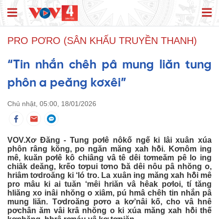
PRO PƠRO (SÂN KHẤU TRUYỀN THANH)
“Tin nhắn chêh pâ mung liăn tung
phôn a peăng kơxêi”
Chủ nhật, 05:00, 18/01/2026
VOV.Xơ Đăng - Tung pơlê nôkố ngế ki lâi xuân xúa
phôn râng kŏng, po ngăn măng xah hô̆i. Kơnôm ing
mê, kuăn pơlê kô chiâng vâ tê dêi tơmeăm pê lo ing
chiâk deăng, krếo tơpui tơno ƀă dêi nôu pâ nhŏng o,
hriâm tơdroăng ki ‘ló tro. La xuân ing măng xah hô̆i mê
pro mâu ki ai tuăn ‘mêi hriăn vâ hêak pơloi, tí tăng
hliăng xo inâi nhŏng o xiâm, pú hmâ chêh tin nhắn pâ
mung liăn. Tơdroăng pơro a kơ’nâi kố, cho vâ hnê
pơchân ăm vâi krâ nhŏng o ki xúa măng xah hô̆i thế