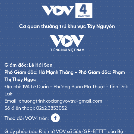
Cơ quan thường trú khu vực Tây Nguyên
Giám đốc: Lê Hải Sơn
Phó Giám đốc: Hà Mạnh Thắng - Phó Giám đốc: Phạm
Thị Thúy Ngọc
Địa chỉ: 19A Lê Duẩn - Phường Buôn Ma Thuột - tỉnh Dak
Lak
Email: chuongtrinhxodangvovtn@gmail.com
Số điện thoại: 0262.3853052
Theo dõi VOV4 trên:
Giấy phép báo Điện tử VOV số 564/GP-BTTTT của Bộ