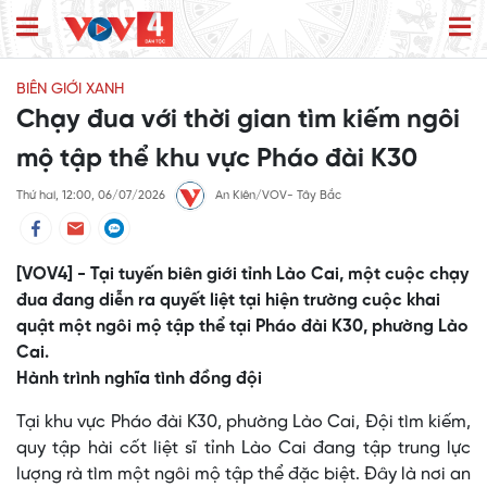
BIÊN GIỚI XANH
Chạy đua với thời gian tìm kiếm ngôi
mộ tập thể khu vực Pháo đài K30
Thứ hai, 12:00, 06/07/2026
An Kiên/VOV- Tây Bắc
[VOV4] - Tại tuyến biên giới tỉnh Lào Cai, một cuộc chạy
đua đang diễn ra quyết liệt tại hiện trường cuộc khai
quật một ngôi mộ tập thể tại Pháo đài K30, phường Lào
Cai.
Hành trình nghĩa tình đồng đội
Tại khu vực Pháo đài K30, phường Lào Cai, Đội tìm kiếm,
quy tập hài cốt liệt sĩ tỉnh Lào Cai đang tập trung lực
lượng rà tìm một ngôi mộ tập thể đặc biệt. Đây là nơi an