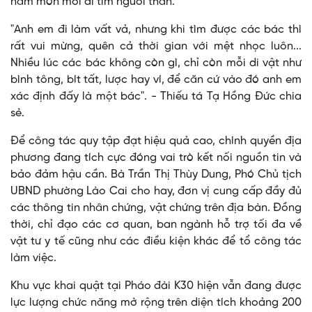
năm mòn mỏi đi tìm người thân.
"Anh em đi làm vất vả, nhưng khi tìm được các bác thì
rất vui mừng, quên cả thời gian với mệt nhọc luôn...
Nhiều lúc các bác không còn gì, chỉ còn mỗi di vật như
bình tông, bít tất, lược hay ví, để căn cứ vào đó anh em
xác định đấy là một bác". - Thiếu tá Tạ Hồng Đức chia
sẻ.
Để công tác quy tập đạt hiệu quả cao, chính quyền địa
phương đang tích cực đóng vai trò kết nối nguồn tin và
bảo đảm hậu cần. Bà Trần Thị Thùy Dung, Phó Chủ tịch
UBND phường Lào Cai cho hay, đơn vị cung cấp đầy đủ
các thông tin nhân chứng, vật chứng trên địa bàn. Đồng
thời, chỉ đạo các cơ quan, ban ngành hỗ trợ tối đa về
vật tư y tế cũng như các điều kiện khác để tổ công tác
làm việc.
Khu vực khai quật tại Pháo đài K30 hiện vẫn đang được
lực lượng chức năng mở rộng trên diện tích khoảng 200