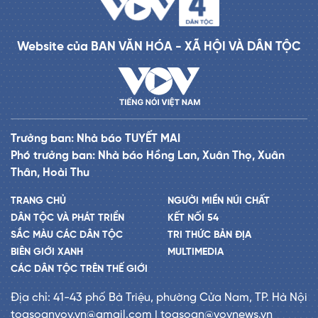
Website của BAN VĂN HÓA - XÃ HỘI VÀ DÂN TỘC
Trưởng ban: Nhà báo TUYẾT MAI
Phó trưởng ban: Nhà báo Hồng Lan, Xuân Thọ, Xuân
Thân, Hoài Thu
TRANG CHỦ
NGƯỜI MIỀN NÚI CHẤT
DÂN TỘC VÀ PHÁT TRIỂN
KẾT NỐI 54
SẮC MÀU CÁC DÂN TỘC
TRI THỨC BẢN ĐỊA
BIÊN GIỚI XANH
MULTIMEDIA
CÁC DÂN TỘC TRÊN THẾ GIỚI
Địa chỉ: 41-43 phố Bà Triệu, phường Cửa Nam, TP. Hà Nội
toasoanvov.vn@gmail.com | toasoan@vovnews.vn