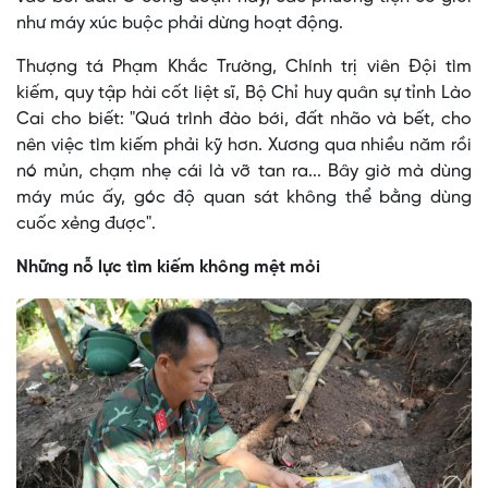
như máy xúc buộc phải dừng hoạt động.
Thượng tá Phạm Khắc Trường, Chính trị viên Đội tìm
kiếm, quy tập hài cốt liệt sĩ, Bộ Chỉ huy quân sự tỉnh Lào
Cai cho biết: "Quá trình đào bới, đất nhão và bết, cho
nên việc tìm kiếm phải kỹ hơn. Xương qua nhiều năm rồi
nó mủn, chạm nhẹ cái là vỡ tan ra... Bây giờ mà dùng
máy múc ấy, góc độ quan sát không thể bằng dùng
cuốc xẻng được".
Những nỗ lực tìm kiếm không mệt mỏi