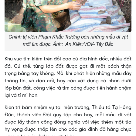
Chính trị viên Phạm Khắc Trường bên những mẫu di vật
mới tìm được. Ảnh: An Kiên/VOV- Tây Bắc
Khu vực tìm kiếm trên đồi cao có địa hình dốc, nhiều đất
đá. Cứ thế, từng lớp đất được gạt đi một cách thận
trọng bằng tay không. Mỗi khi phát hiện những mẩu dây
thông tin, vỏ đạn cối, hay các vật dụng cá nhân dưới
lớp bùn đất, công việc rà tìm càng được tiến hành chậm
lại và tỉ mỉ hơn.
Kiên trì bám nhiệm vụ tại hiện trường, Thiếu tá Tạ Hồng
Đức, thành viên Đội quy tập cho hay, mỗi mẫu di vật
được lấy thành công đồng nghĩa với việc thêm một tia
hy vọng được thắp lên cho các gia đình đã hàng chục