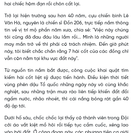
hai chiếc hòm đạn rồi chôn cất lại.
Trở lại hiện trường sau hơn 40 năm, cựu chiến binh Lê
Văn Hà, nguyên là chiến sĩ Đồn 206, trực tiếp nắm thông
tin về vị trí mộ phần năm xưa, chia sẻ: "Việc này chúng
tôi cũng đã đau đáu lâu lắm rồi... Mình là những người
may mắn trở về thì phải có trách nhiệm. Đến giờ phút
này, tôi biết chắc chắn rằng 7 hài cốt của các đồng chí
vẫn còn nằm tại khu vực đất này".
Từ nguồn tin nắm bắt được, công cuộc khai quật tìm
kiếm hài cốt liệt sỹ được tiến hành. Điều kiện thời tiết
vùng phên dậu Tổ quốc những ngày này vô cùng khắc
nghiệt, sau những trận mưa rào liên tiếp khiến đất đồi
ngấm nước, nhão nhoét, thì cái nắng bỏng rát gần 40
độ ập tới.
Dưới hố sâu, chốc chốc lại thấy có thành viên trong Đội
cởi áo vắt kiệt mồ hôi rồi tiếp tục cầm cuốc, xẻng lao
vào bới đất. Ở công đoạn này, các phương tiện cơ giới