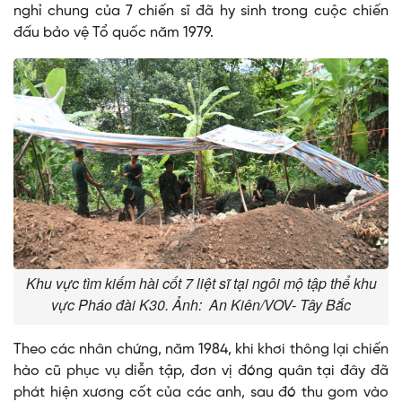
nghỉ chung của 7 chiến sĩ đã hy sinh trong cuộc chiến
đấu bảo vệ Tổ quốc năm 1979.
Khu vực tìm kiếm hài cốt 7 liệt sĩ tại ngôi mộ tập thể khu
vực Pháo đài K30. Ảnh: An Kiên/VOV- Tây Bắc
Theo các nhân chứng, năm 1984, khi khơi thông lại chiến
hào cũ phục vụ diễn tập, đơn vị đóng quân tại đây đã
phát hiện xương cốt của các anh, sau đó thu gom vào