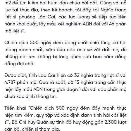
m2 để tìm kiếm hai hòm đạn chứa hài cốt. Cùng với nỗ
lực tại thực địa, theo kế hoạch, tới đây, tại Nghĩa trang
liệt sĩ phường Lào Cai, các lực lượng sẽ tiếp tục tiến
hành khai quật, lấy mẫu xét nghiệm ADN đối với 46 phần
mộ liệt sĩ.
Chiến dịch 500 ngày đêm đang chắt chiu từng cơ hội
mong manh nhất, sớm đưa các anh về với đất mẹ, để
những cái tên không bị lãng quên sau bao năm đằng
đẵng đợi chờ.
Được biết, tỉnh Lào Cai hiện có 32 nghĩa trang liệt sĩ với
4.787 phần mộ. Qua rà soát, có 15 nghĩa trang cần thực
hiện lấy mẫu ADN trong giai đoạn 1 đối với các phần mộ
chưa xác định thông tin.
Triển khai "Chiến dịch 500 ngày đêm đẩy mạnh thực
hiện tìm kiếm, quy tập và xác định danh tính hài cốt liệt
sĩ", Bộ Chỉ huy Quân sự tỉnh đã huy động gần 2.300 lượt
cán bộ, chiến sĩ tham gia.