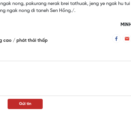
gak nong, pakurang nerak brei tathuak, jeng ye ngak hu tui
ang ngak nong di taneh Sen Hồng./.
MINH
ng cao
phát thải thấp