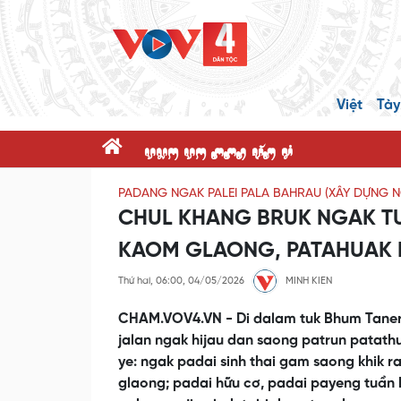
Việt
Tày
dnK dK ppR x@P c'
PADANG NGAK PALEI PALA BAHRAU (XÂY DỰNG 
CHUL KHANG BRUK NGAK TUI
KAOM GLAONG, PATAHUAK 
Thứ hai, 06:00, 04/05/2026
MINH KIEN
CHAM.VOV4.VN - Di dalam tuk Bhum Tanera
jalan ngak hijau dan saong patrun patath
ye: ngak padai sinh thai gam saong khik 
glaong; padai hữu cơ, padai payeng tuần