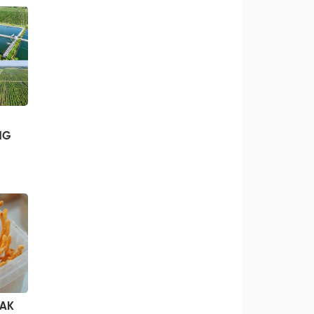
NG
JAK