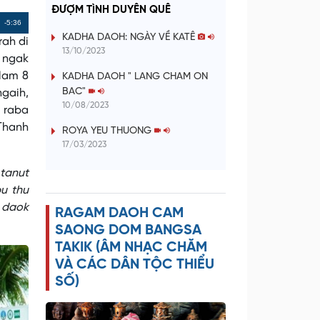
a
ĐƯỢM TÌNH DUYÊN QUÊ
Remaining
-5:36
y
KADHA DAOH: NGÀY VỀ KATÊ
rah di
Time
13/10/2023
 ngak
V
alam 8
KADHA DAOH " LANG CHAM ON
BAC"
ngaih,
i
10/08/2023
n raba
 Thanh
d
ROYA YEU THUONG
17/03/2023
e
 tanut
bu thu
o
a daok
RAGAM DAOH CAM
SAONG DOM BANGSA
TAKIK (ÂM NHẠC CHĂM
VÀ CÁC DÂN TỘC THIỂU
SỐ)