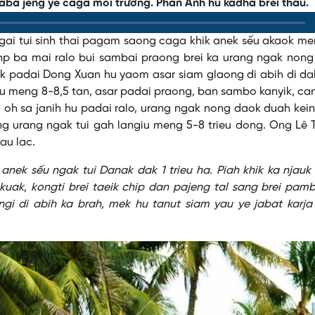
aba jeng ye caga môi trường. Phan Ánh hu kadha brei thau.
gai tui sinh thai pagam saong caga khik anek sếu akaok me
hp ba mai ralo bui sambai praong brei ka urang ngak nong
gak padai Dong Xuan hu yaom asar siam glaong di abih di d
 meng 8-8,5 tan, asar padai praong, ban sambo kanyik, ca
r; oh sa janih hu padai ralo, urang ngak nong daok duah kei
ng urang ngak tui gah langiu meng 5-8 trieu dong. Ong Lê
au lac.
nek sếu ngak tui Danak dak 1 trieu ha. Piah khik ka njauk
 kuak, kongti brei taeik chip dan pajeng tal sang brei pam
ngi di abih ka brah, mek hu tanut siam yau ye jabat karj