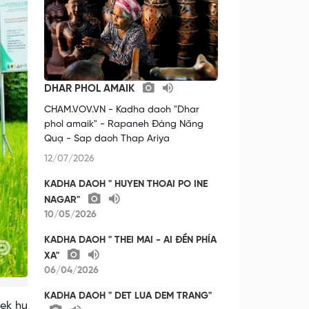
DHAR PHOL AMAIK
CHAM.VOV.VN - Kadha daoh "Dhar
phol amaik" - Rapaneh Đàng Năng
Quạ - Sap daoh Thap Ariya
12/07/2026
KADHA DAOH " HUYEN THOAI PO INE
NAGAR"
10/05/2026
KADHA DAOH " THEI MAI - AI ĐỀN PHÍA
XA"
06/04/2026
KADHA DAOH " DET LUA DEM TRANG"
mek hu