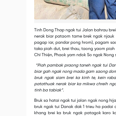
Tinh Dong Thap ngak tui Jalan bahrau bre
nerak biar pataom tame brek ngak njauk sia
pagap iar, pandar pong hrom), pagam sa
taka piah dut, brei thau, taong yaom piah 
Chí Thiện, Phaok yam ndok So ngak Nong s
“Piah pambak praong taneh ngak tui Dana
biar gah ngak nong mada gam saong dom 
bruk ngak siam brei ka kinh te, kein ra
patathuak nerak biar ka mikwa chreih nga
tinh ba tabiak”.
Bruk sa hatai ngak tui jalan ngak nong hi
bruk ngak tui Danak dak 1 trieu ha pada
khang brei ka bruk ngak patagok karo ka