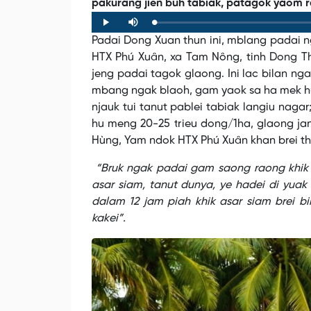
pakurang jien buh tabiak, patagok yaom r
Loaded
:
Progress
:
Play
Mute
0%
0%
Padai Dong Xuan thun ini, mblang padai n
HTX Phú Xuân, xa Tam Nông, tinh Dong T
jeng padai tagok glaong. Ini lac bilan n
mbang ngak blaoh, gam yaok sa ha mek hu
njauk tui tanut pablei tabiak langiu naga
hu meng 20-25 trieu dong/1ha, glaong ja
Hùng, Yam ndok HTX Phú Xuân khan brei th
“Bruk ngak padai gam saong raong khik a
asar siam, tanut dunya, ye hadei di yuak
dalam 12 jam piah khik asar siam brei bi
kakei”.