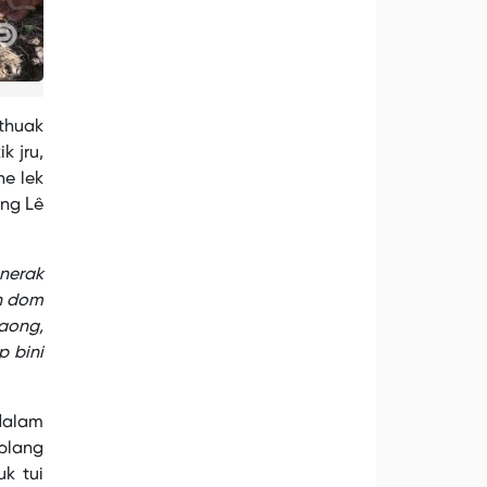
athuak
k jru,
e lek
Ong Lê
nerak
h dom
aong,
p bini
 dalam
blang
uk tui