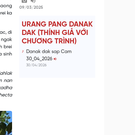
saong
09/03/2025
rei ka
URANG PANG DANAK
DAK (THÍNH GIẢ VỚI
ac, di
h ngak
CHƯƠNG TRÌNH)
h brei
Danak dak sap Cam
 sinh
30_04_2026
30/04/2026
dahlak
m nan
 kadha
 hecta