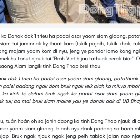
i ka Danak dak 1 trieu ha padai asar yaom siam glaong, pat
m tui jammriak ky thuat karo (tukik pajaih, tukik khak, tuki
ong majam yaom kom di nyu, jeng ye pandar iamo kong ngh
mek hu tanut njauk tui "Brah Viet hijau tathuak nerak biar". 
aong Alam langik tinh Dong Thap brei thau.
k dak 1 trieu ha padai asar yaom siam glaong, patathuak 
palei padang ngak dom bruk ngak ieik piah ka mikva mbo
ba ka kinh te dalam bruk ngak ka padai asar siam yaom gl
k tui; ba mai bruk siam makre yau ye danak dak di UB Bha
jau, tuần hoàn oh sa janih daong ka tinh Dong Thap njauk di
i asar yaom siam glaong, blaoh nyu daok padang sa baoh m
jap. Bruk ngak njauk ngak jeng peih tabiak jalan nao nja