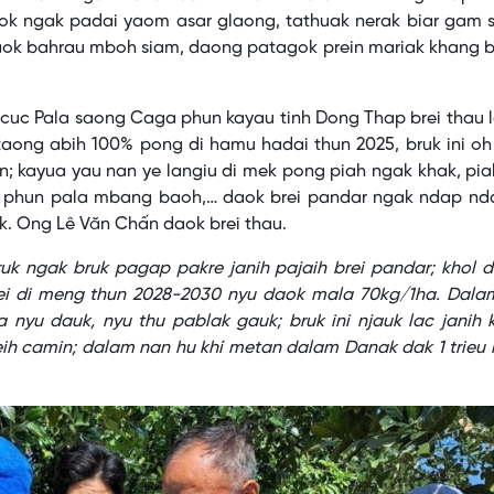
aok ngak padai yaom asar glaong, tathuak nerak biar gam 
haok bahrau mboh siam, daong patagok prein mariak khang b
uc Pala saong Caga phun kayau tinh Dong Thap brei thau l
taong abih 100% pong di hamu hadai thun 2025, bruk ini o
n; kayua yau nan ye langiu di mek pong piah ngak khak, pia
phun pala mbang baoh,… daok brei pandar ngak ndap nda
k. Ong Lê Văn Chấn daok brei thau.
uk ngak bruk pagap pakre janih pajaih brei pandar; khol 
i di meng thun 2028-2030 nyu daok mala 70kg/1ha. Dala
a nyu dauk, nyu thu pablak gauk; bruk ini njauk lac janih
ih camin; dalam nan hu khí metan dalam Danak dak 1 trieu