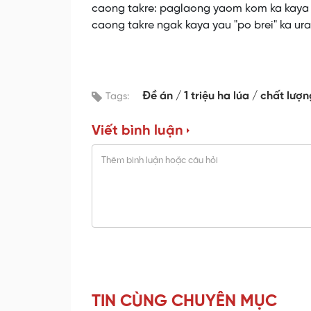
caong takre: paglaong yaom kom ka kaya n
caong takre ngak kaya yau "po brei" ka ur
Đề án
1 triệu ha lúa
chất lượ
Tags:
Viết bình luận
TIN CÙNG CHUYÊN MỤC