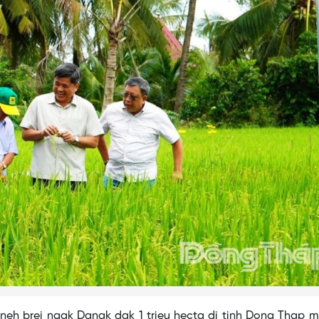
tneh brei ngak Danak dak 1 trieu hecta di tinh Dong Thap 