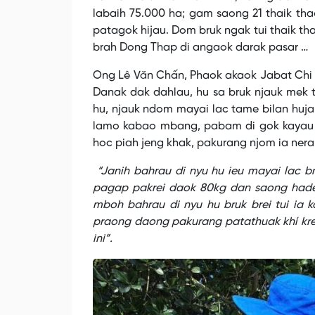
labaih 75.000 ha; gam saong 21 thaik th
patagok hijau. Dom bruk ngak tui thaik t
brah Dong Thap di angaok darak pasar …
Ong Lê Văn Chấn, Phaok akaok Jabat Chi c
Danak dak dahlau, hu sa bruk njauk mek 
hu, njauk ndom mayai lac tame bilan huja
lamo kabao mbang, pabam di gok kayau 
hoc piah jeng khak, pakurang njom ia nera
“Janih bahrau di nyu hu ieu mayai lac br
pagap pakrei daok 80kg dan saong hade
mboh bahrau di nyu hu bruk brei tui ia k
praong daong pakurang patathuak khí kre
ini”.