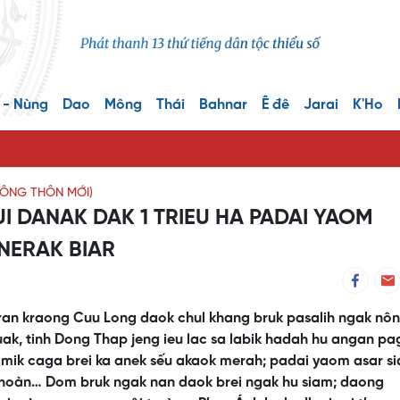
 - Nùng
Dao
Mông
Thái
Bahnar
Ê đê
Jarai
K'Ho
NÔNG THÔN MỚI)
 DANAK DAK 1 TRIEU HA PADAI YAOM
NERAK BIAR
n kraong Cuu Long daok chul khang bruk pasalih ngak nôn
uak, tinh Dong Thap jeng ieu lac sa labik hadah hu angan p
ramik caga brei ka anek sếu akaok merah; padai yaom asar s
 hoàn… Dom bruk ngak nan daok brei ngak hu siam; daong