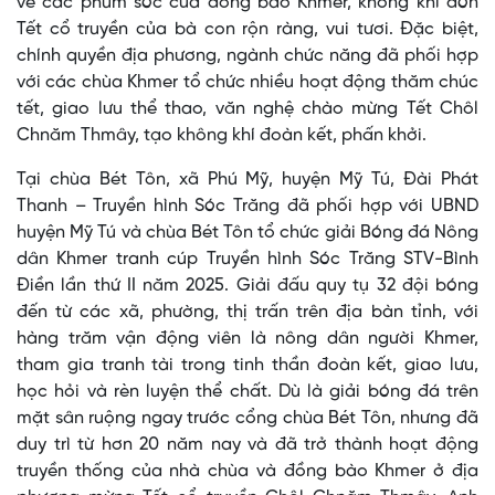
về các phum sóc của đồng bào Khmer, không khí đón
Tết cổ truyền của bà con rộn ràng, vui tươi. Đặc biệt,
chính quyền địa phương, ngành chức năng đã phối hợp
với các chùa Khmer tổ chức nhiều hoạt động thăm chúc
tết, giao lưu thể thao, văn nghệ chào mừng Tết Chôl
Chnăm Thmây, tạo không khí đoàn kết, phấn khởi.
Tại chùa Bét Tôn, xã Phú Mỹ, huyện Mỹ Tú, Đài Phát
Thanh – Truyền hình Sóc Trăng đã phối hợp với UBND
huyện Mỹ Tú và chùa Bét Tôn tổ chức giải Bóng đá Nông
dân Khmer tranh cúp Truyền hình Sóc Trăng STV-Bình
Điền lần thứ II năm 2025. Giải đấu quy tụ 32 đội bóng
đến từ các xã, phường, thị trấn trên địa bàn tỉnh, với
hàng trăm vận động viên là nông dân người Khmer,
tham gia tranh tài trong tinh thần đoàn kết, giao lưu,
học hỏi và rèn luyện thể chất. Dù là giải bóng đá trên
mặt sân ruộng ngay trước cổng chùa Bét Tôn, nhưng đã
duy trì từ hơn 20 năm nay và đã trở thành hoạt động
truyền thống của nhà chùa và đồng bào Khmer ở địa