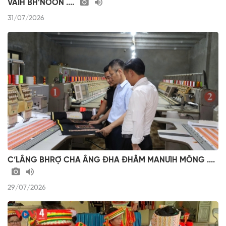
VAIH BH’NƠƠN ....
31/07/2026
C’LÂNG BHRỢ CHA ÂNG ĐHA ĐHÂM MANƯIH MÔNG ....
29/07/2026