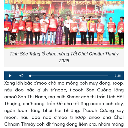
Tỉnh Sóc Trăng tổ chức mừng Tết Chôl Chnăm Thmây
2025
Remaining
-6:28
Loaded
:
Progress
:
Play
Mute
0%
0%
Xang lâh bâc c’moo chô ma mông coh muy đong, roop,
Time
nâu đoo năc g’luh tr’nơơp, t’cooh Sơn Cường lâng
amoó Sơn Thị Hạnh, ma nưih Khmer coh thị trấn Lịch Hội
Thượng, chr’hoong Trần Đề cha tết âng acoon coh đay,
ngăn loom lâng bhui har bhlâng. T’cooh Cường xay
moon, nâu đoo năc c’moo tr’nơơp anoo cha Chôl
Chnăm Thmây coh đhr’nong đong liêm cra, nhâm mâng