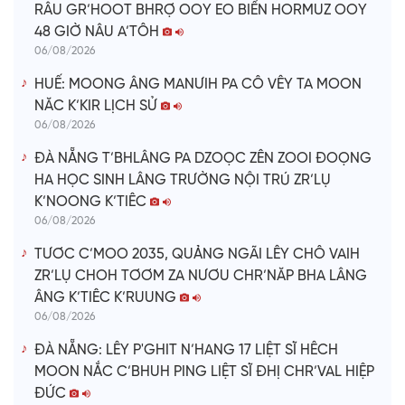
RÂU GR’HOOT BHRỢ OOY EO BIỂN HORMUZ OOY
48 GIỜ NÂU A’TÔH
06/08/2026
HUẾ: MOONG ÂNG MANƯIH PA CÔ VÊY TA MOON
NĂC K’KIR LỊCH SỬ
06/08/2026
ĐÀ NẴNG T’BHLÂNG PA DZOỌC ZÊN ZOOI ĐOỌNG
HA HỌC SINH LÂNG TRƯỜNG NỘI TRÚ ZR’LỤ
K’NOONG K’TIÊC
06/08/2026
TƯƠC C’MOO 2035, QUẢNG NGÃI LÊY CHÔ VAIH
ZR’LỤ CHOH TƠƠM ZA NƯƠU CHR’NĂP BHA LÂNG
ÂNG K’TIÊC K’RUUNG
06/08/2026
ĐÀ NẴNG: LÊY P'GHIT N’HANG 17 LIỆT SĨ HÊCH
MOON NẮC C’BHUH PING LIỆT SĨ ĐHỊ CHR’VAL HIỆP
ĐỨC