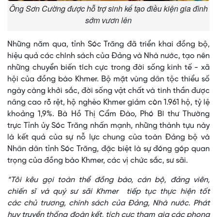
Ông Sơn Cường được hỗ trợ sinh kế tạo điều kiện gia đình
sớm vươn lên
Những năm qua, tỉnh Sóc Trăng đã triển khai đồng bộ,
hiệu quả các chính sách của Đảng và Nhà nước, tạo nên
những chuyển biến tích cực trong đời sống kinh tế - xã
hội của đồng bào Khmer. Bộ mặt vùng dân tộc thiểu số
ngày càng khởi sắc, đời sống vật chất và tinh thần được
nâng cao rõ rệt, hộ nghèo Khmer giảm còn 1.961 hộ, tỷ lệ
khoảng 1,9%. Bà Hồ Thị Cẩm Đào, Phó Bí thư Thường
trực Tỉnh ủy Sóc Trăng nhấn mạnh, những thành tựu này
là kết quả của sự nỗ lực chung của toàn Đảng bộ và
Nhân dân tỉnh Sóc Trăng, đặc biệt là sự đóng góp quan
trọng của đồng bào Khmer, các vị chức sắc, sư sãi.
“Tôi kêu gọi toàn thể đồng bào, cán bộ, đảng viên,
chiến sĩ và quý sư sãi Khmer tiếp tục thực hiện tốt
các chủ trương, chính sách của Đảng, Nhà nước. Phát
huy truyền thống đoàn kết, tích cực tham gia các phong