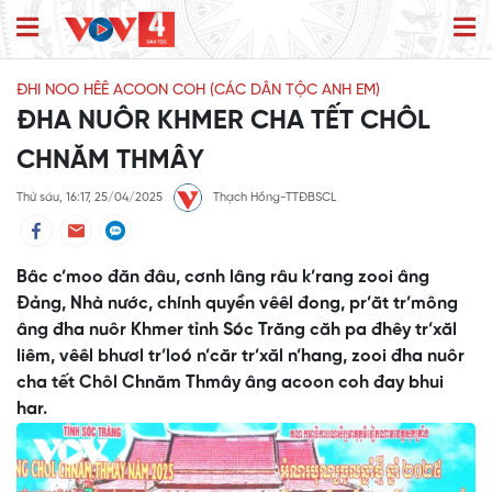
ĐHI NOO HÊÊ ACOON COH (CÁC DÂN TỘC ANH EM)
ĐHA NUÔR KHMER CHA TẾT CHÔL
CHNĂM THMÂY
Thứ sáu, 16:17, 25/04/2025
Thạch Hồng-TTĐBSCL
Bâc c’moo đăn đâu, cơnh lâng râu k’rang zooi âng
Đảng, Nhà nước, chính quyền vêêl đong, pr’ăt tr’mông
âng đha nuôr Khmer tỉnh Sóc Trăng căh pa đhêy tr’xăl
liêm, vêêl bhươl tr’loó n’căr tr’xăl n’hang, zooi đha nuôr
cha tết Chôl Chnăm Thmây âng acoon coh đay bhui
har.