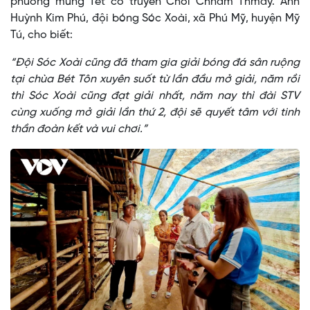
phương mừng Tết cổ truyền Chôl Chnăm Thmây. Anh
Huỳnh Kim Phú, đội bóng Sóc Xoài, xã Phú Mỹ, huyện Mỹ
Tú, cho biết:
“Đội Sóc Xoài cũng đã tham gia giải bóng đá sân ruộng
tại chùa Bét Tôn xuyên suốt từ lần đầu mở giải, năm rồi
thì Sóc Xoài cũng đạt giải nhất, năm nay thì đài STV
cùng xuống mở giải lần thứ 2, đội sẽ quyết tâm với tinh
thần đoàn kết và vui chơi.”