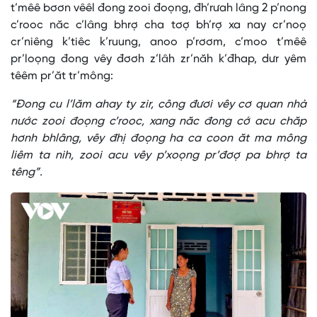
t’mêê bơơn vêêl đong zooi đoọng, đh’rưah lâng 2 p’nong
c’rooc năc c’lâng bhrợ cha tơợ bh’rợ xa nay cr’noọ
cr’niêng k’tiêc k’ruung, anoo p’rơơm, c’moo t’mêê
pr’loọng đong vêy đơơh z’lâh zr’năh k’đhap, dưr yêm
têêm pr’ăt tr’mông:
“Đong cu l’lăm ahay ty zir, công đươi vêy cơ quan nhà
nước zooi đoọng c’rooc, xang năc đong cớ acu chăp
hơnh bhlâng, vêy đhị đoọng ha ca coon ăt ma mông
liêm ta nih, zooi acu vêy p’xoọng pr’đơợ pa bhrợ ta
têng”.