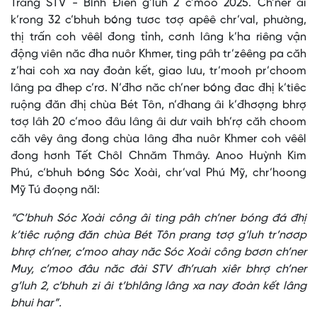
Trăng STV - Bình Điền g’luh 2 c’moo 2025. Ch’ner âi
k’rong 32 c’bhuh bóng tươc tơợ apêê chr’val, phường,
thị trấn coh vêêl đong tỉnh, cơnh lâng k’ha riêng vận
động viên năc đha nuôr Khmer, ting pâh tr’zêêng pa căh
z’hai coh xa nay đoàn kết, giao lưu, tr’mooh pr’choom
lâng pa đhep c’rơ. N’đhơ năc ch’ner bóng đac đhị k’tiêc
ruộng đăn đhị chùa Bét Tôn, n’đhang âi k’đhơợng bhrợ
tơợ lâh 20 c’moo đâu lâng âi dưr vaih bh’rợ căh choom
căh vêy âng đong chùa lâng đha nuôr Khmer coh vêêl
đong hơnh Tết Chôl Chnăm Thmây. Anoo Huỳnh Kim
Phú, c’bhuh bóng Sóc Xoài, chr’val Phú Mỹ, chr’hoong
Mỹ Tú đoọng năl:
“C’bhuh Sóc Xoài công âi ting pâh ch’ner bóng đá đhị
k’tiêc ruộng đăn chùa Bét Tôn prang tơợ g’luh tr’nơơp
bhrợ ch’ner, c’moo ahay năc Sóc Xoài công bơơn ch’ner
Muy, c’moo đâu năc đài STV đh’rưah xiêr bhrợ ch’ner
g’luh 2, c’bhuh zi âi t’bhlâng lâng xa nay đoàn kết lâng
bhui har”.