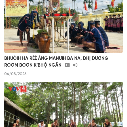
BHUÔIH HA RÊÊ ÂNG MANƯIH BA NA, ĐHỊ ĐƯƠNG
RƠƠM BƠƠN K’BHỘ NGĂN
04/08/2026