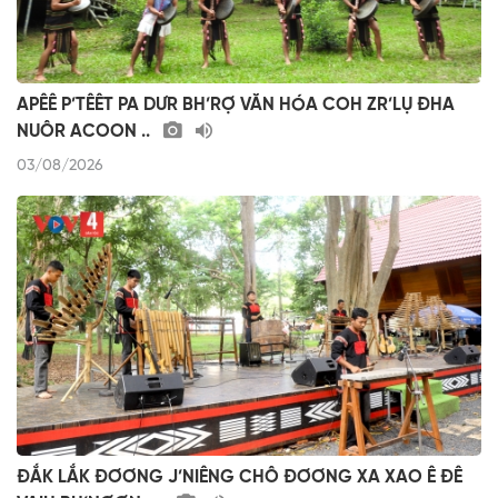
APÊÊ P’TÊÊT PA DƯR BH’RỢ VĂN HÓA COH ZR’LỤ ĐHA
NUÔR ACOON ..
03/08/2026
ĐẮK LẮK ĐƠƠNG J’NIÊNG CHÔ ĐƠƠNG XA XAO Ê ĐÊ