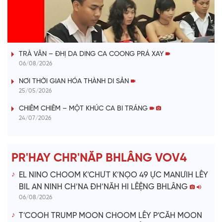
l
VÀI PHÚT DÀNH CHO QUẢNG BÁ
a
TRÀ VÂN – ĐHỊ DA DING CA COONG PRÁ XAY
y
06/08/2026
V
NƠI THỜI GIAN HÓA THÀNH DI SẢN
25/05/2026
i
CHIÊM CHIÊM – MỘT KHÚC CA BI TRÁNG
24/07/2026
d
e
PR'HAY CHR'NĂP BHLÂNG VOV4
o
EL NINO CHOOM K’CHƯT K’NỌO 49 ỰC MANƯIH LÊY
BIL AN NINH CH’NA ĐH’NĂH HI LÊỆNG BHLÂNG
06/08/2026
T’COOH TRUMP MOON CHOOM LÊY P’CĂH MOON