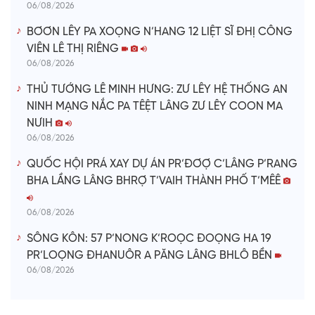
06/08/2026
BƠƠN LÊY PA XOỌNG N’HANG 12 LIỆT SĨ ĐHỊ CÔNG
VIÊN LÊ THỊ RIÊNG
06/08/2026
THỦ TƯỚNG LÊ MINH HƯNG: ZƯ LÊY HỆ THỐNG AN
NINH MẠNG NẮC PA TÊỆT LÂNG ZƯ LÊY COON MA
NƯIH
06/08/2026
QUỐC HỘI PRÁ XAY DỰ ÁN PR’ĐƠỢ C’LÂNG P’RANG
BHA LẦNG LÂNG BHRỢ T’VAIH THÀNH PHỐ T’MÊÊ
06/08/2026
SÔNG KÔN: 57 P’NONG K’ROỌC ĐOỌNG HA 19
PR’LOỌNG ĐHANUÔR A PĂNG LÂNG BHLÔ BỀN
06/08/2026