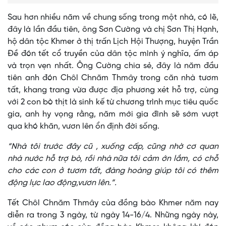
Sau hơn nhiều năm về chung sống trong một nhà, có lẽ,
đây là lần đầu tiên, ông Sơn Cường và chị Sơn Thị Hạnh,
hộ dân tộc Khmer ở thị trấn Lịch Hội Thượng, huyện Trần
Đề đón tết cổ truyền của dân tộc mình ý nghĩa, ấm áp
và trọn vẹn nhất. Ông Cường chia sẻ, đây là năm đầu
tiên anh đón Chôl Chnăm Thmây trong căn nhà tươm
tất, khang trang vừa được địa phương xét hỗ trợ, cùng
với 2 con bò thịt là sinh kế từ chương trình mục tiêu quốc
gia, anh hy vọng rằng, năm mới gia đình sẽ sớm vượt
qua khó khăn, vươn lên ổn định đời sống.
“Nhà tôi trước đây cũ , xuống cấp, cũng nhờ cơ quan
nhà nước hỗ trợ bò, rồi nhà nữa tôi cảm ớn lắm, có chỗ
cho các con ở tươm tất, đàng hoàng giúp tôi có thêm
động lực lao động,vươn lên.”.
Tết Chôl Chnăm Thmây của đồng bào Khmer năm nay
diễn ra trong 3 ngày, từ ngày 14-16/4. Những ngày này,