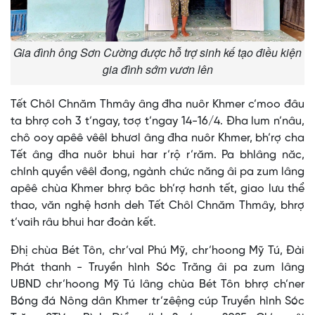
Gia đình ông Sơn Cường được hỗ trợ sinh kế tạo điều kiện
gia đình sớm vươn lên
Tết Chôl Chnăm Thmây âng đha nuôr Khmer c’moo đâu
ta bhrợ coh 3 t’ngay, tơợ t’ngay 14-16/4. Đha lum n’nâu,
chô ooy apêê vêêl bhươl âng đha nuôr Khmer, bh’rợ cha
Tết âng đha nuôr bhui har r’rộ r’răm. Pa bhlâng năc,
chính quyền vêêl đong, ngành chức năng âi pa zum lâng
apêê chùa Khmer bhrợ bâc bh’rợ hơnh tết, giao lưu thể
thao, văn nghệ hơnh deh Tết Chôl Chnăm Thmây, bhrợ
t’vaih râu bhui har đoàn kết.
Đhị chùa Bét Tôn, chr’val Phú Mỹ, chr’hoong Mỹ Tú, Đài
Phát thanh - Truyền hình Sóc Trăng âi pa zum lâng
UBND chr’hoong Mỹ Tú lâng chùa Bét Tôn bhrợ ch’ner
Bóng đá Nông dân Khmer tr’zêệng cúp Truyền hình Sóc