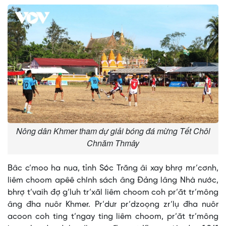
Nông dân Khmer tham dự giải bóng đá mừng Tết Chôl
Chnăm Thmây
Bâc c’moo ha nua, tỉnh Sóc Trăng âi xay bhrợ mr’cơnh,
liêm choom apêê chính sách âng Đảng lâng Nhà nước,
bhrợ t’vaih đợ g’luh tr’xăl liêm choom coh pr’ăt tr’mông
âng đha nuôr Khmer. Pr’dưr pr’dzoọng zr’lụ đha nuôr
acoon coh ting t’ngay ting liêm choom, pr’ăt tr’mông