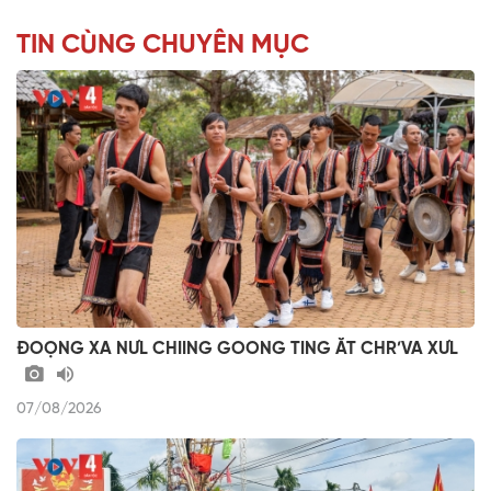
TIN CÙNG CHUYÊN MỤC
ĐOỌNG XA NƯL CHIING GOONG TING ĂT CHR’VA XƯL
07/08/2026