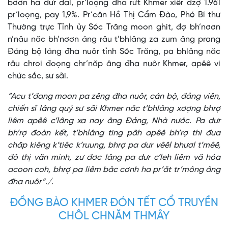
bơơn ha dưr dal, pr’loọng đha rưt Khmer xiêr dzợ 1.961
pr’loọng, pay 1,9%. Pr’căn Hồ Thị Cẩm Đào, Phó Bí thư
Thường trực Tỉnh ủy Sóc Trăng moon ghit, đợ bh’nơơn
n’nâu năc bh’nơơn âng râu t’bhlâng za zum âng prang
Đảng bộ lâng đha nuôr tỉnh Sóc Trăng, pa bhlâng năc
râu chroi đoọng chr’năp âng đha nuôr Khmer, apêê vi
chức sắc, sư sãi.
“Acu t’đang moon pa zêng đha nuôr, cán bộ, đảng viên,
chiến sĩ lâng quý sư sãi Khmer năc t’bhlâng xơợng bhrợ
liêm apêê c’lâng xa nay âng Đảng, Nhà nước. Pa dưr
bh’rợ đoàn kết, t’bhlâng ting pâh apêê bh’rợ thi đua
chăp kiêng k’tiêc k’ruung, bhrợ pa dưr vêêl bhươl t’mêê,
đô thị văn minh, zư đơc lâng pa dưr c’leh liêm vă hóa
acoon coh, bhrợ pa liêm bâc cơnh ha pr’ăt tr’mông âng
đha nuôr”./.
ĐỒNG BÀO KHMER ĐÓN TẾT CỔ TRUYỀN
CHÔL CHNĂM THMÂY