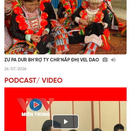
ZƯ PA DƯR BH’RỢ TY CHR’NĂP ĐHỊ VEL DAO
26/07/2026
PODCAST/ VIDEO
P