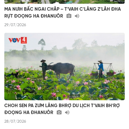
MA NƯIH BẤC NGAI CHĂP – T’VAIH C’LÂNG Z’LÂH ĐHA
RỰT ĐOỌNG HA ĐHANUÔR
29/07/2026
CHOH SEN PA ZƯM LÂNG BHRỢ DU LỊCH T’VAIH BH’RỢ
ĐOỌNG HA ĐHANUÔR
28/07/2026