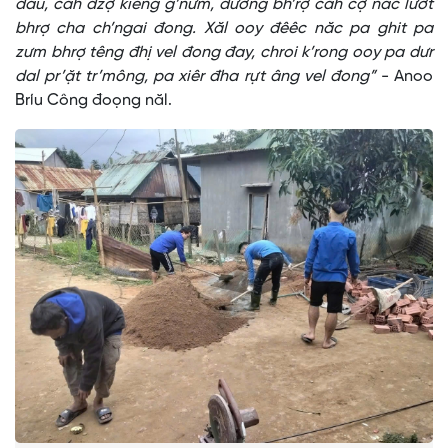
đâu, căh dzợ kiêng g’nưm, đương bh’rợ căh cợ năc lướt
bhrợ cha ch’ngai đong. Xăl ooy đêêc năc pa ghit pa
zưm bhrợ têng đhị vel đong đay, chroi k’rong ooy pa dưr
dal pr’ặt tr’mông, pa xiêr đha rựt âng vel đong”
- Anoo
Bríu Công đoọng năl.