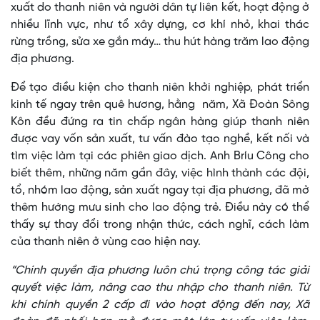
xuất do thanh niên và người dân tự liên kết, hoạt động ở
nhiều lĩnh vực, như tổ xây dựng, cơ khí nhỏ, khai thác
rừng trồng, sửa xe gắn máy… thu hút hàng trăm lao động
địa phương.
Để tạo điều kiện cho thanh niên khởi nghiệp, phát triển
kinh tế ngay trên quê hương, hằng năm, Xã Đoàn Sông
Kôn đều đứng ra tin chấp ngân hàng giúp thanh niên
được vay vốn sản xuất, tư vấn đào tạo nghề, kết nối và
tìm việc làm tại các phiên giao dịch. Anh Bríu Công cho
biết thêm, những năm gần đây, việc hình thành các đội,
tổ, nhóm lao động, sản xuất ngay tại địa phương, đã mở
thêm hướng mưu sinh cho lao động trẻ. Điều này có thể
thấy sự thay đổi trong nhận thức, cách nghĩ, cách làm
của thanh niên ở vùng cao hiện nay.
“Chính quyền địa phương luôn chú trọng công tác giải
quyết việc làm, nâng cao thu nhập cho thanh niên. Từ
khi chính quyền 2 cấp đi vào hoạt động đến nay, Xã