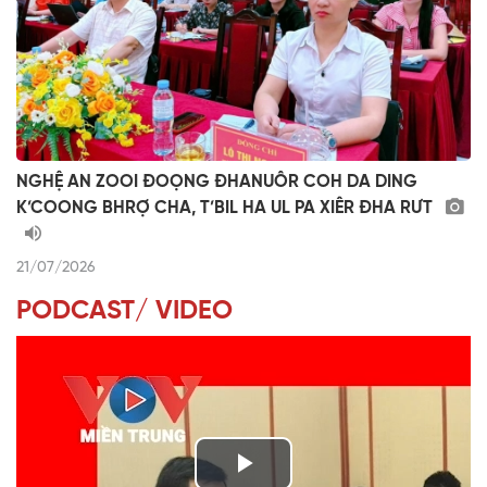
NGHỆ AN ZOOI ĐOỌNG ĐHANUÔR COH DA DING
K’COONG BHRỢ CHA, T’BIL HA UL PA XIÊR ĐHA RƯT
21/07/2026
PODCAST/ VIDEO