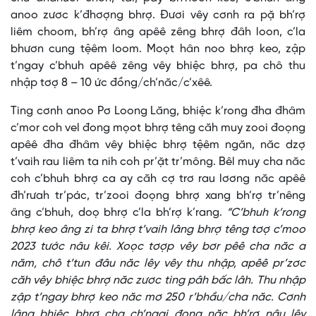
anoo zươc k’đhơợng bhrợ. Đươi vêy cơnh ra pặ bh’rợ
liêm choom, bh’rợ âng apêê zêng bhrợ đâh loon, c’la
bhươn cung tệêm loom. Moọt hân noo bhrợ keo, zập
t’ngay c’bhuh apêê zêng vêy bhiệc bhrợ, pa chô thu
nhập tơợ 8 – 10 ức đồng/ch’năc/c’xêê.
Ting cơnh anoo Pơ Loong Lăng, bhiệc k’rong đha đhâm
c’mor coh vel đong mọot bhrợ têng căh muy zooi đoọng
apêê đha đhâm vêy bhiệc bhrợ tệêm ngăn, năc dzợ
t’vaih rau liêm ta nih coh pr’ặt tr’mông. Bêl muy cha năc
coh c’bhuh bhrợ ca ay căh cợ trơ rau lơơng năc apêê
đh’rưah tr’pác, tr’zooi đoọng bhrợ xang bh’rợ tr’nêng
âng c’bhuh, doọ bhrợ c’la bh’rợ k’rang.
“C’bhuh k’rong
bhrợ keo âng zi ta bhrợ t’vaih lâng bhrợ têng tơợ c’moo
2023 tước nâu kêi. Xoọc tơợp vêy bơr pêê cha năc a
năm, chô t’tun đâu năc lêy vêy thu nhập, apêê pr’zơc
căh vêy bhiệc bhrợ năc zươc ting pâh bấc lâh. Thu nhập
zập t’ngay bhrợ keo năc mơ 250 r’bhầu/cha năc. Cơnh
lâng bhiệc bhrợ cha ch’ngai đong năc bh’rợ nâu lêy