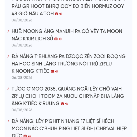
RÂU GR’HOOT BHRỢ OOY EO BIỂN HORMUZ OOY
48 GIỜ NÂU A’TÔH
06/08/2026
HUẾ: MOONG ÂNG MANƯIH PA CÔ VÊY TA MOON
NĂC K’KIR LỊCH SỬ
06/08/2026
ĐÀ NẴNG T’BHLÂNG PA DZOỌC ZÊN ZOOI ĐOỌNG
HA HỌC SINH LÂNG TRƯỜNG NỘI TRÚ ZR’LỤ
K’NOONG K’TIÊC
06/08/2026
TƯƠC C’MOO 2035, QUẢNG NGÃI LÊY CHÔ VAIH
ZR’LỤ CHOH TƠƠM ZA NƯƠU CHR’NĂP BHA LÂNG
ÂNG K’TIÊC K’RUUNG
06/08/2026
ĐÀ NẴNG: LÊY P'GHIT N’HANG 17 LIỆT SĨ HÊCH
MOON NẮC C’BHUH PING LIỆT SĨ ĐHỊ CHR’VAL HIỆP
ĐỨC