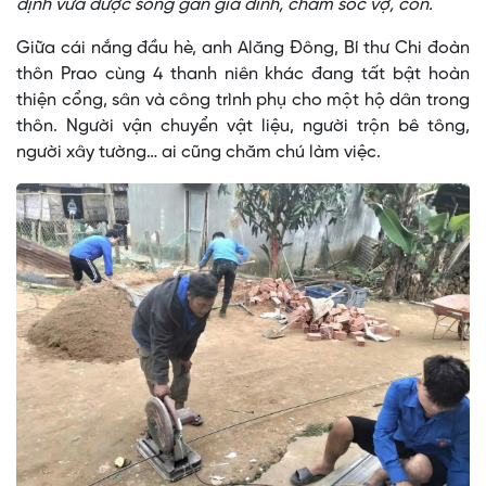
định vừa được sống gần gia đình, chăm sóc vợ, con.
Giữa cái nắng đầu hè, anh Alăng Đông, Bí thư Chi đoàn
thôn Prao cùng 4 thanh niên khác đang tất bật hoàn
thiện cổng, sân và công trình phụ cho một hộ dân trong
thôn. Người vận chuyển vật liệu, người trộn bê tông,
người xây tường… ai cũng chăm chú làm việc.