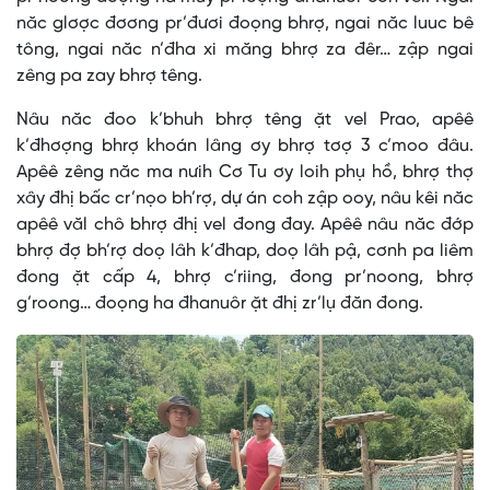
năc glơợc đơơng pr’đươi đoọng bhrợ, ngai năc luuc bê
tông, ngai năc n’đha xi măng bhrợ za đêr… zập ngai
zêng pa zay bhrợ têng.
Nâu năc đoo k’bhuh bhrợ têng ặt vel Prao, apêê
k’đhơợng bhrợ khoán lâng ơy bhrợ tơợ 3 c’moo đâu.
Apêê zêng năc ma nưih Cơ Tu ơy loih phụ hồ, bhrợ thợ
xây đhị bấc cr’nọo bh’rợ, dự án coh zập ooy, nâu kêi năc
apêê văl chô bhrợ đhị vel đong đay. Apêê nâu năc đớp
bhrợ đợ bh’rợ doọ lâh k’đhap, doọ lâh pậ, cơnh pa liêm
đong ặt cấp 4, bhrợ c’riing, đong pr’noong, bhrợ
g’roong… đoọng ha đhanuôr ặt đhị zr’lụ đăn đong.