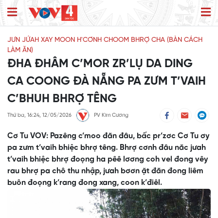
JƯN JỨAH XAY MOON H'CƠNH CHOOM BHRỢ CHA (BÀN CÁCH
LÀM ĂN)
ĐHA ĐHÂM C’MOR ZR’LỤ DA DING
CA COONG ĐÀ NẴNG PA ZƯM T’VAIH
C’BHUH BHRỢ TÊNG
Thứ ba, 16:24, 12/05/2026
PV Kim Cương
Cơ Tu VOV: Pazêng c’moo đăn đâu, bấc pr’zơc Cơ Tu ơy
pa zưm t’vaih bhiệc bhrợ têng. Bhrợ cơnh đâu năc jưah
t’vaih bhiệc bhrợ đoọng ha pêê lơơng coh vel đong vêy
rau bhrợ pa chô thu nhập, jưah bơơn ặt đăn đong liêm
buôn đoọng k’rang đong xang, coon k’điêl.