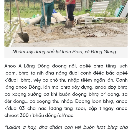
Nhóm xây dựng nhỏ tại thôn Prao, xã Đông Giang
Anoo A Lăng Đông đoọng năl, apêê bhrợ têng lưch
loom, bhrợ ta nih đha nâng đươi cơnh đêêc bấc apêê
k’đươi bhrợ, vêy pa chô thu nhập tệêm ngăn lâh. Cơnh
lâng anoo Đông, lâh mơ bhrợ xây dựng, anoo dzợ bhrợ
pa xoọng xưởng cơ khí buôn đoọng bhrợ pr’loọng, za
đêr đong… pa xoọng thu nhập. Đoọng loon bhrợ, anoo
k’dua 03 cha năc lơơng ting zooi, zập t’ngay anoo
chroot 300 r’bhầu đồng/ch’năc.
“Lalăm a hay, đha đhâm coh vel buôn lươt bhrợ cha