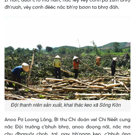
zr’năh, đươi c’rơ ma nưih, năc lêy vêy cơnh pa zưm bhrợ
đh’rưah, vêy cơnh đêêc năc bh’rợ bơơn ta bhrợ đâh.
Đội thanh niên sản xuất, khai thác keo xã Sông Kôn
Anoo Pơ Loong Lăng, Bí thư Chi đoàn vel Chi Nêết cung
năc Đội trưởng c’bhuh bhrợ, anoo đoọng năl, năc mơ
chu đhanuôr choh, tal, pay bh’nơơn keo, c’bhuh âng