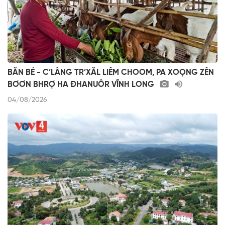
BĂN BÉ - C’LÂNG TR’XĂL LIÊM CHOOM, PA XOỌNG ZÊN
BƠƠN BHRỢ HA ĐHANUÔR VĨNH LONG
04/08/2026