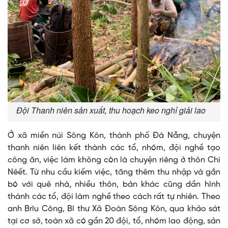
Đội Thanh niên sản xuất, thu hoạch keo nghỉ giải lao
Ở xã miền núi Sông Kôn, thành phố Đà Nẵng, chuyện
thanh niên liên kết thành các tổ, nhóm, đội nghề tạo
công ăn, việc làm không còn là chuyện riêng ở thôn Chi
Nêết. Từ nhu cầu kiếm việc, tăng thêm thu nhập và gắn
bó với quê nhà, nhiều thôn, bản khác cũng dần hình
thành các tổ, đội làm nghề theo cách rất tự nhiên. Theo
anh Bríu Công, Bí thư Xã Đoàn Sông Kôn, qua khảo sát
tại cơ sở, toàn xã có gần 20 đội, tổ, nhóm lao động, sản