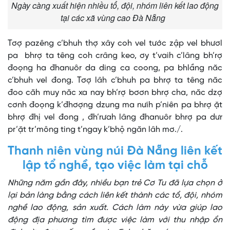
Ngày càng xuất hiện nhiều tổ, đội, nhóm liên kết lao động
tại các xã vùng cao Đà Nẵng
Tơợ pazêng c’bhuh thợ xây coh vel tước zập vel bhươl
pa bhrợ ta têng coh crâng keo, ơy t’vaih c’lâng bh’rợ
đoọng ha đhanuôr da ding ca coong, pa bhlầng năc
c’bhuh vel đong. Tơợ lâh c’bhuh pa bhrợ ta têng năc
đoo căh muy năc xa nay bh’rợ bơơn bhrợ cha, năc dzợ
cơnh đoọng k’đhơợng dzung ma nưih p’niên pa bhrợ ặt
bhrợ đhị vel đong , đh’rưah lâng đhanuôr bhrợ pa dưr
pr’ặt tr’mông ting t’ngay k’bhộ ngăn lâh mơ./.
Thanh niên vùng núi Đà Nẵng liên kết
lập tổ nghề, tạo việc làm tại chỗ
Những năm gần đây, nhiều bạn trẻ Cơ Tu đã lựa chọn ở
lại bản làng bằng cách liên kết thành các tổ, đội, nhóm
nghề lao động, sản xuất. Cách làm này vừa giúp lao
động địa phương tìm được việc làm với thu nhập ổn