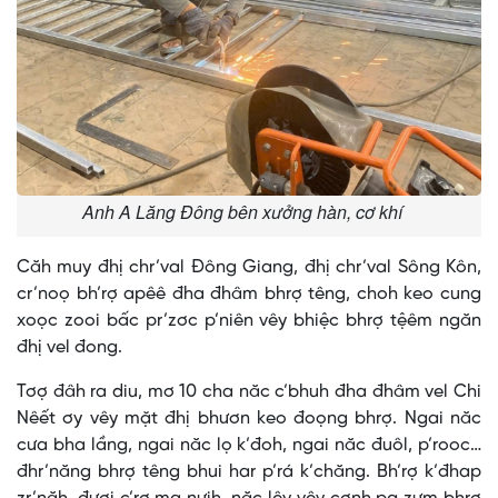
Anh A Lăng Đông bên xưởng hàn, cơ khí
Căh muy đhị chr’val Đông Giang, đhị chr’val Sông Kôn,
cr’noọ bh’rợ apêê đha đhâm bhrợ têng, choh keo cung
xoọc zooi bấc pr’zơc p’niên vêy bhiệc bhrợ tệêm ngăn
đhị vel đong.
Tơợ đâh ra diu, mơ 10 cha năc c’bhuh đha đhâm vel Chi
Nêết ơy vêy mặt đhị bhươn keo đoọng bhrợ. Ngai năc
cưa bha lầng, ngai năc lọ k’đoh, ngai năc đuôl, p’rooc…
đhr’năng bhrợ têng bhui har p’rá k’chăng. Bh’rợ k’đhap