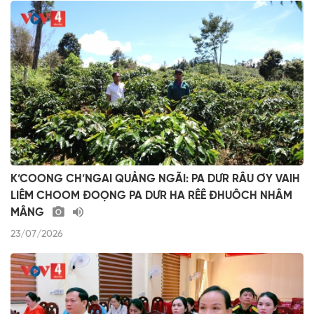
K’COONG CH’NGAI QUẢNG NGÃI: PA DƯR RÂU ƠY VAIH
LIÊM CHOOM ĐOỌNG PA DƯR HA RÊÊ ĐHUÔCH NHÂM
MÂNG
23/07/2026