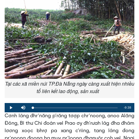
Tại các xã miền núi TP.Đà Nẵng ngày càng xuất hiện nhiều
tổ liên kết lao động, sản xuất
Remaining
-9:38
Loaded
:
Progress
:
Play
Mute
0%
0%
Cơnh lâng đhr’năng p’răng tơợp chr’noong, anoo Alăng
Time
Đông, Bí thư Chi đoàn vel Prao ơy đh’rưah lâg đha đhâm
lơơng xoọc bhrợ pa xang c’riing, tang lâng đong
pr’noong đoọng ha muy pr’loọng đhanuôr coh vel. Ngai