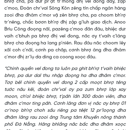
bhrợ cha, pa dưr pr’ặt tr’mông đhị vel đong đay, zập
c’moo, Đoàn chr’val Sông Kôn zêng tín chấp ngân hàng
zooi đha đhâm c’mor vặ zên bhrợ cha, pa choom bh’rợ
tr’nêng, chấc bơơn bh’rợ đhị zập g’luh giao dịch. Anoo
Bríu Công đoọng năl, pazêng c’moo đăn đâu, bhiệc dưr
vaih c’bhuh pa bhrợ đhị vel đong, năc ơy t’vaih c’lâng
bhrợ cha đoọng ha lang p’niên. Rau đâu năc choom lêy
xăl coh c’năl, cơnh pa chăp, cơnh bhrợ âng đha đhâm
c’mor đhị zr’lụ da ding ca coong xoọc đâu.
“Chính quyền vel đong ta luôn pa ghit bh’rợ t’vaih bhiệc
bhrợ, pa dưr dal thu nhập đoọng ha đha đhâm c’mor.
Tơợ bêl chính quyền vel đong 2 cấp moọt bhrợ têng
tước nâu kêi, đoàn chr’val ơy pa zưm bhrợ lớp xay
moon, ch’ol bhiệc bhrợ, t’pâh lâh 300 đoàn viên, đha
đhâm c’mor ting pâh. Cơnh lâng đơn vị năc ơy bhrợ 01
cr’noọ bh’rợ choh sầu riêng pa têệt 12 pr’loọng đha
đhâm lâng rau zooi âng Trung tâm Khuyến nông thành
phố Đà Nẵng. Hâng bhlầng năc bấc đha đhâm xoọc