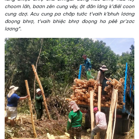
choom lâh, bơơn zên cung vêy, ặt đăn lâng k’điêl coon
cung dzợ. Acu cung pa chăp tước t’vaih k’bhuh lơơng
đoọng bhrợ, t’vaih bhiệc bhrợ đoọng ha pêê pr’zơc
lơơng”.