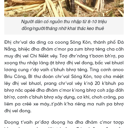
Người dân có nguồn thu nhập từ 8-10 triệu
đồng/người/tháng nhờ khai thác keo thuê
Đhị chr’val da ding ca coong Sông Kôn, thành phố Đà
Nẵng, bhiệc đha đhâm c’mor pa zưm bhrợ têng cha căh
muy đhị vel Chi Nếêt vêy. Tơợ đhr’năng t’bơơn bh’rợ, pa
xoọng thu nhập lâng ặt bhrợ đhị vel đong, bấc vel bhươl
lơơng cung r’dợ vaih c’bhuh bhrợ têng. Ting cơnh anoo
Briu Công, Bí thư đoàn chr’val Sông Kôn, tơợ cha mêệt
lêy đhị vel bhươl, prang chr’val vêy k’nặ 20 k’bhuh pa
bhrợ năc apêê đha đhâm c’mor k’rong bhrợ coh zập đăh
bh’rợ, cơnh c’bhuh bhrợ xây dựng, cơ khí, choh crâng, pa
liêm pa crêê xe máy…t’pâh k’ha riêng ma nưih pa bhrợ
đhị vel đong.
Đoọng t’vaih pr’đơợ đoọng ha đha đhâm c’mor tơợp