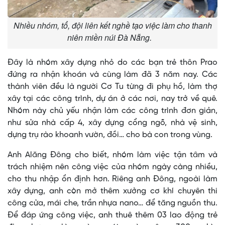
Nhiều nhóm, tổ, đội liên kết nghề tạo việc làm cho thanh
niên miền núi Đà Nẵng.
Đây là nhóm xây dựng nhỏ do các bạn trẻ thôn Prao
đứng ra nhận khoán và cùng làm đã 3 năm nay. Các
thành viên đều là người Cơ Tu từng đi phụ hồ, làm thợ
xây tại các công trình, dự án ở các nơi, nay trở về quê.
Nhóm này chủ yếu nhận làm các công trình đơn giản,
như sửa nhà cấp 4, xây dựng cổng ngõ, nhà vệ sinh,
dựng trụ rào khoanh vườn, đồi… cho bà con trong vùng.
Anh Alăng Đông cho biết, nhóm làm việc tận tâm và
trách nhiệm nên công việc của nhóm ngày càng nhiều,
cho thu nhập ổn định hơn. Riêng anh Đông, ngoài làm
xây dựng, anh còn mở thêm xưởng cơ khí chuyên thi
công cửa, mái che, trần nhựa nano… để tăng nguồn thu.
Để đáp ứng công việc, anh thuê thêm 03 lao động trẻ