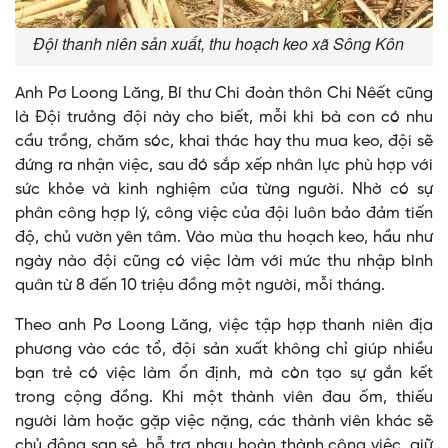
Đội thanh niên sản xuất, thu hoạch keo xã Sông Kôn
Anh Pơ Loong Lăng, Bí thư Chi đoàn thôn Chi Nêết cũng
là Đội trưởng đội này cho biết, mỗi khi bà con có nhu
cầu trồng, chăm sóc, khai thác hay thu mua keo, đội sẽ
đứng ra nhận việc, sau đó sắp xếp nhân lực phù hợp với
sức khỏe và kinh nghiệm của từng người. Nhờ có sự
phân công hợp lý, công việc của đội luôn bảo đảm tiến
độ, chủ vườn yên tâm. Vào mùa thu hoạch keo, hầu như
ngày nào đội cũng có việc làm với mức thu nhập bình
quân từ 8 đến 10 triệu đồng một người, mỗi tháng.
Theo anh Pơ Loong Lăng, việc tập hợp thanh niên địa
phương vào các tổ, đội sản xuất không chỉ giúp nhiều
bạn trẻ có việc làm ổn định, mà còn tạo sự gắn kết
trong cộng đồng. Khi một thành viên đau ốm, thiếu
người làm hoặc gặp việc nặng, các thành viên khác sẽ
chủ động san sẻ, hỗ trợ nhau hoàn thành công việc, giữ