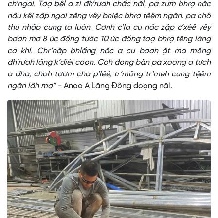
ch’ngai. Tơợ bêl a zi đh’rưah chấc năl, pa zưm bhrợ năc
nâu kêi zập ngai zêng vêy bhiệc bhrợ têệm ngăn, pa chô
thu nhập cung ta luôn. Cơnh c’la cu năc zập c’xêê vêy
bơơn mơ 8 ức đồng tước 10 ức đồng tơợ bhrợ têng lâng
cơ khí. Chr’năp bhlầng năc a cu bơơn ặt ma mông
đh’rưah lâng k’điêl coon. Coh đong băn pa xoọng a tưch
a đha, choh tơơm cha p’lêê, tr’mông tr’meh cung tệêm
ngăn lâh mơ”
- Anoo A Lăng Đông đoọng năl.