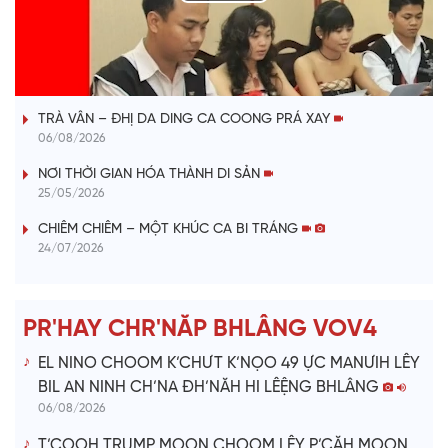
P
l
VÀI PHÚT DÀNH CHO QUẢNG BÁ
a
TRÀ VÂN – ĐHỊ DA DING CA COONG PRÁ XAY
y
06/08/2026
V
NƠI THỜI GIAN HÓA THÀNH DI SẢN
25/05/2026
i
CHIÊM CHIÊM – MỘT KHÚC CA BI TRÁNG
24/07/2026
d
e
PR'HAY CHR'NĂP BHLÂNG VOV4
o
EL NINO CHOOM K’CHƯT K’NỌO 49 ỰC MANƯIH LÊY
BIL AN NINH CH’NA ĐH’NĂH HI LÊỆNG BHLÂNG
06/08/2026
T’COOH TRUMP MOON CHOOM LÊY P’CĂH MOON