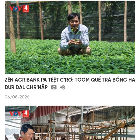
ZÊN AGRIBANK PA TÊỆT C’RƠ: TƠƠM QUẾ TRÀ BỒNG HA
DƯR DAL CHR’NĂP
06/08/2026