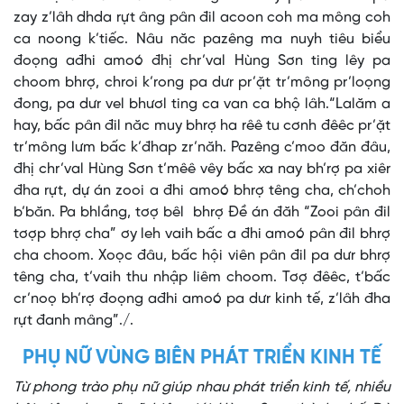
zay z’lâh dhda rựt âng pân đil acoon coh ma mông coh
ca noong k’tiếc. Nâu năc pazêng ma nuyh tiêu biểu
đoọng ađhi amoó đhị chr’val Hùng Sơn ting lêy pa
choom bhrợ, chroi k’rong pa dưr pr’ặt tr’mông pr’loọng
đong, pa dưr vel bhươl ting ca van ca bhộ lâh.“Lalăm a
hay, bấc pân đil năc muy bhrợ ha rêê tu cơnh đêêc pr’ặt
tr’mông lưm bấc k’đhap zr’năh. Pazêng c’moo đăn đâu,
đhị chr’val Hùng Sơn t’mêê vêy bấc xa nay bh’rợ pa xiêr
đha rựt, dự án zooi a đhi amoó bhrợ têng cha, ch’choh
b’băn. Pa bhlầng, tơợ bêl bhrợ Đề án đăh “Zooi pân đil
tơợp bhrợ cha” ơy leh vaih bấc a đhi amoó pân đil bhrợ
cha choom. Xoọc đâu, bấc hội viên pân đil pa dưr bhrợ
têng cha, t’vaih thu nhập liêm choom. Tơợ đêêc, t’bấc
cr’noọ bh’rợ đoọng ađhi amoó pa dưr kinh tế, z’lâh đha
rựt đanh mâng”./.
PHỤ NỮ VÙNG BIÊN PHÁT TRIỂN KINH TẾ
Từ phong trào phụ nữ giúp nhau phát triển kinh tế, nhiều