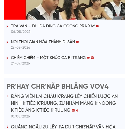
l
VÀI PHÚT DÀNH CHO QUẢNG BÁ
a
TRÀ VÂN – ĐHỊ DA DING CA COONG PRÁ XAY
y
06/08/2026
V
NƠI THỜI GIAN HÓA THÀNH DI SẢN
25/05/2026
i
CHIÊM CHIÊM – MỘT KHÚC CA BI TRÁNG
24/07/2026
d
e
PR'HAY CHR'NĂP BHLÂNG VOV4
o
ĐẢNG VIÊN LAI CHÂU K’RANG LÊY CHIẾN LƯỢC AN
NINH K’TIÊC K’RUUNG, ZƯ NHÂM MÂNG K’NOONG
K’TIÊC ÂNG K’TIÊC K’RUUNG
10/08/2026
QUẢNG NGÃU ZƯ LÊY, PA DƯR CHR’NĂP VĂN HÓA