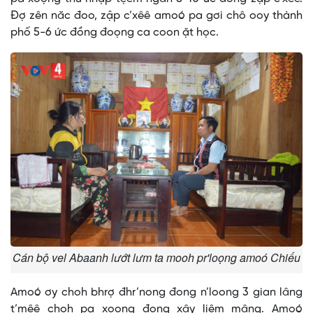
Đợ zên năc đoo, zập c’xêê amoó pa gơi chô ooy thành
phố 5-6 ức đồng đoọng ca coon ặt học.
Cán bộ vel Abaanh lướt lưm ta mooh pr'loọng amoó Chiếu
Amoó ơy choh bhrợ đhr’nong đong n’loong 3 gian lâng
t’mêê choh pa xoọng đong xây liêm mâng. Amoó