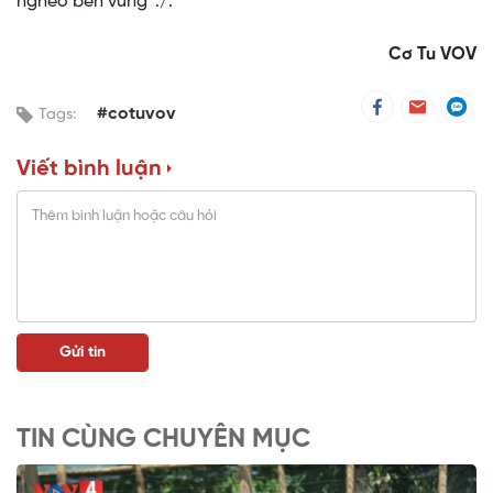
nghèo bền vững”./.
Cơ Tu VOV
#cotuvov
Tags:
Viết bình luận
TIN CÙNG CHUYÊN MỤC