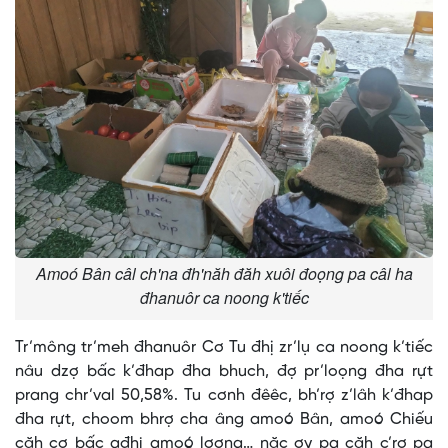
Amoó Bân câl ch'na đh'năh đăh xuôi đoọng pa câl ha
đhanuôr ca noong k'tiếc
Tr’mông tr’meh đhanuôr Cơ Tu đhị zr’lụ ca noong k’tiếc
nâu dzợ bấc k’đhap đha bhuch, đợ pr’loọng đha rựt
prang chr’val 50,58%. Tu cơnh đêêc, bh’rợ z’lâh k’đhap
đha rựt, choom bhrợ cha âng amoó Bân, amoó Chiếu
căh cợ bấc ađhi amoó lơơng… năc ơy pa căh c’rơ pa