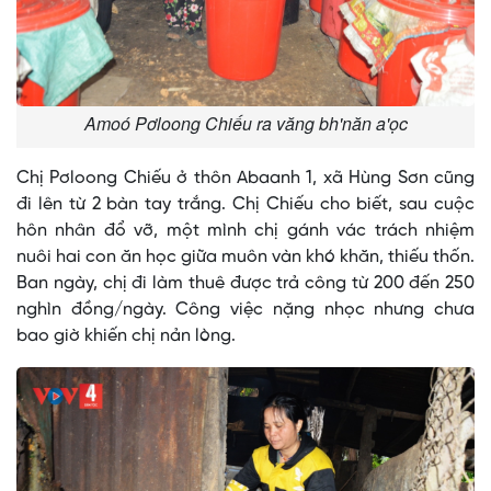
Amoó Pơloong Chiếu ra văng bh'năn a'ọc
Chị Pơloong Chiếu ở thôn Abaanh 1, xã Hùng Sơn cũng
đi lên từ 2 bàn tay trắng. Chị Chiếu cho biết, sau cuộc
hôn nhân đổ vỡ, một mình chị gánh vác trách nhiệm
nuôi hai con ăn học giữa muôn vàn khó khăn, thiếu thốn.
Ban ngày, chị đi làm thuê được trả công từ 200 đến 250
nghìn đồng/ngày. Công việc nặng nhọc nhưng chưa
bao giờ khiến chị nản lòng.