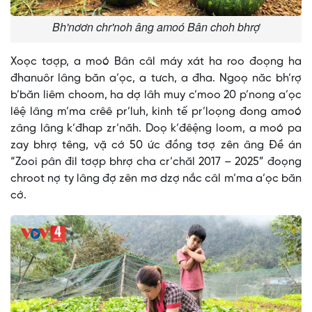
Bh'nơơn chr'noh âng amoó Bân choh bhrợ
Xoọc tơợp, a moó Bân câl máy xát ha roo đoọng ha
đhanuôr lâng băn a’ọc, a tưch, a đha. Ngoọ năc bh’rợ
b’băn liêm choom, ha dợ lâh muy c’moo 20 p’nong a’ọc
lêệ lâng m’ma crêê pr’luh, kinh tế pr’loọng đong amoó
zâng lâng k’đhap zr’năh. Doọ k’đêệng loom, a moó pa
zay bhrợ têng, vặ cớ 50 ức đồng tơợ zên âng Đề án
“Zooi pân đil tơợp bhrợ cha cr’chăl 2017 – 2025” đoọng
chroot nợ ty lâng đợ zên mơ dzợ nắc câl m’ma a’ọc băn
cớ.