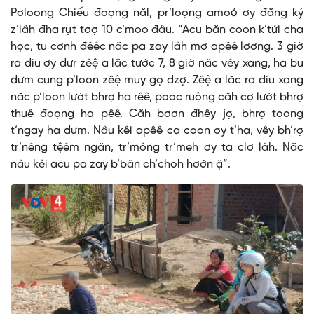
Pơloong Chiếu đoọng năl, pr’loọng amoó ơy đăng ký
z’lâh đha rựt tơợ 10 c’moo đâu. “Acu băn coon k’tứi cha
học, tu cơnh đêêc năc pa zay lâh mơ apêê lơơng. 3 giờ
ra diu ơy dưr zêệ a lăc tước 7, 8 giờ năc vêy xang, ha bu
dưm cung p’loon zêệ muy gọ dzợ. Zêệ a lăc ra diu xang
năc p’loon lướt bhrợ ha rêê, pooc ruộng căh cợ lướt bhrợ
thuê đoọng ha pêê. Căh bơơn đhêy jợ, bhrợ toong
t’ngay ha dưm. Nâu kêi apêê ca coon ơy t’ha, vêy bh’rợ
tr’nêng tệêm ngăn, tr’mông tr’meh ơy ta clơ lâh. Năc
nâu kêi acu pa zay b’băn ch’choh hơớn ặ”.