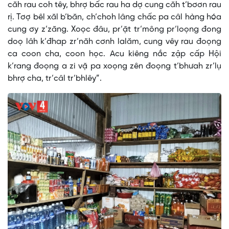
căh rau coh têy, bhrợ bấc rau ha dợ cung căh t’bơơn rau
rị. Tơợ bêl xăl b’băn, ch’choh lâng chấc pa câl hàng hóa
cung ơy z’zăng. Xoọc đâu, pr’ặt tr’mông pr’loọng đong
doọ lâh k’đhap zr’năh cơnh lalăm, cung vêy rau đoọng
ca coon cha, coon học. Acu kiêng nắc zập cấp Hội
k’rang đoọng a zi vặ pa xoọng zên đoọng t’bhưah zr’lụ
bhrợ cha, tr’câl tr’bhlêy”.