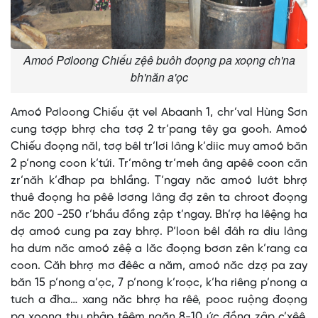
Amoó Pơloong Chiếu zệê buôh đoọng pa xoọng ch'na
bh'năn a'ọc
Amoó Pơloong Chiếu ặt vel Abaanh 1, chr’val Hùng Sơn
cung tơợp bhrợ cha tơợ 2 tr’pang têy ga gooh. Amoó
Chiếu đoọng năl, tơợ bêl tr’lơi lâng k’diic muy amoó băn
2 p’nong coon k’tứi. Tr’mông tr’meh âng apêê coon căn
zr’năh k’đhap pa bhlầng. T’ngay năc amoó lướt bhrợ
thuê đoọng ha pêê lơơng lâng đợ zên ta chroot đoọng
năc 200 -250 r’bhầu đồng zập t’ngay. Bh’rợ ha lêệng ha
dợ amoó cung pa zay bhrợ. P’loon bêl đâh ra diu lâng
ha dưm năc amoó zêệ a lăc đoọng bơơn zên k’rang ca
coon. Căh bhrợ mơ đêêc a năm, amoó năc dzợ pa zay
băn 15 p’nong a’ọc, 7 p’nong k’roọc, k’ha riêng p’nong a
tưch a đha… xang năc bhrợ ha rêê, pooc ruộng đoọng
pa xoọng thu nhập tệêm ngăn 8-10 ức đồng zập c’xêê.