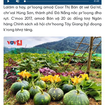
Remaining
-8:48
Loaded
:
Progress
:
Play
Mute
0%
0%
Lalăm a hay, pr’loọng amoó Coor Thị Bân ặt vel Ga’nil,
Time
chr’val Hùng Sơn, thành phố Đà Nẵng năc pr’loọng đha
rựt. C’moo 2017, amoó Bân vặ 20 ức đồng tơợ Ngân
hàng Chính sách xã hội chr’hoong Tây Giang (ty) đoọng
k’rong bhrợ têng.