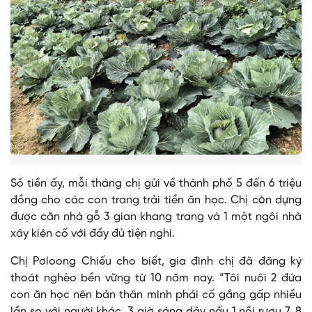
Số tiền ấy, mỗi tháng chị gửi về thành phố 5 đến 6 triệu
đồng cho các con trang trải tiền ăn học. Chị còn dựng
được căn nhà gỗ 3 gian khang trang và 1 một ngôi nhà
xây kiên cố với đầy đủ tiện nghi.
Chị Pơloong Chiếu cho biết, gia đình chị đã đăng ký
thoát nghèo bền vững từ 10 năm nay. “Tôi nuôi 2 đứa
con ăn học nên bản thân mình phải cố gắng gấp nhiều
lần so với người khác. 3 giờ sáng dậy nấu 1 nồi rượu 7, 8