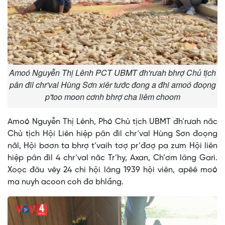
Amoó Nguyễn Thị Lênh PCT UBMT đh'rưah bhrợ Chủ tịch
pân đil chr'val Hùng Sơn xiêr tước đong a đhi amoó đoọng
p'too moon cơnh bhrợ cha liêm choom
Amoó Nguyễn Thị Lênh, Phó Chủ tịch UBMT đh’rưah năc
Chủ tịch Hội Liên hiệp pân đil chr’val Hùng Sơn đoọng
năl, Hội bơơn ta bhrợ t’vaih tơợ pr’đơợ pa zưm Hội liên
hiệp pân đil 4 chr’val năc Tr’hy, Axan, Ch’ơm lâng Gari.
Xoọc đâu vêy 24 chi hội lâng 1939 hội viên, apêê moó
ma nuyh acoon coh đơ bhlầng.