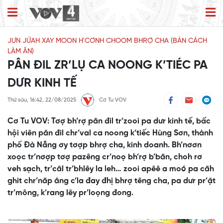
JƯN JỨAH XAY MOON H'CƠNH CHOOM BHRỢ CHA (BÀN CÁCH
LÀM ĂN)
PÂN ĐIL ZR’LỤ CA NOONG K’TIÉC PA
DƯR KINH TẾ
Thứ sáu, 16:42, 22/08/2025
Cơ Tu VOV
Cơ Tu VOV: Tơợ bh’rợ pân đil tr’zooi pa dưr kinh tế, bấc
hội viên pân đil chr’val ca noong k’tiếc Hùng Sơn, thành
phố Đà Nẵng ơy tơợp bhrợ cha, kinh doanh. Bh’nơơn
xoọc tr’nơợp tơợ pazêng cr’noọ bh’rợ b’băn, choh rơ
veh sạch, tr’câl tr’bhlêy la leh… zooi apêê a moó pa căh
ghit chr’năp âng c’la đay đhị bhrợ têng cha, pa dưr pr’ặt
tr’mông, k’rang lêy pr’loọng đong.