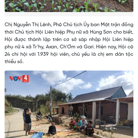
Chị Nguyễn Thị Lênh, Phó Chủ tịch Ủy ban Mặt trận đồng
thời Chủ tịch Hội Liên hiệp Phụ nữ xã Hùng Sơn cho biết,
Hội được thành lập trên cơ sở sáp nhập Hội Liên hiệp
phụ nữ 4 xã Tr’hy, Axan, Ch’Ơm và Gari. Hiện nay, Hội có
24 chi hội với 1.939 hội viên, chủ yếu là chị em dân tộc
thiểu số.