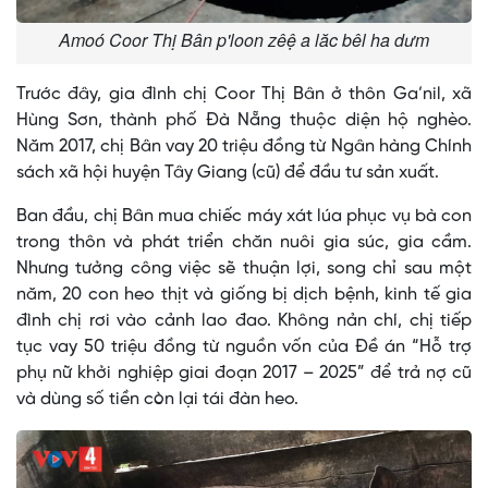
Amoó Coor Thị Bân p'loon zêệ a lăc bêl ha dưm
Trước đây, gia đình chị Coor Thị Bân ở thôn Ga’nil, xã
Hùng Sơn, thành phố Đà Nẵng thuộc diện hộ nghèo.
Năm 2017, chị Bân vay 20 triệu đồng từ Ngân hàng Chính
sách xã hội huyện Tây Giang (cũ) để đầu tư sản xuất.
Ban đầu, chị Bân mua chiếc máy xát lúa phục vụ bà con
trong thôn và phát triển chăn nuôi gia súc, gia cầm.
Nhưng tưởng công việc sẽ thuận lợi, song chỉ sau một
năm, 20 con heo thịt và giống bị dịch bệnh, kinh tế gia
đình chị rơi vào cảnh lao đao. Không nản chí, chị tiếp
tục vay 50 triệu đồng từ nguồn vốn của Đề án “Hỗ trợ
phụ nữ khởi nghiệp giai đoạn 2017 – 2025” để trả nợ cũ
và dùng số tiền còn lại tái đàn heo.