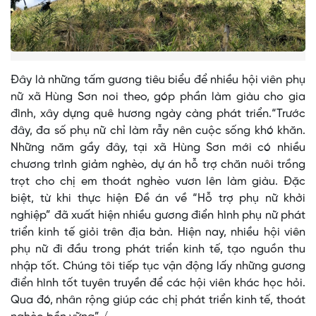
Đây là những tấm gương tiêu biểu để nhiều hội viên phụ
nữ xã Hùng Sơn noi theo, góp phần làm giàu cho gia
đình, xây dựng quê hương ngày càng phát triển.“Trước
đây, đa số phụ nữ chỉ làm rẫy nên cuộc sống khó khăn.
Những năm gầy đây, tại xã Hùng Sơn mới có nhiều
chương trình giảm nghèo, dự án hỗ trợ chăn nuôi trồng
trọt cho chị em thoát nghèo vươn lên làm giàu. Đặc
biệt, từ khi thực hiện Đề án về “Hỗ trợ phụ nữ khởi
nghiệp” đã xuất hiện nhiều gương điển hình phụ nữ phát
triển kinh tế giỏi trên địa bàn. Hiện nay, nhiều hội viên
phụ nữ đi đầu trong phát triển kinh tế, tạo nguồn thu
nhập tốt. Chúng tôi tiếp tục vận động lấy những gương
điển hình tốt tuyên truyền để các hội viên khác học hỏi.
Qua đó, nhân rộng giúp các chị phát triển kinh tế, thoát