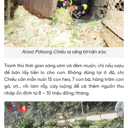
Amoó Pơloong Chiếu ra văng bh'năn a'ọc
Tranh thủ thời gian sáng sớm và đêm muộn, chị nấu rượu
để bán lấy tiền lo cho con. Không dừng lại ở đó, chị
Chiếu cần mẫn nuôi 15 con heo, 7 con bò, hàng trăm con
gà, vịt… rồi làm rẫy, cày ruộng để có thêm nguồn thu
nhập ổn định từ 8 – 10 triệu đồng/tháng.