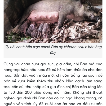
Ơy năl cơnh băn a'ọc amoó Bân ơy t'bhưah zr'lụ b'băn âng
đay
Cùng với chăn nuôi gia súc, gia cầm, chị Bân mở cửa
hàng tạp hóa, nấu rượu để có hèm làm thức ăn cho đàn
heo… Sẵn đất vườn màu mỡ, chị còn trồng rau sạch để
bán về xuôi kiếm thêm thu nhập. Nhờ cách làm sáng
tạo, cần cù, thu nhập của gia đình chị Bân dần tăng lên
từ 150 đến 200 triệu đồng mỗi năm. Không chỉ thoát
nghèo, gia đình chị Bân còn có cơ ngơi khang trang, có
nguồn vốn tích lũy để nuôi con ăn học và đầu tư sản