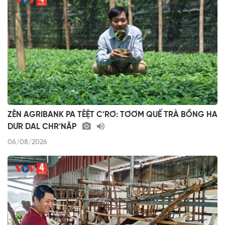
ZÊN AGRIBANK PA TÊỆT C’RƠ: TƠƠM QUẾ TRÀ BỒNG HA
DƯR DAL CHR’NĂP
06/08/2026