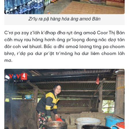
Zr'lụ ra pặ hàng hóa âng amoó Bân
C’rơ pa zay z’lâh k’đhap đha rựt âng amoó Coor Thị Bân
căh muy rau hâng hơnh âng pr’loọng đong năc dzợ tân
đôr coh vel bhươl. Bấc a đhi amoó lơơng ting pa choom
bhrợ, r’dợ pa dưr pr’ặt tr’mông ha dưr liêm choom lâh
mơ.