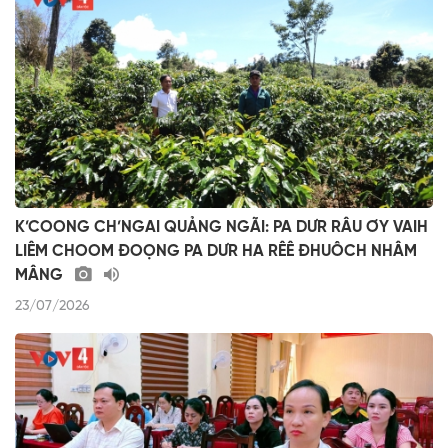
K’COONG CH’NGAI QUẢNG NGÃI: PA DƯR RÂU ƠY VAIH
LIÊM CHOOM ĐOỌNG PA DƯR HA RÊÊ ĐHUÔCH NHÂM
MÂNG
23/07/2026