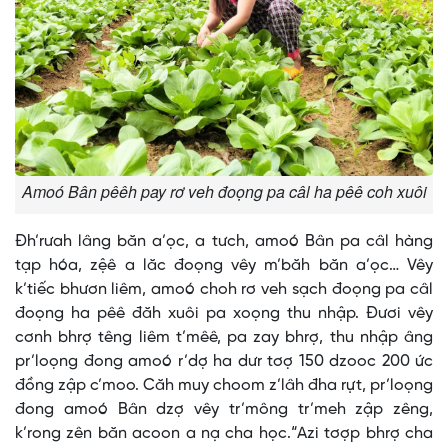
Amoó Bân pêêh pay rơ veh đoọng pa câl ha pêê coh xuôi
Đh’rưah lâng băn a’ọc, a tưch, amoó Bân pa câl hàng
tạp hóa, zệê a lăc đoọng vêy m’băh băn a’ọc… Vêy
k’tiếc bhươn liêm, amoó choh rơ veh sạch đoọng pa câl
đoọng ha pêê đăh xuôi pa xoọng thu nhập. Đươi vêy
cơnh bhrợ têng liêm t’mêê, pa zay bhrợ, thu nhập âng
pr’loọng đong amoó r’dợ ha dưr tơợ 150 dzooc 200 ức
đồng zập c’moo. Căh muy choom z’lâh đha rựt, pr’loọng
đong amoó Bân dzợ vêy tr’mông tr’meh zập zêng,
k’rong zên băn acoon a nạ cha học.“Azi tơợp bhrợ cha