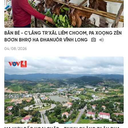
BĂN BÉ - C’LÂNG TR’XĂL LIÊM CHOOM, PA XOỌNG ZÊN
BƠƠN BHRỢ HA ĐHANUÔR VĨNH LONG
04/08/2026