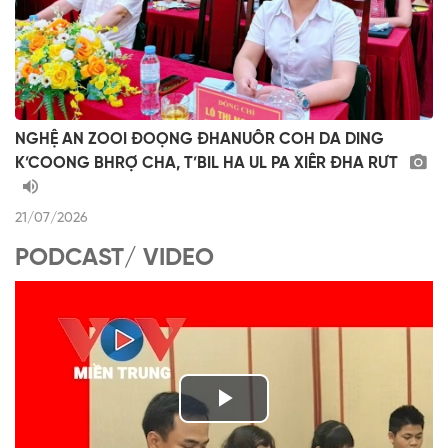
NGHỆ AN ZOOI ĐOỌNG ĐHANUÔR COH DA DING
K’COONG BHRỢ CHA, T’BIL HA UL PA XIÊR ĐHA RƯT
21/07/2026
PODCAST/ VIDEO
P