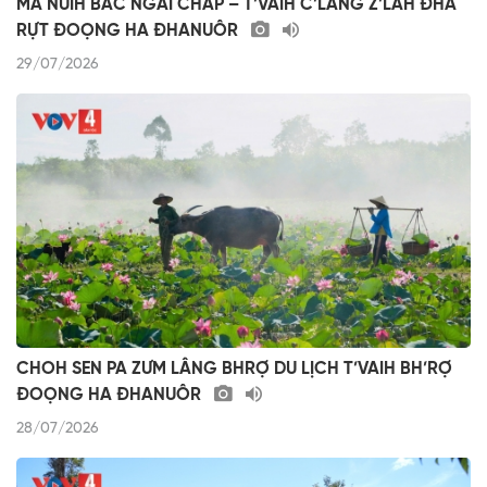
MA NƯIH BẤC NGAI CHĂP – T’VAIH C’LÂNG Z’LÂH ĐHA
RỰT ĐOỌNG HA ĐHANUÔR
29/07/2026
CHOH SEN PA ZƯM LÂNG BHRỢ DU LỊCH T’VAIH BH’RỢ
ĐOỌNG HA ĐHANUÔR
28/07/2026