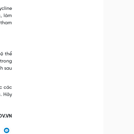
ycline
, làm
y tham
có thể
 trong
nh sau
c các
c. Hãy
OV.VN