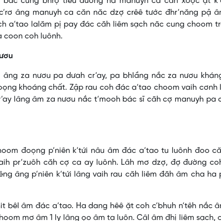
o bấc cung bhrợ tiểu đường ha manuyh ca căn xoọc ặt k’
c’rơ âng manuyh ca căn năc dzợ crêê tước đhr’năng pậ â
h a’tao lalăm pị pay đác căh liêm sạch năc cung choom tr
a coon coh luônh.
nươu
 âng za nươu pa dưah cr’ay, pa bhlầng nắc za nươu kháng
xoọng khoáng chất. Zập rau coh đác a’tao choom vaih cơnh
’ay lâng âm za nươu nắc t’mooh bác sĩ căh cợ manuyh pa c
choom đoọng p’niên k’tứi nâu âm đác a’tao tu luônh đoo c
aih pr’zuôh căh cợ ca ay luônh. Lâh mơ dzợ, đợ đường co
êng âng p’niên k’tứi lâng vaih rau căh liêm đăh âm cha ha 
it bêl âm đác a’tao. Ha dang hêê ặt coh c’bhuh n’têh nắc
hoom mơ âm 1 ly lâng ọo âm ta luôn. Câl âm đhị liêm sạch, 