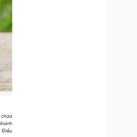
i chứa
 nhanh
. Điều