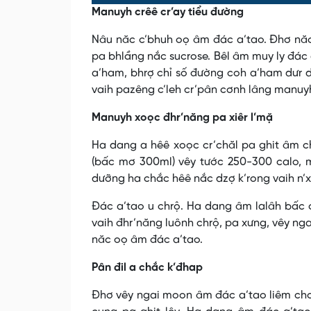
0%
0%
Manuyh crêê cr’ay tiểu đường
Nâu năc c’bhuh oọ âm đác a’tao. Đhơ năc
pa bhlầng nắc sucrose. Bêl âm muy ly đác
a’ham, bhrợ chỉ số đường coh a’ham dưr 
vaih pazêng c’leh cr’pân cơnh lâng manuyh
Manuyh xoọc đhr’năng pa xiêr l’mặ
Ha dang a hêê xoọc cr’chăl pa ghit âm c
(bấc mơ 300ml) vêy tước 250-300 calo, 
dưỡng ha chắc hêê nắc dzợ k’rong vaih n’xi
Đác a’tao u chrộ. Ha dang âm lalâh bấc c
vaih đhr’năng luônh chrộ, pa xưng, vêy nga
năc oọ âm đác a’tao.
Pân đil a chắc k’đhap
Đhơ vêy ngai moon âm đác a’tao liêm cho