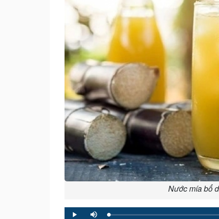
Nước mía bổ d
Loaded
:
Progress
:
Play
Mute