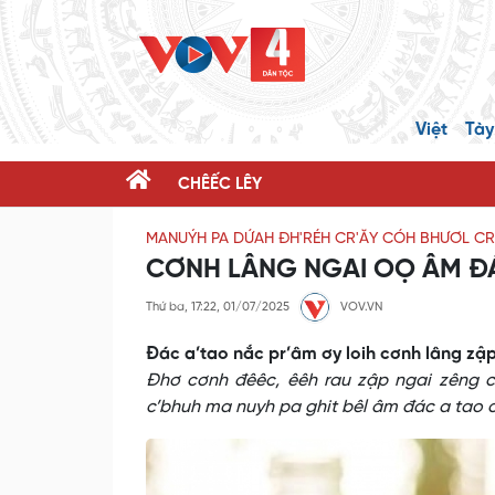
Việt
Tày
CHÊẾC LÊY
MANUÝH PA DỨAH ĐH'RÉH CR'ĂY CÓH BHƯƠL CR
CƠNH LÂNG NGAI OỌ ÂM Đ
Thứ ba, 17:22, 01/07/2025
VOV.VN
Đác a’tao nắc pr’âm ơy loih cơnh lâng zập
Đhơ cơnh đêêc, êêh rau zập ngai zêng
c’bhuh ma nuyh pa ghit bêl âm đác a tao