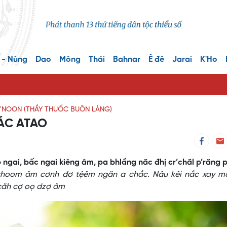
 - Nùng
Dao
Mông
Thái
Bahnar
Ê đê
Jarai
K'Ho
'NOON (THẦY THUỐC BUÔN LÀNG)
ÁC ATAO
 ngai, bấc ngai kiêng âm, pa bhlầng năc đhị cr’chăl p’răng 
 choom âm cơnh đơ tệêm ngăn a chắc. Nâu kêi nắc xay m
 căh cợ oọ dzợ âm