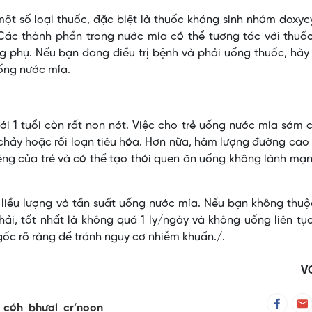
t số loại thuốc, đặc biệt là thuốc kháng sinh nhóm doxyc
Các thành phần trong nước mía có thể tương tác với thuốc
g phụ. Nếu bạn đang điều trị bệnh và phải uống thuốc, hã
uống nước mía.
ới 1 tuổi còn rất non nớt. Việc cho trẻ uống nước mía sớm 
 chảy hoặc rối loạn tiêu hóa. Hơn nữa, hàm lượng đường cao
ng của trẻ và có thể tạo thói quen ăn uống không lành mạ
liều lượng và tần suất uống nước mía. Nếu bạn không thuộ
ải, tốt nhất là không quá 1 ly/ngày và không uống liên tụ
ốc rõ ràng để tránh nguy cơ nhiễm khuẩn./.
V
_cóh_bhươl_cr’noon