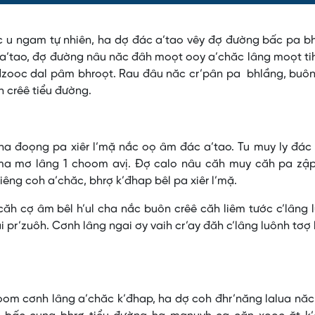
 u ngam tự nhiên, ha dợ đác a’tao vêy đợ đường bấc pa bh
 a’tao, đợ đường nâu năc đâh moọt ooy a’chăc lâng moọt t
dzooc dal pâm bhroọt. Rau đâu năc cr’pân pa bhlầng, buôn
 crêê tiểu đường.
ha đoọng pa xiêr l’mặ nắc oọ âm đác a’tao. Tu muy ly đác
ma mơ lâng 1 choom avị. Đợ calo nâu căh muy căh pa zập
êng coh a’chăc, bhrợ k’đhap bêl pa xiêr l’mặ.
ăh cợ âm bêl h’ul cha nắc buôn crêê căh liêm tước c’lâng 
i pr’zuôh. Cơnh lâng ngai ơy vaih cr’ay đăh c’lâng luônh tơợ
om cơnh lâng a’chăc k’đhap, ha dợ coh đhr’năng lalua năc