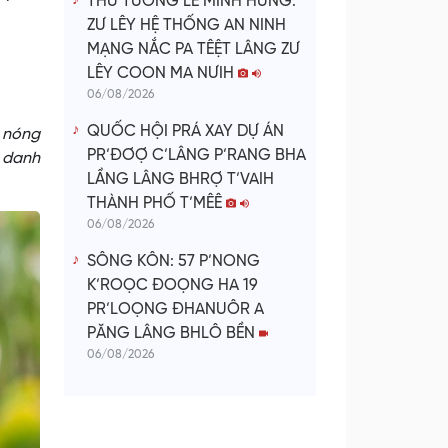
THỦ TƯỚNG LÊ MINH HƯNG:
ZƯ LÊY HỆ THỐNG AN NINH
MẠNG NẮC PA TÊỆT LÂNG ZƯ
LÊY COON MA NƯIH
06/08/2026
QUỐC HỘI PRÁ XAY DỰ ÁN
è nóng
PR’ĐƠỢ C’LÂNG P’RANG BHA
à danh
LẦNG LÂNG BHRỢ T’VAIH
THÀNH PHỐ T’MÊÊ
06/08/2026
SÔNG KÔN: 57 P’NONG
K’ROỌC ĐOỌNG HA 19
PR’LOỌNG ĐHANUÔR A
PĂNG LÂNG BHLÔ BỀN
06/08/2026