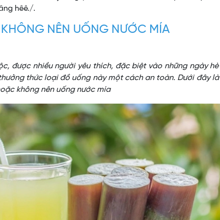
âng hêê./.
 KHÔNG NÊN UỐNG NƯỚC MÍA
ộc, được nhiều người yêu thích, đặc biệt vào những ngày h
 thưởng thức loại đồ uống này một cách an toàn. Dưới đây l
 hoặc không nên uống nước mía