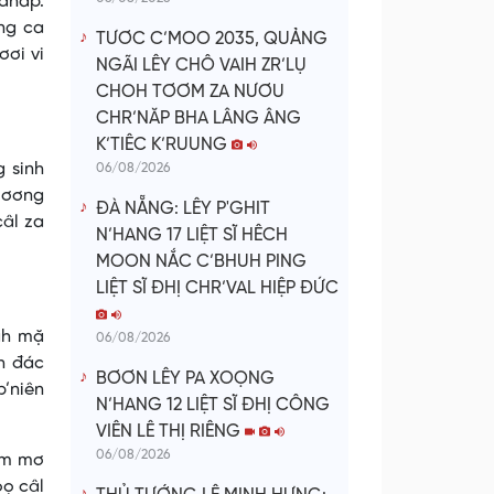
đhap.
ng ca
TƯƠC C’MOO 2035, QUẢNG
ơơi vi
NGÃI LÊY CHÔ VAIH ZR’LỤ
CHOH TƠƠM ZA NƯƠU
CHR’NĂP BHA LÂNG ÂNG
K’TIÊC K’RUUNG
 sinh
06/08/2026
 lơơng
ĐÀ NẴNG: LÊY P'GHIT
âl za
N’HANG 17 LIỆT SĨ HÊCH
MOON NẮC C’BHUH PING
LIỆT SĨ ĐHỊ CHR’VAL HIỆP ĐỨC
ăh mặ
06/08/2026
h đác
BƠƠN LÊY PA XOỌNG
p’niên
N’HANG 12 LIỆT SĨ ĐHỊ CÔNG
VIÊN LÊ THỊ RIÊNG
06/08/2026
 âm mơ
oọ câl