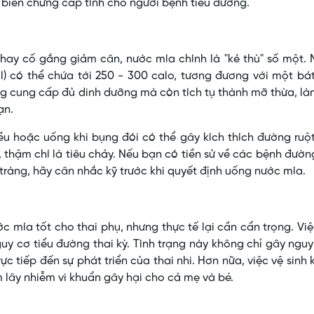
 biến chứng cấp tính cho người bệnh tiểu đường.
ay cố gắng giảm cân, nước mía chính là "kẻ thù" số một. 
) có thể chứa tới 250 - 300 calo, tương đương với một bá
ng cung cấp đủ dinh dưỡng mà còn tích tụ thành mỡ thừa, l
ạn.
ều hoặc uống khi bụng đói có thể gây kích thích đường ruộ
u, thậm chí là tiêu chảy. Nếu bạn có tiền sử về các bệnh đườn
 tràng, hãy cân nhắc kỹ trước khi quyết định uống nước mía.
mía tốt cho thai phụ, nhưng thực tế lại cần cẩn trọng. Việ
uy cơ tiểu đường thai kỳ. Tình trạng này không chỉ gây ngu
 tiếp đến sự phát triển của thai nhi. Hơn nữa, việc vệ sinh
 lây nhiễm vi khuẩn gây hại cho cả mẹ và bé.