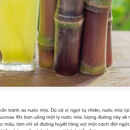
n tránh xa nước mía. Dù có vị ngọt tự nhiên, nước mía lạ
ucrose. Khi bạn uống một ly nước mía, lượng đường này sẽ
o máu, làm chỉ số đường huyết tăng vọt một cách đột ngột