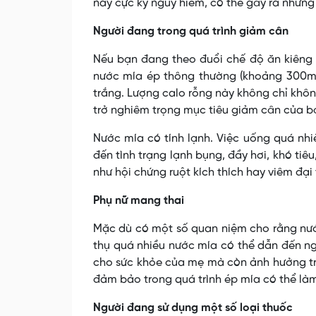
này cực kỳ nguy hiểm, có thể gây ra những
Người đang trong quá trình giảm cân
Nếu bạn đang theo đuổi chế độ ăn kiêng h
nước mía ép thông thường (khoảng 300ml
trắng. Lượng calo rỗng này không chỉ khô
trở nghiêm trọng mục tiêu giảm cân của b
Nước mía có tính lạnh. Việc uống quá nhi
đến tình trạng lạnh bụng, đầy hơi, khó tiê
như hội chứng ruột kích thích hay viêm đại
Phụ nữ mang thai
Mặc dù có một số quan niệm cho rằng nước 
thụ quá nhiều nước mía có thể dẫn đến ng
cho sức khỏe của mẹ mà còn ảnh hưởng trực
đảm bảo trong quá trình ép mía có thể làm
Người đang sử dụng một số loại thuốc