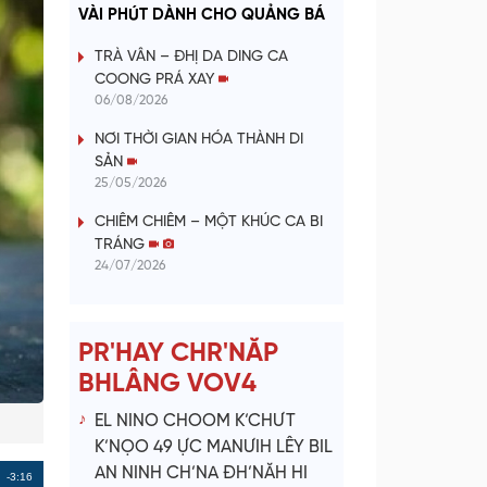
a
VÀI PHÚT DÀNH CHO QUẢNG BÁ
y
TRÀ VÂN – ĐHỊ DA DING CA
COONG PRÁ XAY
V
06/08/2026
NƠI THỜI GIAN HÓA THÀNH DI
i
SẢN
25/05/2026
d
CHIÊM CHIÊM – MỘT KHÚC CA BI
e
TRÁNG
24/07/2026
o
PR'HAY CHR'NĂP
BHLÂNG VOV4
EL NINO CHOOM K’CHƯT
K’NỌO 49 ỰC MANƯIH LÊY BIL
AN NINH CH’NA ĐH’NĂH HI
Remaining
-3:16