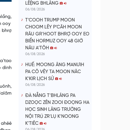
LÊỆNG BHLÂNG
Time
06/08/2026
lầng,
T’COOH TRUMP MOON
ih ooy
CHOOM LÊY P’CĂH MOON
 bhrợ
RÂU GR’HOOT BHRỢ OOY EO
BIỂN HORMUZ OOY 48 GIỜ
NÂU A’TÔH
06/08/2026
 a’tao
HUẾ: MOONG ÂNG MANƯIH
 dinh
PA CÔ VÊY TA MOON NĂC
K’KIR LỊCH SỬ
06/08/2026
luônh,
 lalăm
ĐÀ NẴNG T’BHLÂNG PA
DZOỌC ZÊN ZOOI ĐOỌNG HA
HỌC SINH LÂNG TRƯỜNG
NỘI TRÚ ZR’LỤ K’NOONG
 ahêê
K’TIÊC
06/08/2026