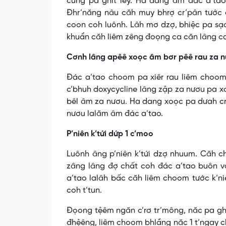
cung pa ghit lêy. Ha dang âm đác a’ta
Đhr’năng nâu căh muy bhrợ cr’pân tước 
coon coh luônh. Lâh mơ dzợ, bhiệc pa sạc
khuẩn căh liêm zêng đoọng ca căn lâng c
Cơnh lâng apêê xoọc âm bơr pêê rau za 
Đác a’tao choom pa xiêr rau liêm choom
c’bhuh doxycycline lâng zập za nươu pa 
bêl âm za nươu. Ha dang xoọc pa dưah cr
nươu lalăm âm đác a’tao.
P’niên k’tứi dứp 1 c’moo
Luônh âng p’niên k’tứi dzợ nhuum. Căh 
zâng lâng đợ chất coh đác a’tao buôn v
a’tao lalâh bấc căh liêm choom tước k’ni
coh t’tun.
Đọong tệêm ngăn c’rơ tr’mông, năc pa gh
đhệêng, liêm choom bhlầng năc 1 t’ngay c