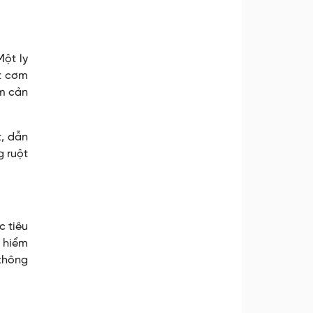
Một ly
t cơm
àm cản
t, dẫn
g ruột
c tiêu
y hiểm
 không