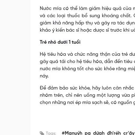
Nước mía có thể làm giảm hiệu quả của mộ
và các loại thuốc bổ sung khoáng chất. 
giảm khả năng hấp thụ và gây ra tác dụn
khảo ý kiến bác sĩ hoặc dược sĩ trước khi 
Trẻ nhỏ dưới 1 tuổi
Hệ tiêu hóa và chức năng thận của trẻ dư
gây quá tải cho hệ tiêu hóa, dẫn đến tiêu
nước mía không tốt cho sức khỏe răng miệ
này.
Để đảm bảo sức khỏe, hãy luôn cân nhắc 
nhóm trên, chỉ nên uống một lượng vừa ph
chọn những nơi ép mía sạch sẽ, có nguồn g
#Manuýh_pa_dứah_đh’réh_cr’ăy
Tags: