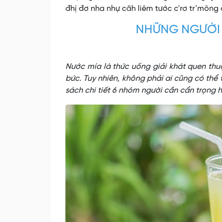
đhị đơ nha nhự căh liêm tước c’rơ tr’mông 
NHỮNG NGƯỜI
Nước mía là thức uống giải khát quen thu
bức. Tuy nhiên, không phải ai cũng có thể
sách chi tiết 6 nhóm người cần cẩn trọng