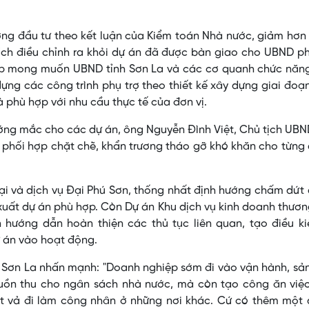
ương đầu tư theo kết luận của Kiểm toán Nhà nước, giảm hơn
tích điều chỉnh ra khỏi dự án đã được bàn giao cho UBND 
hiệp mong muốn UBND tỉnh Sơn La và các cơ quanh chức năn
dựng các công trình phụ trợ theo thiết kế xây dựng giai đoạ
phù hợp với nhu cầu thực tế của đơn vị.
ướng mắc cho các dự án, ông Nguyễn Đình Việt, Chủ tịch UBN
 phối hợp chặt chẽ, khẩn trương tháo gỡ khó khăn cho từng
mại và dịch vụ Đại Phú Sơn, thống nhất định hướng chấm dứt
 xuất dự án phù hợp. Còn Dự án Khu dịch vụ kinh doanh thươ
hướng dẫn hoàn thiện các thủ tục liên quan, tạo điều ki
 án vào hoạt động.
 Sơn La nhấn mạnh: "Doanh nghiệp sớm đi vào vận hành, sả
uồn thu cho ngân sách nhà nước, mà còn tạo công ăn việc
ất vả đi làm công nhân ở những nơi khác. Cứ có thêm một 