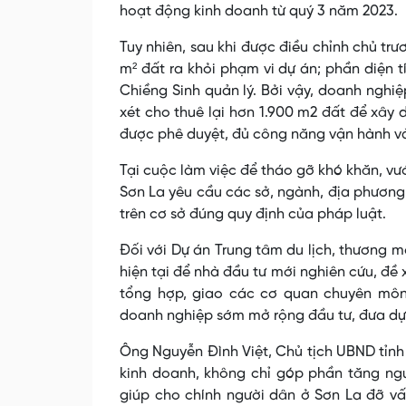
hoạt động kinh doanh từ quý 3 năm 2023.
Tuy nhiên, sau khi được điều chỉnh chủ tr
m² đất ra khỏi phạm vi dự án; phần diện 
Chiềng Sinh quản lý. Bởi vậy, doanh ng
xét cho thuê lại hơn 1.900 m2 đất để xây 
được phê duyệt, đủ công năng vận hành và 
Tại cuộc làm việc để tháo gỡ khó khăn, v
Sơn La yêu cầu các sở, ngành, địa phương
trên cơ sở đúng quy định của pháp luật.
Đối với Dự án Trung tâm du lịch, thương 
hiện tại để nhà đầu tư mới nghiên cứu, đề
tổng hợp, giao các cơ quan chuyên môn 
doanh nghiệp sớm mở rộng đầu tư, đưa dự
Ông Nguyễn Đình Việt, Chủ tịch UBND tỉnh
kinh doanh, không chỉ góp phần tăng ng
giúp cho chính người dân ở Sơn La đỡ v