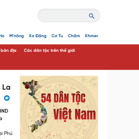
Ho
M'nông
Xơ Đăng
Cơ Tu
Chăm
Khmer
c bản địa
Các dân tộc trên thế giới
 La
UBND
a
ại Phú