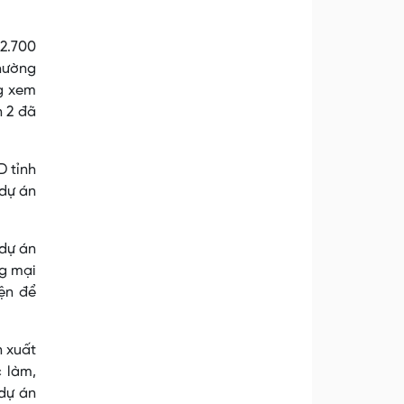
 2.700
phường
g xem
n 2 đã
D tỉnh
 dự án
 dự án
ng mại
ện để
n xuất
 làm,
dự án