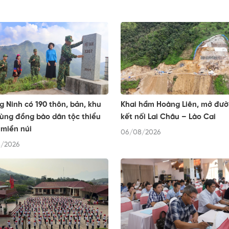
 Ninh có 190 thôn, bản, khu
Khai hầm Hoàng Liên, mở đư
ùng đồng bào dân tộc thiểu
kết nối Lai Châu – Lào Cai
 miền núi
06/08/2026
/2026