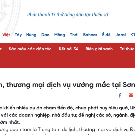
Việt
Tày - Nùng
Dao
Mông
Thái
Bahnar
Ê đê
Jarai
K'
t
Sắc màu các dân tộc
Kết nối 54
Biên giới xanh
Tri thứ
h, thương mại dịch vụ vướng mắc tại Sơn
 khiến nhiều dự án chậm tiến độ, chưa phát huy hiệu quả, 
p với các doanh nghiệp, nhà đầu tư; đề nghị các sở, ngành, đị
sớm nhất.
ng quan tâm là Trung tâm du lịch, thương mại và dịch vụ Đ