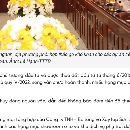
ngành, địa phương phối hợp tháo gỡ khó khăn cho các dự án trê
bàn. Ảnh: Lê Hạnh-TTTB
hủ trương đầu tư và được thuê đất đầu tư từ tháng 6/2016
ộ từ quý IV/2022, song vẫn chưa hoàn thành, nhiều hạng mục 
 huy động nguồn vốn, dẫn đến không bảo đảm tiến độ the
ơng mại tổng hợp của Công ty TNHH Bê tông và Xây lắp Sơn 
thành các hạng mục showroom ô tô và khu dịch vụ phụ trợ, đ