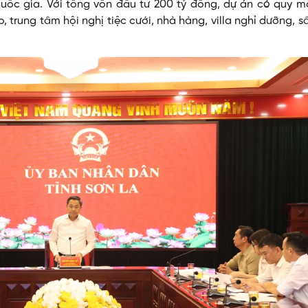
uốc gia. Với tổng vốn đầu tư 200 tỷ đồng, dự án có quy m
trung tâm hội nghị tiệc cưới, nhà hàng, villa nghỉ dưỡng, s