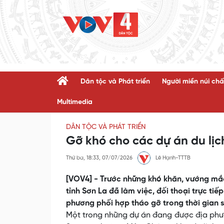
Dân tộc và Phát triển
Người miền núi chấ
Multimedia
DÂN TỘC VÀ PHÁT TRIỂN
Gỡ khó cho các dự án du lịc
Thứ ba, 18:33, 07/07/2026
Lê Hạnh-TTTB
[VOV4] - Trước những khó khăn, vướng mắc
tỉnh Sơn La đã làm việc, đối thoại trực tiế
phương phối hợp tháo gỡ trong thời gian 
Một trong những dự án đang được địa phươ