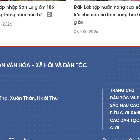
áp nhập Sơn La giảm 186
Đắk Lắk tập huấn nâng cao n
g trong năm học tới
lực cho cán bộ làm công tác 
giáo
/2026
05/08/2026
AN VĂN HÓA - XÃ HỘI VÀ DÂN TỘC
TRANG CHỦ
Thọ, Xuân Thân, Hoài Thu
DÂN TỘC VÀ P
SẮC MÀU CÁC
BIÊN GIỚI XAN
CÁC DÂN TỘC 
GIỚI