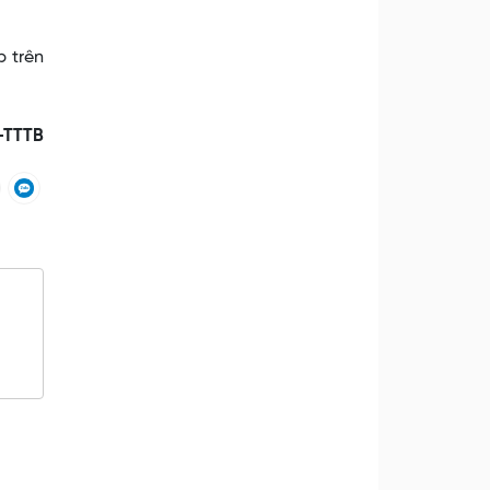
p trên
-TTTB