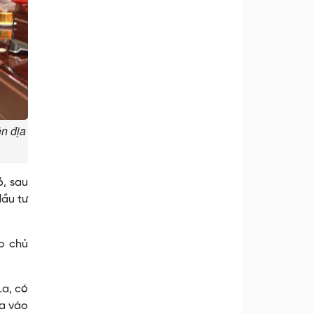
n địa
, sau
đầu tư
o chủ
La, có
ưa vào