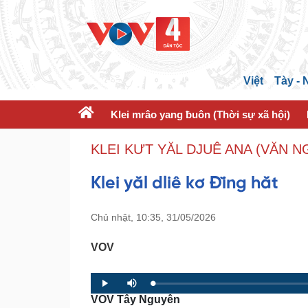
Việt
Tày -
Klei mrâo yang ƀuôn (Thời sự xã hội)
KLEI KƯT YĂL DJUÊ ANA (VĂN N
Klei yăl dliê kơ Đĭng hăt
Chủ nhật, 10:35, 31/05/2026
VOV
L
P
P
M
o
r
l
u
VOV Tây Nguyên
a
o
a
t
d
g
y
e