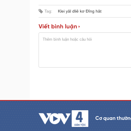
e
r
d
e
:
s
Tag:
Klei yăl dliê kơ Đĭng hăt
0
s
%
:
0
%
Viết bình luận
Cơ quan thường