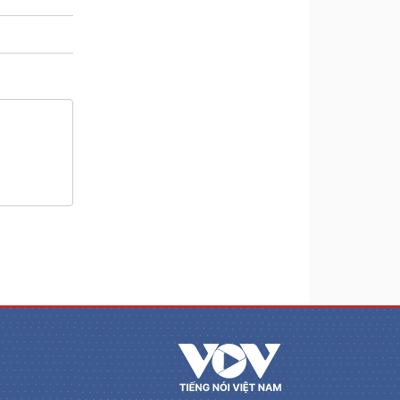
m
a
i
n
i
n
g
T
i
m
e