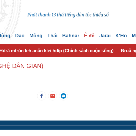
 Nùng
Dao
Mông
Thái
Bahnar
Ê đê
Jarai
K'Ho
M
Hdră mtrŭn leh anăn klei hdĭp (Chính sách cuộc sống)
Bruă n
GHỆ DÂN GIAN)