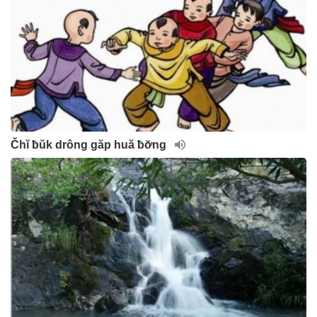
Čhĭ ƀŭk drông găp huă ƀơ̆ng