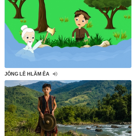
JÔNG LĔ HLĂM ÊA