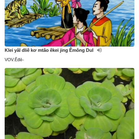
Klei yăl dliê kơ mtâo êkei jing Êmông Dul
VOV.Êđê-