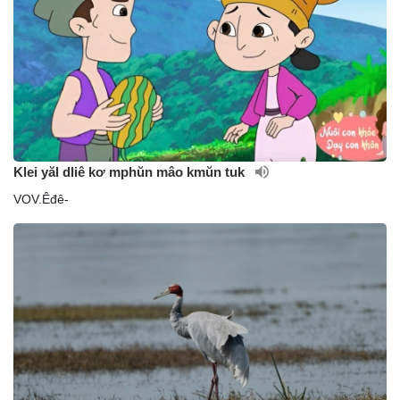
Klei yăl dliê kơ mphŭn mâo kmŭn tuk
VOV.Êđê-