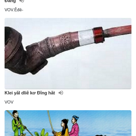
Đăng
VOV.Êđê-
Klei yăl dliê kơ Đĭng hăt
VOV