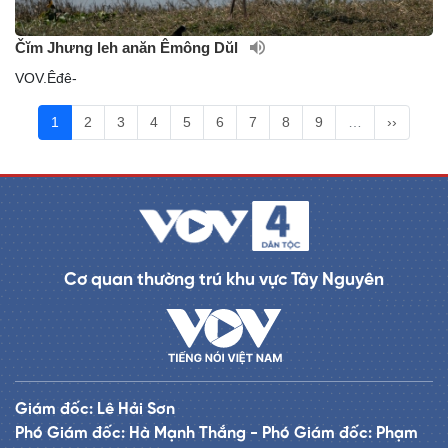
Čĭm Jhưng leh anăn Êmông Dŭl
VOV.Êđê-
1
2
3
4
5
6
7
8
9
…
››
Cơ quan thường trú khu vực Tây Nguyên
Giám đốc: Lê Hải Sơn
Phó Giám đốc: Hà Mạnh Thắng - Phó Giám đốc: Phạm