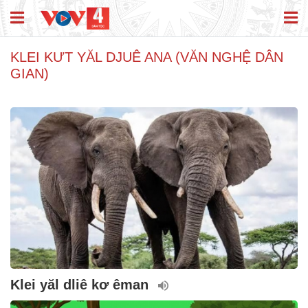
KLEI KƯT YĂL DJUÊ ANA (VĂN NGHỆ DÂN
GIAN)
Klei yăl dliê kơ êman