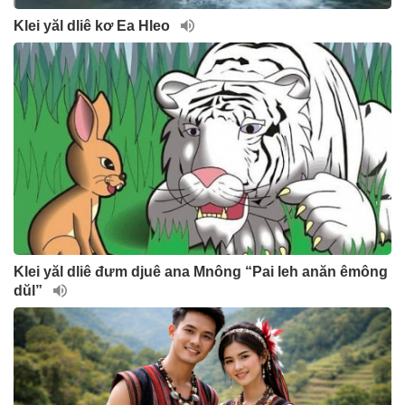
Klei yăl dliê kơ Ea Hleo
Klei yăl dliê đưm djuê ana Mnông “Pai leh anăn êmông
dŭl”