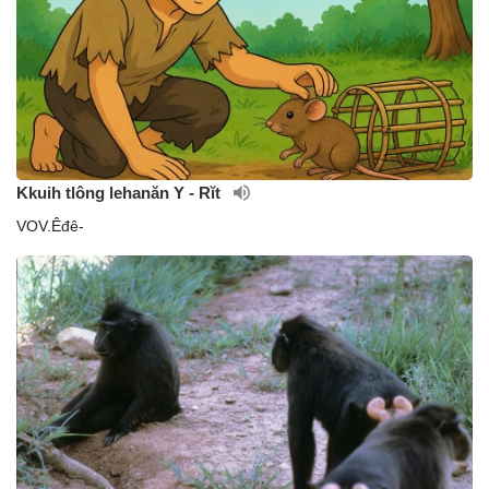
Kkuih tlông lehanăn Y - Rĭt
VOV.Êđê-