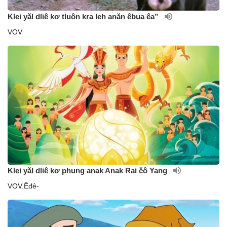
Klei yăl dliê kơ tluôn kra leh anăn êbua êa”
VOV
Klei yăl dliê kơ phung anak Anak Rai čô Yang
VOV.Êđê-