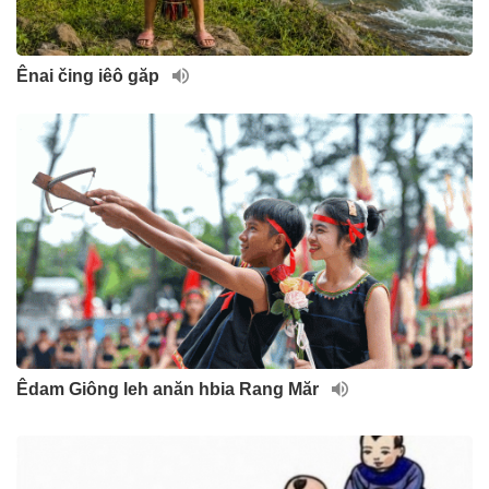
Ênai čing iêô găp
Êdam Giông leh anăn hbia Rang Măr