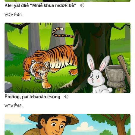
Klei yăl dliê “Mniê khua mdơ̆k bê”
VOV.Êđê-
Êmông, pai lehanăn êsung
VOV.Êđê-