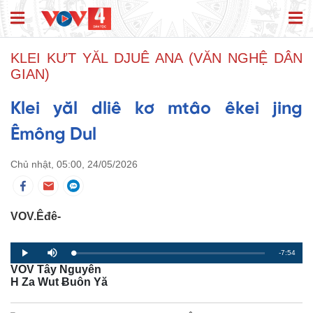
KLEI KƯT YĂL DJUÊ ANA (VĂN NGHỆ DÂN
GIAN)
Klei yăl dliê kơ mtâo êkei jing
Êmông Dul
Chủ nhật, 05:00, 24/05/2026
VOV.Êđê-
R
-7:54
L
P
P
M
o
r
l
u
VOV Tây Nguyên
a
o
a
t
e
d
g
y
e
H Za Wut Ƀuôn Yă
e
r
d
e
m
:
s
0
s
%
: