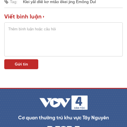
Tag:
Klei yăl dliê kơ mtâo êkei jing Êmông Dul
a
0
%
i
Viết bình luận
n
i
n
g
T
i
m
e
Cơ quan thường trú khu vực Tây Nguyên