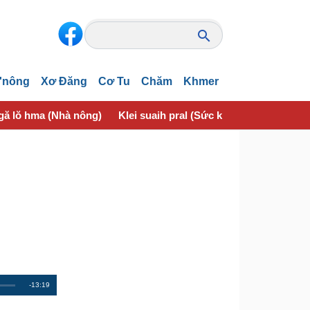
'nông
Xơ Đăng
Cơ Tu
Chăm
Khmer
gă lŏ hma (Nhà nông)
Klei suaih pral (Sức khỏe)
krĭng ƀuô
R
-13:19
e