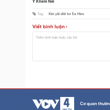
Y Khem Niê
e
r
d
e
:
s
0
s
%
:
Tag:
Klei yăl dliê kơ Ea Hleo
0
%
Viết bình luận
Cơ quan thường