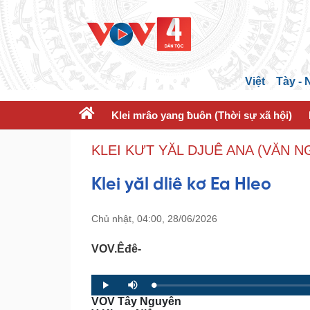
Việt
Tày -
Klei mrâo yang ƀuôn (Thời sự xã hội)
KLEI KƯT YĂL DJUÊ ANA (VĂN N
Klei yăl dliê kơ Ea Hleo
Chủ nhật, 04:00, 28/06/2026
VOV.Êđê-
L
P
P
M
o
r
l
u
VOV Tây Nguyên
a
o
a
t
d
g
y
e