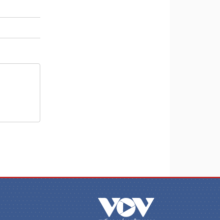
m
a
i
n
i
n
g
T
i
m
e