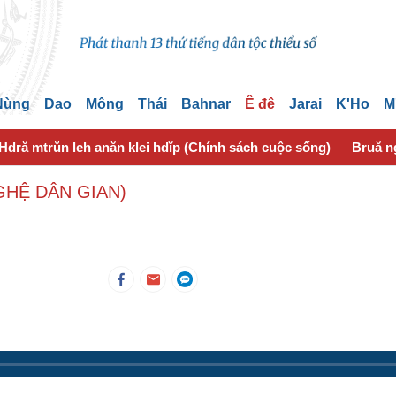
 Nùng
Dao
Mông
Thái
Bahnar
Ê đê
Jarai
K'Ho
M
Hdră mtrŭn leh anăn klei hdĭp (Chính sách cuộc sống)
Bruă n
GHỆ DÂN GIAN)