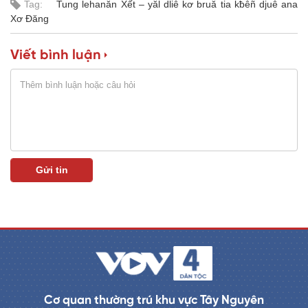
Tag:
Tung lehanăn Xết – yăl dliê kơ bruă tia kƀêñ djuê ana
a
0
%
Xơ Đăng
i
n
Viết bình luận
i
n
g
T
i
m
e
Cơ quan thường trú khu vực Tây Nguyên