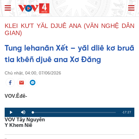
KLEI KƯT YĂL DJUÊ ANA (VĂN NGHỆ DÂN
GIAN)
Tung lehanăn Xết – yăl dliê kơ bruă
tia kƀêñ djuê ana Xơ Đăng
Chủ nhật, 04:00, 07/06/2026
VOV.Êđê-
R
-17:27
L
P
P
M
o
r
l
u
VOV Tây Nguyên
a
o
a
t
e
d
g
y
e
Y Khem Niê
e
r
d
e
m
:
s
0
s
%
: