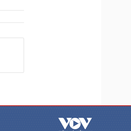
m
a
i
n
i
n
g
T
i
m
e