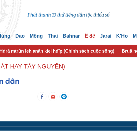
 Nùng
Dao
Mông
Thái
Bahnar
Ê đê
Jarai
K'Ho
M
Hdră mtrŭn leh anăn klei hdĭp (Chính sách cuộc sống)
Bruă n
 HÁT HAY TÂY NGUYÊN)
ân dân