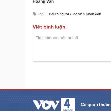
Hoàng Vân
e
r
d
e
:
s
0
s
%
:
Tag:
Bài ca người Giáo viên Nhân dân
0
%
Viết bình luận
Cơ quan thường