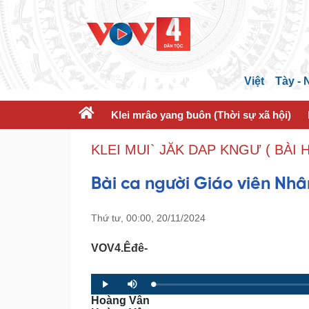
Việt
Tày -
Klei mrâo yang ƀuôn (Thời sự xã hội)
KLEI MUI` JĂK DAP KNGƯ ( BÀI
Bài ca người Giáo viên Nh
Thứ tư, 00:00, 20/11/2024
VOV4.Êđê-
L
P
P
M
o
r
l
u
Hoàng Vân
a
o
a
t
d
g
y
e