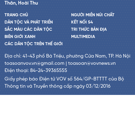
Thân, Hoài Thu
TRANG CHỦ
NGƯỜI MIỀN NÚI CHẤT
DÂN TỘC VÀ PHÁT TRIỂN
KẾT NỐI 54
SẮC MÀU CÁC DÂN TỘC
TRI THỨC BẢN ĐỊA
BIÊN GIỚI XANH
MULTIMEDIA
CÁC DÂN TỘC TRÊN THẾ GIỚI
Địa chỉ: 41-43 phố Bà Triệu, phường Cửa Nam, TP. Hà Nội
toasoanvov.vn@gmail.com | toasoan@vovnews.vn
Điện thoại: 84-24-39365555
Giấy phép báo Điện tử VOV số 564/GP-BTTTT của Bộ
Thông tin và Truyền thông cấp ngày 03/12/2016