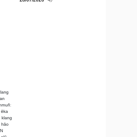
klang
han
 mmuñ:
 êka
 klang
o hâo
DN
 alŭ