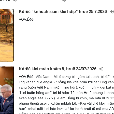
Kdrêč "knhuah siam klei hdĭp" hruê 25.7.2026
VOV.Êđê-
Kdrêč klei mrâo knăm 5, hruê 24/07/2026
VOV.Êđê- Việt Nam - Mi lŏ dơ̆ng bi hgŭm tui duah, bi kƀĭn 
lĭng kahan djiê êngiă. -Knơ̆ng kiă kriê bruă kđi čar Lĭng ka
yang ƀuôn Việt Nam mkŏ mjing hdră kdŏ mmuñ – klei kưt
“Klei ƀuăn hŏng amĭ’ ƀri bi hdơr 79 thŭn Hruê phung kahan
êkeh êngiă asei (27/7). -Lâm Đồng bi kƀĭn, mă mta ADN 12
phung êngiă asei ti Kdrăn mblah Lê. –Klei yăl dliê klei mrâ
hưn” knhal tuič klei hâo hưn lač kơ hdră bruă tŭ mă mta A
mơ̆ng găp djuê kahan djiê êngiă ka dưi bi mklă ôh hlei pô ti