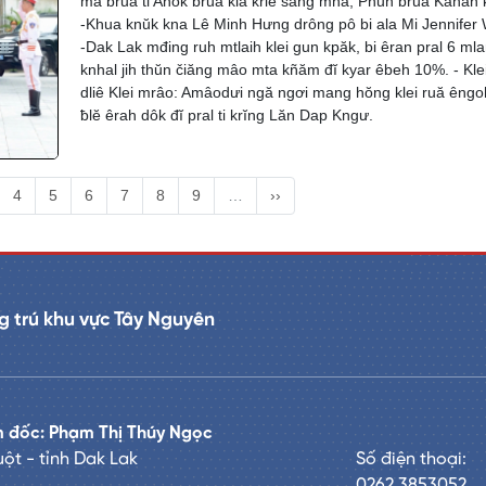
mă bruă ti Anôk bruă kiă kriê sang mnă, Phŭn bruă Kahan 
-Khua knŭk kna Lê Minh Hưng drông pô bi ala Mi Jennifer 
-Dak Lak mđing ruh mtlaih klei gun kpăk, bi êran pral 6 ml
knhal jih thŭn čiăng mâo mta kñăm đĭ kyar êbeh 10%. - Klei
dliê Klei mrâo: Amâodưi ngă ngơi mang hŏng klei ruă êngo
ƀlĕ êrah dôk đĭ pral ti krĭng Lăn Dap Kngư.
4
5
6
7
8
9
…
››
 trú khu vực Tây Nguyên
 đốc: Phạm Thị Thúy Ngọc
ột - tỉnh Dak Lak
Số điện thoại:
0262.3853052