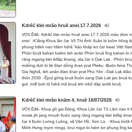
Kdrêč klei mrâo hruê anei.17.7.2026
VOV.Êđê- Kdrêč klei mrâo hruê anei.17.7.2026 mâo dŭm 
snei: -K’iăng Khua lăn čar Võ Thị Ánh Xuân bi tuôm hŏng ê
phung hđeh nao hlăm hdră “kâo khăp kơ čar kwar Việt Nam
Phŭn bruă kahan ksiêm leh anăn Phŭn bruă lĭng kahan bi
răng mgang klei êđăp ênang, ala čar ti Dak Lak. -Phŭn bru
mdơ̆ng duh bi liê êlan dơ̆ng êran pral Pleiku -Ƀuôn Ama Th
Gia Nghiã, leh anăn êlan êran pral Phú Yên –Dak Lak êlâo
thŭn 2030. -Êpul gơ̆ng bruă ƀuôn sang Dak Lak jao bruă k
gưl, mđĭ boh tŭ hdră mă bruă leh mkŏ dăp anôk bruă.
Kdrêč klei mrâo knăm 4, hruê 16/07/2026
VOV.Êđê- Khua gĭt gai Đảng, Khua Lăn čar Tô Lâm nao ti
mơak jih jang mnuih ƀuôn sang răng mgang klei êđăp ênan
čar ti ƀuôn Loóng Luông, să Vân Hồ, Sơn La . -Khua knŭk 
Minh Hưng myơr mnga, brui mgưi bi hdơr kơ phung lĭng k