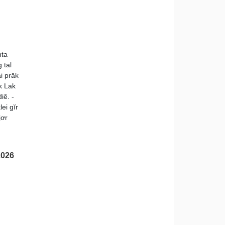
mta
 tal
i prăk
k Lak
iê. -
lei gĭr
jơr
2026