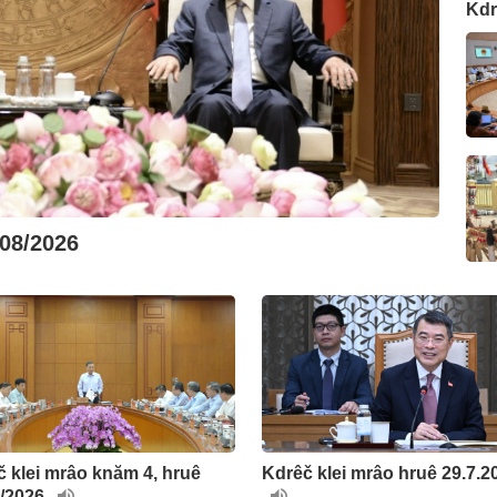
Kdr
/08/2026
 klei mrâo knăm 4, hruê
Kdrêč klei mrâo hruê 29.7.2
7/2026