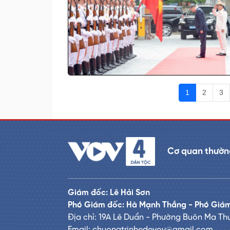
1
2
3
Cơ quan thường
Giám đốc: Lê Hải Sơn
Phó Giám đốc: Hà Mạnh Thắng - Phó Giám
Địa chỉ: 19A Lê Duẩn - Phường Buôn Ma Thu
Email: chuongtrinhedevov@gmail.com