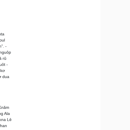
mta
pul
”. -
 mguôp
ă rŭ
uôt -
 kơ
ơ dua
 Knăm
g Ala
kna Lê
ahan