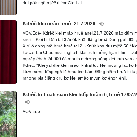
dưi pŏk ngă mjêč ti čar Gia Lai.
Kdrêč klei mrâo hruê: 21.7.2026
VOV.Êđê- Kdrêč klei mrâo hruê anei.21.7.2026 mâo dŭm 
snei: - Klei bi kƀĭn tal 3 Anôk kriê dlăng bruă Đảng gưl dlông
XIV lŏ dơ̆ng mă bruă hruê tal 2. -Knŭk kna đru mjêč 50 êkla
kơ čar Lai Châu msir mghaih klei truh mơ̆ng hjan hlĭm. -Da
mprăp êbeh 24.000 čô mnuih mdrơ̆ng hŏng klei truh yan ad
Kdrêč: "Klei yăl dliê klei mrâo" knhal tuč klei mđung lač kơ k
ktưn mơ̆ng ƀĭng ngă lŏ hma čar Lâm Đồng hlăm bruă bi lu 
mnơ̆ng pla čiăng đru kơ klei amâo myun kơ ênoh ênil.
Kdrêč knhuah siam klei hdĭp knăm 6, hruê 17/07/
VOV.Êđê-