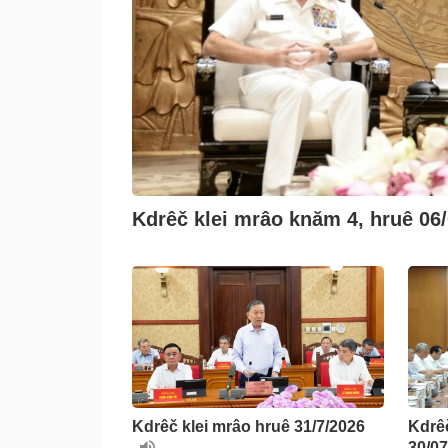
Kdrêč klei mrâo knăm 4, hruê 06
Kdrêč klei mrâo hruê 31/7/2026
Kdrêč
30/0