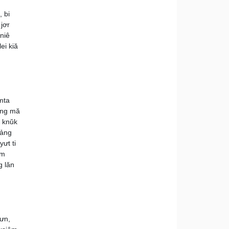
 bi
jơr
niê
ei kiă
mta
ông mă
a knŭk
Đảng
ưt ti
ăm
g lăn
ưn,