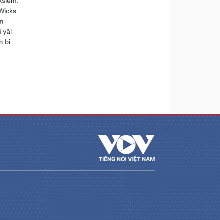
ksiêm.
Wicks.
an
 yăl
h bi