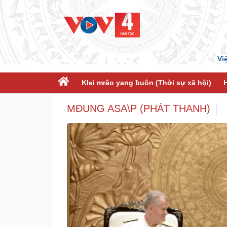
Vi
Klei mrâo yang ƀuôn (Thời sự xã hội)
MĐUNG ASA\P (PHÁT THANH)