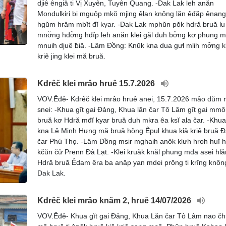
djiê êngiă ti Vị Xuyên, Tuyên Quang. -Dak Lak leh anăn
Mondulkiri bi mguôp mkŏ mjing êlan knông lăn êđăp ênang,
hgŭm hrăm mbĭt đĭ kyar. -Dak Lak mphŭn pŏk hdră bruă lu 
mnơ̆ng hdơ̆ng hdĭp leh anăn klei găl duh ƀơ̆ng kơ phung m
mnuih djuê ƀiă. -Lâm Đồng: Knŭk kna dua gưl mlih mơ̆ng kl
kriê jing klei mă bruă.
Kdrêč klei mrâo hruê 15.7.2026
VOV.Êđê- Kdrêč klei mrâo hruê anei, 15.7.2026 mâo dŭm 
snei: -Khua gĭt gai Đảng, Khua lăn čar Tô Lâm gĭt gai mm
bruă kơ Hdră mđĭ kyar bruă duh mkra êa ksĭ ala čar. -Khu
kna Lê Minh Hưng mă bruă hŏng Êpul khua kiă kriê bruă 
čar Phú Thọ. -Lâm Đồng msir mghaih anôk klưh hroh huĭ hy
kčŭn čư̆ Prenn Đà Lạt. -Klei kruăk knăl phung mda asei hl
Hdră bruă Êdam êra ba anăp yan mdei prŏng ti krĭng knôn
Dak Lak.
Kdrêč klei mrâo knăm 2, hruê 14/07/2026
VOV.Êđê- Khua gĭt gai Đảng, Khua Lăn čar Tô Lâm nao čh