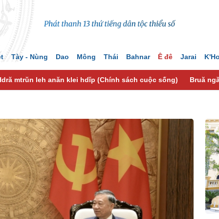
ệt
Tày - Nùng
Dao
Mông
Thái
Bahnar
Ê đê
Jarai
K'H
Hdră mtrŭn leh anăn klei hdĭp (Chính sách cuộc sống)
Bruă ngă