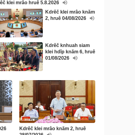
êč klei mrâo hruê 5.8.2026
Kdrêč klei mrâo knăm
2, hruê 04/08/2026
Kdrêč knhuah siam
klei hdĭp knăm 6, hruê
01/08/2026
026
Kdrêč klei mrâo knăm 2, hruê
28/07/2026