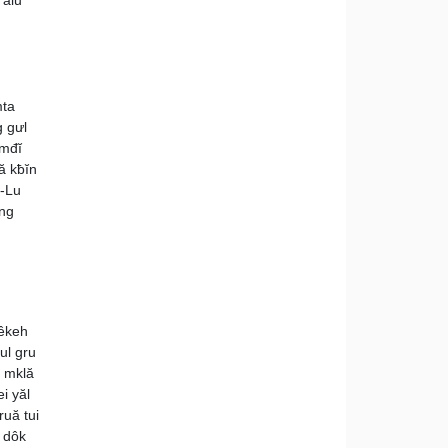
mta
g gưl
 mđĭ
ă kƀĭn
 -Lu
ung
 êkeh
ul gru
i mklă
i yăl
ruă tui
 dôk