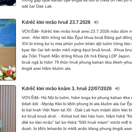
wăl čar Dak Lak.
Kdrêč klei mrâo hruê 23.7.2026
VOV.Êđê- Kdrêč klei mrâo hruê anei.23.7.2026 mâo dŭm 
snei: -Klei kƀĭn trông tal tlâo Êpul khua bruă Đảng gưl dlôn
XIV bi trông kơ lu mta phŭn yuôm bhăn djŏ tuôm hŏng klei
kyar lăn čar leh anăn mkŏ mjing êpul bruă knuă. -Khua bru
ala Trần Thanh Mẫn drông Khua čih hră Đảng LDP Japon.
bruă ngă bi hdơr 79 thŭn hruê phung kahan êka êkeh–ph
êngiă asei hlăm kluôm ala.
Kdrêč klei mrâo knăm 3, hruê 22/07/2026
VOV.Êđê- Hà Nội bi tuôm, hdơr knga kơ phung kahan êka
êdah êdi. -Mprăp Klei bi kƀĭn phung bi ala kluôm ala čar Êp
bi kal hrah Việt Nam tal XII. -Dak Lak hưn mdah dŭm klei b
kơ bruă knuă druh. - Knhal tuič klei hâo hưn, hlăm hdră "Kle
dliê kơ klei mrâo" lač kơ Hdră "500 hruê mlam" mtrŭt mđĭ b
duah, bi kƀĭn lehanăn bi mklă anăn klang phung êngiă asei