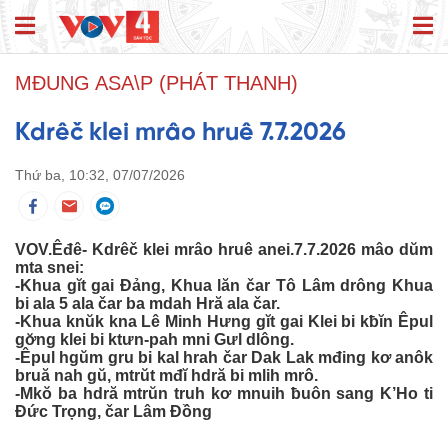
MĐUNG ASA\P (PHÁT THANH)
Kdrêč klei mrâo hruê 7.7.2026
Thứ ba, 10:32, 07/07/2026
VOV.Êđê- Kdrêč klei mrâo hruê anei.7.7.2026 mâo dŭm
mta snei:
-Khua gĭt gai Đảng, Khua lăn čar Tô Lâm drông Khua
bi ala 5 ala čar ba mdah Hră ala čar.
-Khua knŭk kna Lê Minh Hưng gĭt gai Klei bi kƀĭn Êpul
gơ̆ng klei bi ktưn-pah mni Gưl dlông.
-Êpul hgŭm gru bi kal hrah čar Dak Lak mđing kơ anôk
bruă nah gŭ, mtrŭt mđĭ hdră bi mlih mrô.
-Mkŏ ba hdră mtrŭn truh kơ mnuih ƀuôn sang K’Ho ti
Đức Trọng, čar Lâm Đồng