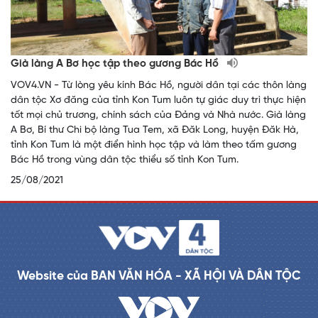
Già làng A Bơ học tập theo gương Bác Hồ
VOV4.VN - Từ lòng yêu kính Bác Hồ, người dân tại các thôn làng
dân tộc Xơ đăng của tỉnh Kon Tum luôn tự giác duy trì thực hiện
tốt mọi chủ trương, chính sách của Đảng và Nhà nước. Già làng
A Bơ, Bí thư Chi bộ làng Tua Tem, xã Đăk Long, huyện Đăk Hà,
tỉnh Kon Tum là một điển hình học tập và làm theo tấm gương
Bác Hồ trong vùng dân tộc thiểu số tỉnh Kon Tum.
25/08/2021
Website của BAN VĂN HÓA - XÃ HỘI VÀ DÂN TỘC