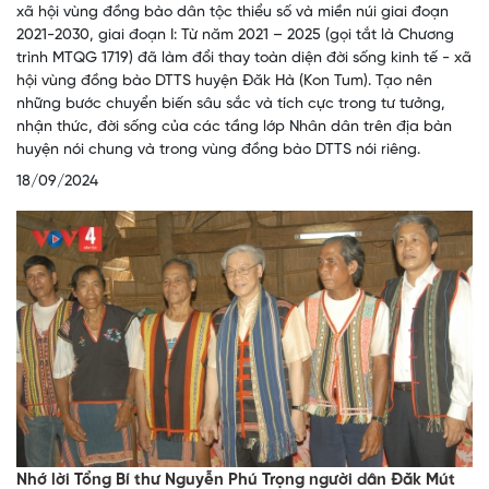
xã hội vùng đồng bào dân tộc thiểu số và miền núi giai đoạn
2021-2030, giai đoạn I: Từ năm 2021 – 2025 (gọi tắt là Chương
trình MTQG 1719) đã làm đổi thay toàn diện đời sống kinh tế - xã
hội vùng đồng bào DTTS huyện Đăk Hà (Kon Tum). Tạo nên
những bước chuyển biến sâu sắc và tích cực trong tư tưởng,
nhận thức, đời sống của các tầng lớp Nhân dân trên địa bàn
huyện nói chung và trong vùng đồng bào DTTS nói riêng.
18/09/2024
Nhớ lời Tổng Bí thư Nguyễn Phú Trọng người dân Đăk Mút