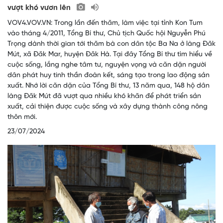
vượt khó vươn lên
VOV4.VOV.VN: Trong lần đến thăm, làm việc tại tỉnh Kon Tum
vào tháng 4/2011, Tổng Bí thư, Chủ tịch Quốc hội Nguyễn Phú
Trọng dành thời gian tới thăm bà con dân tộc Ba Na ở làng Đăk
Mút, xã Đăk Mar, huyện Đăk Hà. Tại đây Tổng Bí thư tìm hiểu về
cuộc sống, lắng nghe tâm tư, nguyện vọng và căn dặn người
dân phát huy tinh thần đoàn kết, sáng tạo trong lao động sản
xuất. Nhớ lời căn dặn của Tổng Bí thư, 13 năm qua, 148 hộ dân
làng Đăk Mút đã vượt qua nhiều khó khăn để phát triển sản
xuất, cải thiện được cuộc sống và xây dựng thành công nông
thôn mới.
23/07/2024